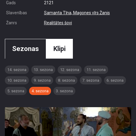
Gads
2121
Slavenības
Samanta Tīna,
Magones vīrs Žanis
Žanrs
Realitātes šovi
Sezonas
Klipi
14. sezona
13. sezona
12. sezona
11. sezona
10. sezona
9. sezona
8. sezona
7. sezona
6. sezona
5. sezona
4. sezona
3. sezona