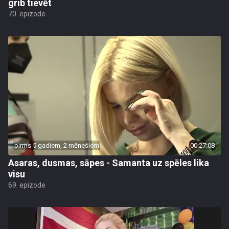
grib tievēt
70. epizode
pirms 5 gadiem, 2 mēnešiem
00:27:08
Asaras, dusmas, sāpes - Samanta uz spēles lika
visu
69. epizode