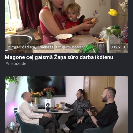
pirms 5 gadiem, 1 mēneša
00:25:38
Magone ceļ gaismā Žaņa sūro darba ikdienu
79. epizode