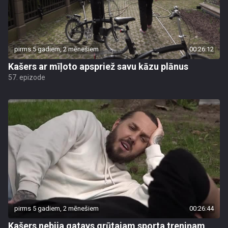
pirms 5 gadiem, 2 mēnešiem
00:26:12
Kašers ar mīļoto apspriež savu kāzu plānus
57. epizode
pirms 5 gadiem, 2 mēnešiem
00:26:44
Kašers nebija gatavs grūtajam sporta treniņam