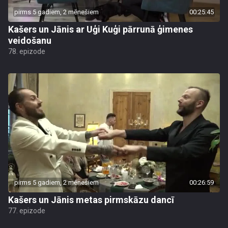
pirms 5 gadiem, 2 mēnešiem
00:25:45
Kašers un Jānis ar Uģi Kuģi pārrunā ģimenes
veidošanu
78. epizode
pirms 5 gadiem, 2 mēnešiem
00:26:59
Kašers un Jānis metas pirmskāzu dancī
77. epizode