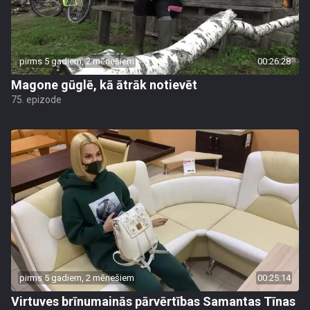
pirms 5 gadiem, 2 mēnešiem
00:26:28
Magone gūglē, kā ātrāk notievēt
75. epizode
pirms 5 gadiem, 2 mēnešiem
00:25:14
Virtuves brīnumainās pārvērtības Samantas Tīnas