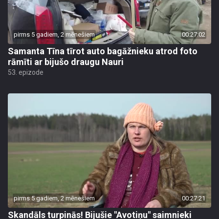
pirms 5 gadiem, 2 mēnešiem
00:27:02
Samanta Tīna tīrot auto bagāžnieku atrod foto
rāmīti ar bijušo draugu Nauri
53. epizode
pirms 5 gadiem, 2 mēnešiem
00:27:21
Skandāls turpinās! Bijušie "Avotiņu" saimnieki