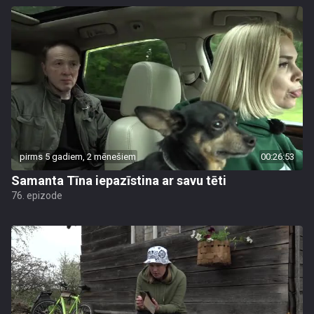
pirms 5 gadiem, 2 mēnešiem
00:26:53
Samanta Tīna iepazīstina ar savu tēti
76. epizode