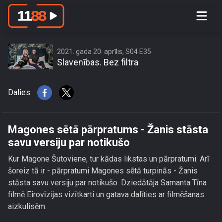
Magones sētā pārpratums - Žanis
stāsta savu versiju par notikušo
2021. gada 20. aprīlis, S04 E35
Slavenības. Bez filtra
Dalies
Magones sētā pārpratums - Žanis stāsta
savu versiju par notikušo
Kur Magone Šutoviene, tur kādas likstas un pārpratumi. Arī
šoreiz tā ir - pārpratumi Magones sētā turpinās - Žanis
stāsta savu versiju par notikušo. Dziedātāja Samanta Tīna
filmē Eirovīzijas vizītkarti un gatava dalīties ar filmēšanas
aizkulisēm.