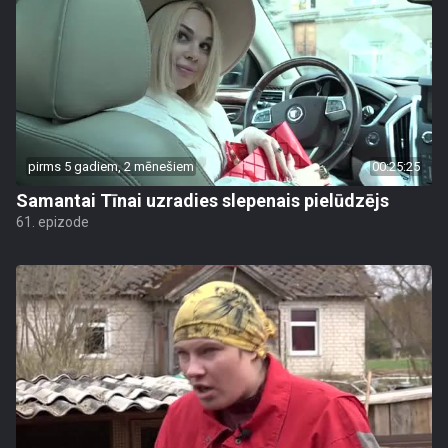
pirms 5 gadiem, 2 mēnešiem
00:25:25
Samantai Tīnai uzradies slepenais pielūdzējs
61. epizode