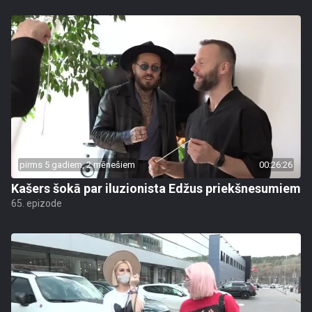
pirms 5 gadiem, 2 mēnešiem
00:26:26
Kašers šokā par iluzionista Edžus priekšnesumiem
65. epizode