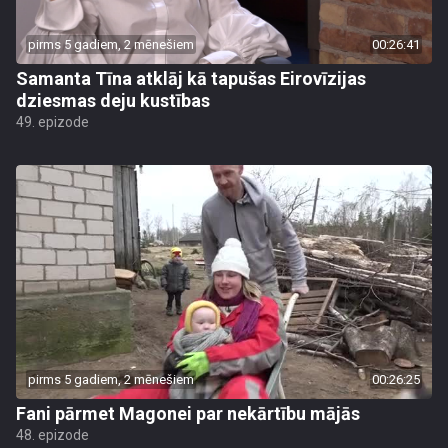
pirms 5 gadiem, 2 mēnešiem
00:26:41
Samanta Tīna atklāj kā tapušas Eirovīzijas
dziesmas deju kustības
49. epizode
pirms 5 gadiem, 2 mēnešiem
00:26:25
Fani pārmet Magonei par nekārtību mājās
48. epizode