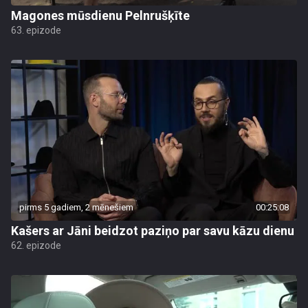
Magones mūsdienu Pelnrušķīte
63. epizode
pirms 5 gadiem, 2 mēnešiem
00:25:08
Kašers ar Jāni beidzot paziņo par savu kāzu dienu
62. epizode