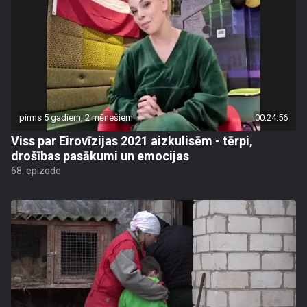
pirms 5 gadiem, 2 mēnešiem
00:24:56
Viss par Eirovīzijas 2021 aizkulisēm - tērpi,
drošības pasākumi un emocijas
68. epizode