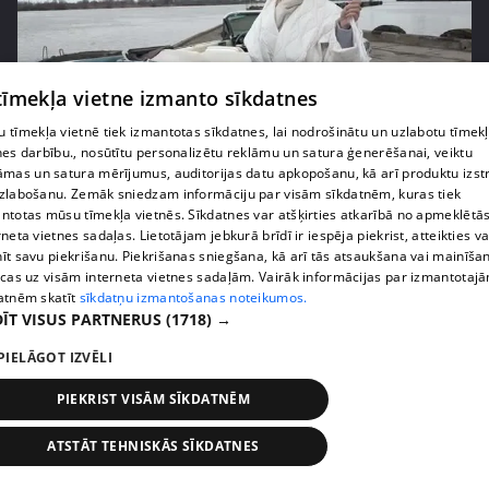
 tīmekļa vietne izmanto sīkdatnes
 tīmekļa vietnē tiek izmantotas sīkdatnes, lai nodrošinātu un uzlabotu tīmek
pirms 5 gadiem, 2 mēnešiem
00:25:14
nes darbību., nosūtītu personalizētu reklāmu un satura ģenerēšanai, veiktu
āmas un satura mērījumus, auditorijas datu apkopošanu, kā arī produktu izst
Vai Kašera pārsteigums Samantai Tīnai
zlabošanu. Zemāk sniedzam informāciju par visām sīkdatnēm, kuras tiek
dzimšanas dienā būs izdevies?
ntotas mūsu tīmekļa vietnēs. Sīkdatnes var atšķirties atkarībā no apmeklētā
46. epizode
rneta vietnes sadaļas. Lietotājam jebkurā brīdī ir iespēja piekrist, atteikties va
īt savu piekrišanu. Piekrišanas sniegšana, kā arī tās atsaukšana vai mainīša
ecas uz visām interneta vietnes sadaļām. Vairāk informācijas par izmantotaj
atnēm skatīt
sīkdatņu izmantošanas noteikumos.
ĪT VISUS PARTNERUS
(1718) →
PIELĀGOT IZVĒLI
PIEKRIST VISĀM SĪKDATNĒM
ATSTĀT TEHNISKĀS SĪKDATNES