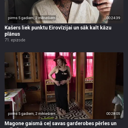
pirms 5 gadiem, 2 mēnešiem
00:24:39
Kašers liek punktu Eirovīzijai un sāk kalt kāzu
plānus
71. epizode
pirms 5 gadiem, 2 mēnešiem
00:28:05
Magone gaismā ceļ savas garderobes pērles un