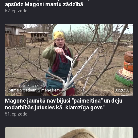
apsūdz Magoni mantu zādzībā
52. epizode
pirms 5 gadiem, 2 mēnešiem
00:26:50
Magone jaunībā nav bijusi "paimeitiņa" un deju
nodarbībās jutusies kā "klamzīga govs"
51. epizode