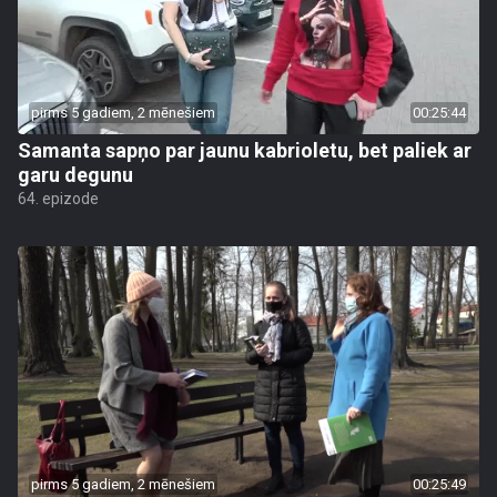
pirms 5 gadiem, 2 mēnešiem
00:25:44
Samanta sapņo par jaunu kabrioletu, bet paliek ar
garu degunu
64. epizode
pirms 5 gadiem, 2 mēnešiem
00:25:49