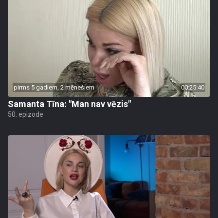
pirms 5 gadiem, 2 mēnešiem
00:25:40
Samanta Tīna: "Man nav vēzis"
50. epizode