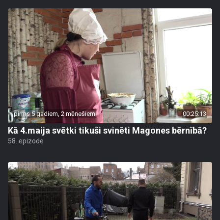
pirms 5 gadiem, 2 mēnešiem
00:25:13
Kā 4.maija svētki tikuši svinēti Magones bērnībā?
58. epizode