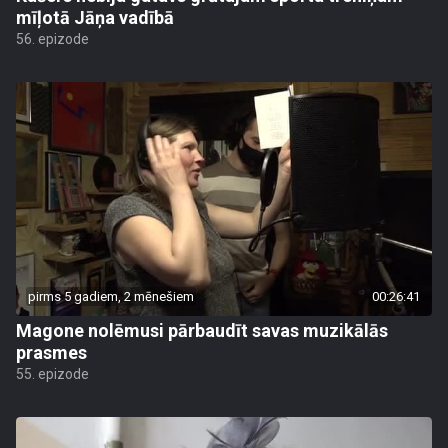
mīļotā Jāņa vadībā
56. epizode
pirms 5 gadiem, 2 mēnešiem
00:26:41
Magone nolēmusi pārbaudīt savas muzikālās
prasmes
55. epizode