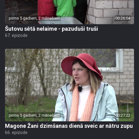
pirms 5 gadiem, 2 mēnešiem
00:26:04
Šutovu sētā nelaime - pazuduši truši
67. epizode
pirms 5 gadiem, 2 mēnešiem
00:27:22
Magone Žani dzimšanas dienā sveic ar nātru zupu
66. epizode