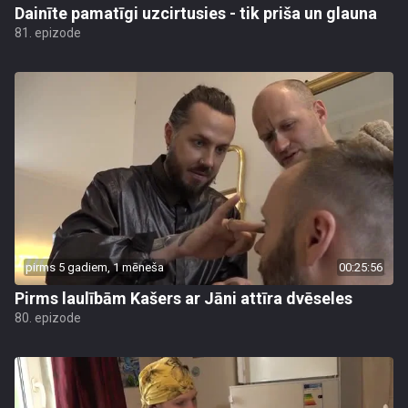
Dainīte pamatīgi uzcirtusies - tik priša un glauna
81. epizode
pirms 5 gadiem, 1 mēneša
00:25:56
Pirms laulībām Kašers ar Jāni attīra dvēseles
80. epizode