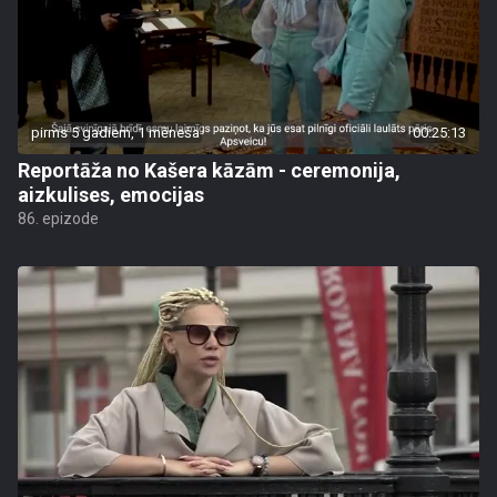
pirms 5 gadiem, 1 mēneša
00:25:13
Reportāža no Kašera kāzām - ceremonija,
aizkulises, emocijas
86. epizode