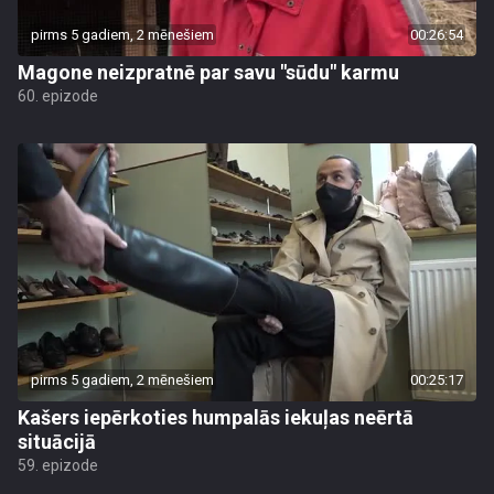
pirms 5 gadiem, 2 mēnešiem
00:26:54
Magone neizpratnē par savu "sūdu" karmu
60. epizode
pirms 5 gadiem, 2 mēnešiem
00:25:17
Kašers iepērkoties humpalās iekuļas neērtā
situācijā
59. epizode