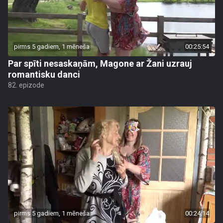
pirms 5 gadiem, 1 mēneša
00:25:54
Par spīti nesaskaņām, Magone ar Žani uzrauj
romantisku danci
82. epizode
pirms 5 gadiem, 1 mēneša
00:24:14