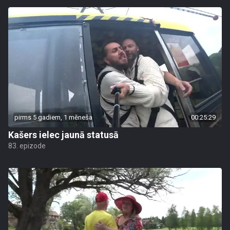
pirms 5 gadiem, 1 mēneša
00:25:29
Kašers ielec jaunā statusā
83. epizode