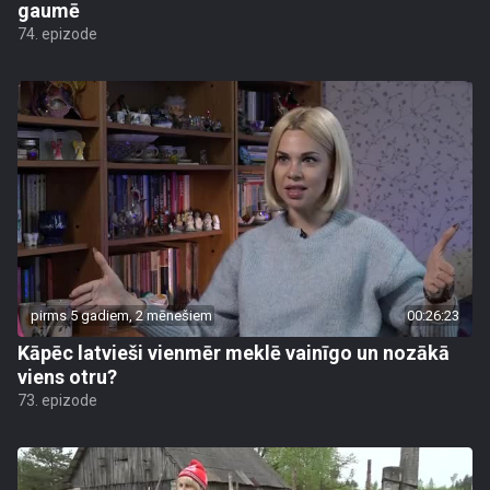
gaumē
74. epizode
pirms 5 gadiem, 2 mēnešiem
00:26:23
Kāpēc latvieši vienmēr meklē vainīgo un nozākā
viens otru?
73. epizode