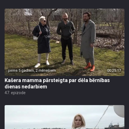
pirms 5 gadiem, 2 mēnešiem
00:25:17
Kašera mamma pārsteigta par dēla bērnības
dienas nedarbiem
47. epizode