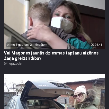
pirms 5 gadiem, 2 mēnešiem
00:26:41
Vai Magones jaunās dziesmas tapšanu aizēnos
Žaņa greizsirdība?
54. epizode