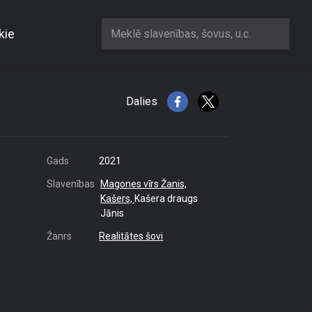
kie
Meklē slavenības, šovus, u.c.
Dalies
Gads
2021
Slavenības
Magones vīrs Žanis,
Kašers,
Kašera draugs
Jānis
Žanrs
Realitātes šovi