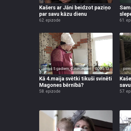
Kašers ar Jāni beidzot paziņo
Sama
par savu kāzu dienu
slep
62. epizode
61. e
pirms 5 gadiem, 2 mēnešiem
00:25:13
pirm
Kā 4.maija svētki tikuši svinēti
Kaše
Magones bērnībā?
savu
58. epizode
57. e