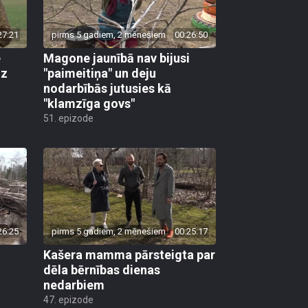
27:21
pirms 5 gadiem, 2 mēnešiem
00:26:50
e
Magone jaunībā nav bijusi
dz
"paimeitiņa" un deju
nodarbībās jutusies kā
"klamzīga govs"
51. epizode
26:25
pirms 5 gadiem, 2 mēnešiem
00:25:17
Kašera mamma pārsteigta par
dēla bērnības dienas
nedarbiem
47. epizode