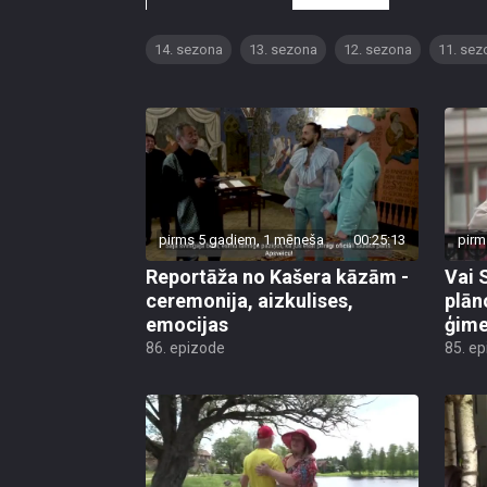
14. sezona
13. sezona
12. sezona
11. sez
pirms 5 gadiem, 1 mēneša
00:25:13
pirm
Reportāža no Kašera kāzām -
Vai 
ceremonija, aizkulises,
plān
emocijas
ģime
86. epizode
85. e