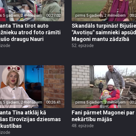
s 5 gadiem, 2 mēnešiem
00:27:02
pirms 5 gadiem, 2 mēnešiem
00:
nta Tīna tīrot auto
Skandāls turpinās! Bijuši
žnieku atrod foto rāmīti
"Avotiņu" saimnieki apsū
ijušo draugu Nauri
Magoni mantu zādzībā
pizode
52. epizode
s 5 gadiem, 2 mēnešiem
00:26:41
pirms 5 gadiem, 2 mēnešiem
00:
nta Tīna atklāj kā
Fani pārmet Magonei par
šas Eirovīzijas dziesmas
nekārtību mājās
 kustības
48. epizode
pizode