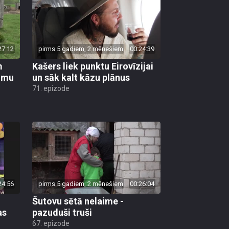
27:12
pirms 5 gadiem, 2 mēnešiem
00:24:39
m
Kašers liek punktu Eirovīzijai
jumu
un sāk kalt kāzu plānus
71. epizode
24:56
pirms 5 gadiem, 2 mēnešiem
00:26:04
Šutovu sētā nelaime -
as
pazuduši truši
67. epizode