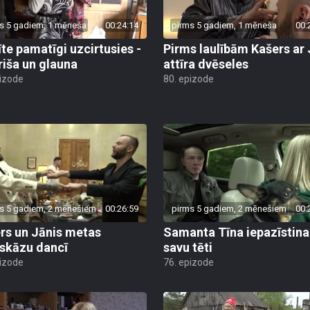
s 5 gadiem, 1 mēneša
00:24:14
pirms 5 gadiem, 1 mēneša
00:
īte pamatīgi uzcirtusies -
Pirms laulībām Kašers ar 
priša un glauna
attīra dvēseles
pizode
80. epizode
s 5 gadiem, 2 mēnešiem
00:26:59
pirms 5 gadiem, 2 mēnešiem
00:
rs un Jānis metas
Samanta Tīna iepazīstina
skāzu dancī
savu tēti
pizode
76. epizode