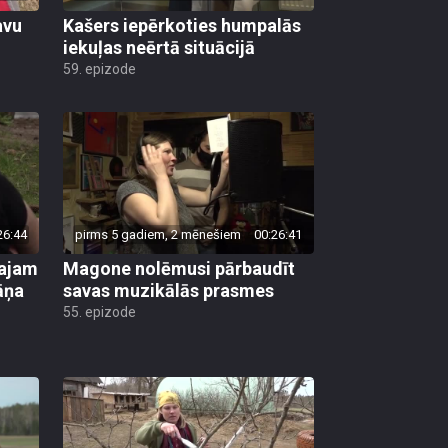
avu
Kašers iepērkoties humpalās
iekuļas neērtā situācijā
59. epizode
26:44
pirms 5 gadiem, 2 mēnešiem
00:26:41
tajam
Magone nolēmusi pārbaudīt
āņa
savas muzikālās prasmes
55. epizode