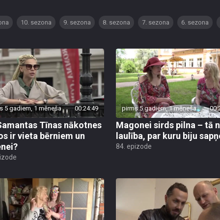
ona
10. sezona
9. sezona
8. sezona
7. sezona
6. sezona
s 5 gadiem, 1 mēneša
00:24:49
pirms 5 gadiem, 1 mēneša
00:
Samantas Tīnas nākotnes
Magonei sirds pilna – tā 
os ir vieta bērniem un
laulība, par kuru biju sapņ
nei?
84. epizode
pizode