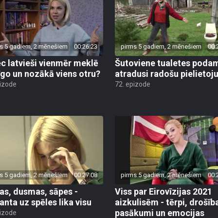
s 5 gadiem, 2 mēnešiem
00:26:23
pirms 5 gadiem, 2 mēnešiem
00:
c latvieši vienmēr meklē
Šutoviene tualetes poda
īgo un nozākā viens otru?
atradusi radošu pielieto
pizode
72. epizode
s 5 gadiem, 2 mēnešiem
00:27:08
pirms 5 gadiem, 2 mēnešiem
00:
as, dusmas, sāpes -
Viss par Eirovīzijas 2021
nta uz spēles lika visu
aizkulisēm - tērpi, drošīb
pasākumi un emocijas
pizode