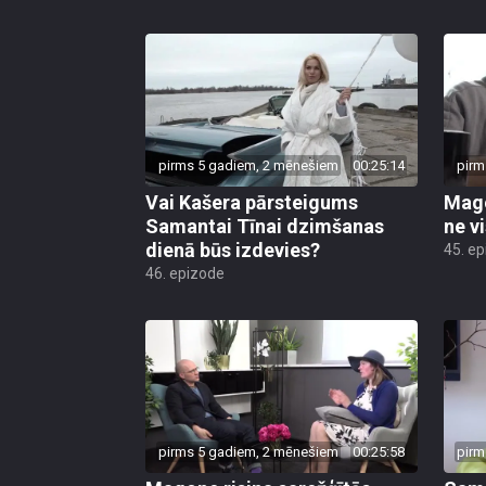
pirms 5 gadiem, 2 mēnešiem
00:25:14
pirm
Vai Kašera pārsteigums
Mago
Samantai Tīnai dzimšanas
ne vi
dienā būs izdevies?
45. e
46. epizode
pirms 5 gadiem, 2 mēnešiem
00:25:58
pirm