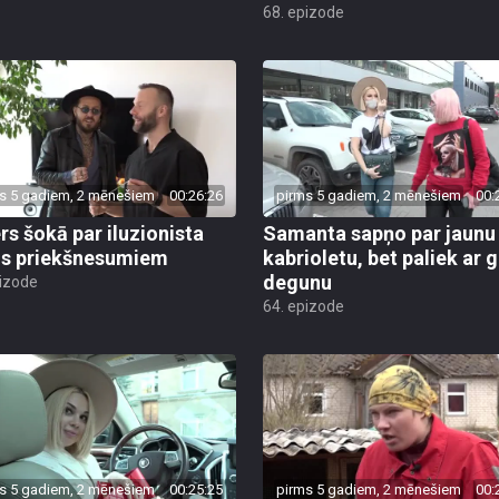
68. epizode
s 5 gadiem, 2 mēnešiem
00:26:26
pirms 5 gadiem, 2 mēnešiem
00:
rs šokā par iluzionista
Samanta sapņo par jaunu
s priekšnesumiem
kabrioletu, bet paliek ar 
degunu
pizode
64. epizode
s 5 gadiem, 2 mēnešiem
00:25:25
pirms 5 gadiem, 2 mēnešiem
00: