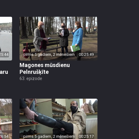
25:44
pirms 5 gadiem, 2 mēnešiem
00:25:49
Magones mūsdienu
garu
Pelnrušķīte
63. epizode
26:54
pirms 5 gadiem, 2 mēnešiem
00:25:17