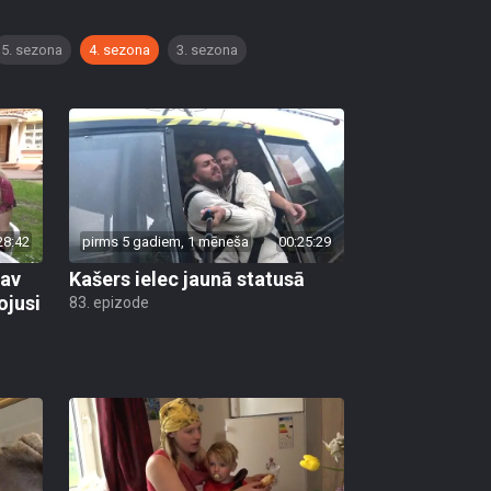
5. sezona
4. sezona
3. sezona
28:42
pirms 5 gadiem, 1 mēneša
00:25:29
nav
Kašers ielec jaunā statusā
ojusi
83. epizode