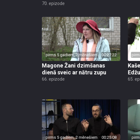
70. epizode
pirms 5 gadiem, 2 mēnešiem
00:27:22
pirm
Magone Žani dzimšanas
Kaše
dienā sveic ar nātru zupu
Edžu
66. epizode
65. e
pirms 5 gadiem, 2 mēnešiem
00:25:08
pirm