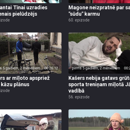
ntai Tīnai uzradies
Magone neizpratnē par s
enais pielūdzējs
"sūdu" karmu
pizode
60. epizode
s 5 gadiem, 2 mēnešiem
00:26:12
pirms 5 gadiem, 2 mēnešiem
00:
rs ar mīļoto apspriež
Kašers nebija gatavs grū
 kāzu plānus
sporta treniņam mīļotā J
vadībā
pizode
56. epizode