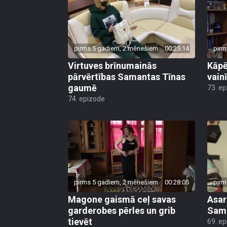
pirms 5 gadiem, 2 mēnešiem
00:25:14
pirm
Virtuves brīnumainās
Kāpē
pārvērtības Samantas Tīnas
vain
gaumē
73. e
74. epizode
pirms 5 gadiem, 2 mēnešiem
00:28:05
pirm
Magone gaismā ceļ savas
Asar
garderobes pērles un grib
Sama
tievēt
69. e