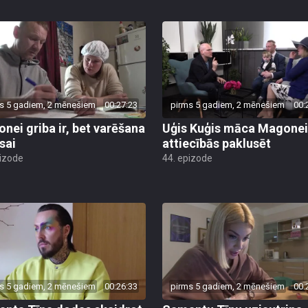
s 5 gadiem, 2 mēnešiem
00:27:23
pirms 5 gadiem, 2 mēnešiem
00:
nei griba ir, bet varēšana
Uģis Kuģis māca Magonei
sai
attiecībās paklusēt
pizode
44. epizode
s 5 gadiem, 2 mēnešiem
00:26:33
pirms 5 gadiem, 2 mēnešiem
00: