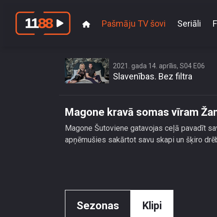
Pašmāju TV šovi
Seriāli
F
2021. gada 14. aprīlis, S04 E06
Slavenības. Bez filtra
Magone kravā somas vīram Ža
Magone Šutoviene gatavojas ceļā pavadīt sav
apņēmušies sakārtot savu skapi un šķiro drē
Sezonas
Klipi