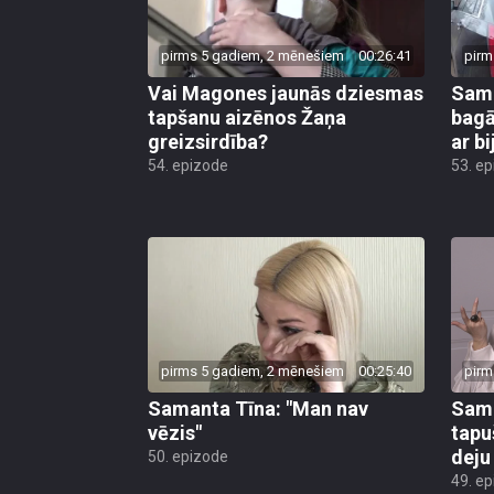
pirms 5 gadiem, 2 mēnešiem
00:26:41
pirm
Vai Magones jaunās dziesmas
Sama
tapšanu aizēnos Žaņa
bagā
greizsirdība?
ar b
54. epizode
53. e
pirms 5 gadiem, 2 mēnešiem
00:25:40
pirm
Samanta Tīna: "Man nav
Sama
vēzis"
tapu
deju
50. epizode
49. e