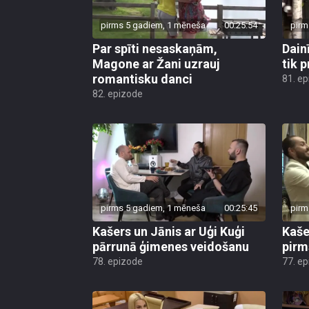
pirms 5 gadiem, 1 mēneša
00:25:54
pirm
Par spīti nesaskaņām,
Dain
Magone ar Žani uzrauj
tik 
romantisku danci
81. e
82. epizode
pirms 5 gadiem, 1 mēneša
00:25:45
pirm
Kašers un Jānis ar Uģi Kuģi
Kaše
pārrunā ģimenes veidošanu
pirm
78. epizode
77. e