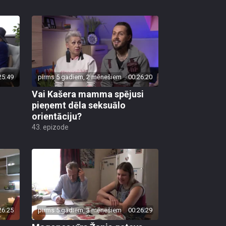
25:49
pirms 5 gadiem, 2 mēnešiem
00:26:20
Vai Kašera mamma spējusi
pieņemt dēla seksuālo
orientāciju?
43. epizode
26:25
pirms 5 gadiem, 3 mēnešiem
00:26:29