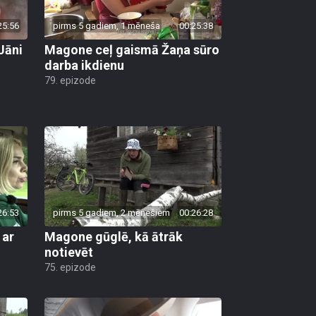
25:56
pirms 5 gadiem, 1 mēneša
00:25:38
Jāni
Magone ceļ gaismā Žaņa sūro
darba ikdienu
79. epizode
26:53
pirms 5 gadiem, 2 mēnešiem
00:26:28
 ar
Magone gūglē, kā ātrāk
notievēt
75. epizode