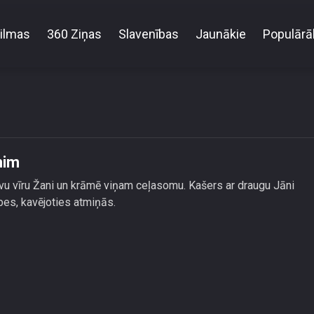
ilmas
360 Ziņas
Slavenības
Jaunākie
Populārā
Magone kravā somas vīram Žanim
nim
u vīru Žani un krāmē viņam ceļasomu. Kašers ar draugu Jāni
bes, kavējoties atmiņās.