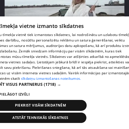
 tīmekļa vietne izmanto sīkdatnes
 tīmekļa vietnē tiek izmantotas sīkdatnes, lai nodrošinātu un uzlabotu tīmek
nes darbību., nosūtītu personalizētu reklāmu un satura ģenerēšanai, veiktu
pirms 5 gadiem, 2 mēnešiem
00:25:14
āmas un satura mērījumus, auditorijas datu apkopošanu, kā arī produktu izst
zlabošanu. Zemāk sniedzam informāciju par visām sīkdatnēm, kuras tiek
Vai Kašera pārsteigums Samantai Tīnai
ntotas mūsu tīmekļa vietnēs. Sīkdatnes var atšķirties atkarībā no apmeklētā
dzimšanas dienā būs izdevies?
rneta vietnes sadaļas. Lietotājam jebkurā brīdī ir iespēja piekrist, atteikties va
46. epizode
īt savu piekrišanu. Piekrišanas sniegšana, kā arī tās atsaukšana vai mainīša
ecas uz visām interneta vietnes sadaļām. Vairāk informācijas par izmantotaj
atnēm skatīt
sīkdatņu izmantošanas noteikumos.
ĪT VISUS PARTNERUS
(1718) →
PIELĀGOT IZVĒLI
PIEKRIST VISĀM SĪKDATNĒM
ATSTĀT TEHNISKĀS SĪKDATNES