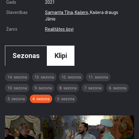
Gads
2021
Slavenības
Samanta Tīna,
Kašers,
Kašera draugs
Jānis
Žanrs
Realitātes šovi
Sezonas
Klipi
14. sezona
13. sezona
12. sezona
11. sezona
10. sezona
9. sezona
8. sezona
7. sezona
6. sezona
5. sezona
4. sezona
3. sezona