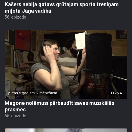
Kašers nebija gatavs grūtajam sporta treniņam
mīļotā Jāņa vadībā
56. epizode
pirms 5 gadiem, 2 mēnešiem
00:26:41
Magone nolēmusi pārbaudīt savas muzikālās
prasmes
55. epizode