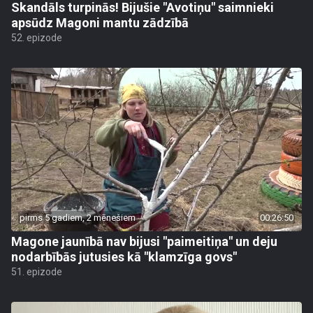
Skandāls turpinās! Bijušie "Avotiņu" saimnieki
apsūdz Magoni mantu zādzībā
52. epizode
pirms 5 gadiem, 2 mēnešiem
00:26:50
Magone jaunībā nav bijusi "paimeitiņa" un deju
nodarbībās jutusies kā "klamzīga govs"
51. epizode