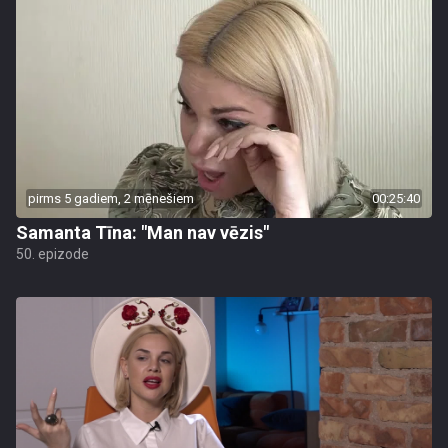
pirms 5 gadiem, 2 mēnešiem
00:25:40
Samanta Tīna: "Man nav vēzis"
50. epizode