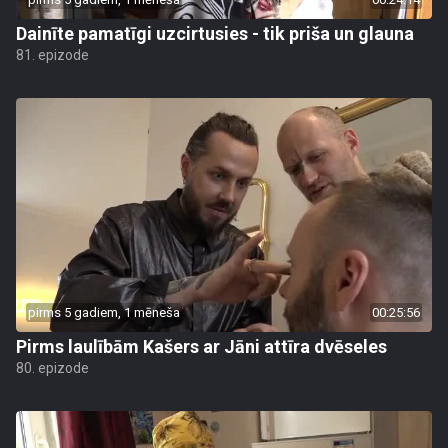
Dainīte pamatīgi uzcirtusies - tik priša un glauna
81. epizode
pirms 5 gadiem, 1 mēneša
00:25:56
Pirms laulībām Kašers ar Jāni attīra dvēseles
80. epizode