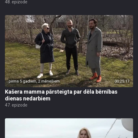
48. epizode
pirms 5 gadiem, 2 mēnešiem
00:25:17
Kašera mamma pārsteigta par dēla bērnības
dienas nedarbiem
47. epizode