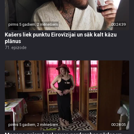
pirms 5 gadiem, 2 mēnešiem
00:24:39
Kašers liek punktu Eirovīzijai un sāk kalt kāzu
plānus
71. epizode
pirms 5 gadiem, 2 mēnešiem
00:28:05