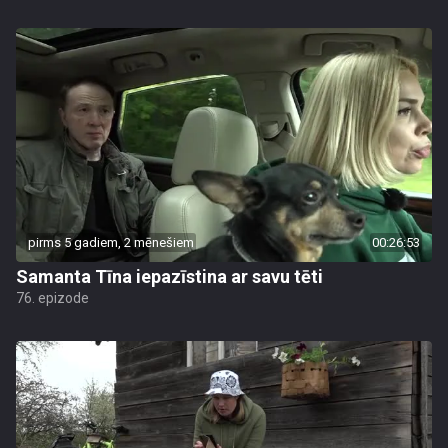
pirms 5 gadiem, 2 mēnešiem
00:26:53
Samanta Tīna iepazīstina ar savu tēti
76. epizode