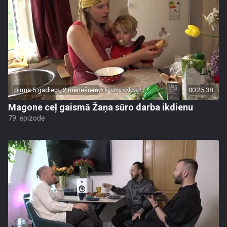
pirms 5 gadiem, 2 mēnešiem
00:25:38
Magone ceļ gaismā Žaņa sūro darba ikdienu
79. epizode