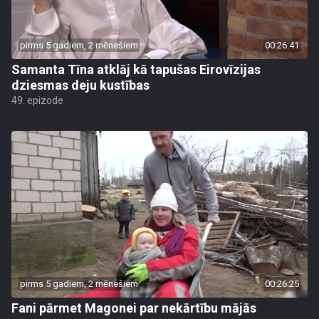
pirms 5 gadiem, 2 mēnešiem
00:26:41
Samanta Tīna atklāj kā tapušas Eirovīzijas
dziesmas deju kustības
49. epizode
pirms 5 gadiem, 2 mēnešiem
00:26:25
Fani pārmet Magonei par nekārtību mājās