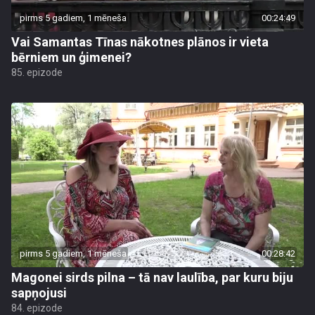
pirms 5 gadiem, 1 mēneša
00:24:49
Vai Samantas Tīnas nākotnes plānos ir vieta
bērniem un ģimenei?
85. epizode
pirms 5 gadiem, 1 mēneša
00:28:42
Magonei sirds pilna – tā nav laulība, par kuru biju
sapņojusi
84. epizode