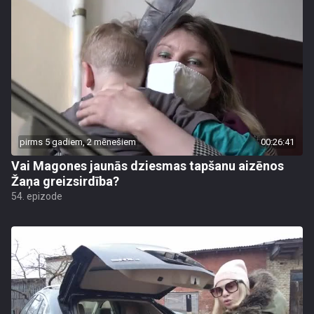
pirms 5 gadiem, 2 mēnešiem
00:26:41
Vai Magones jaunās dziesmas tapšanu aizēnos
Žaņa greizsirdība?
54. epizode