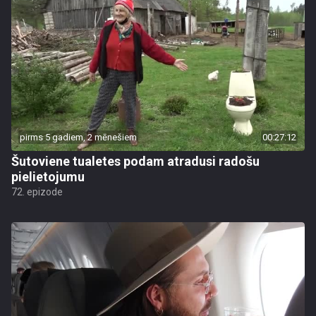
pirms 5 gadiem, 2 mēnešiem
00:27:12
Šutoviene tualetes podam atradusi radošu
pielietojumu
72. epizode