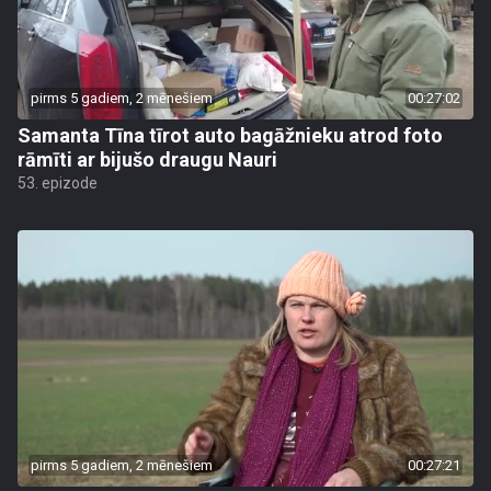
pirms 5 gadiem, 2 mēnešiem
00:27:02
Samanta Tīna tīrot auto bagāžnieku atrod foto
rāmīti ar bijušo draugu Nauri
53. epizode
pirms 5 gadiem, 2 mēnešiem
00:27:21