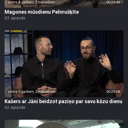
pirms 5 gadiem, 2 mēnešiem
00:25:49
Magones mūsdienu Pelnrušķīte
63. epizode
pirms 5 gadiem, 2 mēnešiem
00:25:08
Kašers ar Jāni beidzot paziņo par savu kāzu dienu
62. epizode