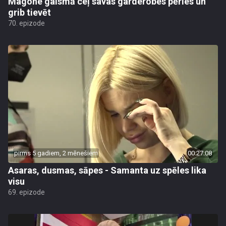
Magone gaismā ceļ savas garderobes pērles un
grib tievēt
70. epizode
pirms 5 gadiem, 2 mēnešiem
00:27:08
Asaras, dusmas, sāpes - Samanta uz spēles lika
visu
69. epizode