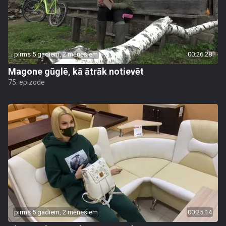
pirms 5 gadiem, 2 mēnešiem
00:26:28
Magone gūglē, kā ātrāk notievēt
75. epizode
pirms 5 gadiem, 2 mēnešiem
00:25:14