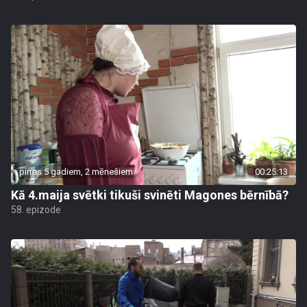
pirms 5 gadiem, 2 mēnešiem
00:25:13
Kā 4.maija svētki tikuši svinēti Magones bērnībā?
58. epizode