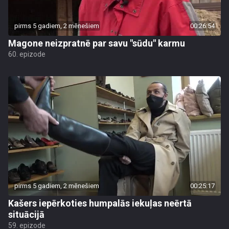
pirms 5 gadiem, 2 mēnešiem
00:26:54
Magone neizpratnē par savu "sūdu" karmu
60. epizode
pirms 5 gadiem, 2 mēnešiem
00:25:17
Kašers iepērkoties humpalās iekuļas neērtā
situācijā
59. epizode