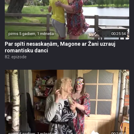
pirms 5 gadiem, 1 mēneša
00:25:54
Par spīti nesaskaņām, Magone ar Žani uzrauj
romantisku danci
82. epizode
pirms 5 gadiem, 1 mēneša
00:24:14