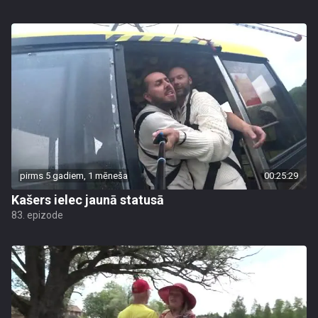
pirms 5 gadiem, 1 mēneša
00:25:29
Kašers ielec jaunā statusā
83. epizode