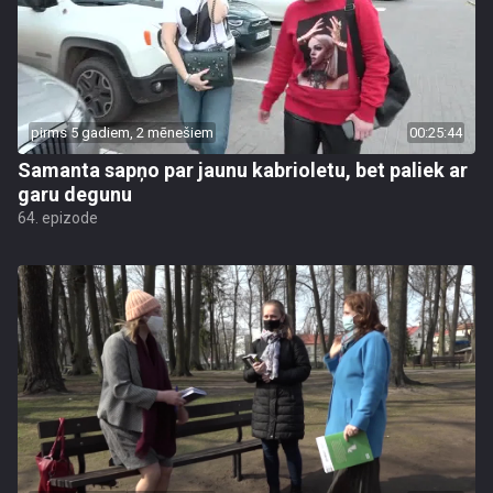
pirms 5 gadiem, 2 mēnešiem
00:25:44
Samanta sapņo par jaunu kabrioletu, bet paliek ar
garu degunu
64. epizode