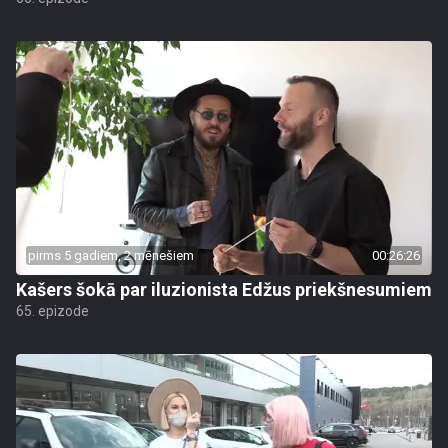
pirms 5 gadiem, 2 mēnešiem
00:26:26
Kašers šokā par iluzionista Edžus priekšnesumiem
65. epizode