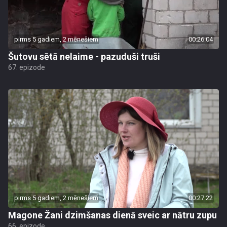
pirms 5 gadiem, 2 mēnešiem
00:26:04
Šutovu sētā nelaime - pazuduši truši
67. epizode
pirms 5 gadiem, 2 mēnešiem
00:27:22
Magone Žani dzimšanas dienā sveic ar nātru zupu
66. epizode