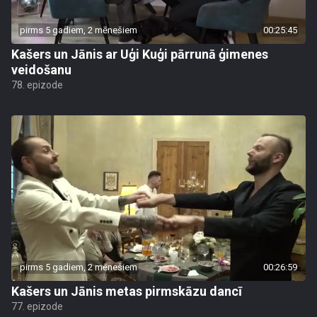
pirms 5 gadiem, 2 mēnešiem
00:25:45
Kašers un Jānis ar Uģi Kuģi pārrunā ģimenes
veidošanu
78. epizode
pirms 5 gadiem, 2 mēnešiem
00:26:59
Kašers un Jānis metas pirmskāzu dancī
77. epizode