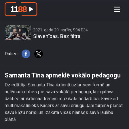
Samanta Tīna apmeklē vokālo
pedagogu
2021. gada 20. aprīlis, S04 E34
Slavenības. Bez filtra
Dalies
Samanta Tīna apmeklē vokālo pedagogu
Dziedātāja Samanta Tīna ikdienā uztur sevi formā un
nolēmusi doties pie sava vokālā pedagoga, kur gatava
dalīties ar ikdienas treniņu mūzikālā nodarbībā. Savukārt
multimākslinieks Kašers ar savu draugu Jāni turpina plānot
savu kāzu norisi un izskata visas nianses savā laulību
plānā.