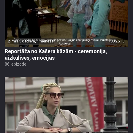
pirms 5 gadiem, 1 mēneša
00:25:13
Reportāža no Kašera kāzām - ceremonija,
aizkulises, emocijas
86. epizode