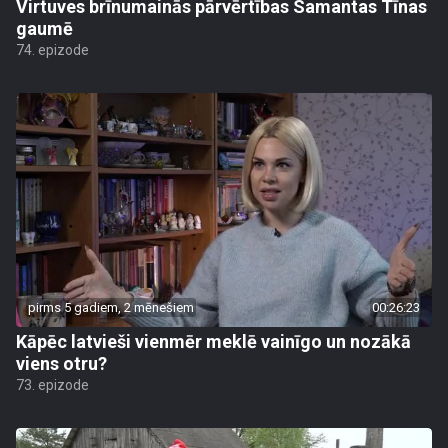
Virtuves brīnumainās pārvērtības Samantas Tīnas
gaumē
74. epizode
pirms 5 gadiem, 2 mēnešiem
00:26:23
Kāpēc latvieši vienmēr meklē vainīgo un nozākā
viens otru?
73. epizode