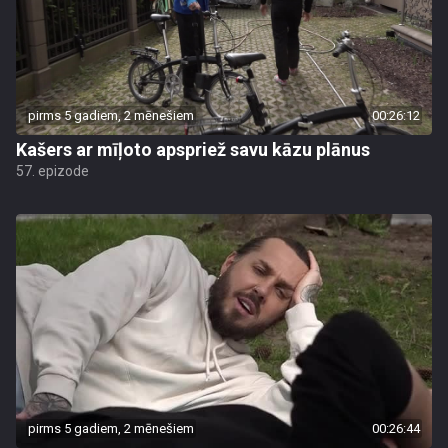
pirms 5 gadiem, 2 mēnešiem
00:26:12
Kašers ar mīļoto apspriež savu kāzu plānus
57. epizode
pirms 5 gadiem, 2 mēnešiem
00:26:44