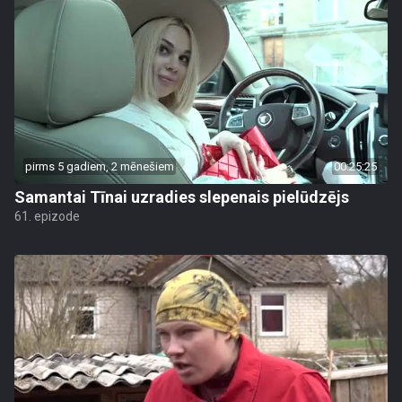
pirms 5 gadiem, 2 mēnešiem
00:25:25
Samantai Tīnai uzradies slepenais pielūdzējs
61. epizode