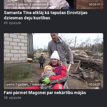
pirms 5 gadiem, 2 mēnešiem
00:26:41
Samanta Tīna atklāj kā tapušas Eirovīzijas
dziesmas deju kustības
49. epizode
pirms 5 gadiem, 2 mēnešiem
00:26:25
Fani pārmet Magonei par nekārtību mājās
48. epizode