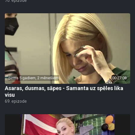
70. epizode
pirms 5 gadiem, 2 mēnešiem
00:27:08
Asaras, dusmas, sāpes - Samanta uz spēles lika
visu
69. epizode