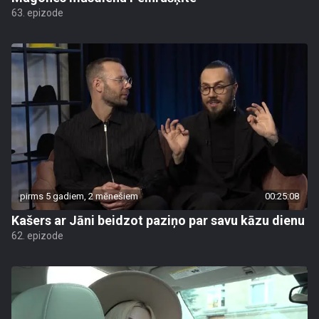
63. epizode
pirms 5 gadiem, 2 mēnešiem
00:25:08
Kašers ar Jāni beidzot paziņo par savu kāzu dienu
62. epizode