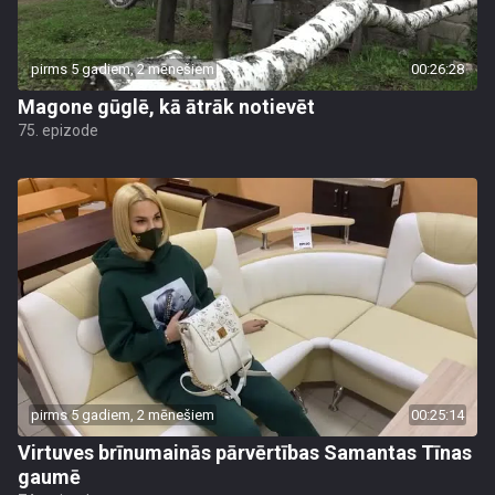
pirms 5 gadiem, 2 mēnešiem
00:26:28
Magone gūglē, kā ātrāk notievēt
75. epizode
pirms 5 gadiem, 2 mēnešiem
00:25:14
Virtuves brīnumainās pārvērtības Samantas Tīnas
gaumē