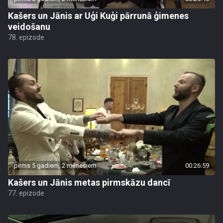
Kašers un Jānis ar Uģi Kuģi pārrunā ģimenes
veidošanu
78. epizode
pirms 5 gadiem, 2 mēnešiem
00:26:59
Kašers un Jānis metas pirmskāzu dancī
77. epizode