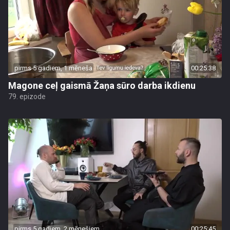
pirms 5 gadiem, 1 mēneša
00:25:38
Magone ceļ gaismā Žaņa sūro darba ikdienu
79. epizode
pirms 5 gadiem, 2 mēnešiem
00:25:45