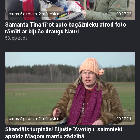
pirms 5 gadiem, 2 mēnešiem
00:27:02
Samanta Tīna tīrot auto bagāžnieku atrod foto
rāmīti ar bijušo draugu Nauri
53. epizode
pirms 5 gadiem, 2 mēnešiem
00:27:21
Skandāls turpinās! Bijušie "Avotiņu" saimnieki
apsūdz Magoni mantu zādzībā