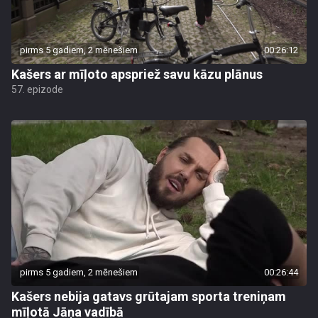
pirms 5 gadiem, 2 mēnešiem
00:26:12
Kašers ar mīļoto apspriež savu kāzu plānus
57. epizode
pirms 5 gadiem, 2 mēnešiem
00:26:44
Kašers nebija gatavs grūtajam sporta treniņam
mīļotā Jāņa vadībā