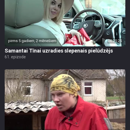
pirms 5 gadiem, 2 mēnešiem
00:25:25
Samantai Tīnai uzradies slepenais pielūdzējs
61. epizode