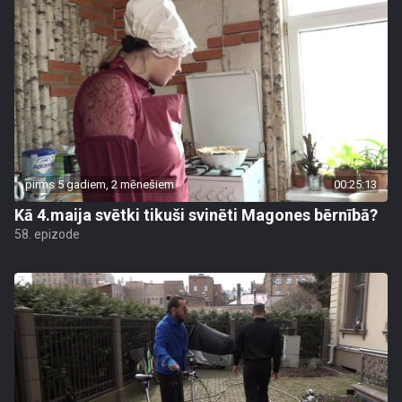
pirms 5 gadiem, 2 mēnešiem
00:25:13
Kā 4.maija svētki tikuši svinēti Magones bērnībā?
58. epizode