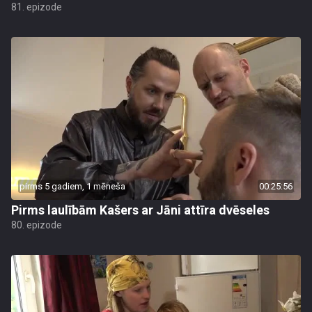
81. epizode
pirms 5 gadiem, 1 mēneša
00:25:56
Pirms laulībām Kašers ar Jāni attīra dvēseles
80. epizode