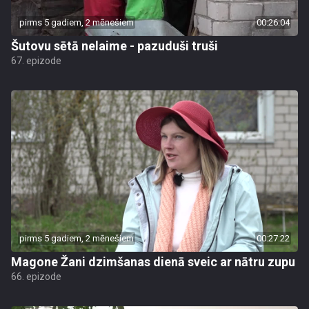
pirms 5 gadiem, 2 mēnešiem
00:26:04
Šutovu sētā nelaime - pazuduši truši
67. epizode
pirms 5 gadiem, 2 mēnešiem
00:27:22
Magone Žani dzimšanas dienā sveic ar nātru zupu
66. epizode