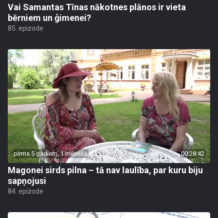
Vai Samantas Tīnas nākotnes plānos ir vieta
bērniem un ģimenei?
85. epizode
pirms 5 gadiem, 1 mēneša
00:28:42
Magonei sirds pilna – tā nav laulība, par kuru biju
sapņojusi
84. epizode