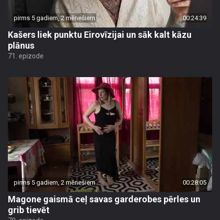
pirms 5 gadiem, 2 mēnešiem
00:24:39
Kašers liek punktu Eirovīzijai un sāk kalt kāzu
plānus
71. epizode
pirms 5 gadiem, 2 mēnešiem
00:28:05
Magone gaismā ceļ savas garderobes pērles un
grib tievēt