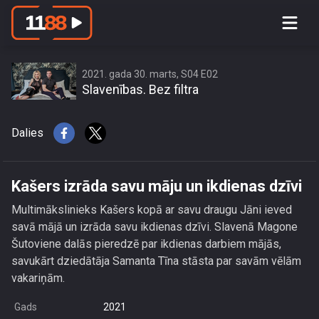
Kašers izrāda savu māju un ikdienas
dzīvi
2021. gada 30. marts, S04 E02
Slavenības. Bez filtra
Dalies
Kašers izrāda savu māju un ikdienas dzīvi
Multimākslinieks Kašers kopā ar savu draugu Jāni ieved
savā mājā un izrāda savu ikdienas dzīvi. Slavenā Magone
Šutoviene dalās pieredzē par ikdienas darbiem mājās,
savukārt dziedātāja Samanta Tīna stāsta par savām vēlām
vakariņām.
Gads
2021