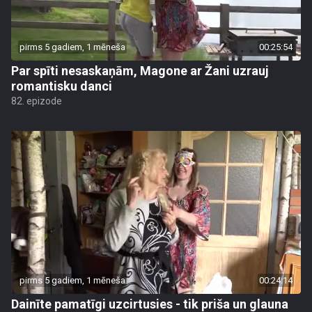
pirms 5 gadiem, 1 mēneša
00:25:54
Par spīti nesaskaņām, Magone ar Žani uzrauj
romantisku danci
82. epizode
pirms 5 gadiem, 1 mēneša
00:24:14
Dainīte pamatīgi uzcirtusies - tik priša un glauna