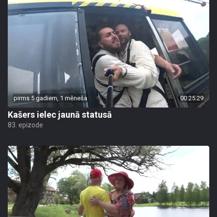
pirms 5 gadiem, 1 mēneša
00:25:29
Kašers ielec jaunā statusā
83. epizode