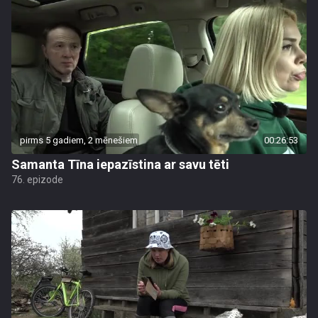
pirms 5 gadiem, 2 mēnešiem
00:26:53
Samanta Tīna iepazīstina ar savu tēti
76. epizode