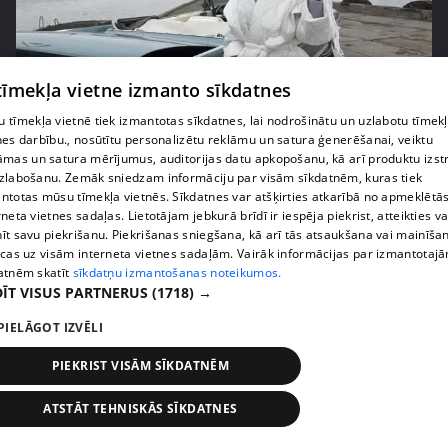
 tīmekļa vietne izmanto sīkdatnes
pirms 5 gadiem, 2 mēnešiem
00:25:14
 tīmekļa vietnē tiek izmantotas sīkdatnes, lai nodrošinātu un uzlabotu tīmek
Vai Kašera pārsteigums Samantai Tīnai
nes darbību., nosūtītu personalizētu reklāmu un satura ģenerēšanai, veiktu
āmas un satura mērījumus, auditorijas datu apkopošanu, kā arī produktu izst
dzimšanas dienā būs izdevies?
zlabošanu. Zemāk sniedzam informāciju par visām sīkdatnēm, kuras tiek
46. epizode
ntotas mūsu tīmekļa vietnēs. Sīkdatnes var atšķirties atkarībā no apmeklētā
rneta vietnes sadaļas. Lietotājam jebkurā brīdī ir iespēja piekrist, atteikties va
īt savu piekrišanu. Piekrišanas sniegšana, kā arī tās atsaukšana vai mainīša
ecas uz visām interneta vietnes sadaļām. Vairāk informācijas par izmantotaj
atnēm skatīt
sīkdatņu izmantošanas noteikumos.
ĪT VISUS PARTNERUS
(1718) →
PIELĀGOT IZVĒLI
PIEKRIST VISĀM SĪKDATNĒM
ATSTĀT TEHNISKĀS SĪKDATNES
pirms 5 gadiem, 2 mēnešiem
00:27:23