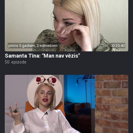
pirms 5 gadiem, 2 mēnešiem
00:25:40
Samanta Tīna: "Man nav vēzis"
50. epizode