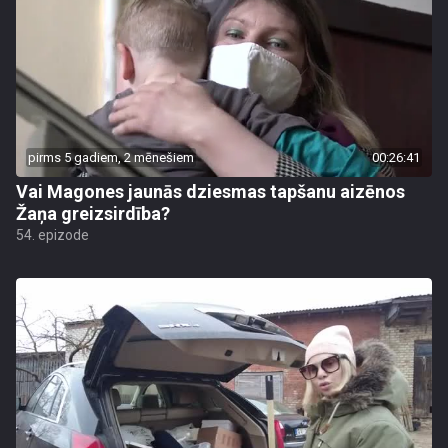
pirms 5 gadiem, 2 mēnešiem
00:26:41
Vai Magones jaunās dziesmas tapšanu aizēnos
Žaņa greizsirdība?
54. epizode