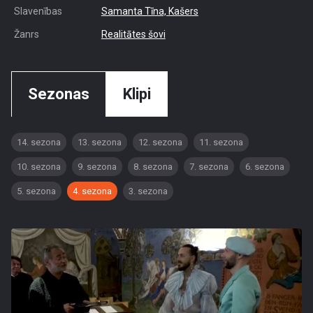
Slavenības
Samanta Tīna,
Kašers
Žanrs
Realitātes šovi
Sezonas
Klipi
14. sezona
13. sezona
12. sezona
11. sezona
10. sezona
9. sezona
8. sezona
7. sezona
6. sezona
5. sezona
4. sezona
3. sezona