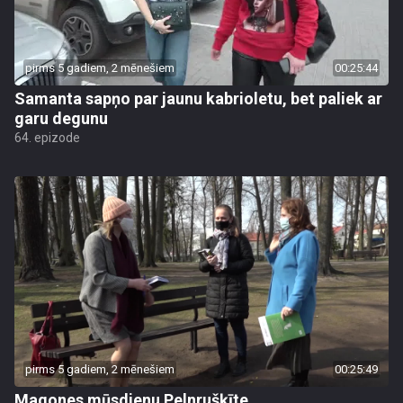
pirms 5 gadiem, 2 mēnešiem
00:25:44
Samanta sapņo par jaunu kabrioletu, bet paliek ar
garu degunu
64. epizode
pirms 5 gadiem, 2 mēnešiem
00:25:49
Magones mūsdienu Pelnrušķīte