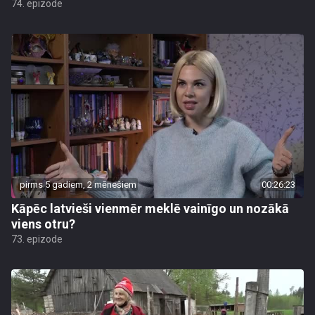
74. epizode
pirms 5 gadiem, 2 mēnešiem
00:26:23
Kāpēc latvieši vienmēr meklē vainīgo un nozākā
viens otru?
73. epizode