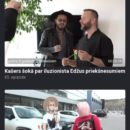
pirms 5 gadiem, 2 mēnešiem
00:26:26
Kašers šokā par iluzionista Edžus priekšnesumiem
65. epizode