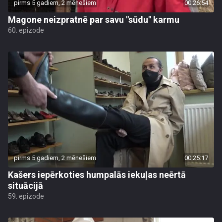
pirms 5 gadiem, 2 mēnešiem
00:26:54
Magone neizpratnē par savu "sūdu" karmu
60. epizode
pirms 5 gadiem, 2 mēnešiem
00:25:17
Kašers iepērkoties humpalās iekuļas neērtā
situācijā
59. epizode