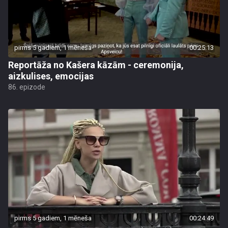
pirms 5 gadiem, 1 mēneša
00:25:13
Reportāža no Kašera kāzām - ceremonija,
aizkulises, emocijas
86. epizode
pirms 5 gadiem, 1 mēneša
00:24:49