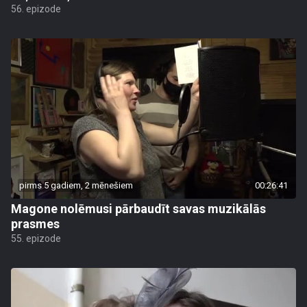
56. epizode
pirms 5 gadiem, 2 mēnešiem
00:26:41
Magone nolēmusi pārbaudīt savas muzikālās
prasmes
55. epizode