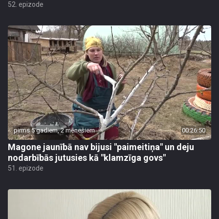
52. epizode
pirms 5 gadiem, 2 mēnešiem
00:26:50
Magone jaunībā nav bijusi "paimeitiņa" un deju
nodarbībās jutusies kā "klamzīga govs"
51. epizode