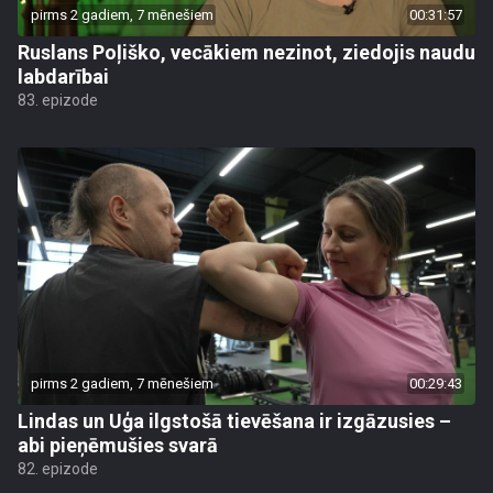
pirms 2 gadiem, 7 mēnešiem
00:31:57
Ruslans Poļiško, vecākiem nezinot, ziedojis naudu
labdarībai
83. epizode
pirms 2 gadiem, 7 mēnešiem
00:29:43
Lindas un Uģa ilgstošā tievēšana ir izgāzusies –
abi pieņēmušies svarā
82. epizode