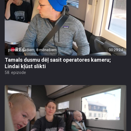
pirms 2 gadiem, 8 mēnešiem
00:29:24
Tamals dusmu dēļ sasit operatores kameru;
Lindai kļūst slikti
58. epizode