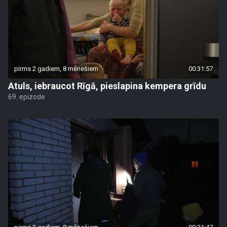
pirms 2 gadiem, 8 mēnešiem
00:31:57
Atuls, iebraucot Rīgā, pieslapina kempera grīdu
69. epizode