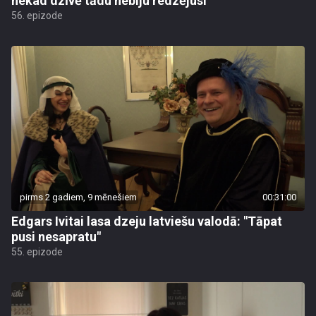
nekad dzīvē tādu nebiju redzējusi"
56. epizode
pirms 2 gadiem, 9 mēnešiem
00:31:00
Edgars Ivitai lasa dzeju latviešu valodā: "Tāpat
pusi nesapratu"
55. epizode