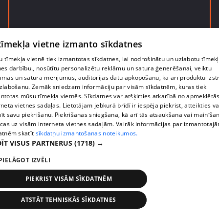
 tīmekļa vietne izmanto sīkdatnes
 tīmekļa vietnē tiek izmantotas sīkdatnes, lai nodrošinātu un uzlabotu tīmek
pirms 2 gadiem, 9 mēnešiem
00:30:49
nes darbību., nosūtītu personalizētu reklāmu un satura ģenerēšanai, veiktu
āmas un satura mērījumus, auditorijas datu apkopošanu, kā arī produktu izst
Edgars Poļiško noteicis sievai striktus ģērbšanās
zlabošanu. Zemāk sniedzam informāciju par visām sīkdatnēm, kuras tiek
noteikumus
ntotas mūsu tīmekļa vietnēs. Sīkdatnes var atšķirties atkarībā no apmeklētā
rneta vietnes sadaļas. Lietotājam jebkurā brīdī ir iespēja piekrist, atteikties va
46. epizode
īt savu piekrišanu. Piekrišanas sniegšana, kā arī tās atsaukšana vai mainīša
ecas uz visām interneta vietnes sadaļām. Vairāk informācijas par izmantotaj
atnēm skatīt
sīkdatņu izmantošanas noteikumos.
ĪT VISUS PARTNERUS
(1718) →
PIELĀGOT IZVĒLI
PIEKRIST VISĀM SĪKDATNĒM
ATSTĀT TEHNISKĀS SĪKDATNES