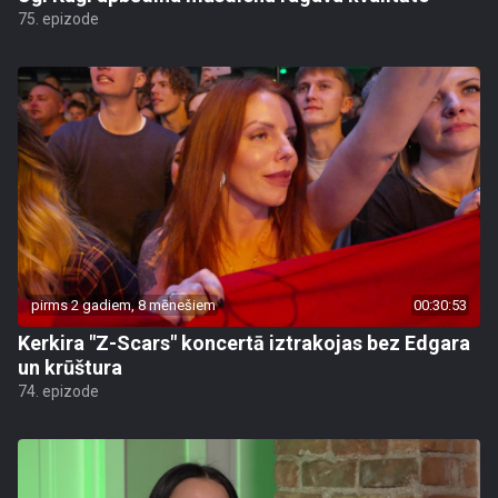
75. epizode
pirms 2 gadiem, 8 mēnešiem
00:30:53
Kerkira "Z-Scars" koncertā iztrakojas bez Edgara
un krūštura
74. epizode