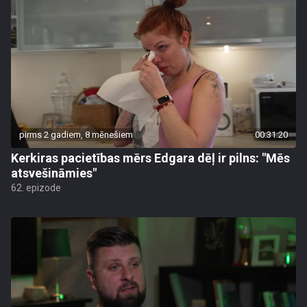
pirms 2 gadiem, 8 mēnešiem
00:31:20
Kerkiras pacietības mērs Edgara dēļ ir pilns: "Mēs
atsvešināmies"
62. epizode