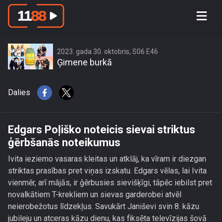
Edgars Poļiško noteicis sievai striktus
ģērbšanās noteikumus
2023. gada 30. oktobris, S06 E46
Ģimene burkā
Dalies
Edgars Poļiško noteicis sievai striktus
ģērbšanās noteikumus
Ivita ieziemo vasaras kleitas un atklāj, ka vīram ir diezgan
striktas prasības pret viņas izskatu. Edgars vēlas, lai Ivita
vienmēr, arī mājās, ir ģērbusies sievišķīgi, tāpēc iebilst pret
novalkātiem T-krekliem un sievas garderobei atvēl
neierobežotus līdzekļus. Savukārt Janiševi svin 8. kāzu
jubileju un atceras kāzu dienu, kas fiksēta televīzijas šovā