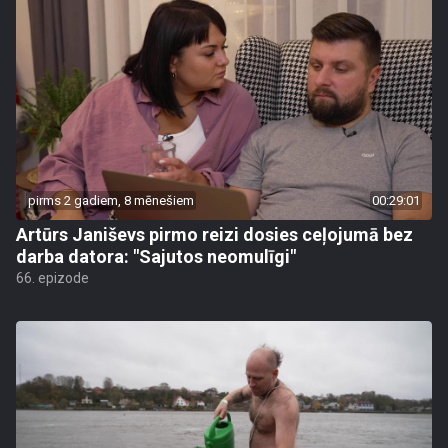
pirms 2 gadiem, 8 mēnešiem
00:29:01
Artūrs Janiševs pirmo reizi dosies ceļojumā bez
darba datora: "Sajutos neomulīgi"
66. epizode