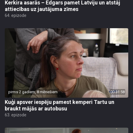
Kerkira asarās – Edgars pamet Latviju un atstāj
attiecības uz jautājuma zīmes
64. epizode
pirms 2 gadiem, 8 mēnešiem
00:31:58
Kuģi apsver iespēju pamest kemperi Tartu un
braukt mājās ar autobusu
63. epizode