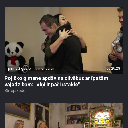
pirms 2 gadiem, 7 mēnešiem
00:29:28
Poļiško ģimene apdāvina cilvēkus ar īpašām
vajadzībām: "Viņi ir paši īstākie"
85. epizode