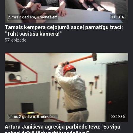
pirms 2 gadiem, 8 mēnešiem
00:30:02
Tamals kempera ceļojumā saceļ pamatīgu traci:
"Tūlīt sasitīšu kameru!"
57. epizode
pirms 2 gadiem, 8 mēnešiem
00:29:36
Artūra Janiševa agresija pārbiedē Ievu: "Es viņu