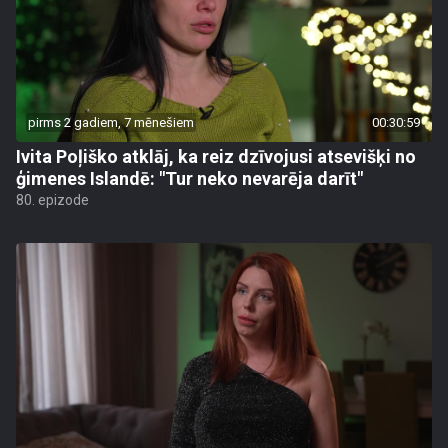
pirms 2 gadiem, 7 mēnešiem
00:30:59
Ivita Poļiško atklāj, ka reiz dzīvojusi atsevišķi no
ģimenes Islandē: "Tur neko nevarēja darīt"
80. epizode