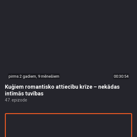
pirms 2 gadiem, 9 mēnešiem
00:30:54
Kuģiem romantisko attiecību krīze – nekādas
intīmās tuvības
47. epizode