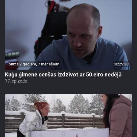
pirms 2 gadiem, 7 mēnešiem
00:29:30
Kuģu ģimene cenšas izdzīvot ar 50 eiro nedēļā
77. epizode