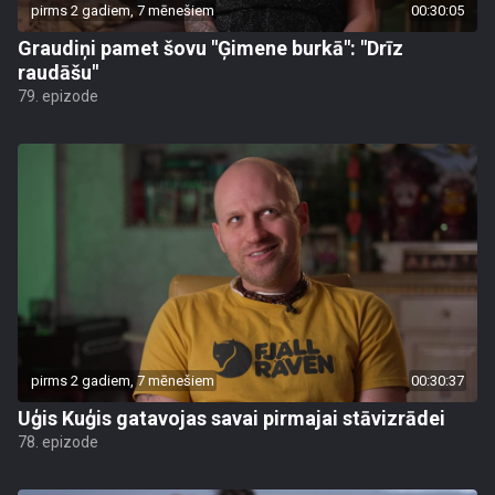
pirms 2 gadiem, 7 mēnešiem
00:30:05
Graudiņi pamet šovu "Ģimene burkā": "Drīz
raudāšu"
79. epizode
pirms 2 gadiem, 7 mēnešiem
00:30:37
Uģis Kuģis gatavojas savai pirmajai stāvizrādei
78. epizode