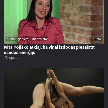
pirms 2 gadiem, 7 mēnešiem
00:30:51
Ivita Poļiško atklāj, kā viņai izdodas piesaistīt
naudas enerģiju
73. epizode