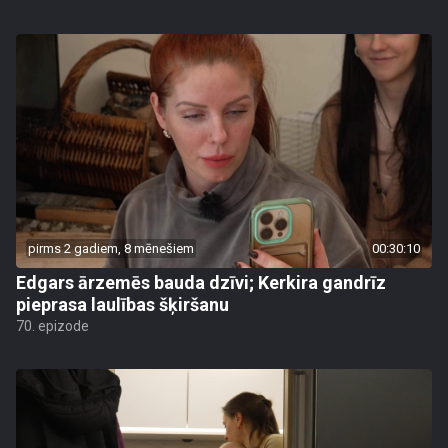
pirms 2 gadiem, 8 mēnešiem
00:30:10
Edgars ārzemēs bauda dzīvi; Kerkira gandrīz
pieprasa laulības šķiršanu
70. epizode