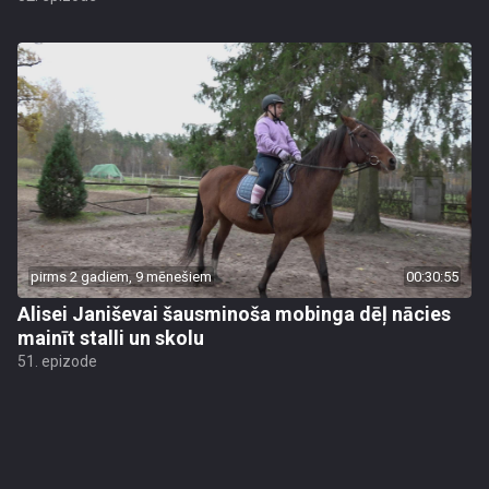
pirms 2 gadiem, 9 mēnešiem
00:30:55
Alisei Janiševai šausminoša mobinga dēļ nācies
mainīt stalli un skolu
51. epizode