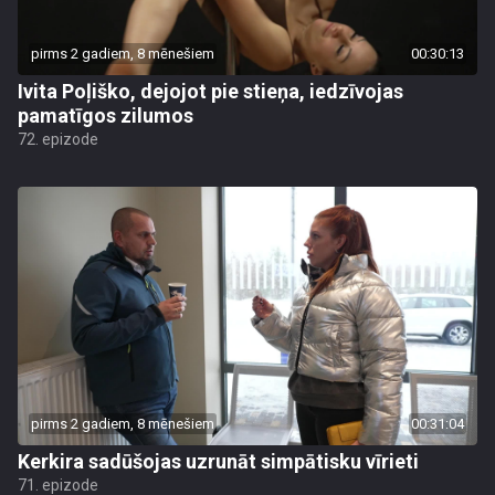
pirms 2 gadiem, 8 mēnešiem
00:30:13
Ivita Poļiško, dejojot pie stieņa, iedzīvojas
pamatīgos zilumos
72. epizode
pirms 2 gadiem, 8 mēnešiem
00:31:04
Kerkira sadūšojas uzrunāt simpātisku vīrieti
71. epizode