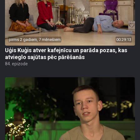
pirms 2 gadiem, 7 mēnešiem
00:29:13
Uģis Kuģis atver kafejnīcu un parāda pozas, kas
atvieglo sajūtas pēc pārēšanās
84. epizode