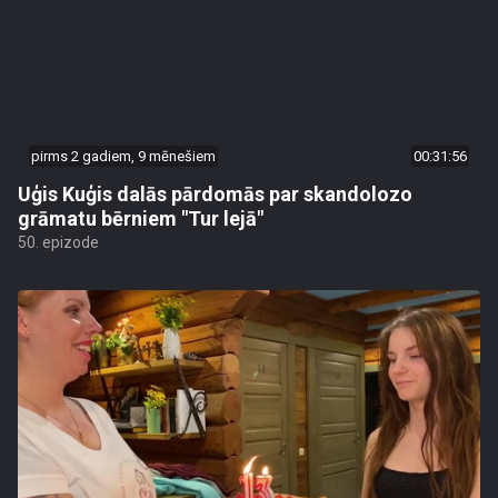
pirms 2 gadiem, 9 mēnešiem
00:31:56
Uģis Kuģis dalās pārdomās par skandolozo
grāmatu bērniem "Tur lejā"
50. epizode