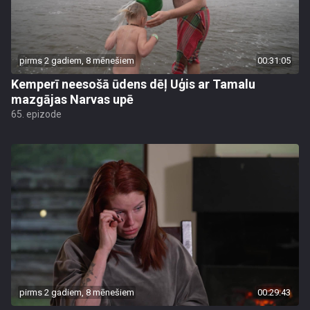
pirms 2 gadiem, 8 mēnešiem
00:31:05
Kemperī neesošā ūdens dēļ Uģis ar Tamalu
mazgājas Narvas upē
65. epizode
pirms 2 gadiem, 8 mēnešiem
00:29:43