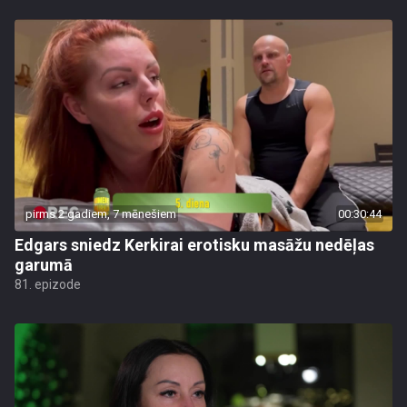
pirms 2 gadiem, 7 mēnešiem
00:30:44
Edgars sniedz Kerkirai erotisku masāžu nedēļas
garumā
81. epizode