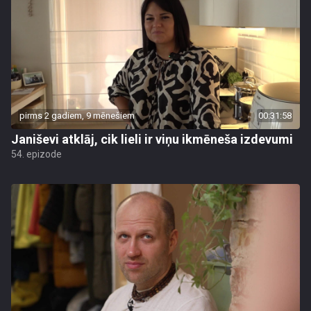
pirms 2 gadiem, 9 mēnešiem
00:31:58
Janiševi atklāj, cik lieli ir viņu ikmēneša izdevumi
54. epizode