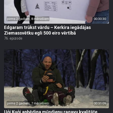
pirms 2 gadiem, 8 mēnešiem
00:30:30
Edgaram trūkst vārdu – Kerkira iegādājas
Ziemassvētku egli 500 eiro vērtībā
76. epizode
pirms 2 gadiem, 7 mēnešiem
00:31:09
Uģi Kuģi apbēdina mūsdienu ragavu kvalitāte