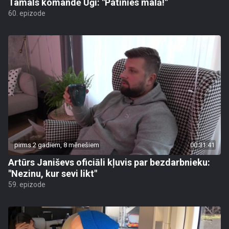
Tamals komandē Uģi: "Patinies malā!"
60. epizode
pirms 2 gadiem, 8 mēnešiem
00:31:41
Artūrs Janiševs oficiāli kļuvis par bezdarbnieku:
"Nezinu, kur sevi likt"
59. epizode