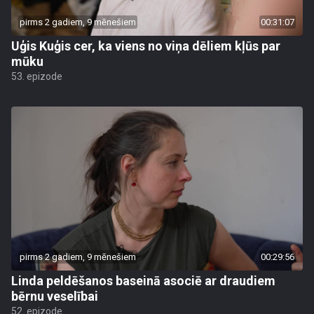
pirms 2 gadiem, 9 mēnešiem
00:31:07
Uģis Kuģis cer, ka viens no viņa dēliem kļūs par
mūku
53. epizode
pirms 2 gadiem, 9 mēnešiem
00:29:56
Linda peldēšanos baseinā asociē ar draudiem
bērnu veselībai
52. epizode