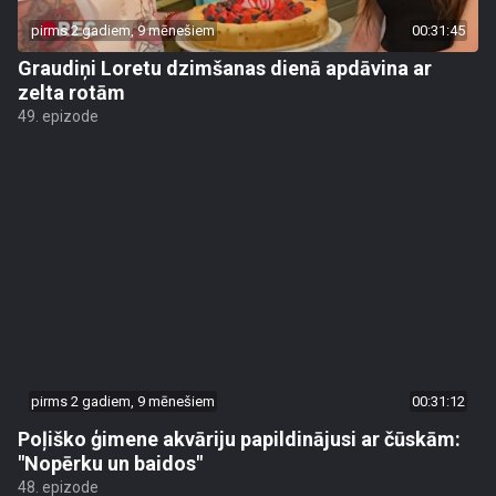
pirms 2 gadiem, 9 mēnešiem
00:31:45
Graudiņi Loretu dzimšanas dienā apdāvina ar
zelta rotām
49. epizode
pirms 2 gadiem, 9 mēnešiem
00:31:12
Poļiško ģimene akvāriju papildinājusi ar čūskām:
"Nopērku un baidos"
48. epizode