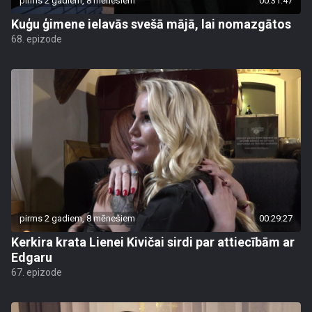
pirms 2 gadiem, 8 mēnešiem
00:31:47
Kuģu ģimene ielavās svešā mājā, lai nomazgātos
68. epizode
pirms 2 gadiem, 8 mēnešiem
00:29:27
Kerkira krata Lienei Kivičai sirdi par attiecībām ar
Edgaru
67. epizode