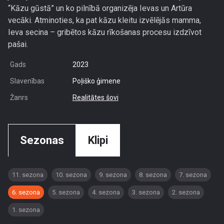
“Kāzu gūstā” un ko pilnībā organizēja Ievas un Artūra
vecāki. Atminoties, ka pat kāzu kleitu izvēlējās mamma,
Ieva secina – gribētos kāzu rīkošanas procesu izdzīvot
pašai.
Gads
2023
Slavenības
Poļiško ģimene
Žanrs
Realitātes šovi
Sezonas
Klipi
11. sezona
10. sezona
9. sezona
8. sezona
7. sezona
6. sezona
5. sezona
4. sezona
3. sezona
2. sezona
1. sezona