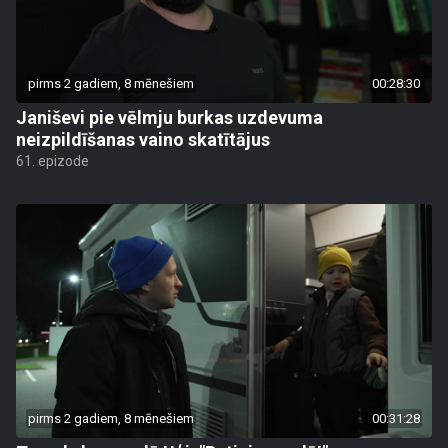
pirms 2 gadiem, 8 mēnešiem
00:28:30
Janiševi pie vēlmju burkas uzdevuma
neizpildīšanas vaino skatītājus
61. epizode
pirms 2 gadiem, 8 mēnešiem
00:31:28