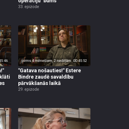
operāciju "bums"
33. epizode
45:46
pirms 4 mēnešiem, 2 nedēļām
00:45:52
!"
"Gatava nošauties!" Estere
lāti
Bindre zaudē savaldību
es
pārvākšanās laikā
29. epizode