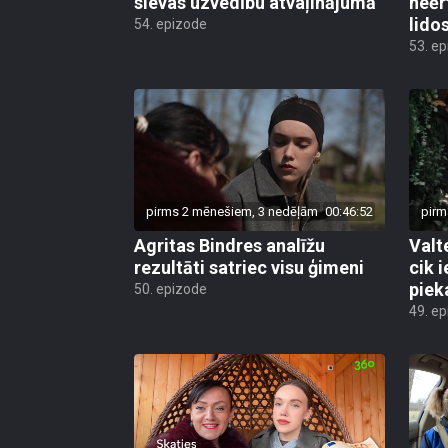
sievas uzvedību atvaļinājumā
neērt
lido
54. epizode
53. e
pirms 2 mēnešiem, 3 nedēļām
00:46:52
pirm
Agritas Bindres analīžu
Valt
rezultāti satriec visu ģimeni
cik i
piek
50. epizode
49. e