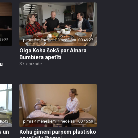
01:22
pirms 3 mēnešiem, 3 nedēļām
00:46:27
Olga Koha šokā par Ainara
Bumbiera apetīti
bu
37. epizode
46:43
pirms 4 mēnešiem, 1 nedēļas
00:45:59
u un
Kohu ģimeni pārņem plastisko