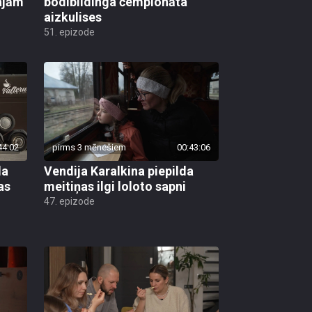
tajām
bodibildinga čempionāta
aizkulises
51. epizode
44:02
pirms 3 mēnešiem
00:43:06
la
Vendija Karalkina piepilda
as
meitiņas ilgi loloto sapni
47. epizode