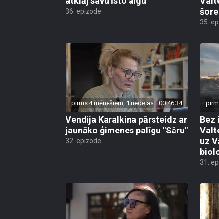
atklāj savu īsto algu
Valt
šore
36. epizode
35. e
pirms 4 mēnešiem, 1 nedēļas
00:46:34
pirm
Vendija Karalkina pārsteidz ar
Bez 
jaunāko ģimenes palīgu "Sāru"
Valt
uz V
32. epizode
biol
31. e