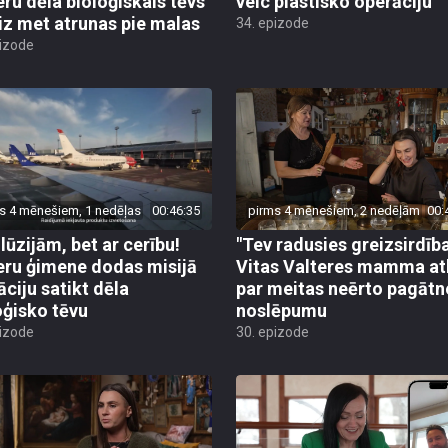
eru dēla bioloģiskais tēvs
veic plastisko operāciju
iz met atrunas pie malas
34. epizode
pizode
s 4 mēnešiem, 1 nedēļas
00:46:35
pirms 4 mēnešiem, 2 nedēļām
00:
ilūzijām, bet ar cerību!
"Tev radusies greizsirdība
eru ģimene dodas misijā
Vitas Valteres mamma atk
āciju satikt dēla
par meitas neērto pagātn
oģisko tēvu
noslēpumu
pizode
30. epizode