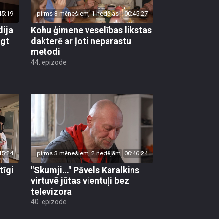
45:19
pirms 3 mēnešiem, 1 nedēļas
00:45:27
dija
Kohu ģimene veselības likstas
ēgt
dakterē ar ļoti neparastu
metodi
44. epizode
45:24
pirms 3 mēnešiem, 2 nedēļām
00:46:24
tīgi
"Skumji..." Pāvels Karalkins
virtuvē jūtas vientuļi bez
televizora
40. epizode