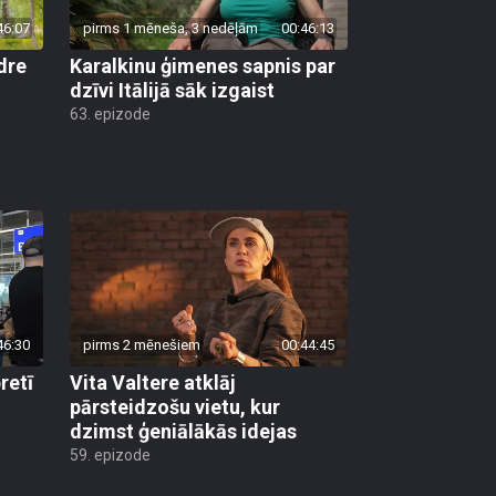
46:07
pirms 1 mēneša, 3 nedēļām
00:46:13
dre
Karalkinu ģimenes sapnis par
dzīvi Itālijā sāk izgaist
63. epizode
46:30
pirms 2 mēnešiem
00:44:45
retī
Vita Valtere atklāj
pārsteidzošu vietu, kur
dzimst ģeniālākās idejas
59. epizode