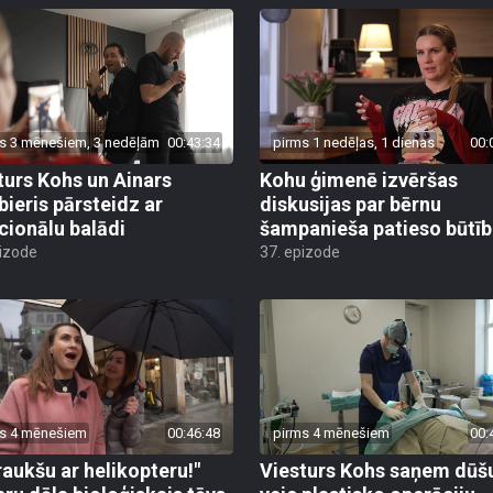
s 3 mēnešiem, 3 nedēļām
00:43:34
pirms 1 nedēļas, 1 dienas
00:
turs Kohs un Ainars
Kohu ģimenē izvēršas
ieris pārsteidz ar
diskusijas par bērnu
ionālu balādi
šampanieša patieso būtī
pizode
37. epizode
s 4 mēnešiem
00:46:48
pirms 4 mēnešiem
00:
raukšu ar helikopteru!"
Viesturs Kohs saņem dūš