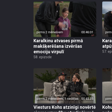
pirms 2 mēnešiem
00:46:01
pirm
Karalkinu atvases pirmā
Kara
makšķerēšana izvēršas
atpū
emociju virpulī
57. e
58. epizode
pirms 2 mēnešiem, 1 nedēļas
00:45:35
pirm
Viesturs Kohs atzinīgi novērtē
Kohu