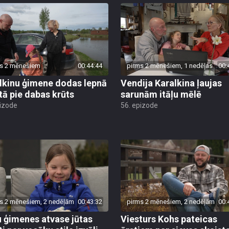
s 2 mēnešiem
00:44:44
pirms 2 mēnešiem, 1 nedēļas
00:
lkinu ģimene dodas lepnā
Vendija Karalkina ļaujas
tā pie dabas krūts
sarunām itāļu mēlē
pizode
56. epizode
s 2 mēnešiem, 2 nedēļām
00:43:32
pirms 2 mēnešiem, 2 nedēļām
00:
 ģimenes atvase jūtas
Viesturs Kohs pateicas