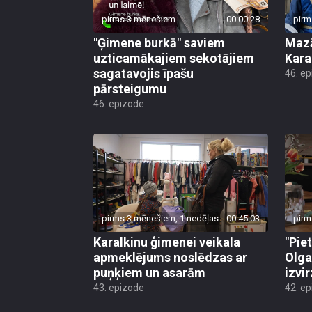
pirms 3 mēnešiem
00:00:28
pirm
"Ģimene burkā" saviem
Mazā
uzticamākajiem sekotājiem
Kara
sagatavojis īpašu
46. e
pārsteigumu
46. epizode
pirms 3 mēnešiem, 1 nedēļas
00:45:03
pirm
Karalkinu ģimenei veikala
"Piet
apmeklējums noslēdzas ar
Olga
puņķiem un asarām
izvi
43. epizode
42. e