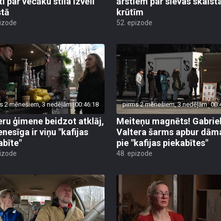
i par vecāku stila izvēli
ārstiem par sievas skais
stā
krūtīm
pizode
52. epizode
s 2 mēnešiem, 3 nedēļām
00:46:18
pirms 2 mēnešiem, 3 nedēļām
00:
eru ģimene beidzot atklāj,
Meiteņu magnēts! Gabrie
enesīga ir viņu "kafijas
Valtera šarms apbur dām
abīte"
pie "kafijas piekabītes"
pizode
48. epizode