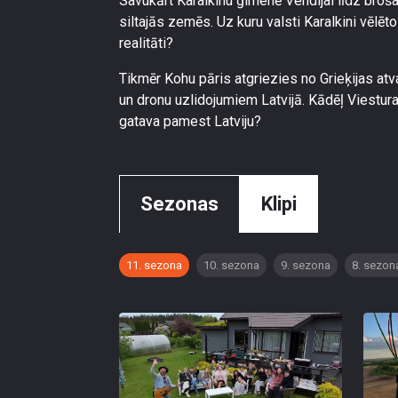
Savukārt Karalkinu ģimenē Vendijai līdz brošai
siltajās zemēs. Uz kuru valsti Karalkini vēlēt
realitāti?
Tikmēr Kohu pāris atgriezies no Grieķijas at
un dronu uzlidojumiem Latvijā. Kādēļ Viesturam
gatava pamest Latviju?
Sezonas
Klipi
11. sezona
10. sezona
9. sezona
8. sezon