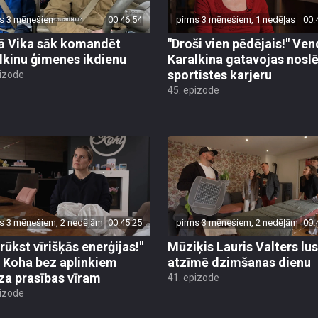
s 3 mēnešiem
00:46:54
pirms 3 mēnešiem, 1 nedēļas
00:
 Vika sāk komandēt
"Droši vien pēdējais!" Ven
lkinu ģimenes ikdienu
Karalkina gatavojas nosl
sportistes karjeru
pizode
45. epizode
s 3 mēnešiem, 2 nedēļām
00:45:25
pirms 3 mēnešiem, 2 nedēļām
00:
rūkst vīrišķās enerģijas!"
Mūziķis Lauris Valters lus
 Koha bez aplinkiem
atzīmē dzimšanas dienu
rza prasības vīram
41. epizode
pizode