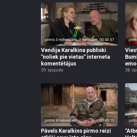
pirms 3 mēnešiem, 3 nedēļām
00:43:57
pirm
Vendija Karalkina publiski
Vies
"noliek pie vietas" interneta
Bumb
komentētājus
emoc
39. epizode
38. e
pirms 4 mēnešiem
00:45:15
pirm
Pāvels Karalkins pirmo reizi
"Atb