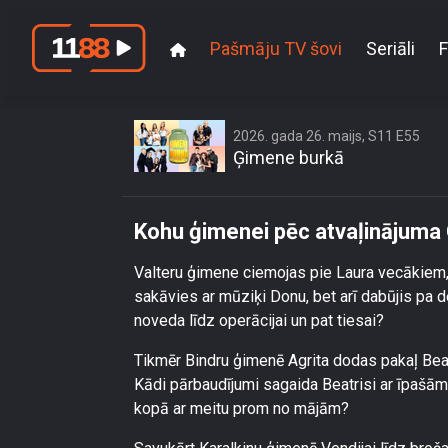
Pašmāju TV šovi
Seriāli
F
Kohu
2026. gada 26. maijs, S11 E55
Ģimene burkā
Kohu ģimenei pēc atvaļinājuma 
Valteru ģimene ciemojas pie Laura vecākiem, k
sakāvies ar mūziķi Donu, bet arī dabūjis pa de
noveda līdz operācijai un pat tiesai?
Tikmēr Bindru ģimenē Agrita dodas pakaļ Beatris
Kādi pārbaudījumi sagaida Beatrisi ar īpašām 
kopā ar meitu prom no mājām?