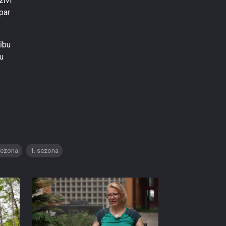
zīvi
par
ību
tu
sezona
1. sezona