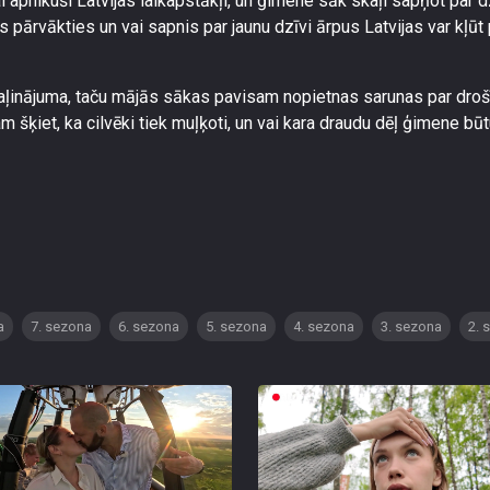
 apnikuši Latvijas laikapstākļi, un ģimene sāk skaļi sapņot par d
os pārvākties un vai sapnis par jaunu dzīvi ārpus Latvijas var kļūt 
vaļinājuma, taču mājās sākas pavisam nopietnas sarunas par droš
 šķiet, ka cilvēki tiek muļķoti, un vai kara draudu dēļ ģimene bū
a
7. sezona
6. sezona
5. sezona
4. sezona
3. sezona
2. 