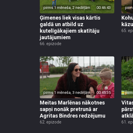
pirms 1 mēneša, 2 nedēļām
00:46:43
pirm
Ģimenes liek visas kārtis
Kohu
galdā un atbild uz
kāzu
kutelīgākajiem skatītāju
65. e
jautājumiem
66. epizode
pirms 1 mēneša, 3 nedēļām
00:45:35
pirm
Meitas Marlēnas nākotnes
Vita
sapņi nonāk pretrunā ar
pārs
Agritas Bindres redzējumu
atkl
62. epizode
61. e