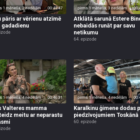
s 1 mēneša, 2 nedēļām
00:45:47
pirms 1 mēneša, 3 nedēļām
00:
 pāris ar vērienu atzīmē
Atklātā sarunā Estere Bin
 gadadienu
nebaidās runāt par savu
netikumu
pizode
64. epizode
s 1 mēneša, 4 nedēļām
00:46:31
pirms 1 mēneša, 4 nedēļām
00:
s Valteres mamma
Karalkinu ģimene dodas p
teidz meitu ar neparastu
piedzīvojumiem Toskānā
āsmi
60. epizode
pizode