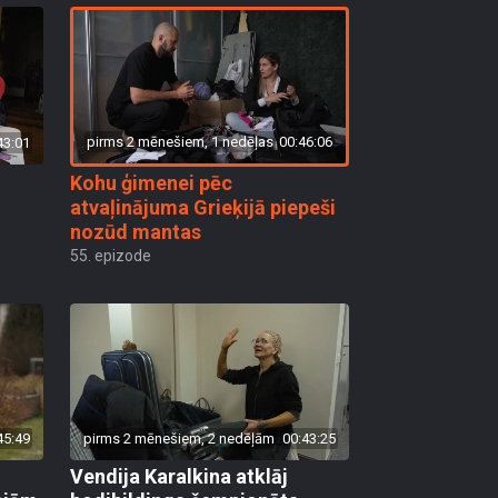
pirms 2 mēnešiem, 1 nedēļas
00:46:06
43:01
Kohu ģimenei pēc
atvaļinājuma Grieķijā piepeši
nozūd mantas
55. epizode
45:49
pirms 2 mēnešiem, 2 nedēļām
00:43:25
Vendija Karalkina atklāj