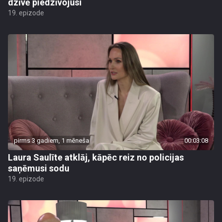
dzīvē piedzīvojusi
19. epizode
pirms 3 gadiem, 1 mēneša
00:03:08
Laura Saulīte atklāj, kāpēc reiz no policijas
saņēmusi sodu
19. epizode