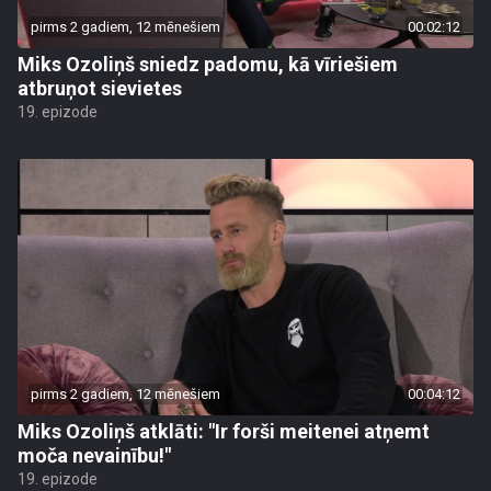
pirms 2 gadiem, 12 mēnešiem
00:02:12
Miks Ozoliņš sniedz padomu, kā vīriešiem
atbruņot sievietes
19. epizode
pirms 2 gadiem, 12 mēnešiem
00:04:12
Miks Ozoliņš atklāti: "Ir forši meitenei atņemt
moča nevainību!"
19. epizode