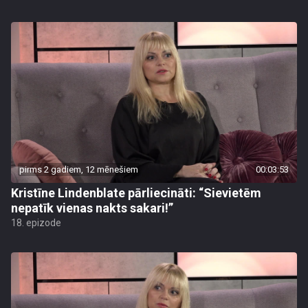
pirms 2 gadiem, 12 mēnešiem
00:03:53
Kristīne Lindenblate pārliecināti: “Sievietēm
nepatīk vienas nakts sakari!”
18. epizode