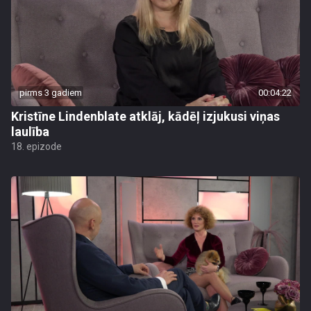
pirms 3 gadiem
00:04:22
Kristīne Lindenblate atklāj, kādēļ izjukusi viņas
laulība
18. epizode