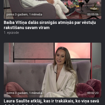
pirms 3 gadiem, 1 mēneša
00:05:06
Baiba Vītiņa dalās sirsnīgās atmiņās par vēstuļu
rakstīšanu savam vīram
1. epizode
pirms 3 gadiem, 1 mēneša
00:02:20
Laura Saulīte atklāj, kas ir trakākais, ko viņa savā