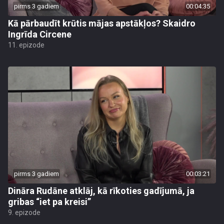
pirms 3 gadiem
00:04:35
Kā pārbaudīt krūtis mājas apstākļos? Skaidro
Ingrīda Circene
11. epizode
pirms 3 gadiem
00:03:21
Dināra Rudāne atklāj, kā rīkoties gadījumā, ja
gribas “iet pa kreisi”
9. epizode