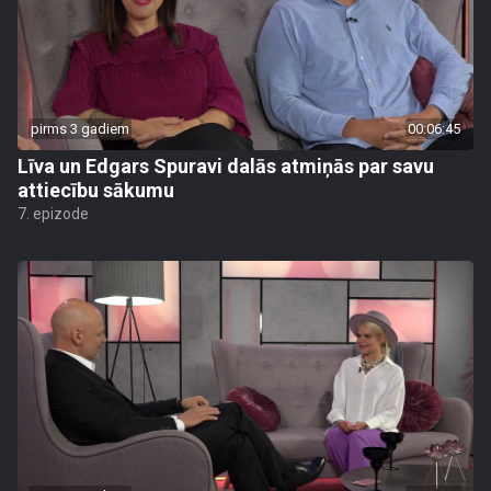
pirms 3 gadiem
00:06:45
Līva un Edgars Spuravi dalās atmiņās par savu
attiecību sākumu
7. epizode