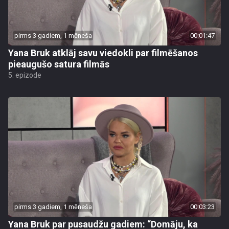
pirms 3 gadiem, 1 mēneša
00:01:47
Yana Bruk atklāj savu viedokli par filmēšanos
pieaugušo satura filmās
5. epizode
pirms 3 gadiem, 1 mēneša
00:03:23
Yana Bruk par pusaudžu gadiem: “Domāju, ka