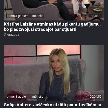
pirms 3 gadiem, 1 mēneša
00:03:30
Kristīne Laizāne atminas kādu pikantu gadījumu,
ko piedzīvojusi strādājot par stjuarti
3. epizode
pirms 3 gadiem, 1 mēneša
00:04:55
Sofija Valtere-Juščenko atklāti par attiecībām ar