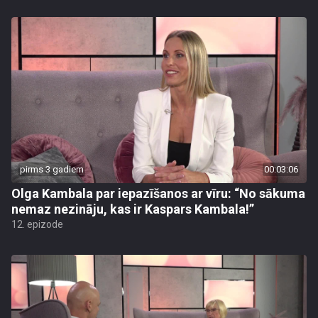
pirms 3 gadiem
00:03:06
Olga Kambala par iepazīšanos ar vīru: “No sākuma
nemaz nezināju, kas ir Kaspars Kambala!”
12. epizode