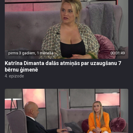
pirms 3 gadiem, 1 mēneša
00:01:49
Katrīna Dimanta dalās atmiņās par uzaugšanu 7
bērnu ģimenē
4. epizode