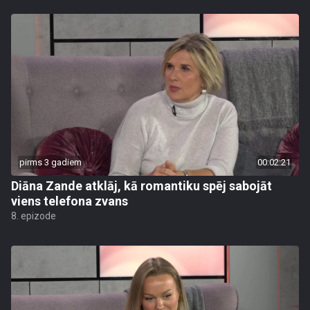
pirms 3 gadiem
00:02:21
Diāna Zande atklāj, kā romantiku spēj sabojāt
viens telefona zvans
8. epizode