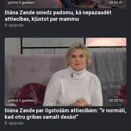
pirms 3 gadiem
00:03:41
Diāna Zande sniedz padomu, kā nepazaudēt
attiecības, kļūstot par mammu
8. epizode
pirms 3 gadiem
00:05:13
Diāna Zande par ilgstošām attiecībām: “Ir normāli,
kad otru gribas samalt desās!”
8. epizode