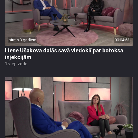
pirms 3 gadiem
00:04:53
Liene Ušakova dalās savā viedoklī par botoksa
injekcijām
15. epizode