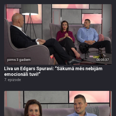
pirms 3 gadiem
00:05:37
Līva un Edgars Spuravi: “Sākumā mēs nebijām
emocionāli tuvi!”
7. epizode