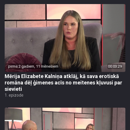
pirms 2 gadiem, 11 mēnešiem
00:03:29
Mērija Elizabete Kalniņa atklāj, kā sava erotiskā
romāna dēļ ģimenes acīs no meitenes kļuvusi par
sievieti
1. epizode