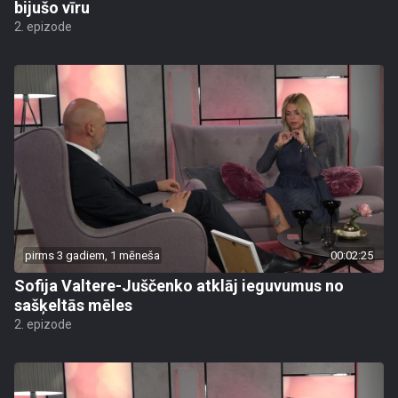
bijušo vīru
2. epizode
pirms 3 gadiem, 1 mēneša
00:02:25
Sofija Valtere-Juščenko atklāj ieguvumus no
sašķeltās mēles
2. epizode