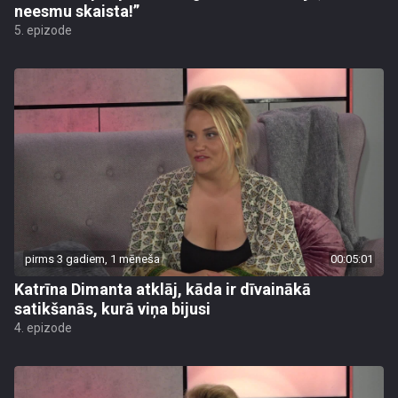
neesmu skaista!”
5. epizode
pirms 3 gadiem, 1 mēneša
00:05:01
Katrīna Dimanta atklāj, kāda ir dīvainākā
satikšanās, kurā viņa bijusi
4. epizode