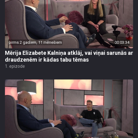
pirms 2 gadiem, 11 mēnešiem
00:03:34
Mērija Elizabete Kalniņa atklāj, vai viņai sarunās ar
draudzenēm ir kādas tabu tēmas
1. epizode