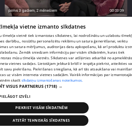
pirms 3 gadiem, 2 mēnešiem
00:03:09
Dziedātāja Diona Liepiņa: "Mēdzu ātri iemīlēties!"
 tīmekļa vietne izmanto sīkdatnes
18. epizode
 tīmekļa vietnē tiek izmantotas sīkdatnes, lai nodrošinātu un uzlabotu tīmek
nes darbību., nosūtītu personalizētu reklāmu un satura ģenerēšanai, veiktu
āmas un satura mērījumus, auditorijas datu apkopošanu, kā arī produktu izst
zlabošanu. Zemāk sniedzam informāciju par visām sīkdatnēm, kuras tiek
ntotas mūsu tīmekļa vietnēs. Sīkdatnes var atšķirties atkarībā no apmeklētā
rneta vietnes sadaļas. Lietotājam jebkurā brīdī ir iespēja piekrist, atteikties va
īt savu piekrišanu. Piekrišanas sniegšana, kā arī tās atsaukšana vai mainīša
ecas uz visām interneta vietnes sadaļām. Vairāk informācijas par izmantotaj
atnēm skatīt
sīkdatņu izmantošanas noteikumos.
ĪT VISUS PARTNERUS
(1718) →
PIELĀGOT IZVĒLI
pirms 3 gadiem, 2 mēnešiem
00:03:51
PIEKRIST VISĀM SĪKDATNĒM
Katrīna Gupalo dalās pārdomās par brīžiem, kad
viņa sajūtas seksīga
ATSTĀT TEHNISKĀS SĪKDATNES
17. epizode