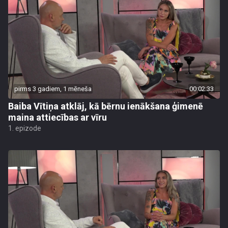
pirms 3 gadiem, 1 mēneša
00:02:33
Baiba Vītiņa atklāj, kā bērnu ienākšana ģimenē
maina attiecības ar vīru
1. epizode