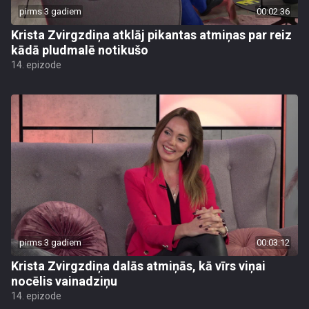
pirms 3 gadiem
00:02:36
Krista Zvirgzdiņa atklāj pikantas atmiņas par reiz
kādā pludmalē notikušo
14. epizode
pirms 3 gadiem
00:03:12
Krista Zvirgzdiņa dalās atmiņās, kā vīrs viņai
nocēlis vainadziņu
14. epizode