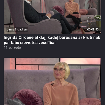
pirms 3 gadiem
00:03:50
Ingrīda Circene atklāj, kādēļ barošana ar krūti nāk
par labu sievietes veselībai
11. epizode