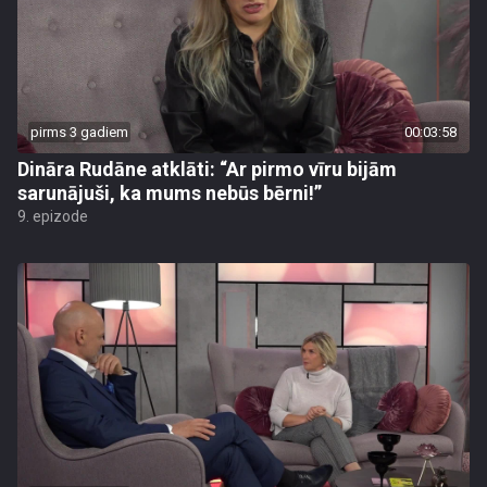
pirms 3 gadiem
00:03:58
Dināra Rudāne atklāti: “Ar pirmo vīru bijām
sarunājuši, ka mums nebūs bērni!”
9. epizode