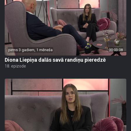
pirms 3 gadiem, 1 mēneša
00:03:08
Diona Liepiņa dalās savā randiņu pieredzē
18. epizode