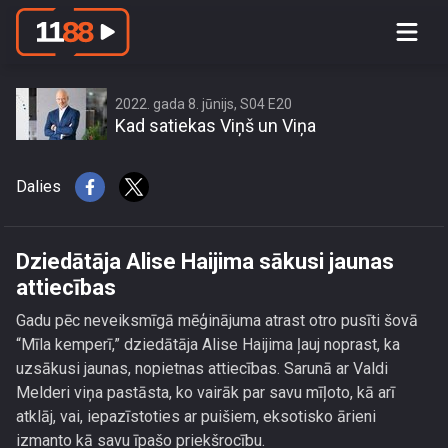
Dziedātāja Alise Haijima sākusi jaunas
attiecības
2022. gada 8. jūnijs, S04 E20
Kad satiekas Viņš un Viņa
Dalies
Dziedātāja Alise Haijima sākusi jaunas
attiecības
Gadu pēc neveiksmīgā mēģinājuma atrast otro pusīti šovā
“Mīla kemperī,” dziedātāja Alise Haijima ļauj noprast, ka
uzsākusi jaunas, nopietnas attiecības. Sarunā ar Valdi
Melderi viņa pastāsta, ko vairāk par savu mīļoto, kā arī
atklāj, vai, iepazīstoties ar puišiem, eksotisko ārieni
izmanto kā savu īpašo priekšrocību.