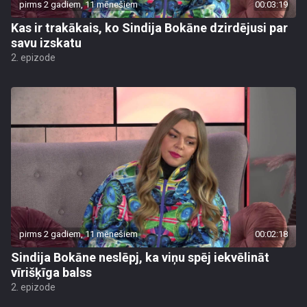
pirms 2 gadiem, 11 mēnešiem
00:03:19
Kas ir trakākais, ko Sindija Bokāne dzirdējusi par
savu izskatu
2. epizode
pirms 2 gadiem, 11 mēnešiem
00:02:18
Sindija Bokāne neslēpj, ka viņu spēj iekvēlināt
vīrišķīga balss
2. epizode