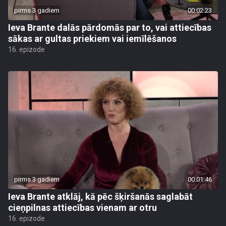
pirms 3 gadiem
00:02:23
Ieva Brante dalās pārdomās par to, vai attiecības
sākas ar gultas priekiem vai iemīlēšanos
16. epizode
pirms 3 gadiem
00:01:46
Ieva Brante atklāj, kā pēc šķiršanās saglabāt
cieņpilnas attiecības vienam ar otru
16. epizode