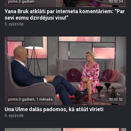
pirms 3 gadiem
00:03:34
Yana Bruk atklāti par interneta komentāriem: “Par
sevi esmu dzirdējusi visu!”
5. epizode
pirms 3 gadiem, 1 mēneša
00:02:52
Una Ulme dalās padomos, kā atšūt vīrieti
6. epizode