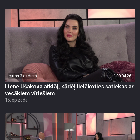
pirms 3 gadiem
00:04:26
Liene Ušakova atklāj, kādēļ lielākoties satiekas ar
vecākiem vīriešiem
15. epizode