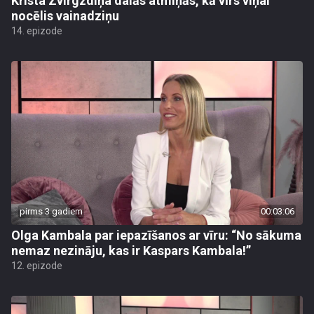
Krista Zvirgzdiņa dalās atmiņās, kā vīrs viņai
nocēlis vainadziņu
14. epizode
pirms 3 gadiem
00:03:06
Olga Kambala par iepazīšanos ar vīru: “No sākuma
nemaz nezināju, kas ir Kaspars Kambala!”
12. epizode