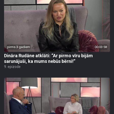
pirms 3 gadiem
00:03:58
Dināra Rudāne atklāti: “Ar pirmo vīru bijām
sarunājuši, ka mums nebūs bērni!”
9. epizode