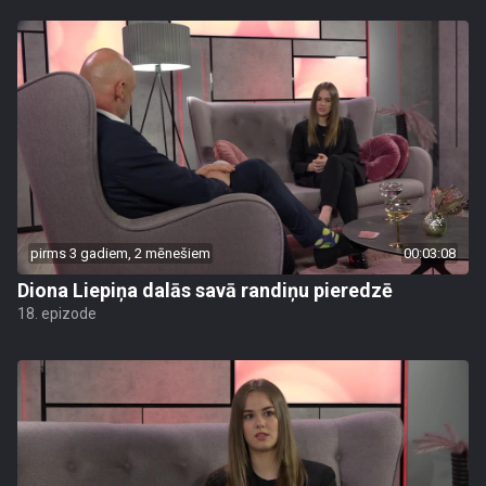
pirms 3 gadiem, 2 mēnešiem
00:03:08
Diona Liepiņa dalās savā randiņu pieredzē
18. epizode