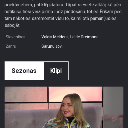
priekšmetiem, pat klēpjdatoru. Tāpat sieviete atklāj, kā pēc
notikušā tieši viņa pirmā lūdz piedošanu, toties Ērikam pēc
tam nākoties saremontēt visu to, ka mīļotā pamanījusies
sabojāt.
Slavenības
Valdis Melderis, Lelde Dreimane
Žanrs
Sarunu šovi
Sezonas
Klipi