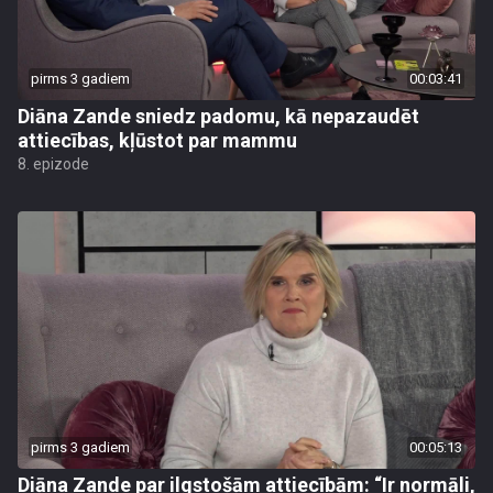
pirms 3 gadiem
00:03:41
Diāna Zande sniedz padomu, kā nepazaudēt
attiecības, kļūstot par mammu
8. epizode
pirms 3 gadiem
00:05:13
Diāna Zande par ilgstošām attiecībām: “Ir normāli,