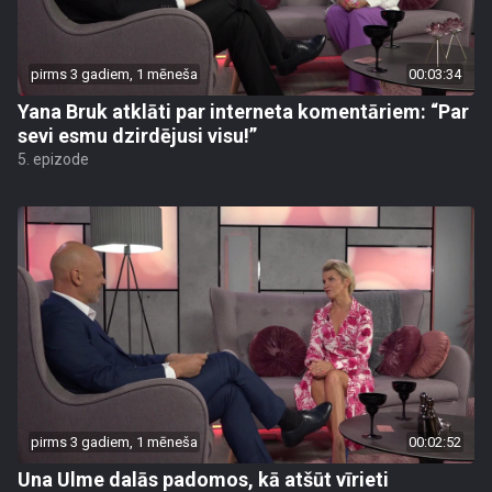
pirms 3 gadiem, 1 mēneša
00:03:34
Yana Bruk atklāti par interneta komentāriem: “Par
sevi esmu dzirdējusi visu!”
5. epizode
pirms 3 gadiem, 1 mēneša
00:02:52
Una Ulme dalās padomos, kā atšūt vīrieti