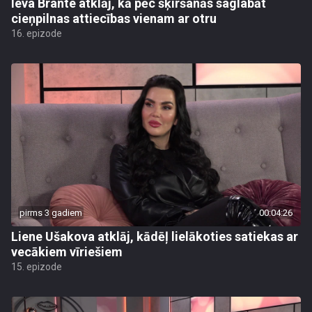
Ieva Brante atklāj, kā pēc šķiršanās saglabāt
cieņpilnas attiecības vienam ar otru
16. epizode
pirms 3 gadiem
00:04:26
Liene Ušakova atklāj, kādēļ lielākoties satiekas ar
vecākiem vīriešiem
15. epizode