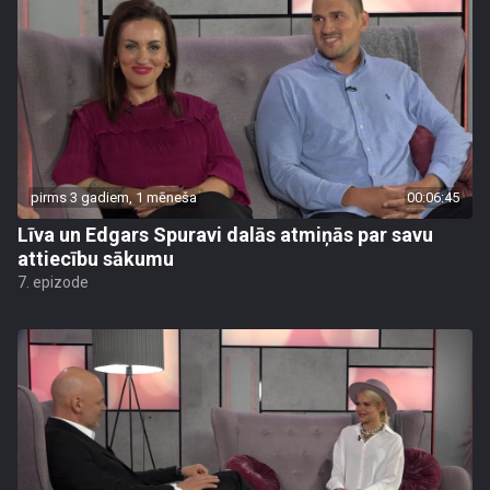
pirms 3 gadiem, 1 mēneša
00:06:45
Līva un Edgars Spuravi dalās atmiņās par savu
attiecību sākumu
7. epizode