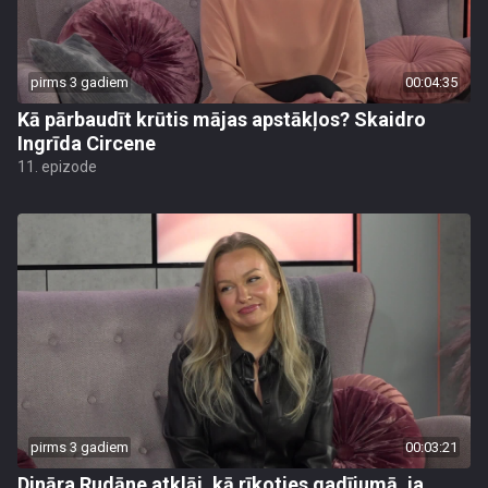
pirms 3 gadiem
00:04:35
Kā pārbaudīt krūtis mājas apstākļos? Skaidro
Ingrīda Circene
11. epizode
pirms 3 gadiem
00:03:21
Dināra Rudāne atklāj, kā rīkoties gadījumā, ja