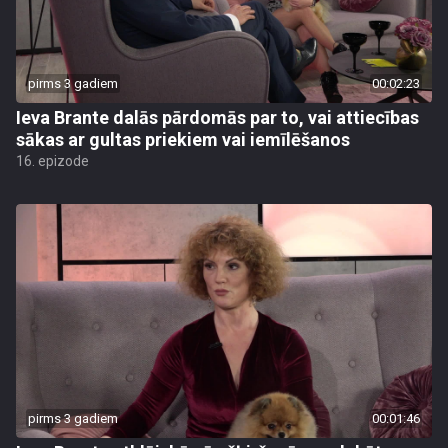
pirms 3 gadiem
00:02:23
Ieva Brante dalās pārdomās par to, vai attiecības
sākas ar gultas priekiem vai iemīlēšanos
16. epizode
pirms 3 gadiem
00:01:46