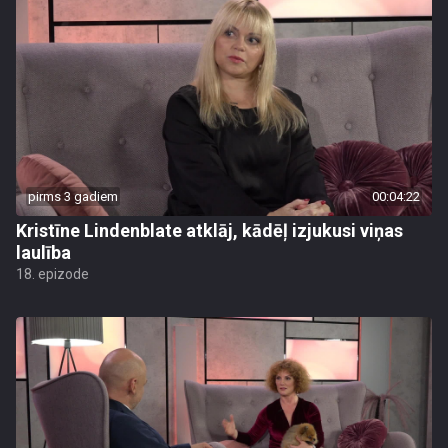
pirms 3 gadiem
00:04:22
Kristīne Lindenblate atklāj, kādēļ izjukusi viņas
laulība
18. epizode