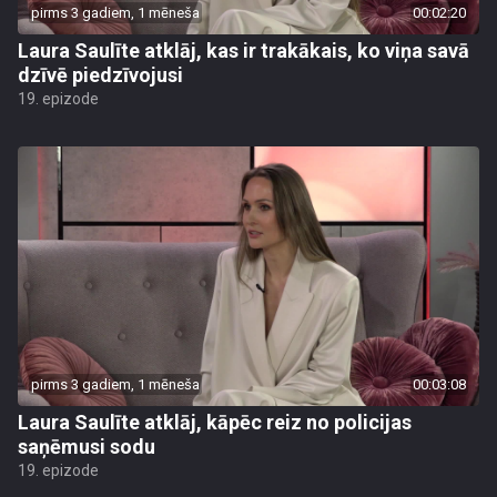
pirms 3 gadiem, 1 mēneša
00:02:20
Laura Saulīte atklāj, kas ir trakākais, ko viņa savā
dzīvē piedzīvojusi
19. epizode
pirms 3 gadiem, 1 mēneša
00:03:08
Laura Saulīte atklāj, kāpēc reiz no policijas
saņēmusi sodu
19. epizode