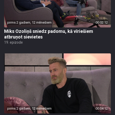
pirms 2 gadiem, 12 mēnešiem
00:02:12
Miks Ozoliņš sniedz padomu, kā vīriešiem
atbruņot sievietes
19. epizode
pirms 2 gadiem, 12 mēnešiem
00:04:12