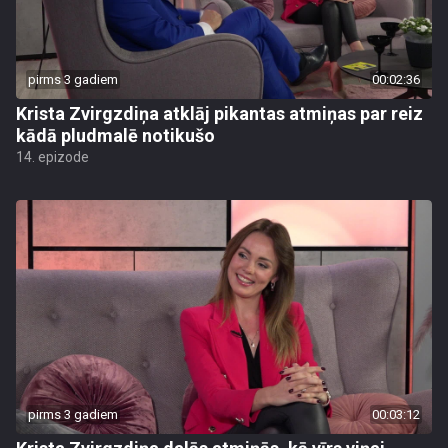
pirms 3 gadiem
00:02:36
Krista Zvirgzdiņa atklāj pikantas atmiņas par reiz
kādā pludmalē notikušo
14. epizode
pirms 3 gadiem
00:03:12