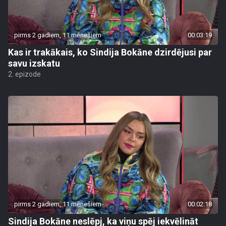
pirms 2 gadiem, 11 mēnešiem
00:03:19
Kas ir trakākais, ko Sindija Bokāne dzirdējusi par
savu izskatu
2. epizode
pirms 2 gadiem, 11 mēnešiem
00:02:18
Sindija Bokāne neslēpj, ka viņu spēj iekvēlināt