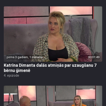
pirms 3 gadiem, 1 mēneša
00:01:49
Katrīna Dimanta dalās atmiņās par uzaugšanu 7
bērnu ģimenē
4. epizode