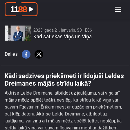
Kādi sadzīves priekšmeti ir lidojuši
Leldes Dreimanes mājās strīdu laikā?
2023. gada 21. janvāris, S01 E06
Kad satiekas Viņš un Viņa
Dalies
Kādi sadzīves priekšmeti ir lidojuši Leldes
Dreimanes mājās strīdu laikā?
Aktrise Lelde Dreimane, atbildot uz jautājumu, vai viņa arī
mājas mēdz spēlēt teātri, neslēpj, ka strīdu laikā viņa var
savam līgavainim Ērikam mest ar dažādiem priekšmetiem,
pat klēpjdatoru. Aktrise Lelde Dreimane, atbildot uz
jautājumu, vai viņa arī mājas mēdz spēlēt teātri, neslēpj, ka
strīdu laikā viņa var savam līgavainim mest ar dažādiem