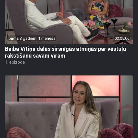
pirms 3 gadiem, 1 mēneša
00:05:06
Baiba Vītiņa dalās sirsnīgās atmiņās par vēstuļu
rakstīšanu savam vīram
1. epizode