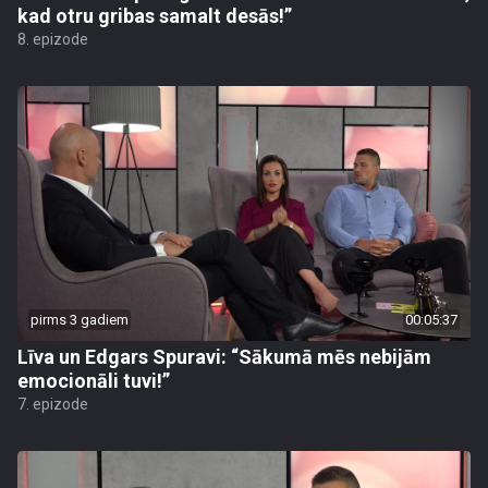
kad otru gribas samalt desās!”
8. epizode
pirms 3 gadiem
00:05:37
Līva un Edgars Spuravi: “Sākumā mēs nebijām
emocionāli tuvi!”
7. epizode