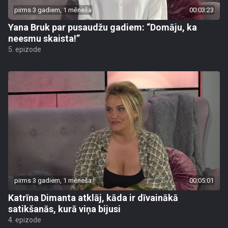
pirms 3 gadiem, 1 mēneša
00:03:23
Yana Bruk par pusaudžu gadiem: “Domāju, ka
neesmu skaista!”
5. epizode
pirms 3 gadiem, 1 mēneša
00:05:01
Katrīna Dimanta atklāj, kāda ir dīvainākā
satikšanās, kurā viņa bijusi
4. epizode