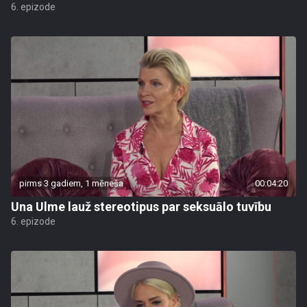
6. epizode
pirms 3 gadiem, 1 mēneša
00:04:20
Una Ulme lauž stereotipus par seksuālo tuvību
6. epizode