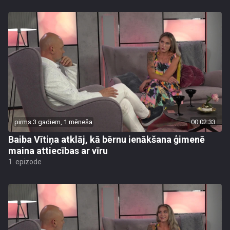
pirms 3 gadiem, 1 mēneša
00:02:33
Baiba Vītiņa atklāj, kā bērnu ienākšana ģimenē
maina attiecības ar vīru
1. epizode