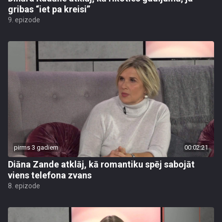
gribas “iet pa kreisi”
9. epizode
pirms 3 gadiem
00:02:21
Diāna Zande atklāj, kā romantiku spēj sabojāt
viens telefona zvans
8. epizode