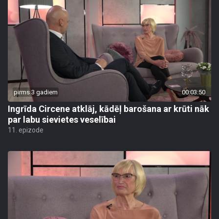
pirms 3 gadiem
00:03:50
Ingrīda Circene atklāj, kādēļ barošana ar krūti nāk
par labu sievietes veselībai
11. epizode