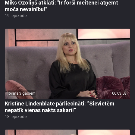
Miks Ozoliņš atklāti: "Ir forši meitenei atņemt
moča nevainību!"
19. epizode
pirms 3 gadiem
00:03:53
Kristīne Lindenblate pārliecināti: “Sievietēm
nepatīk vienas nakts sakari!”
18. epizode