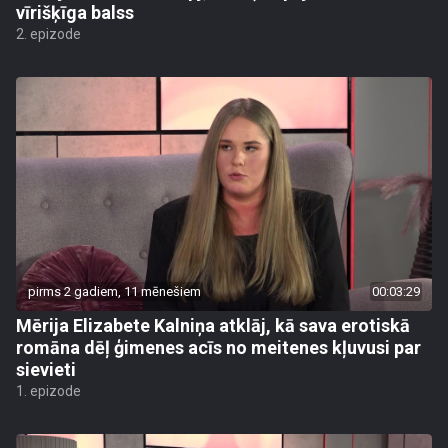
vīrišķīga balss
2. epizode
pirms 2 gadiem, 11 mēnešiem
00:03:29
Mērija Elizabete Kalniņa atklāj, kā sava erotiskā
romāna dēļ ģimenes acīs no meitenes kļuvusi par
sievieti
1. epizode