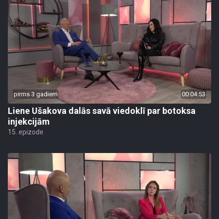
pirms 3 gadiem
00:04:53
Liene Ušakova dalās savā viedoklī par botoksa
injekcijām
15. epizode