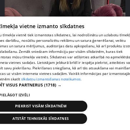
 tīmekļa vietne izmanto sīkdatnes
pirms 3 gadiem, 2 mēnešiem
00:03:09
 tīmekļa vietnē tiek izmantotas sīkdatnes, lai nodrošinātu un uzlabotu tīmek
Dziedātāja Diona Liepiņa: "Mēdzu ātri iemīlēties!"
nes darbību., nosūtītu personalizētu reklāmu un satura ģenerēšanai, veiktu
18. epizode
āmas un satura mērījumus, auditorijas datu apkopošanu, kā arī produktu izst
zlabošanu. Zemāk sniedzam informāciju par visām sīkdatnēm, kuras tiek
ntotas mūsu tīmekļa vietnēs. Sīkdatnes var atšķirties atkarībā no apmeklētā
rneta vietnes sadaļas. Lietotājam jebkurā brīdī ir iespēja piekrist, atteikties va
īt savu piekrišanu. Piekrišanas sniegšana, kā arī tās atsaukšana vai mainīša
ecas uz visām interneta vietnes sadaļām. Vairāk informācijas par izmantotaj
atnēm skatīt
sīkdatņu izmantošanas noteikumos.
ĪT VISUS PARTNERUS
(1718) →
PIELĀGOT IZVĒLI
PIEKRIST VISĀM SĪKDATNĒM
ATSTĀT TEHNISKĀS SĪKDATNES
pirms 3 gadiem, 2 mēnešiem
00:03:51
Katrīna Gupalo dalās pārdomās par brīžiem, kad