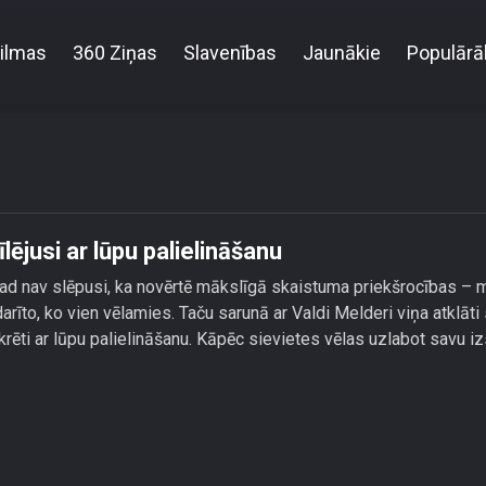
ilmas
360 Ziņas
Slavenības
Jaunākie
Populārā
īna Račko atzīstas, ka pārspīlējusi ar lūpu palielinā
lējusi ar lūpu palielināšanu
kad nav slēpusi, ka novērtē mākslīgā skaistuma priekšrocības –
rīto, ko vien vēlamies. Taču sarunā ar Valdi Melderi viņa atklāti 
nkrēti ar lūpu palielināšanu. Kāpēc sievietes vēlas uzlabot savu i