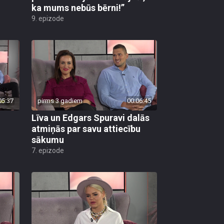
ka mums nebūs bērni!”
9. epizode
05:37
pirms 3 gadiem
00:06:45
Līva un Edgars Spuravi dalās
atmiņās par savu attiecību
sākumu
7. epizode