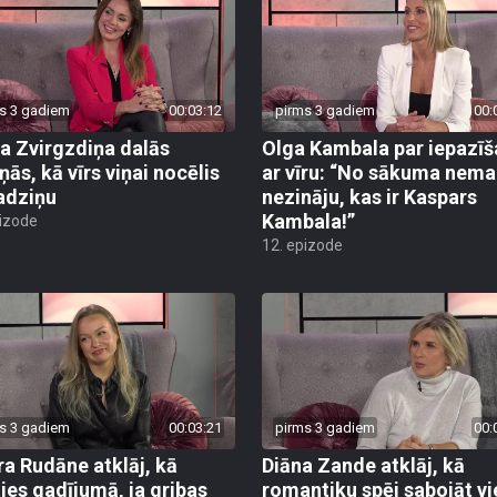
s 3 gadiem
00:03:12
pirms 3 gadiem
00:
ta Zvirgzdiņa dalās
Olga Kambala par iepazī
ņās, kā vīrs viņai nocēlis
ar vīru: “No sākuma nem
adziņu
nezināju, kas ir Kaspars
Kambala!”
pizode
12. epizode
s 3 gadiem
00:03:21
pirms 3 gadiem
00:
ra Rudāne atklāj, kā
Diāna Zande atklāj, kā
ties gadījumā, ja gribas
romantiku spēj sabojāt vi