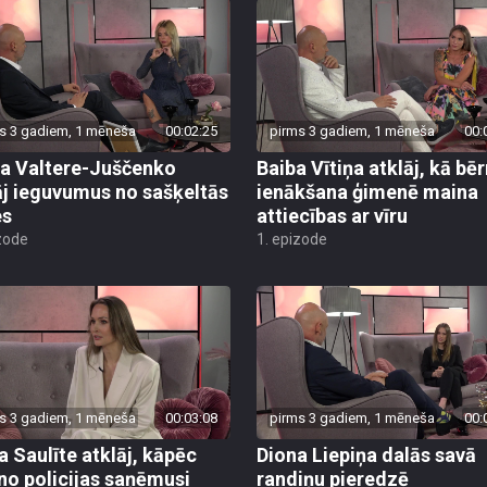
s 3 gadiem, 1 mēneša
00:02:25
pirms 3 gadiem, 1 mēneša
00:
ja Valtere-Juščenko
Baiba Vītiņa atklāj, kā bē
āj ieguvumus no sašķeltās
ienākšana ģimenē maina
es
attiecības ar vīru
zode
1. epizode
s 3 gadiem, 1 mēneša
00:03:08
pirms 3 gadiem, 1 mēneša
00:
a Saulīte atklāj, kāpēc
Diona Liepiņa dalās savā
 no policijas saņēmusi
randiņu pieredzē