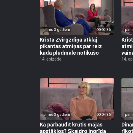
pirms 3 gadiem
00:02:36
pirm
Krista Zvirgzdiņa atklāj
Kris
pikantas atmiņas par reiz
atmi
kādā pludmalē notikušo
vain
14. epizode
14. e
pirms 3 gadiem
00:04:35
pirm
Kā pārbaudīt krūtis mājas
Dinā
apstākļos? Skaidro Ingrīda
rīko