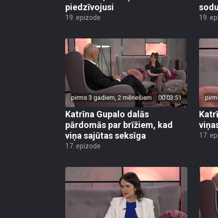
piedzīvojusi
sod
19. epizode
19. e
pirms 3 gadiem, 2 mēnešiem
00:03:51
pirm
Katrīna Gupalo dalās
Katr
pārdomās par brīžiem, kad
viņas
viņa sajūtas seksīga
17. e
17. epizode