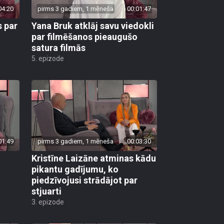
04:20
pirms 3 gadiem, 1 mēneša
00:01:47
s par
Yana Bruk atklāj savu viedokli
par filmēšanos pieaugušo
satura filmās
5. epizode
01:49
pirms 3 gadiem, 1 mēneša
00:03:30
Kristīne Laizāne atminas kādu
pikantu gadījumu, ko
piedzīvojusi strādājot par
stjuarti
3. epizode