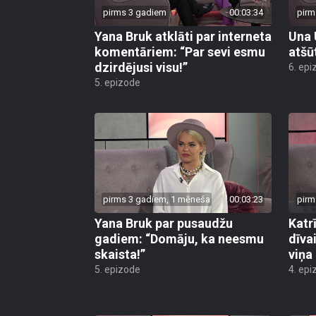
pirms 3 gadiem
00:03:34
pirm
Yana Bruk atklāti par interneta
Una 
komentāriem: “Par sevi esmu
atšūt
dzirdējusi visu!”
6. epi
5. epizode
pirms 3 gadiem, 1 mēneša
00:03:23
pirm
Yana Bruk par pusaudžu
Katr
gadiem: “Domāju, ka neesmu
dīva
skaista!”
viņa 
5. epizode
4. epi