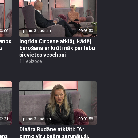
03:06
pirms 3 gadiem
00:03:50
šanos
Ingrīda Circene atklāj, kādēļ
az
barošana ar krūti nāk par labu
sievietes veselībai
11. epizode
02:21
pirms 3 gadiem
00:03:58
Dināra Rudāne atklāti: “Ar
ens
pirmo vīru bijām sarunājuši,