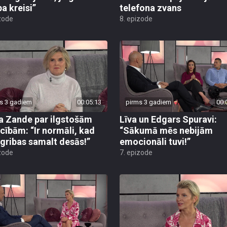
pa kreisi”
telefona zvans
zode
8. epizode
s 3 gadiem
00:05:13
pirms 3 gadiem
00:
a Zande par ilgstošām
Līva un Edgars Spuravi:
ecībām: “Ir normāli, kad
“Sākumā mēs nebijām
 gribas samalt desās!”
emocionāli tuvi!”
zode
7. epizode