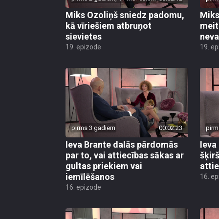
Miks Ozoliņš sniedz padomu,
Miks 
kā vīriešiem atbruņot
meit
sievietes
neva
19. epizode
19. e
pirms 3 gadiem
00:02:23
pirm
Ieva Brante dalās pārdomās
Ieva
par to, vai attiecības sākas ar
šķir
gultas priekiem vai
atti
iemīlēšanos
16. e
16. epizode