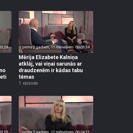
03:29
pirms 2 gadiem, 11 mēnešiem
00:03:34
Mērija Elizabete Kalniņa
atklāj, vai viņai sarunās ar
 no
draudzenēm ir kādas tabu
eti
tēmas
1. epizode
03:53
pirms 2 gadiem, 12 mēnešiem
00:04:22