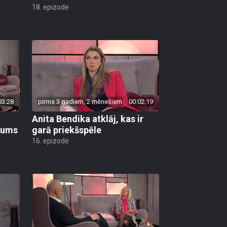
18. epizode
03:28
pirms 3 gadiem, 2 mēnešiem
00:02:19
Anita Bendika atklāj, kas ir
bums
garā priekšspēle
16. epizode