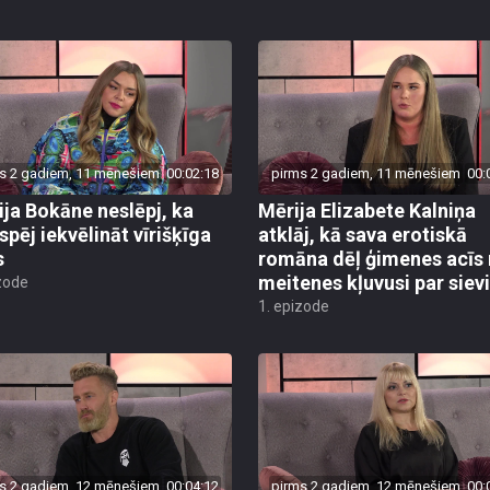
s 2 gadiem, 11 mēnešiem
00:02:18
pirms 2 gadiem, 11 mēnešiem
00:
ija Bokāne neslēpj, ka
Mērija Elizabete Kalniņa
spēj iekvēlināt vīrišķīga
atklāj, kā sava erotiskā
s
romāna dēļ ģimenes acīs
meitenes kļuvusi par sievi
zode
1. epizode
s 2 gadiem, 12 mēnešiem
00:04:12
pirms 2 gadiem, 12 mēnešiem
00: