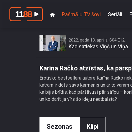
Pašmāju TV šovi
Seriāli
F
Kar
2022. gada 13. aprīlis, S04 E12
Kad satiekas Viņš un Viņa
Karīna Račko atzīstas, ka pārspī
Erotisko bestselleru autore Karīna Račko ne
katram ir dots savs ķermenis un ar to varam da
ka bijis brīdis, kad pāršāvusi pār strīpu – ko
un ko darīt, ja vīrs šo ideju neatbalsta?
Sezonas
Klipi