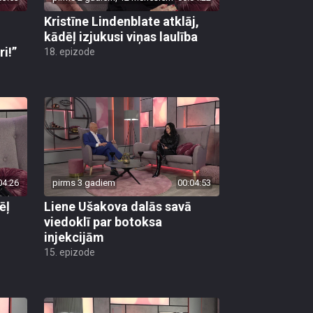
Kristīne Lindenblate atklāj,
kādēļ izjukusi viņas laulība
i!”
18. epizode
04:26
pirms 3 gadiem
00:04:53
ēļ
Liene Ušakova dalās savā
viedoklī par botoksa
injekcijām
15. epizode