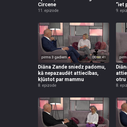
Circene
“iet 
11. epizode
9. epi
pirms 3 gadiem
00:03:41
pirm
Diāna Zande sniedz padomu,
Diān
kā nepazaudēt attiecības,
atti
kļūstot par mammu
otru
8. epizode
8. epi