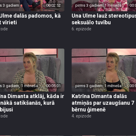
s 3 gadiem
00:02:52
pirms 3 gadiem, 1 mēneša
00:
Ulme dalās padomos, kā
Una Ulme lauž stereotipu
 vīrieti
seksuālo tuvību
zode
6. epizode
s 3 gadiem, 1 mēneša
00:05:01
pirms 3 gadiem, 1 mēneša
00:
īna Dimanta atklāj, kāda ir
Katrīna Dimanta dalās
inākā satikšanās, kurā
atmiņās par uzaugšanu 7
bijusi
bērnu ģimenē
zode
4. epizode