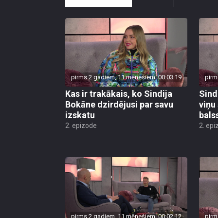
pirms 2 gadiem, 11 mēnešiem
00:03:19
pirm
Kas ir trakākais, ko Sindija
Sind
Bokāne dzirdējusi par savu
viņu 
izskatu
bals
2. epizode
2. epi
pirms 2 gadiem, 11 mēnešiem
00:02:12
pirm