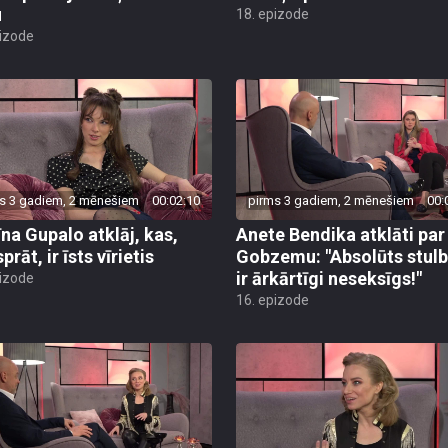
u
18. epizode
pizode
s 3 gadiem, 2 mēnešiem
00:02:10
pirms 3 gadiem, 2 mēnešiem
00:
īna Gupalo atklāj, kas,
Anete Bendika atklāti par
prāt, ir īsts vīrietis
Gobzemu: "Absolūts stul
ir ārkārtīgi neseksīgs!"
pizode
16. epizode