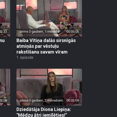
02:33
pirms 3 gadiem, 1 mēneša
00:05:06
rnu
Baiba Vītiņa dalās sirsnīgās
atmiņās par vēstuļu
rakstīšanu savam vīram
1. epizode
03:08
pirms 3 gadiem, 2 mēnešiem
00:03:09
Dziedātāja Diona Liepiņa:
"Mēdzu ātri iemīlēties!"