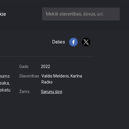
kie
Meklē slavenības, šovus, u.c.
šanu
Dalies
Gads
2022
 mums
Slavenības
Valdis Melderis, Karīna
Račko
saka,
zskatu
Žanrs
Sarunu šovi