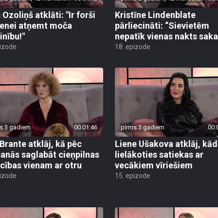
Ozoliņš atklāti: "Ir forši
Kristīne Lindenblate
enei atņemt moča
pārliecināti: “Sievietēm
inību!"
nepatīk vienas nakts sakar
pizode
18. epizode
s 3 gadiem
00:01:46
pirms 3 gadiem
00:
 Brante atklāj, kā pēc
Liene Ušakova atklāj, kād
šanās saglabāt cieņpilnas
lielākoties satiekas ar
ecības vienam ar otru
vecākiem vīriešiem
pizode
15. epizode