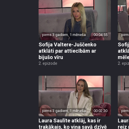
pirms 3 gadiem, 1 mēneša
00:04:55
pirm
Sofija Valtere-Juščenko
Sofi
atklāti par attiecībām ar
atkl
bijušo vīru
mēl
2. epizode
2. epi
pirms 3 gadiem, 1 mēneša
00:02:20
pirm
Laura Saulīte atklāj, kas ir
Laur
trakākais, ko viņa savā dzīvē
reiz