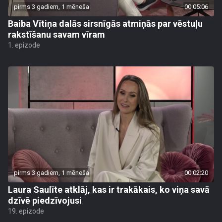
pirms 3 gadiem, 1 mēneša
00:05:06
Baiba Vītiņa dalās sirsnīgās atmiņās par vēstuļu
rakstīšanu savam vīram
1. epizode
pirms 3 gadiem, 1 mēneša
00:02:20
Laura Saulīte atklāj, kas ir trakākais, ko viņa savā
dzīvē piedzīvojusi
19. epizode