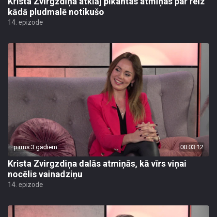
Krista Zvirgzdiņa atklāj pikantas atmiņas par reiz
kādā pludmalē notikušo
14. epizode
pirms 3 gadiem
00:03:12
Krista Zvirgzdiņa dalās atmiņās, kā vīrs viņai
nocēlis vainadziņu
14. epizode