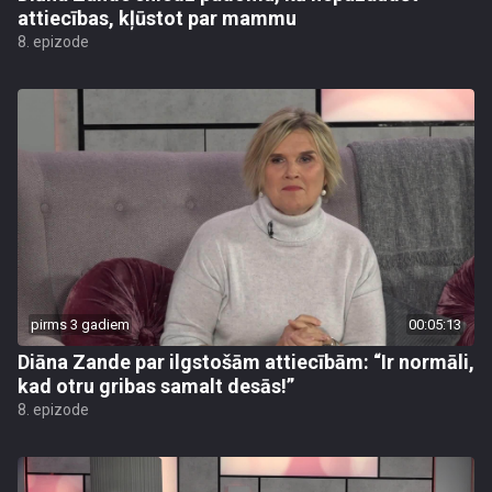
attiecības, kļūstot par mammu
8. epizode
pirms 3 gadiem
00:05:13
Diāna Zande par ilgstošām attiecībām: “Ir normāli,
kad otru gribas samalt desās!”
8. epizode