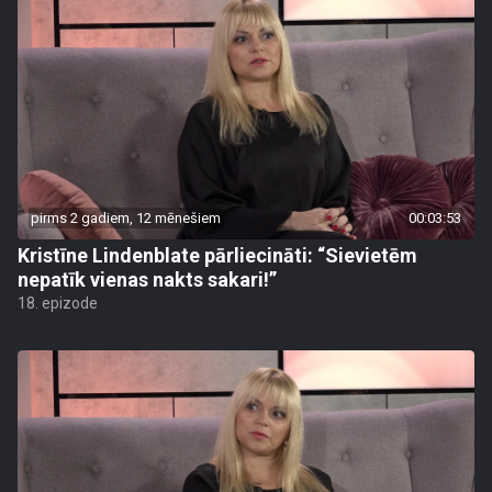
pirms 2 gadiem, 12 mēnešiem
00:03:53
Kristīne Lindenblate pārliecināti: “Sievietēm
nepatīk vienas nakts sakari!”
18. epizode