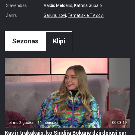
Slavenības
Valdis Melderis, Katrīna Gupalo
Žanrs
Sarunu šovi
,
Tematiskie TV šovi
Sezonas
Klipi
pirms 2 gadiem, 11 mēnešiem
00:03:19
Kas ir trakākais, ko Sindija Bokāne dzirdējusi par