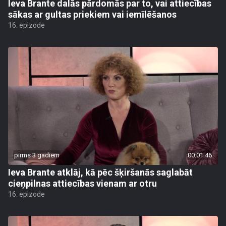
Ieva Brante dalās pārdomās par to, vai attiecības
sākas ar gultas priekiem vai iemīlēšanos
16. epizode
pirms 3 gadiem
00:01:46
Ieva Brante atklāj, kā pēc šķiršanās saglabāt
cieņpilnas attiecības vienam ar otru
16. epizode