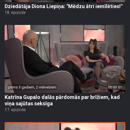
Dziedātāja Diona Liepiņa: "Mēdzu ātri iemīlēties!"
18. epizode
pirms 3 gadiem, 2 mēnešiem
00:03:51
Katrīna Gupalo dalās pārdomās par brīžiem, kad
viņa sajūtas seksīga
17. epizode