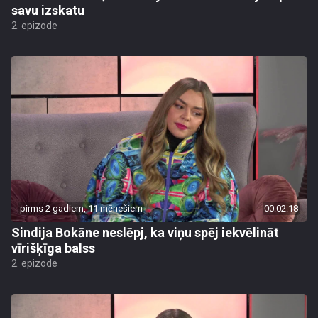
savu izskatu
2. epizode
pirms 2 gadiem, 11 mēnešiem
00:02:18
Sindija Bokāne neslēpj, ka viņu spēj iekvēlināt
vīrišķīga balss
2. epizode