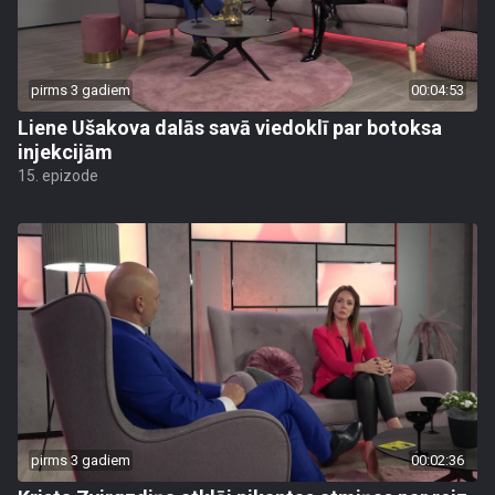
pirms 3 gadiem
00:04:53
Liene Ušakova dalās savā viedoklī par botoksa
injekcijām
15. epizode
pirms 3 gadiem
00:02:36