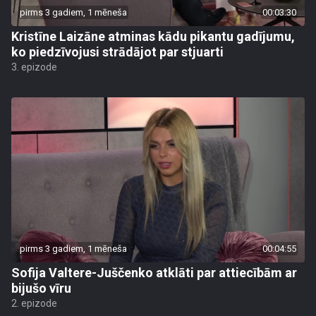
pirms 3 gadiem, 1 mēneša
00:03:30
Kristīne Laizāne atminas kādu pikantu gadījumu,
ko piedzīvojusi strādājot par stjuarti
3. epizode
pirms 3 gadiem, 1 mēneša
00:04:55
Sofija Valtere-Juščenko atklāti par attiecībām ar
bijušo vīru
2. epizode