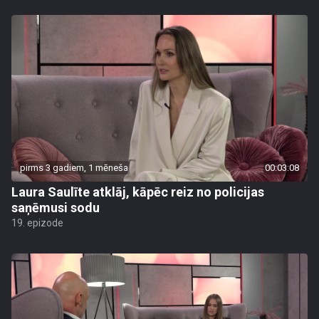
pirms 3 gadiem, 1 mēneša
00:03:08
Laura Saulīte atklāj, kāpēc reiz no policijas
saņēmusi sodu
19. epizode