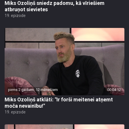
Miks Ozoliņš sniedz padomu, kā vīriešiem
atbruņot sievietes
19. epizode
pirms 2 gadiem, 12 mēnešiem
00:04:12
Miks Ozoliņš atklāti: "Ir forši meitenei atņemt
moča nevainību!"
19. epizode