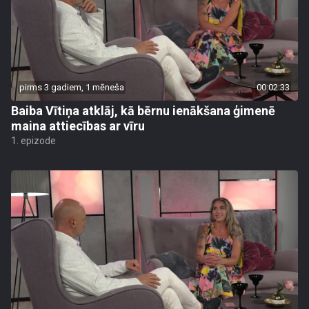
pirms 3 gadiem, 1 mēneša
00:02:33
Baiba Vītiņa atklāj, kā bērnu ienākšana ģimenē
maina attiecības ar vīru
1. epizode