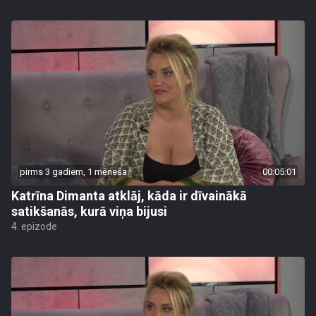
pirms 3 gadiem, 1 mēneša
00:05:01
Katrīna Dimanta atklāj, kāda ir dīvainākā
satikšanās, kurā viņa bijusi
4. epizode