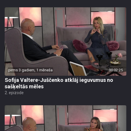
pirms 3 gadiem, 1 mēneša
00:02:25
Sofija Valtere-Juščenko atklāj ieguvumus no
sašķeltās mēles
2. epizode