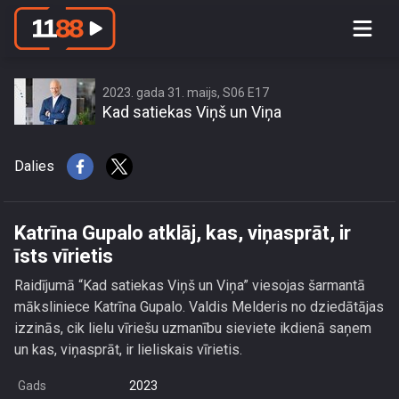
Katrīna Gupalo atklāj, kas, viņasprāt, ir
īsts vīrietis
2023. gada 31. maijs, S06 E17
Kad satiekas Viņš un Viņa
Dalies
Katrīna Gupalo atklāj, kas, viņasprāt, ir
īsts vīrietis
Raidījumā “Kad satiekas Viņš un Viņa” viesojas šarmantā
māksliniece Katrīna Gupalo. Valdis Melderis no dziedātājas
izzinās, cik lielu vīriešu uzmanību sieviete ikdienā saņem
un kas, viņasprāt, ir lieliskais vīrietis.
Gads
2023