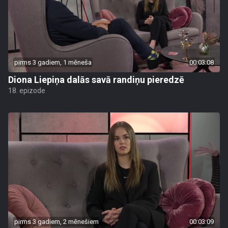
pirms 3 gadiem, 1 mēneša
00:03:08
Diona Liepiņa dalās savā randiņu pieredzē
18. epizode
pirms 3 gadiem, 2 mēnešiem
00:03:09