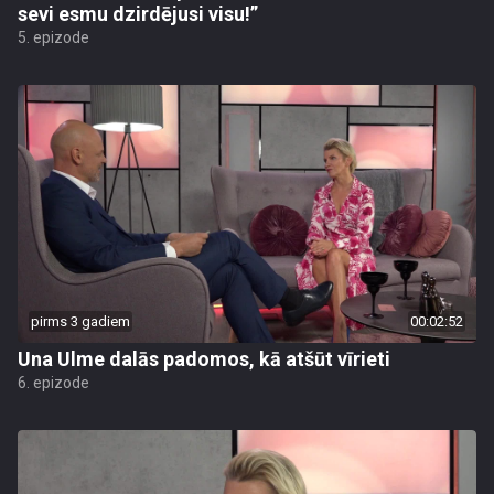
sevi esmu dzirdējusi visu!”
5. epizode
pirms 3 gadiem
00:02:52
Una Ulme dalās padomos, kā atšūt vīrieti
6. epizode