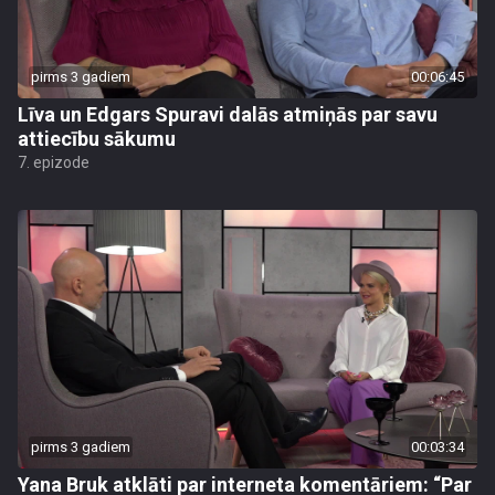
pirms 3 gadiem
00:06:45
Līva un Edgars Spuravi dalās atmiņās par savu
attiecību sākumu
7. epizode
pirms 3 gadiem
00:03:34
Yana Bruk atklāti par interneta komentāriem: “Par