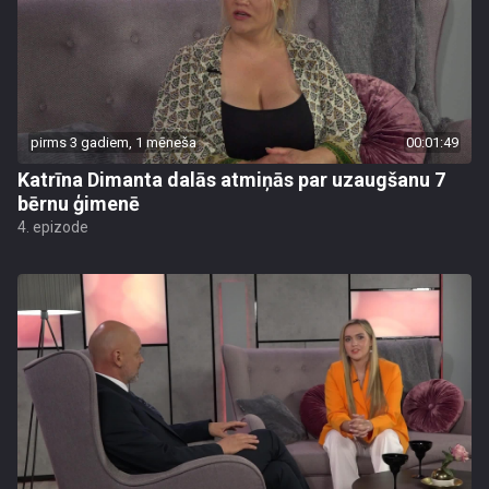
pirms 3 gadiem, 1 mēneša
00:01:49
Katrīna Dimanta dalās atmiņās par uzaugšanu 7
bērnu ģimenē
4. epizode