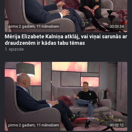
pirms 2 gadiem, 11 mēnešiem
00:03:34
Mērija Elizabete Kalniņa atklāj, vai viņai sarunās ar
draudzenēm ir kādas tabu tēmas
1. epizode
pirms 2 gadiem, 11 mēnešiem
00:02:12