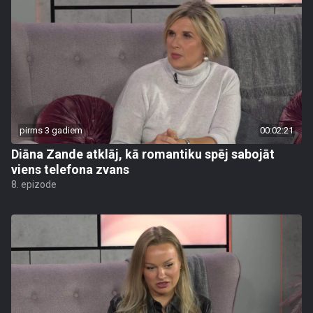
pirms 3 gadiem
00:02:21
Diāna Zande atklāj, kā romantiku spēj sabojāt
viens telefona zvans
8. epizode