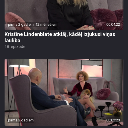
pirms 2 gadiem, 12 mēnešiem
00:04:22
Kristīne Lindenblate atklāj, kādēļ izjukusi viņas
laulība
18. epizode
pirms 3 gadiem
00:02:23