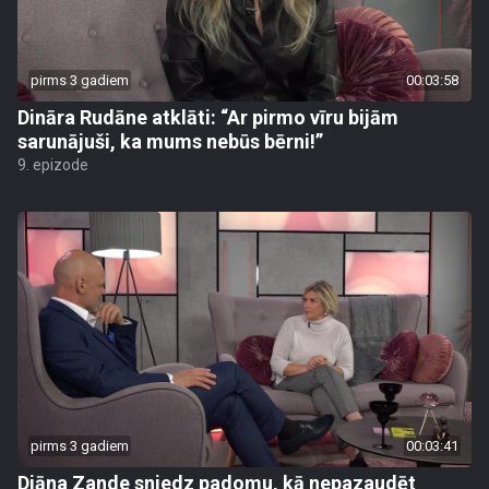
pirms 3 gadiem
00:03:58
Dināra Rudāne atklāti: “Ar pirmo vīru bijām
sarunājuši, ka mums nebūs bērni!”
9. epizode
pirms 3 gadiem
00:03:41
Diāna Zande sniedz padomu, kā nepazaudēt