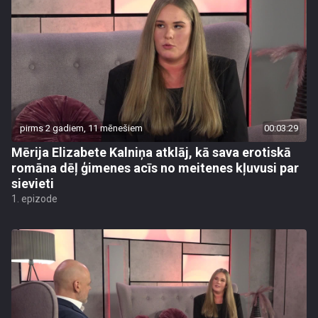
pirms 2 gadiem, 11 mēnešiem
00:03:29
Mērija Elizabete Kalniņa atklāj, kā sava erotiskā
romāna dēļ ģimenes acīs no meitenes kļuvusi par
sievieti
1. epizode