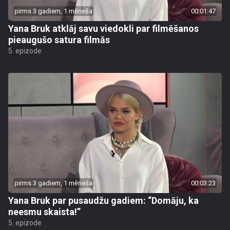
pirms 3 gadiem, 1 mēneša
00:01:47
Yana Bruk atklāj savu viedokli par filmēšanos
pieaugušo satura filmās
5. epizode
pirms 3 gadiem, 1 mēneša
00:03:23
Yana Bruk par pusaudžu gadiem: “Domāju, ka
neesmu skaista!”
5. epizode