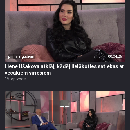
pirms 3 gadiem
00:04:26
Liene Ušakova atklāj, kādēļ lielākoties satiekas ar
vecākiem vīriešiem
15. epizode