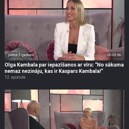
pirms 3 gadiem
00:03:06
Olga Kambala par iepazīšanos ar vīru: “No sākuma
nemaz nezināju, kas ir Kaspars Kambala!”
12. epizode