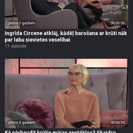
pirms 3 gadiem
00:03:50
Ingrīda Circene atklāj, kādēļ barošana ar krūti nāk
par labu sievietes veselībai
11. epizode
pirms 3 gadiem
00:04:35
Kā pārbaudīt krūtis mājas apstākļos? Skaidro