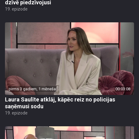
dzīvē piedzīvojusi
19. epizode
pirms 3 gadiem, 1 mēneša
00:03:08
Laura Saulīte atklāj, kāpēc reiz no policijas
saņēmusi sodu
19. epizode