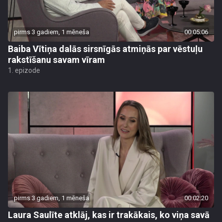
pirms 3 gadiem, 1 mēneša
00:05:06
Baiba Vītiņa dalās sirsnīgās atmiņās par vēstuļu
rakstīšanu savam vīram
1. epizode
pirms 3 gadiem, 1 mēneša
00:02:20
Laura Saulīte atklāj, kas ir trakākais, ko viņa savā