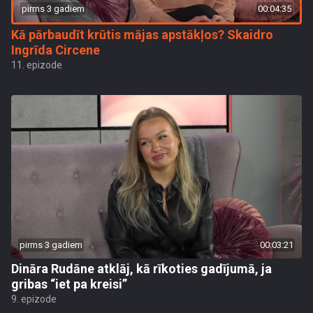
pirms 3 gadiem
00:04:35
Kā pārbaudīt krūtis mājas apstākļos? Skaidro
Ingrīda Circene
11. epizode
pirms 3 gadiem
00:03:21
Dināra Rudāne atklāj, kā rīkoties gadījumā, ja
gribas “iet pa kreisi”
9. epizode