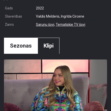
Gads
2022
Slavenības
Valdis Melderis, Ingrīda Circene
Žanrs
Sarunu šovi
,
Tematiskie TV šovi
Sezonas
Klipi