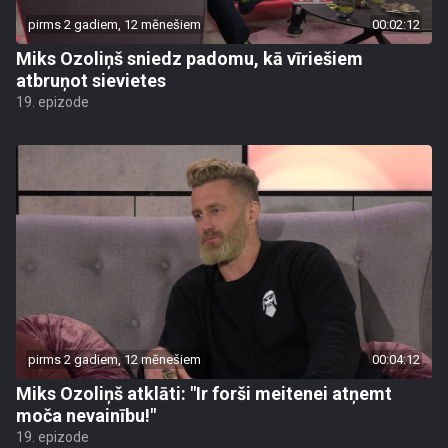
pirms 2 gadiem, 12 mēnešiem
00:02:12
Miks Ozoliņš sniedz padomu, kā vīriešiem
atbruņot sievietes
19. epizode
pirms 2 gadiem, 12 mēnešiem
00:04:12
Miks Ozoliņš atklāti: "Ir forši meitenei atņemt
moča nevainību!"
19. epizode