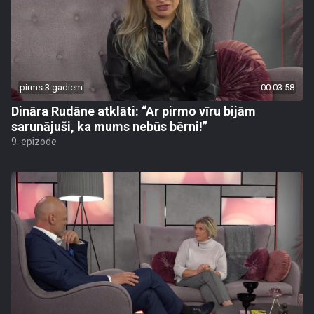
pirms 3 gadiem
00:03:58
Dināra Rudāne atklāti: “Ar pirmo vīru bijām
sarunājuši, ka mums nebūs bērni!”
9. epizode