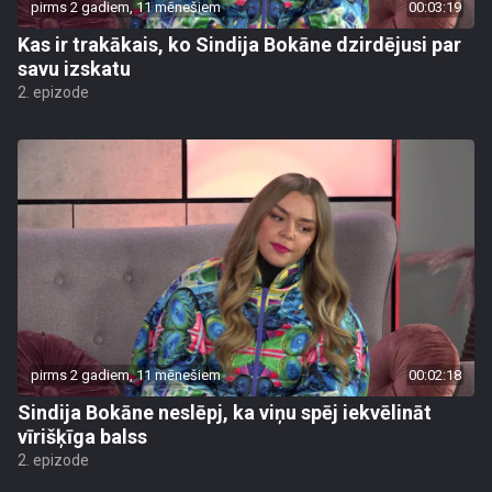
pirms 2 gadiem, 11 mēnešiem
00:03:19
Kas ir trakākais, ko Sindija Bokāne dzirdējusi par
savu izskatu
2. epizode
pirms 2 gadiem, 11 mēnešiem
00:02:18
Sindija Bokāne neslēpj, ka viņu spēj iekvēlināt
vīrišķīga balss
2. epizode