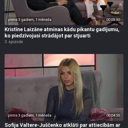
pirms 3 gadiem, 1 mēneša
00:03:30
Kristīne Laizāne atminas kādu pikantu gadījumu,
ko piedzīvojusi strādājot par stjuarti
3. epizode
pirms 3 gadiem, 1 mēneša
00:04:55
Sofija Valtere-Juščenko atklāti par attiecībām ar