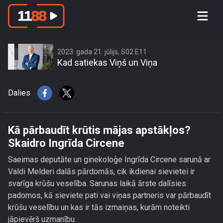
Kā pārbaudīt krūtis mājas apstākļos?
Skaidro Ingrīda Circene
2023. gada 21. jūlijs, S02 E11
Kad satiekas Viņš un Viņa
Dalies
Kā pārbaudīt krūtis mājas apstākļos?
Skaidro Ingrīda Circene
Saeimas deputāte un ginekoloģe Ingrīda Circene sarunā ar
Valdi Melderi dalās pārdomās, cik ikdienai sievietei ir
svarīga krūšu veselība. Sarunas laikā ārste dalīsies
padomos, kā sieviete pati vai viņas partneris var pārbaudīt
krūšu veselību un kas ir tās izmaiņas, kurām noteikti
jāpievērš uzmanību.