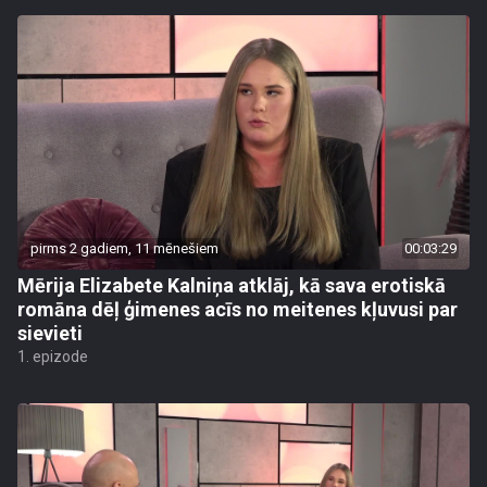
pirms 2 gadiem, 11 mēnešiem
00:03:29
Mērija Elizabete Kalniņa atklāj, kā sava erotiskā
romāna dēļ ģimenes acīs no meitenes kļuvusi par
sievieti
1. epizode