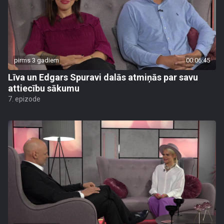
pirms 3 gadiem
00:06:45
Līva un Edgars Spuravi dalās atmiņās par savu
attiecību sākumu
7. epizode