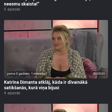
neesmu skaista!”
5. epizode
pirms 3 gadiem, 1 mēneša
00:05:01
Katrīna Dimanta atklāj, kāda ir dīvainākā
satikšanās, kurā viņa bijusi
4. epizode