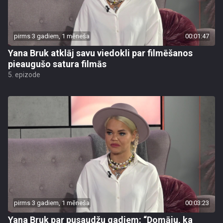
pirms 3 gadiem, 1 mēneša
00:01:47
Yana Bruk atklāj savu viedokli par filmēšanos
pieaugušo satura filmās
5. epizode
pirms 3 gadiem, 1 mēneša
00:03:23
Yana Bruk par pusaudžu gadiem: “Domāju, ka