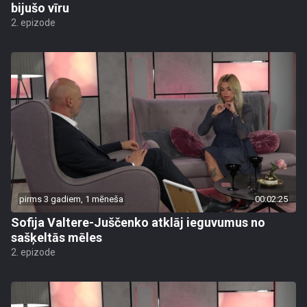
bijušo vīru
2. epizode
pirms 3 gadiem, 1 mēneša
00:02:25
Sofija Valtere-Juščenko atklāj ieguvumus no
sašķeltās mēles
2. epizode