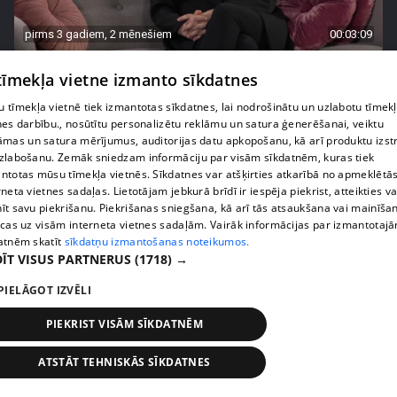
pirms 3 gadiem, 2 mēnešiem
00:03:09
Dziedātāja Diona Liepiņa: "Mēdzu ātri iemīlēties!"
 tīmekļa vietne izmanto sīkdatnes
18. epizode
 tīmekļa vietnē tiek izmantotas sīkdatnes, lai nodrošinātu un uzlabotu tīmek
nes darbību., nosūtītu personalizētu reklāmu un satura ģenerēšanai, veiktu
āmas un satura mērījumus, auditorijas datu apkopošanu, kā arī produktu izst
zlabošanu. Zemāk sniedzam informāciju par visām sīkdatnēm, kuras tiek
ntotas mūsu tīmekļa vietnēs. Sīkdatnes var atšķirties atkarībā no apmeklētā
rneta vietnes sadaļas. Lietotājam jebkurā brīdī ir iespēja piekrist, atteikties va
īt savu piekrišanu. Piekrišanas sniegšana, kā arī tās atsaukšana vai mainīša
ecas uz visām interneta vietnes sadaļām. Vairāk informācijas par izmantotaj
atnēm skatīt
sīkdatņu izmantošanas noteikumos.
ĪT VISUS PARTNERUS
(1718) →
PIELĀGOT IZVĒLI
pirms 3 gadiem, 2 mēnešiem
00:03:51
PIEKRIST VISĀM SĪKDATNĒM
Katrīna Gupalo dalās pārdomās par brīžiem, kad
viņa sajūtas seksīga
ATSTĀT TEHNISKĀS SĪKDATNES
17. epizode