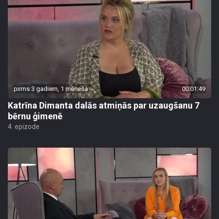
pirms 3 gadiem, 1 mēneša
00:01:49
Katrīna Dimanta dalās atmiņās par uzaugšanu 7
bērnu ģimenē
4. epizode