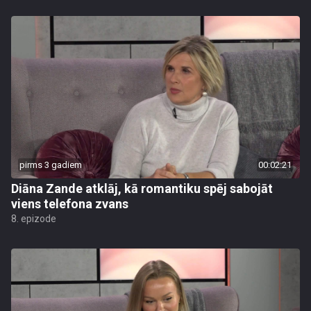
pirms 3 gadiem
00:02:21
Diāna Zande atklāj, kā romantiku spēj sabojāt
viens telefona zvans
8. epizode