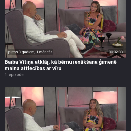
pirms 3 gadiem, 1 mēneša
00:02:33
Baiba Vītiņa atklāj, kā bērnu ienākšana ģimenē
maina attiecības ar vīru
1. epizode