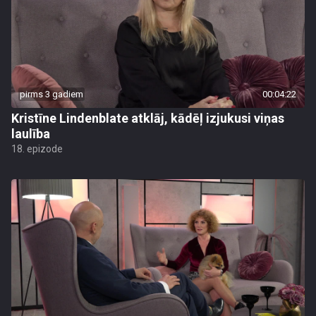
pirms 3 gadiem
00:04:22
Kristīne Lindenblate atklāj, kādēļ izjukusi viņas
laulība
18. epizode