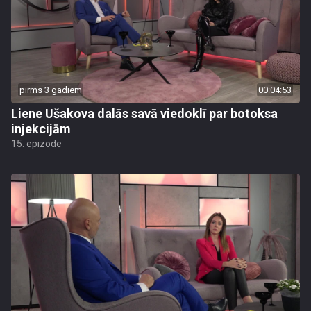
pirms 3 gadiem
00:04:53
Liene Ušakova dalās savā viedoklī par botoksa
injekcijām
15. epizode