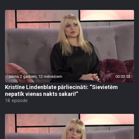
pirms 2 gadiem, 12 mēnešiem
00:03:53
Kristīne Lindenblate pārliecināti: “Sievietēm
nepatīk vienas nakts sakari!”
18. epizode