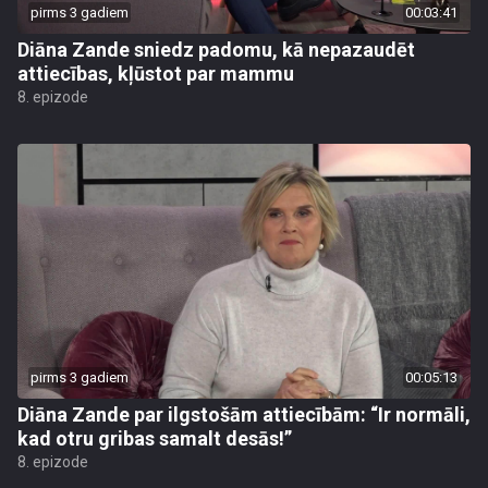
pirms 3 gadiem
00:03:41
Diāna Zande sniedz padomu, kā nepazaudēt
attiecības, kļūstot par mammu
8. epizode
pirms 3 gadiem
00:05:13
Diāna Zande par ilgstošām attiecībām: “Ir normāli,
kad otru gribas samalt desās!”
8. epizode