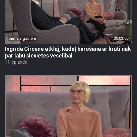
pirms 3 gadiem
00:03:50
Ingrīda Circene atklāj, kādēļ barošana ar krūti nāk
par labu sievietes veselībai
11. epizode