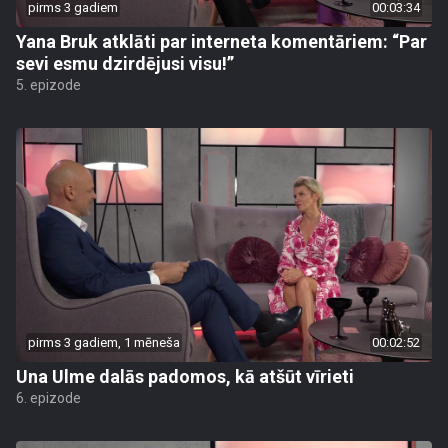
pirms 3 gadiem
00:03:34
Yana Bruk atklāti par interneta komentāriem: “Par
sevi esmu dzirdējusi visu!”
5. epizode
pirms 3 gadiem, 1 mēneša
00:02:52
Una Ulme dalās padomos, kā atšūt vīrieti
6. epizode