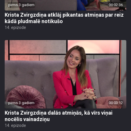
pirms 3 gadiem
00:02:36
Krista Zvirgzdiņa atklāj pikantas atmiņas par reiz
kādā pludmalē notikušo
14. epizode
pirms 3 gadiem
00:03:12
Krista Zvirgzdiņa dalās atmiņās, kā vīrs viņai
nocēlis vainadziņu
14. epizode