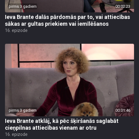
pirms 3 gadiem
00:02:23
Ieva Brante dalās pārdomās par to, vai attiecības
sākas ar gultas priekiem vai iemīlēšanos
16. epizode
pirms 3 gadiem
00:01:46
Ieva Brante atklāj, kā pēc šķiršanās saglabāt
cieņpilnas attiecības vienam ar otru
16. epizode