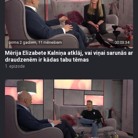
pirms 2 gadiem, 11 mēnešiem
00:03:34
Mērija Elizabete Kalniņa atklāj, vai viņai sarunās ar
draudzenēm ir kādas tabu tēmas
1. epizode