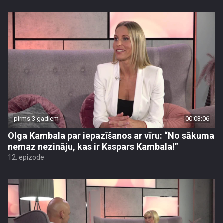
pirms 3 gadiem
00:03:06
Olga Kambala par iepazīšanos ar vīru: “No sākuma
nemaz nezināju, kas ir Kaspars Kambala!”
12. epizode