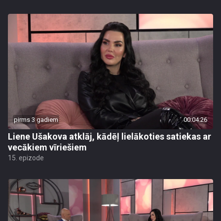
pirms 3 gadiem
00:04:26
Liene Ušakova atklāj, kādēļ lielākoties satiekas ar
vecākiem vīriešiem
15. epizode