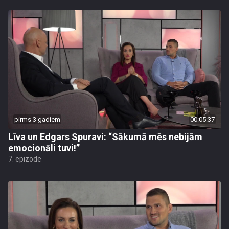
pirms 3 gadiem
00:05:37
Līva un Edgars Spuravi: “Sākumā mēs nebijām
emocionāli tuvi!”
7. epizode