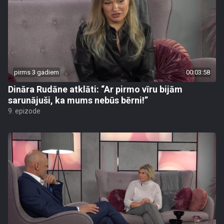
pirms 3 gadiem
00:03:58
Dināra Rudāne atklāti: “Ar pirmo vīru bijām
sarunājuši, ka mums nebūs bērni!”
9. epizode