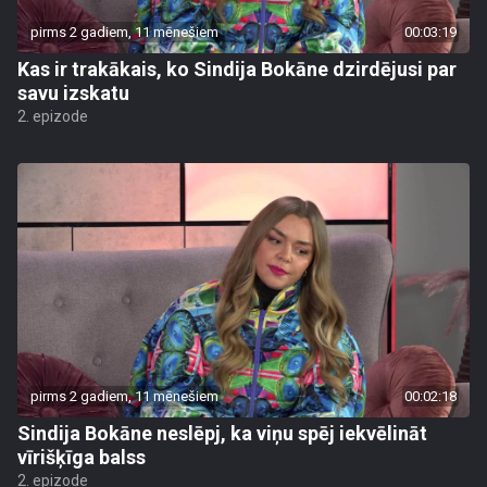
pirms 2 gadiem, 11 mēnešiem
00:03:19
Kas ir trakākais, ko Sindija Bokāne dzirdējusi par
savu izskatu
2. epizode
pirms 2 gadiem, 11 mēnešiem
00:02:18
Sindija Bokāne neslēpj, ka viņu spēj iekvēlināt
vīrišķīga balss
2. epizode