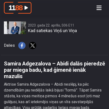
Samira Adgezalova – Abidi dalās
pieredzē par miega badu, kad ģimenē
ienāk mazulis
2023. gada 22. aprīlis, S06 E11
Kad satiekas Viņš un Viņa
Dalies
Samira Adgezalova – Abidi dalās pieredzē
par miega badu, kad ģimenē ienāk
mazulis
Aktrise Samira Adgezalova – Abidi neslēpj, ka pēc
dzemdībām jau nedēļās laikā bijusi “formā”. Tāpat Samira
stāsta, ka viņas meitiņa pirmos 4 mēnešus esot ļoti maz
gulējusi, kas arī ietekmējis viņas un vīra savstarpējās
attiecības. Visu grūtāk padarījis lielais miega bads.