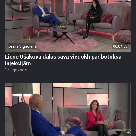
pirms 3 gadiem
00:04:53
Liene Ušakova dalās savā viedoklī par botoksa
injekcijām
15. epizode