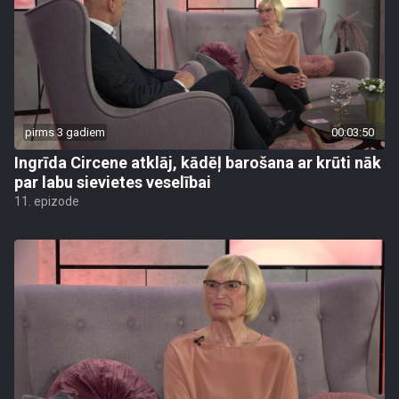
pirms 3 gadiem
00:03:50
Ingrīda Circene atklāj, kādēļ barošana ar krūti nāk
par labu sievietes veselībai
11. epizode