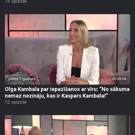
14. epizode
pirms 3 gadiem
00:03:06
Olga Kambala par iepazīšanos ar vīru: “No sākuma
nemaz nezināju, kas ir Kaspars Kambala!”
12. epizode