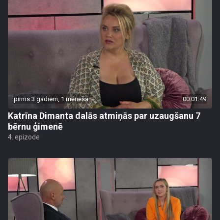
pirms 3 gadiem, 1 mēneša
00:01:49
Katrīna Dimanta dalās atmiņās par uzaugšanu 7
bērnu ģimenē
4. epizode