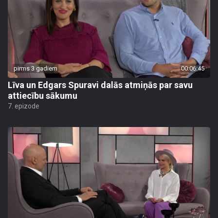
pirms 3 gadiem
00:06:45
Līva un Edgars Spuravi dalās atmiņās par savu
attiecību sākumu
7. epizode