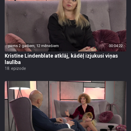
pirms 2 gadiem, 12 mēnešiem
00:04:22
Kristīne Lindenblate atklāj, kādēļ izjukusi viņas
laulība
18. epizode