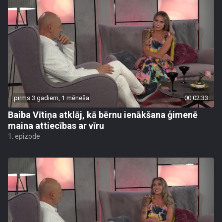
pirms 3 gadiem, 1 mēneša
00:02:33
Baiba Vītiņa atklāj, kā bērnu ienākšana ģimenē
maina attiecības ar vīru
1. epizode