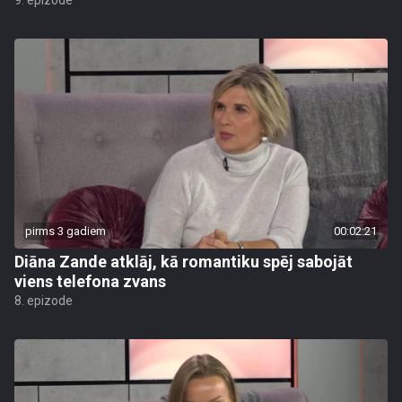
9. epizode
pirms 3 gadiem
00:02:21
Diāna Zande atklāj, kā romantiku spēj sabojāt
viens telefona zvans
8. epizode