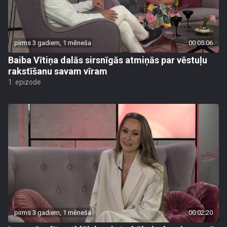
pirms 3 gadiem, 1 mēneša
00:05:06
Baiba Vītiņa dalās sirsnīgās atmiņās par vēstuļu
rakstīšanu savam vīram
1. epizode
pirms 3 gadiem, 1 mēneša
00:02:20