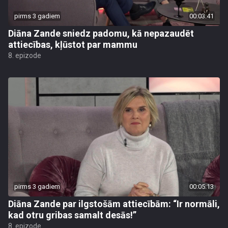
pirms 3 gadiem
00:03:41
Diāna Zande sniedz padomu, kā nepazaudēt
attiecības, kļūstot par mammu
8. epizode
pirms 3 gadiem
00:05:13
Diāna Zande par ilgstošām attiecībām: “Ir normāli,
kad otru gribas samalt desās!”
8. epizode