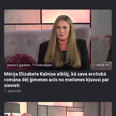
pirms 2 gadiem, 11 mēnešiem
00:03:29
Mērija Elizabete Kalniņa atklāj, kā sava erotiskā
romāna dēļ ģimenes acīs no meitenes kļuvusi par
sievieti
1. epizode