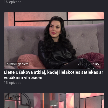
16. epizode
pirms 3 gadiem
00:04:26
Liene Ušakova atklāj, kādēļ lielākoties satiekas ar
vecākiem vīriešiem
15. epizode