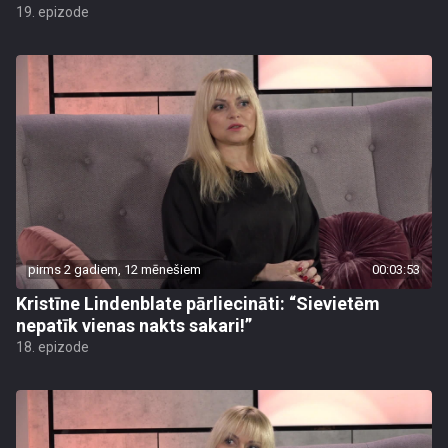
19. epizode
pirms 2 gadiem, 12 mēnešiem
00:03:53
Kristīne Lindenblate pārliecināti: “Sievietēm
nepatīk vienas nakts sakari!”
18. epizode