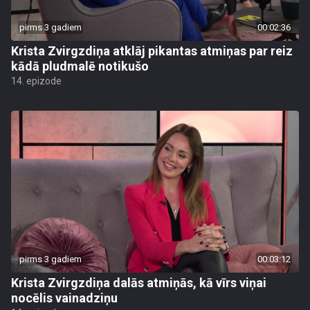
pirms 3 gadiem
00:02:36
Krista Zvirgzdiņa atklāj pikantas atmiņas par reiz
kādā pludmalē notikušo
14. epizode
pirms 3 gadiem
00:03:12
Krista Zvirgzdiņa dalās atmiņās, kā vīrs viņai
nocēlis vainadziņu