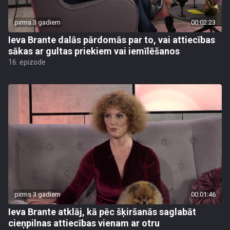
pirms 3 gadiem
00:02:23
Ieva Brante dalās pārdomās par to, vai attiecības
sākas ar gultas priekiem vai iemīlēšanos
16. epizode
pirms 3 gadiem
00:01:46
Ieva Brante atklāj, kā pēc šķiršanās saglabāt
cieņpilnas attiecības vienam ar otru