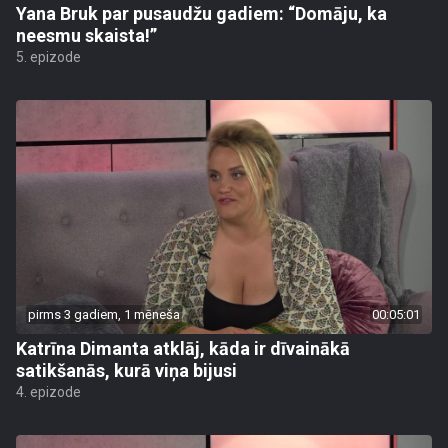
Yana Bruk par pusaudžu gadiem: “Domāju, ka
neesmu skaista!”
5. epizode
pirms 3 gadiem, 1 mēneša
00:05:01
Katrīna Dimanta atklāj, kāda ir dīvainākā
satikšanās, kurā viņa bijusi
4. epizode