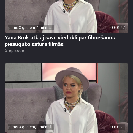
pirms 3 gadiem, 1 mēneša
00:01:47
Yana Bruk atklāj savu viedokli par filmēšanos
pieaugušo satura filmās
5. epizode
pirms 3 gadiem, 1 mēneša
00:03:23