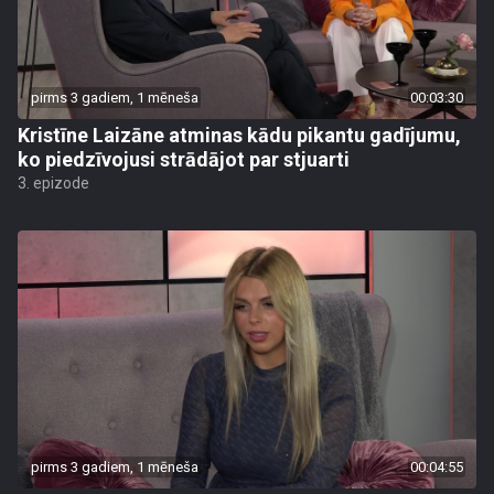
pirms 3 gadiem, 1 mēneša
00:03:30
Kristīne Laizāne atminas kādu pikantu gadījumu,
ko piedzīvojusi strādājot par stjuarti
3. epizode
pirms 3 gadiem, 1 mēneša
00:04:55