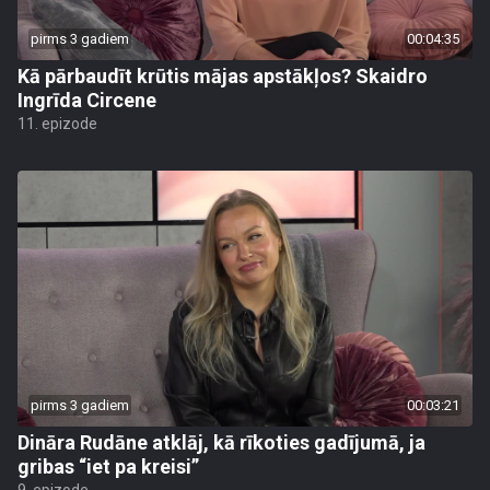
pirms 3 gadiem
00:04:35
Kā pārbaudīt krūtis mājas apstākļos? Skaidro
Ingrīda Circene
11. epizode
pirms 3 gadiem
00:03:21
Dināra Rudāne atklāj, kā rīkoties gadījumā, ja
gribas “iet pa kreisi”