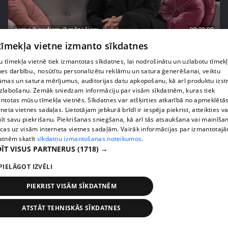
pirms 3 gadiem, 2 mēnešiem
00:03:09
 tīmekļa vietne izmanto sīkdatnes
Dziedātāja Diona Liepiņa: "Mēdzu ātri iemīlēties!"
18. epizode
 tīmekļa vietnē tiek izmantotas sīkdatnes, lai nodrošinātu un uzlabotu tīmek
nes darbību., nosūtītu personalizētu reklāmu un satura ģenerēšanai, veiktu
āmas un satura mērījumus, auditorijas datu apkopošanu, kā arī produktu izst
zlabošanu. Zemāk sniedzam informāciju par visām sīkdatnēm, kuras tiek
ntotas mūsu tīmekļa vietnēs. Sīkdatnes var atšķirties atkarībā no apmeklētā
rneta vietnes sadaļas. Lietotājam jebkurā brīdī ir iespēja piekrist, atteikties va
īt savu piekrišanu. Piekrišanas sniegšana, kā arī tās atsaukšana vai mainīša
ecas uz visām interneta vietnes sadaļām. Vairāk informācijas par izmantotaj
atnēm skatīt
sīkdatņu izmantošanas noteikumos.
ĪT VISUS PARTNERUS
(1718) →
PIELĀGOT IZVĒLI
PIEKRIST VISĀM SĪKDATNĒM
pirms 3 gadiem, 2 mēnešiem
00:03:51
Katrīna Gupalo dalās pārdomās par brīžiem, kad
ATSTĀT TEHNISKĀS SĪKDATNES
viņa sajūtas seksīga