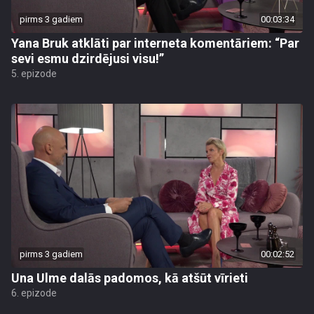
pirms 3 gadiem
00:03:34
Yana Bruk atklāti par interneta komentāriem: “Par
sevi esmu dzirdējusi visu!”
5. epizode
pirms 3 gadiem
00:02:52
Una Ulme dalās padomos, kā atšūt vīrieti
6. epizode