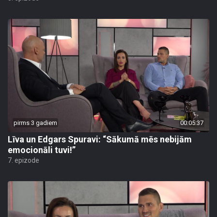
pirms 3 gadiem
00:05:37
Līva un Edgars Spuravi: “Sākumā mēs nebijām
emocionāli tuvi!”
7. epizode