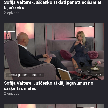
Sofija Valtere-Juščenko atklāti par attiecībām ar
bijušo vīru
2. epizode
pirms 3 gadiem, 1 mēneša
00:02:25
Sofija Valtere-Juščenko atklāj ieguvumus no
sašķeltās mēles
2. epizode