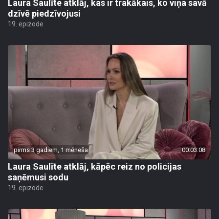
Laura Saulīte atklāj, kas ir trakākais, ko viņa savā
dzīvē piedzīvojusi
19. epizode
pirms 3 gadiem, 1 mēneša
00:03:08
Laura Saulīte atklāj, kāpēc reiz no policijas
saņēmusi sodu
19. epizode