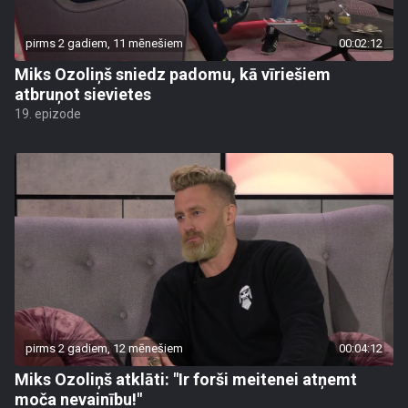
pirms 2 gadiem, 11 mēnešiem
00:02:12
Miks Ozoliņš sniedz padomu, kā vīriešiem
atbruņot sievietes
19. epizode
pirms 2 gadiem, 12 mēnešiem
00:04:12
Miks Ozoliņš atklāti: "Ir forši meitenei atņemt
moča nevainību!"