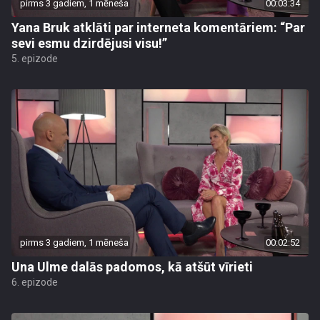
pirms 3 gadiem, 1 mēneša
00:03:34
Yana Bruk atklāti par interneta komentāriem: “Par
sevi esmu dzirdējusi visu!”
5. epizode
pirms 3 gadiem, 1 mēneša
00:02:52
Una Ulme dalās padomos, kā atšūt vīrieti
6. epizode