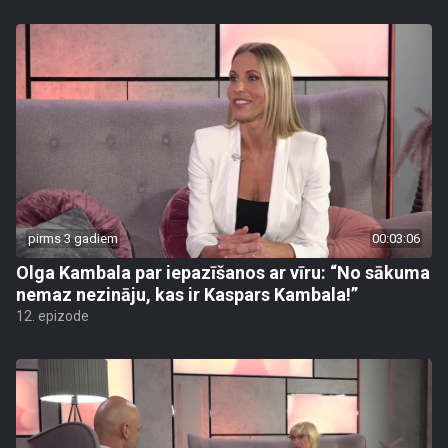
pirms 3 gadiem
00:03:06
Olga Kambala par iepazīšanos ar vīru: “No sākuma
nemaz nezināju, kas ir Kaspars Kambala!”
12. epizode