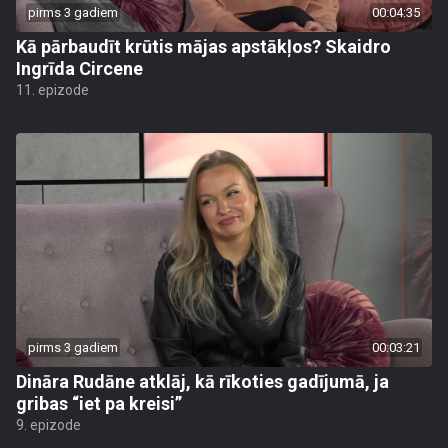
pirms 3 gadiem
00:04:35
Kā pārbaudīt krūtis mājas apstākļos? Skaidro
Ingrīda Circene
11. epizode
pirms 3 gadiem
00:03:21
Dināra Rudāne atklāj, kā rīkoties gadījumā, ja
gribas “iet pa kreisi”
9. epizode