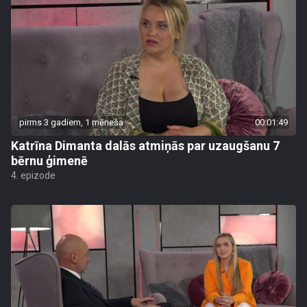
pirms 3 gadiem, 1 mēneša
00:01:49
Katrīna Dimanta dalās atmiņās par uzaugšanu 7
bērnu ģimenē
4. epizode