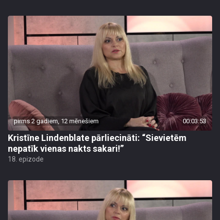
pirms 2 gadiem, 12 mēnešiem
00:03:53
Kristīne Lindenblate pārliecināti: “Sievietēm
nepatīk vienas nakts sakari!”
18. epizode