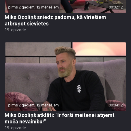
pirms 2 gadiem, 12 mēnešiem
00:02:12
Miks Ozoliņš sniedz padomu, kā vīriešiem
atbruņot sievietes
19. epizode
pirms 2 gadiem, 12 mēnešiem
00:04:12
Miks Ozoliņš atklāti: "Ir forši meitenei atņemt
moča nevainību!"
19. epizode