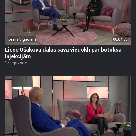
pirms 3 gadiem
00:04:53
Liene Ušakova dalās savā viedoklī par botoksa
injekcijām
15. epizode