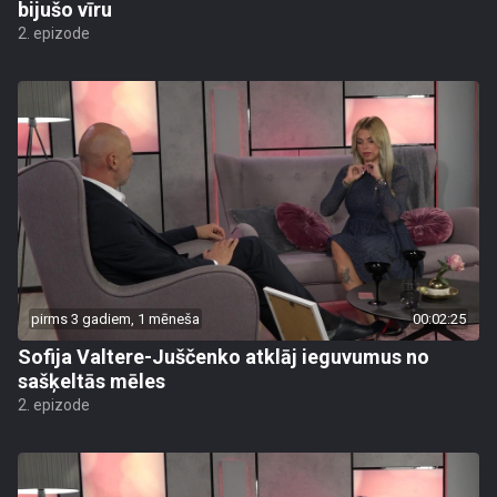
bijušo vīru
2. epizode
pirms 3 gadiem, 1 mēneša
00:02:25
Sofija Valtere-Juščenko atklāj ieguvumus no
sašķeltās mēles
2. epizode