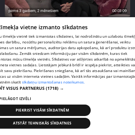
pirms 3 gadiem, 2 mēnešiem
00:03:09
Dziedātāja Diona Liepiņa: "Mēdzu ātri iemīlēties!"
 tīmekļa vietne izmanto sīkdatnes
18. epizode
 tīmekļa vietnē tiek izmantotas sīkdatnes, lai nodrošinātu un uzlabotu tīmek
nes darbību., nosūtītu personalizētu reklāmu un satura ģenerēšanai, veiktu
āmas un satura mērījumus, auditorijas datu apkopošanu, kā arī produktu izst
zlabošanu. Zemāk sniedzam informāciju par visām sīkdatnēm, kuras tiek
ntotas mūsu tīmekļa vietnēs. Sīkdatnes var atšķirties atkarībā no apmeklētā
rneta vietnes sadaļas. Lietotājam jebkurā brīdī ir iespēja piekrist, atteikties va
īt savu piekrišanu. Piekrišanas sniegšana, kā arī tās atsaukšana vai mainīša
ecas uz visām interneta vietnes sadaļām. Vairāk informācijas par izmantotaj
atnēm skatīt
sīkdatņu izmantošanas noteikumos.
ĪT VISUS PARTNERUS
(1718) →
PIELĀGOT IZVĒLI
pirms 3 gadiem, 2 mēnešiem
00:03:51
PIEKRIST VISĀM SĪKDATNĒM
Katrīna Gupalo dalās pārdomās par brīžiem, kad
viņa sajūtas seksīga
ATSTĀT TEHNISKĀS SĪKDATNES
17. epizode