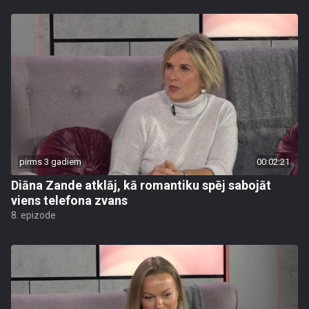
pirms 3 gadiem
00:02:21
Diāna Zande atklāj, kā romantiku spēj sabojāt
viens telefona zvans
8. epizode