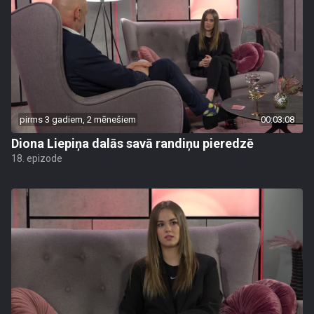
pirms 3 gadiem, 2 mēnešiem
00:03:08
Diona Liepiņa dalās savā randiņu pieredzē
18. epizode