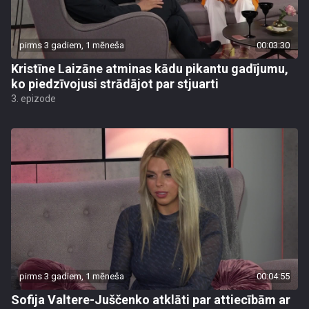
pirms 3 gadiem, 1 mēneša
00:03:30
Kristīne Laizāne atminas kādu pikantu gadījumu,
ko piedzīvojusi strādājot par stjuarti
3. epizode
pirms 3 gadiem, 1 mēneša
00:04:55
Sofija Valtere-Juščenko atklāti par attiecībām ar