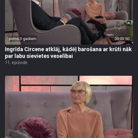
pirms 3 gadiem
00:03:50
Ingrīda Circene atklāj, kādēļ barošana ar krūti nāk
par labu sievietes veselībai
11. epizode