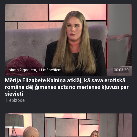
pirms 2 gadiem, 11 mēnešiem
00:03:29
Mērija Elizabete Kalniņa atklāj, kā sava erotiskā
romāna dēļ ģimenes acīs no meitenes kļuvusi par
sievieti
1. epizode