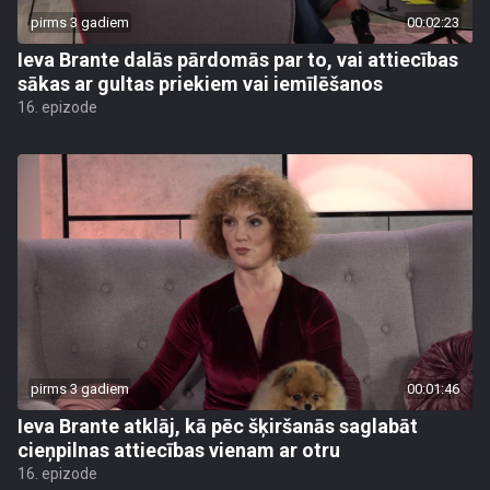
pirms 3 gadiem
00:02:23
Ieva Brante dalās pārdomās par to, vai attiecības
sākas ar gultas priekiem vai iemīlēšanos
16. epizode
pirms 3 gadiem
00:01:46
Ieva Brante atklāj, kā pēc šķiršanās saglabāt
cieņpilnas attiecības vienam ar otru
16. epizode