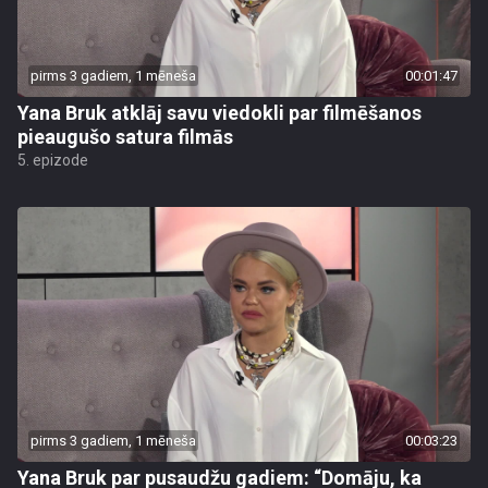
pirms 3 gadiem, 1 mēneša
00:01:47
Yana Bruk atklāj savu viedokli par filmēšanos
pieaugušo satura filmās
5. epizode
pirms 3 gadiem, 1 mēneša
00:03:23
Yana Bruk par pusaudžu gadiem: “Domāju, ka