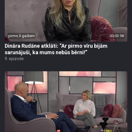
pirms 3 gadiem
00:03:58
Dināra Rudāne atklāti: “Ar pirmo vīru bijām
sarunājuši, ka mums nebūs bērni!”
9. epizode