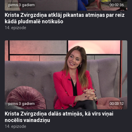
pirms 3 gadiem
00:02:36
Krista Zvirgzdiņa atklāj pikantas atmiņas par reiz
kādā pludmalē notikušo
14. epizode
pirms 3 gadiem
00:03:12
Krista Zvirgzdiņa dalās atmiņās, kā vīrs viņai
nocēlis vainadziņu
14. epizode