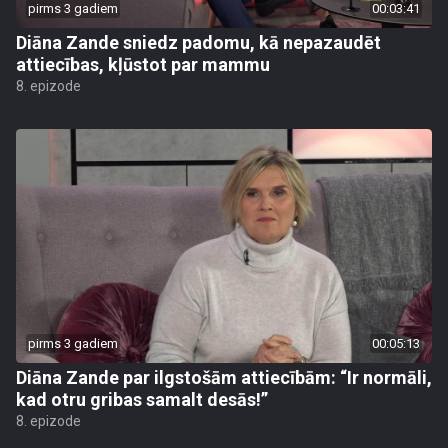
pirms 3 gadiem
00:03:41
Diāna Zande sniedz padomu, kā nepazaudēt
attiecības, kļūstot par mammu
8. epizode
pirms 3 gadiem
00:05:13
Diāna Zande par ilgstošām attiecībām: “Ir normāli,
kad otru gribas samalt desās!”
8. epizode