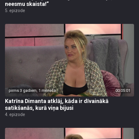
neesmu skaista!”
5. epizode
pirms 3 gadiem, 1 mēneša
00:05:01
Katrīna Dimanta atklāj, kāda ir dīvainākā
satikšanās, kurā viņa bijusi
4. epizode