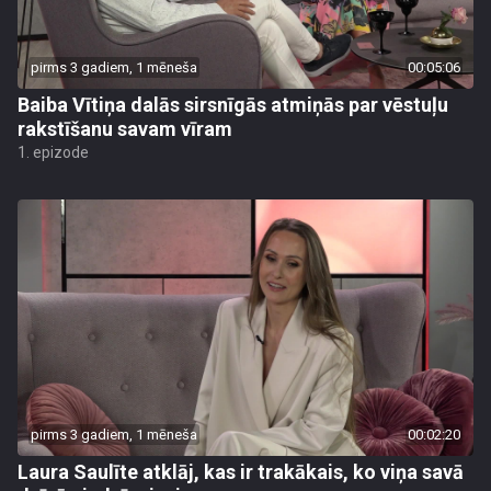
pirms 3 gadiem, 1 mēneša
00:05:06
Baiba Vītiņa dalās sirsnīgās atmiņās par vēstuļu
rakstīšanu savam vīram
1. epizode
pirms 3 gadiem, 1 mēneša
00:02:20
Laura Saulīte atklāj, kas ir trakākais, ko viņa savā