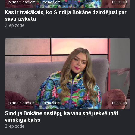
pirms 2 gadiem, 11 mēnešiem
00:03:19
Kas ir trakākais, ko Sindija Bokāne dzirdējusi par
savu izskatu
2. epizode
pirms 2 gadiem, 11 mēnešiem
00:02:18
Sindija Bokāne neslēpj, ka viņu spēj iekvēlināt
vīrišķīga balss
2. epizode