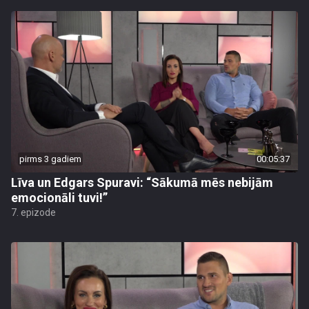
pirms 3 gadiem
00:05:37
Līva un Edgars Spuravi: “Sākumā mēs nebijām
emocionāli tuvi!”
7. epizode