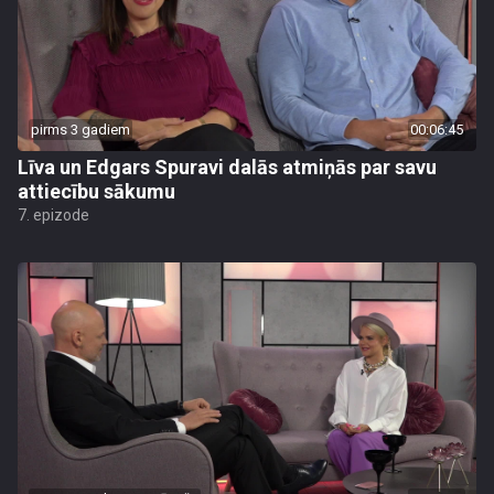
pirms 3 gadiem
00:06:45
Līva un Edgars Spuravi dalās atmiņās par savu
attiecību sākumu
7. epizode