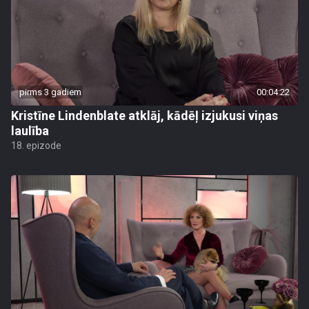
pirms 3 gadiem
00:04:22
Kristīne Lindenblate atklāj, kādēļ izjukusi viņas
laulība
18. epizode