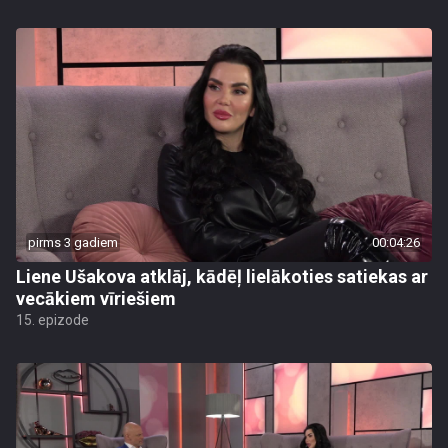
pirms 3 gadiem
00:04:26
Liene Ušakova atklāj, kādēļ lielākoties satiekas ar
vecākiem vīriešiem
15. epizode