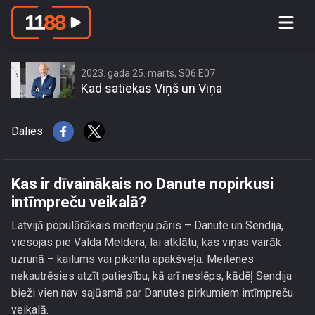
Kas ir dīvainākais no Danute nopirkusi
intīmpreču veikalā?
2023. gada 25. marts, S06 E07
Kad satiekas Viņš un Viņa
Dalies
Kas ir dīvainākais no Danute nopirkusi
intīmpreču veikalā?
Latvijā populārākais meiteņu pāris – Danute un Sendija,
viesojas pie Valda Meldera, lai atklātu, kas viņas vairāk
uzrunā – kailums vai pikanta apakšveļa. Meitenes
nekautrēsies atzīt patiesību, kā arī neslēps, kādēļ Sendija
bieži vien nav sajūsmā par Danutes pirkumiem intīmpreču
veikalā.