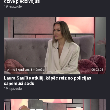
dzīvē piedzīvojusi
19. epizode
pirms 3 gadiem, 1 mēneša
00:03:08
Laura Saulīte atklāj, kāpēc reiz no policijas
saņēmusi sodu
19. epizode