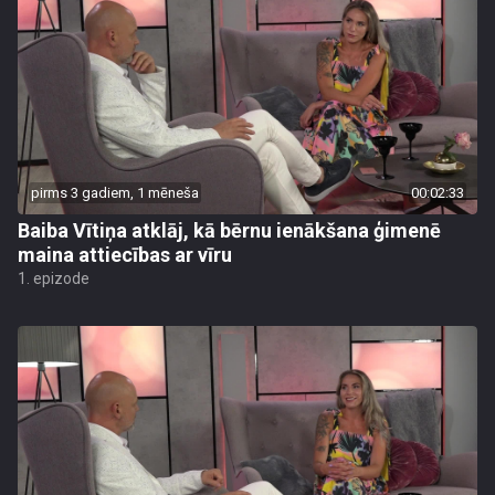
pirms 3 gadiem, 1 mēneša
00:02:33
Baiba Vītiņa atklāj, kā bērnu ienākšana ģimenē
maina attiecības ar vīru
1. epizode