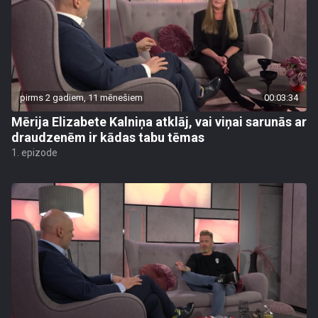
pirms 2 gadiem, 11 mēnešiem
00:03:34
Mērija Elizabete Kalniņa atklāj, vai viņai sarunās ar
draudzenēm ir kādas tabu tēmas
1. epizode