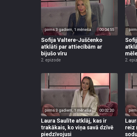
pirms 3 gadiem, 1 mēneša
00:04:55
pirm
Sofija Valtere-Juščenko
Sofi
atklāti par attiecībām ar
atkl
bijušo vīru
mēl
2. epizode
2. epi
pirms 3 gadiem, 1 mēneša
00:02:20
pirm
Laura Saulīte atklāj, kas ir
Laur
trakākais, ko viņa savā dzīvē
reiz
piedzīvojusi
sod