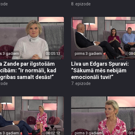
zode
8. epizode
s 3 gadiem
00:05:13
pirms 3 gadiem
00:
a Zande par ilgstošām
Līva un Edgars Spuravi:
ecībām: “Ir normāli, kad
“Sākumā mēs nebijām
 gribas samalt desās!”
emocionāli tuvi!”
zode
7. epizode
s 3 gadiem
00:02:52
pirms 3 gadiem
00: