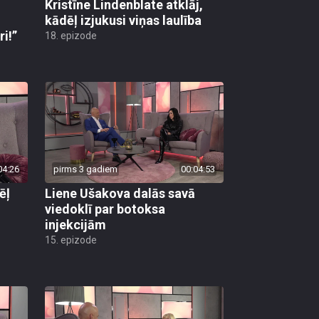
Kristīne Lindenblate atklāj,
kādēļ izjukusi viņas laulība
i!”
18. epizode
04:26
pirms 3 gadiem
00:04:53
ēļ
Liene Ušakova dalās savā
viedoklī par botoksa
injekcijām
15. epizode