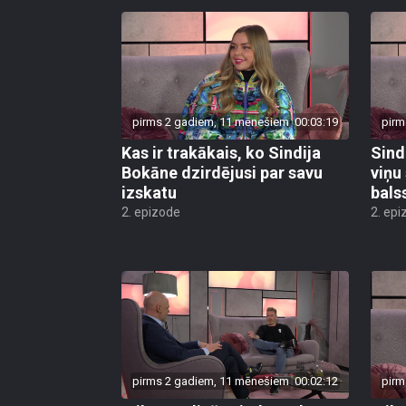
pirms 2 gadiem, 11 mēnešiem
00:03:19
pirm
Kas ir trakākais, ko Sindija
Sind
Bokāne dzirdējusi par savu
viņu 
izskatu
bals
2. epizode
2. epi
pirms 2 gadiem, 11 mēnešiem
00:02:12
pirm