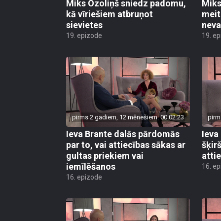
Miks Ozoliņš sniedz padomu,
Miks 
kā vīriešiem atbruņot
meit
sievietes
neva
19. epizode
19. e
pirms 2 gadiem, 12 mēnešiem
00:02:23
pirm
Ieva Brante dalās pārdomās
Ieva
par to, vai attiecības sākas ar
šķir
gultas priekiem vai
atti
iemīlēšanos
16. e
16. epizode