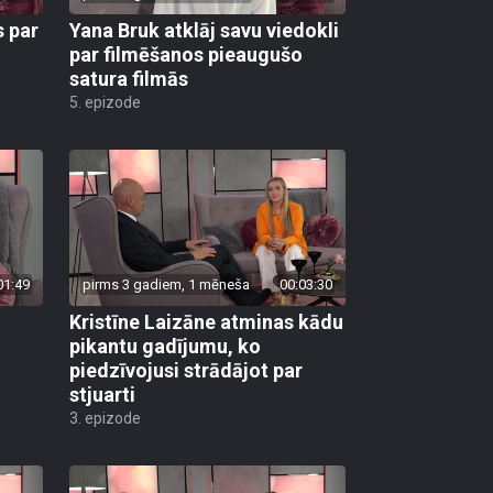
s par
Yana Bruk atklāj savu viedokli
par filmēšanos pieaugušo
satura filmās
5. epizode
01:49
pirms 3 gadiem, 1 mēneša
00:03:30
Kristīne Laizāne atminas kādu
pikantu gadījumu, ko
piedzīvojusi strādājot par
stjuarti
3. epizode