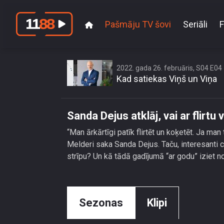
Pašmāju TV šovi
Seriāli
F
S
2022. gada 26. februāris, S04 E04
Kad satiekas Viņš un Viņa
Sanda Dejus atklāj, vai ar flirtu 
“Man ārkārtīgi patīk flirtēt un koķetēt. Ja man 
Melderi saka Sanda Dejus. Taču, interesanti ci
strīpu? Un kā tādā gadījumā “ar godu” iziet n
Sezonas
Klipi