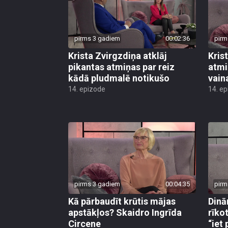
pirms 3 gadiem
00:02:36
pirm
Krista Zvirgzdiņa atklāj
Kris
pikantas atmiņas par reiz
atmi
kādā pludmalē notikušo
vain
14. epizode
14. e
pirms 3 gadiem
00:04:35
pirm
Kā pārbaudīt krūtis mājas
Dinā
apstākļos? Skaidro Ingrīda
rīko
Circene
“iet 