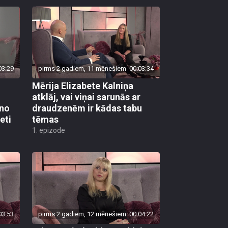
03:29
pirms 2 gadiem, 11 mēnešiem
00:03:34
Mērija Elizabete Kalniņa
atklāj, vai viņai sarunās ar
 no
draudzenēm ir kādas tabu
eti
tēmas
1. epizode
03:53
pirms 2 gadiem, 12 mēnešiem
00:04:22