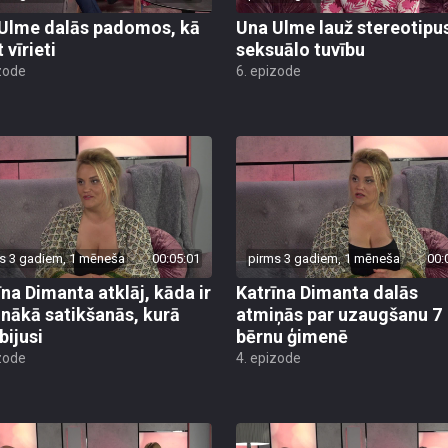
Ulme dalās padomos, kā
Una Ulme lauž stereotipu
 vīrieti
seksuālo tuvību
zode
6. epizode
s 3 gadiem, 1 mēneša
00:05:01
pirms 3 gadiem, 1 mēneša
00:
īna Dimanta atklāj, kāda ir
Katrīna Dimanta dalās
inākā satikšanās, kurā
atmiņās par uzaugšanu 7
bijusi
bērnu ģimenē
zode
4. epizode