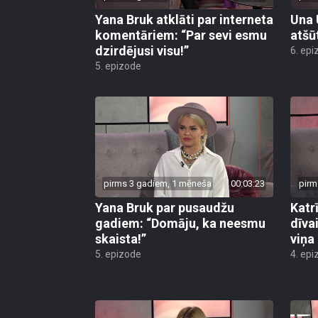
Yana Bruk atklāti par interneta
Una 
komentāriem: “Par sevi esmu
atšūt
dzirdējusi visu!”
6. epi
5. epizode
pirms 3 gadiem, 1 mēneša
00:03:23
pirm
Yana Bruk par pusaudžu
Katr
gadiem: “Domāju, ka neesmu
dīva
skaista!”
viņa 
5. epizode
4. epi