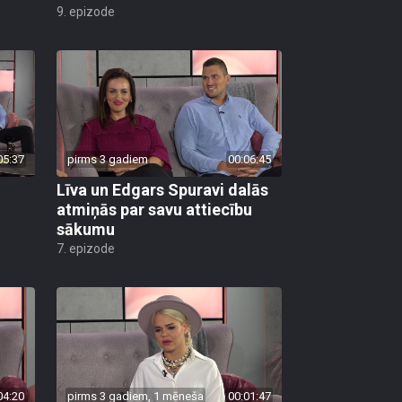
9. epizode
05:37
pirms 3 gadiem
00:06:45
Līva un Edgars Spuravi dalās
atmiņās par savu attiecību
sākumu
7. epizode
04:20
pirms 3 gadiem, 1 mēneša
00:01:47