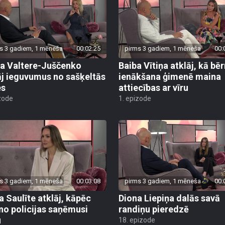
s 3 gadiem, 1 mēneša
00:02:25
pirms 3 gadiem, 1 mēneša
00:
ja Valtere-Juščenko
Baiba Vītiņa atklāj, kā bē
āj ieguvumus no sašķeltās
ienākšana ģimenē maina
es
attiecības ar vīru
zode
1. epizode
s 3 gadiem, 1 mēneša
00:03:08
pirms 3 gadiem, 1 mēneša
00:
a Saulīte atklāj, kāpēc
Diona Liepiņa dalās savā
 no policijas saņēmusi
randiņu pieredzē
u
18. epizode