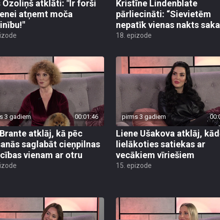
Ozoliņš atklāti: "Ir forši
Kristīne Lindenblate
enei atņemt moča
pārliecināti: “Sievietēm
inību!"
nepatīk vienas nakts sakar
pizode
18. epizode
s 3 gadiem
00:01:46
pirms 3 gadiem
00:
 Brante atklāj, kā pēc
Liene Ušakova atklāj, kād
šanās saglabāt cieņpilnas
lielākoties satiekas ar
ecības vienam ar otru
vecākiem vīriešiem
pizode
15. epizode