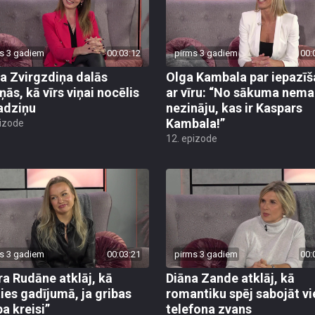
s 3 gadiem
00:03:12
pirms 3 gadiem
00:
ta Zvirgzdiņa dalās
Olga Kambala par iepazī
ņās, kā vīrs viņai nocēlis
ar vīru: “No sākuma nem
adziņu
nezināju, kas ir Kaspars
Kambala!”
pizode
12. epizode
s 3 gadiem
00:03:21
pirms 3 gadiem
00:
ra Rudāne atklāj, kā
Diāna Zande atklāj, kā
ties gadījumā, ja gribas
romantiku spēj sabojāt vi
pa kreisi”
telefona zvans