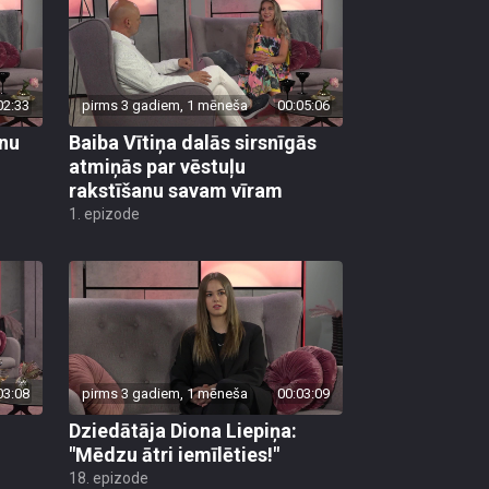
02:33
pirms 3 gadiem, 1 mēneša
00:05:06
rnu
Baiba Vītiņa dalās sirsnīgās
atmiņās par vēstuļu
rakstīšanu savam vīram
1. epizode
03:08
pirms 3 gadiem, 1 mēneša
00:03:09
Dziedātāja Diona Liepiņa:
"Mēdzu ātri iemīlēties!"
18. epizode