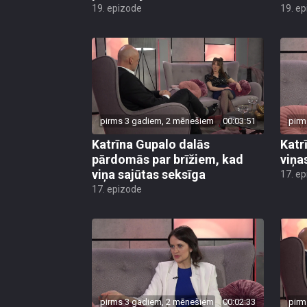
19. epizode
19. e
pirms 3 gadiem, 2 mēnešiem
00:03:51
pirm
Katrīna Gupalo dalās
Katr
pārdomās par brīžiem, kad
viņas
viņa sajūtas seksīga
17. e
17. epizode
pirms 3 gadiem, 2 mēnešiem
00:02:33
pirm