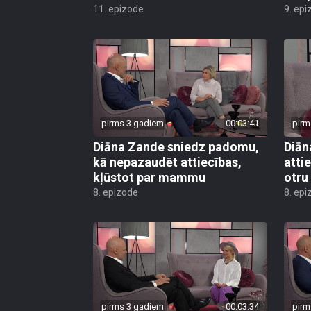
11. epizode
9. epi
pirms 3 gadiem
00:03:41
pirm
Diāna Zande sniedz padomu,
Diān
kā nepazaudēt attiecības,
atti
kļūstot par mammu
otru
8. epizode
8. epi
pirms 3 gadiem
00:03:34
pirm