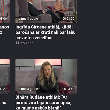
03:06
pirms 3 gadiem
00:03:50
šanos
Ingrīda Circene atklāj, kādēļ
az
barošana ar krūti nāk par labu
sievietes veselībai
11. epizode
02:21
pirms 3 gadiem
00:03:58
Dināra Rudāne atklāti: “Ar
ens
pirmo vīru bijām sarunājuši,
ka mums nebūs bērni!”