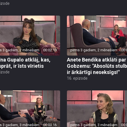
pizode
s 3 gadiem, 2 mēnešiem
00:02:10
pirms 3 gadiem, 2 mēnešiem
00:
īna Gupalo atklāj, kas,
Anete Bendika atklāti par
prāt, ir īsts vīrietis
Gobzemu: "Absolūts stul
ir ārkārtīgi neseksīgs!"
pizode
16. epizode
s 3 gadiem, 3 mēnešiem
00:03:16
pirms 3 gadiem, 3 mēnešiem
00: