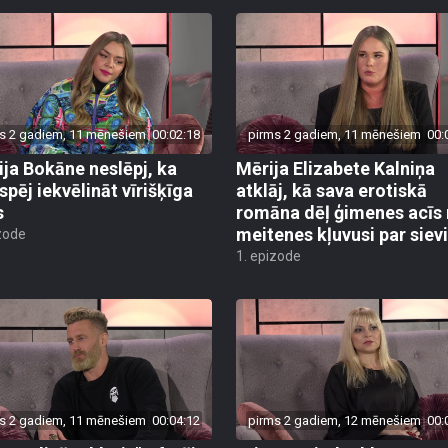
s 2 gadiem, 11 mēnešiem
00:02:18
pirms 2 gadiem, 11 mēnešiem
00:
ija Bokāne neslēpj, ka
Mērija Elizabete Kalniņa
spēj iekvēlināt vīrišķīga
atklāj, kā sava erotiskā
s
romāna dēļ ģimenes acīs
meitenes kļuvusi par sievi
zode
1. epizode
s 2 gadiem, 11 mēnešiem
00:04:12
pirms 2 gadiem, 12 mēnešiem
00: