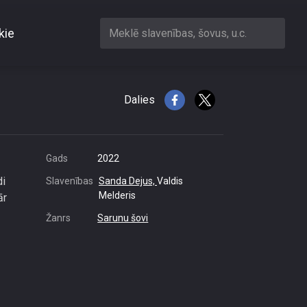
kie
Meklē slavenības, šovus, u.c.
\"
Dalies
Gads
2022
di
Slavenības
Sanda Dejus,
Valdis
Melderis
ār
Žanrs
Sarunu šovi