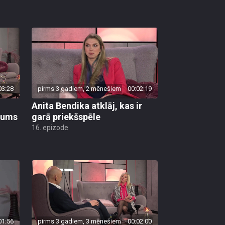
03:28
pirms 3 gadiem, 2 mēnešiem
00:02:19
Anita Bendika atklāj, kas ir
bums
garā priekšspēle
16. epizode
01:56
pirms 3 gadiem, 3 mēnešiem
00:02:00