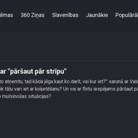
ilmas
360 Ziņas
Slavenības
Jaunākie
Populārā
anda Dejus atklāj, vai ar flirtu var \"pāršaut pār strīpu
var "pāršaut pār strīpu"
to atņemtu, tad kāda jēga kaut ko darīt, vai kur iet?” sarunā ar Val
k tālu vari iet ar koķetēšanu? Un vai ar flirtu iespējams pāršaut p
o mulsinošas situācijas?