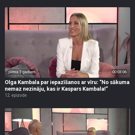
pirms 3 gadiem
00:03:06
Olga Kambala par iepazīšanos ar vīru: “No sākuma
nemaz nezināju, kas ir Kaspars Kambala!”
12. epizode