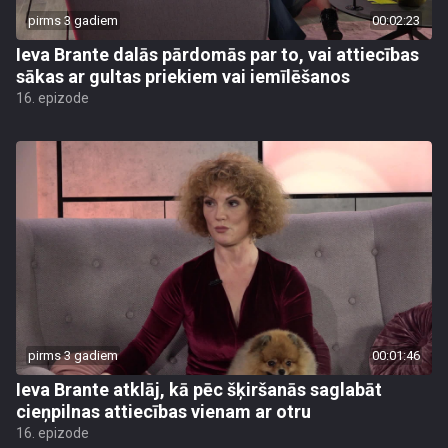
pirms 3 gadiem
00:02:23
Ieva Brante dalās pārdomās par to, vai attiecības
sākas ar gultas priekiem vai iemīlēšanos
16. epizode
pirms 3 gadiem
00:01:46
Ieva Brante atklāj, kā pēc šķiršanās saglabāt
cieņpilnas attiecības vienam ar otru
16. epizode