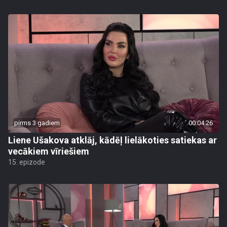
pirms 3 gadiem
00:04:26
Liene Ušakova atklāj, kādēļ lielākoties satiekas ar
vecākiem vīriešiem
15. epizode