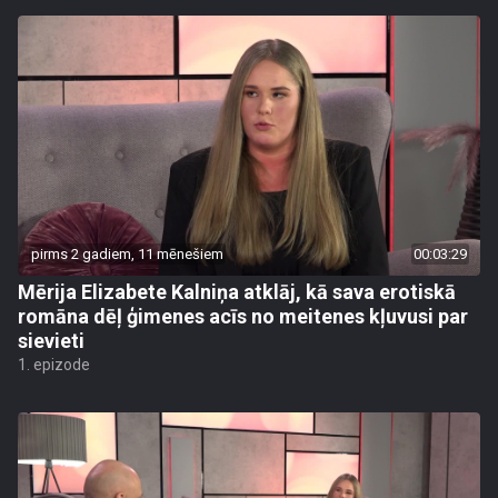
pirms 2 gadiem, 11 mēnešiem
00:03:29
Mērija Elizabete Kalniņa atklāj, kā sava erotiskā
romāna dēļ ģimenes acīs no meitenes kļuvusi par
sievieti
1. epizode