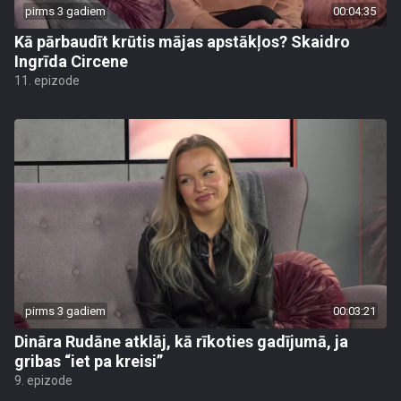
pirms 3 gadiem
00:04:35
Kā pārbaudīt krūtis mājas apstākļos? Skaidro
Ingrīda Circene
11. epizode
pirms 3 gadiem
00:03:21
Dināra Rudāne atklāj, kā rīkoties gadījumā, ja
gribas “iet pa kreisi”
9. epizode