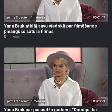
pirms 3 gadiem, 1 mēneša
00:01:47
Yana Bruk atklāj savu viedokli par filmēšanos
pieaugušo satura filmās
5. epizode
pirms 3 gadiem, 1 mēneša
00:03:23
Yana Bruk par pusaudžu gadiem: “Domāju, ka