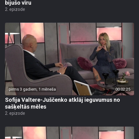
bijušo vīru
2. epizode
pirms 3 gadiem, 1 mēneša
00:02:25
Sofija Valtere-Juščenko atklāj ieguvumus no
sašķeltās mēles
2. epizode