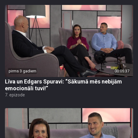
pirms 3 gadiem
00:05:37
Līva un Edgars Spuravi: “Sākumā mēs nebijām
emocionāli tuvi!”
7. epizode