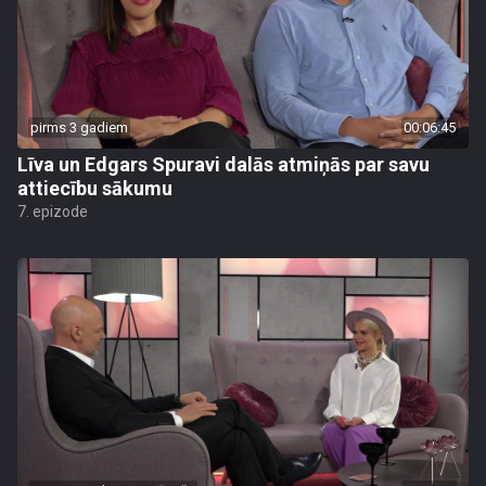
pirms 3 gadiem
00:06:45
Līva un Edgars Spuravi dalās atmiņās par savu
attiecību sākumu
7. epizode