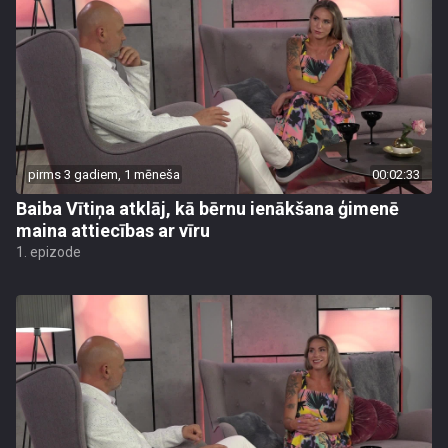
pirms 3 gadiem, 1 mēneša
00:02:33
Baiba Vītiņa atklāj, kā bērnu ienākšana ģimenē
maina attiecības ar vīru
1. epizode