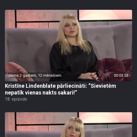
pirms 2 gadiem, 12 mēnešiem
00:03:53
Kristīne Lindenblate pārliecināti: “Sievietēm
nepatīk vienas nakts sakari!”
18. epizode