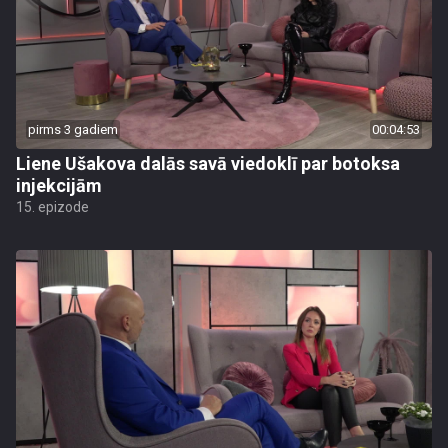
pirms 3 gadiem
00:04:53
Liene Ušakova dalās savā viedoklī par botoksa
injekcijām
15. epizode