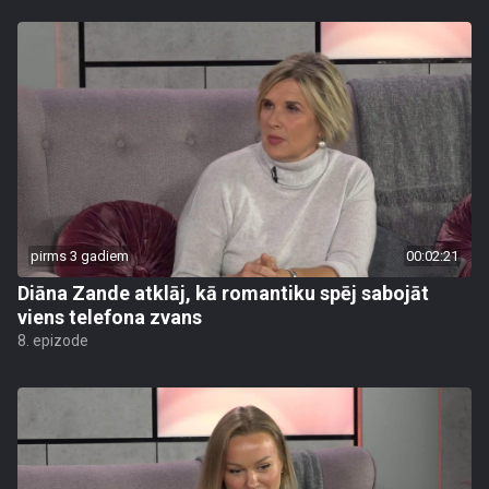
pirms 3 gadiem
00:02:21
Diāna Zande atklāj, kā romantiku spēj sabojāt
viens telefona zvans
8. epizode