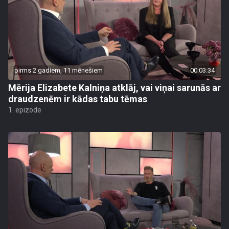
pirms 2 gadiem, 11 mēnešiem
00:03:34
Mērija Elizabete Kalniņa atklāj, vai viņai sarunās ar
draudzenēm ir kādas tabu tēmas
1. epizode