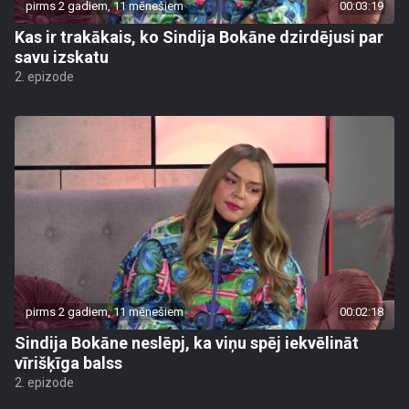
pirms 2 gadiem, 11 mēnešiem
00:03:19
Kas ir trakākais, ko Sindija Bokāne dzirdējusi par
savu izskatu
2. epizode
pirms 2 gadiem, 11 mēnešiem
00:02:18
Sindija Bokāne neslēpj, ka viņu spēj iekvēlināt
vīrišķīga balss
2. epizode