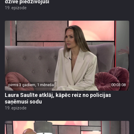
dzīvē piedzīvojusi
19. epizode
pirms 3 gadiem, 1 mēneša
00:03:08
Laura Saulīte atklāj, kāpēc reiz no policijas
saņēmusi sodu
19. epizode