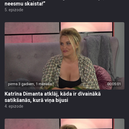
neesmu skaista!”
5. epizode
pirms 3 gadiem, 1 mēneša
00:05:01
Katrīna Dimanta atklāj, kāda ir dīvainākā
satikšanās, kurā viņa bijusi
4. epizode