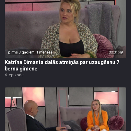
pirms 3 gadiem, 1 mēneša
00:01:49
Katrīna Dimanta dalās atmiņās par uzaugšanu 7
bērnu ģimenē
4. epizode