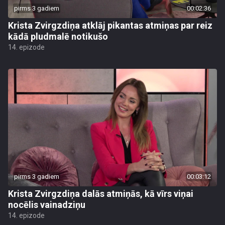
pirms 3 gadiem
00:02:36
Krista Zvirgzdiņa atklāj pikantas atmiņas par reiz
kādā pludmalē notikušo
14. epizode
pirms 3 gadiem
00:03:12
Krista Zvirgzdiņa dalās atmiņās, kā vīrs viņai
nocēlis vainadziņu
14. epizode