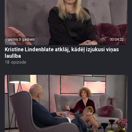
pirms 3 gadiem
00:04:22
Kristīne Lindenblate atklāj, kādēļ izjukusi viņas
laulība
18. epizode