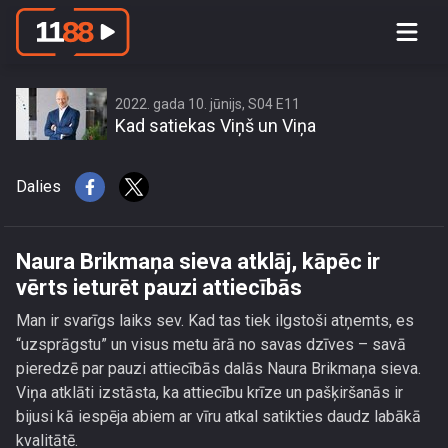
Naura Brikmaņa sieva atklāj, kāpēc ir
vērts ieturēt pauzi attiecībās
2022. gada 10. jūnijs, S04 E11
Kad satiekas Viņš un Viņa
Dalies
Naura Brikmaņa sieva atklāj, kāpēc ir
vērts ieturēt pauzi attiecībās
Man ir svarīgs laiks sev. Kad tas tiek ilgstoši atņemts, es
“uzsprāgstu” un visus metu ārā no savas dzīves – savā
pieredzē par pauzi attiecībās dalās Naura Brikmaņa sieva.
Viņa atklāti izstāsta, ka attiecību krīze un pašķiršanās ir
bijusi kā iespēja abiem ar vīru atkal satikties daudz labākā
kvalitātē.