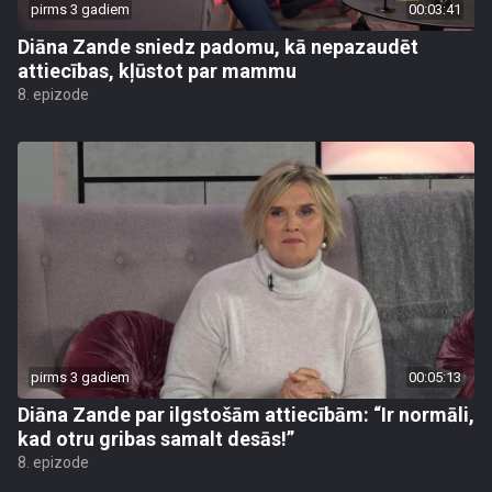
pirms 3 gadiem
00:03:41
Diāna Zande sniedz padomu, kā nepazaudēt
attiecības, kļūstot par mammu
8. epizode
pirms 3 gadiem
00:05:13
Diāna Zande par ilgstošām attiecībām: “Ir normāli,
kad otru gribas samalt desās!”
8. epizode