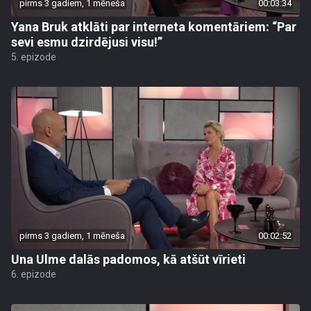
pirms 3 gadiem, 1 mēneša
00:03:34
Yana Bruk atklāti par interneta komentāriem: “Par
sevi esmu dzirdējusi visu!”
5. epizode
pirms 3 gadiem, 1 mēneša
00:02:52
Una Ulme dalās padomos, kā atšūt vīrieti
6. epizode