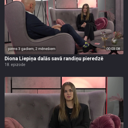
pirms 3 gadiem, 2 mēnešiem
00:03:08
Diona Liepiņa dalās savā randiņu pieredzē
18. epizode