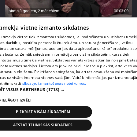
pirms 3 gadiem, 2 mēnešiem
00:03:09
Dziedātāja Diona Liepiņa: "Mēdzu ātri iemīlēties!"
 tīmekļa vietne izmanto sīkdatnes
18. epizode
 tīmekļa vietnē tiek izmantotas sīkdatnes, lai nodrošinātu un uzlabotu tīmek
nes darbību., nosūtītu personalizētu reklāmu un satura ģenerēšanai, veiktu
āmas un satura mērījumus, auditorijas datu apkopošanu, kā arī produktu izst
zlabošanu. Zemāk sniedzam informāciju par visām sīkdatnēm, kuras tiek
ntotas mūsu tīmekļa vietnēs. Sīkdatnes var atšķirties atkarībā no apmeklētā
rneta vietnes sadaļas. Lietotājam jebkurā brīdī ir iespēja piekrist, atteikties va
īt savu piekrišanu. Piekrišanas sniegšana, kā arī tās atsaukšana vai mainīša
ecas uz visām interneta vietnes sadaļām. Vairāk informācijas par izmantotaj
atnēm skatīt
sīkdatņu izmantošanas noteikumos.
ĪT VISUS PARTNERUS
(1718) →
PIELĀGOT IZVĒLI
pirms 3 gadiem, 2 mēnešiem
00:03:51
PIEKRIST VISĀM SĪKDATNĒM
Katrīna Gupalo dalās pārdomās par brīžiem, kad
viņa sajūtas seksīga
ATSTĀT TEHNISKĀS SĪKDATNES
17. epizode