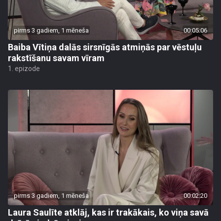
pirms 3 gadiem, 1 mēneša
00:05:06
Baiba Vītiņa dalās sirsnīgās atmiņās par vēstuļu
rakstīšanu savam vīram
1. epizode
pirms 3 gadiem, 1 mēneša
00:02:20
Laura Saulīte atklāj, kas ir trakākais, ko viņa savā