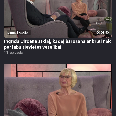
pirms 3 gadiem
00:03:50
Ingrīda Circene atklāj, kādēļ barošana ar krūti nāk
par labu sievietes veselībai
11. epizode