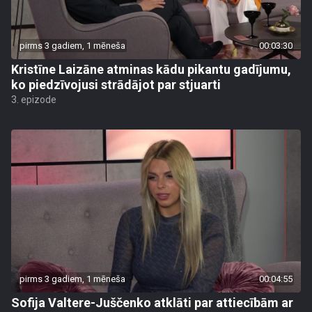
pirms 3 gadiem, 1 mēneša
00:03:30
Kristīne Laizāne atminas kādu pikantu gadījumu,
ko piedzīvojusi strādājot par stjuarti
3. epizode
pirms 3 gadiem, 1 mēneša
00:04:55
Sofija Valtere-Juščenko atklāti par attiecībām ar