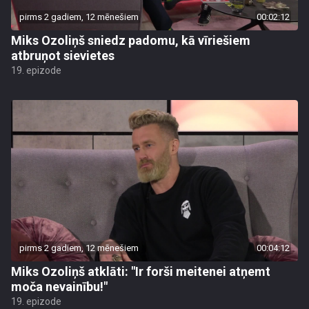
pirms 2 gadiem, 12 mēnešiem
00:02:12
Miks Ozoliņš sniedz padomu, kā vīriešiem
atbruņot sievietes
19. epizode
pirms 2 gadiem, 12 mēnešiem
00:04:12
Miks Ozoliņš atklāti: "Ir forši meitenei atņemt
moča nevainību!"
19. epizode