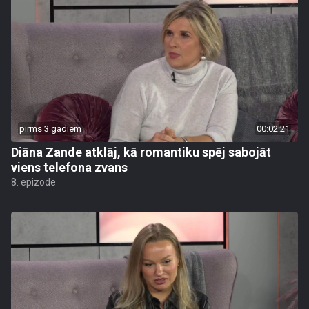
pirms 3 gadiem
00:02:21
Diāna Zande atklāj, kā romantiku spēj sabojāt
viens telefona zvans
8. epizode