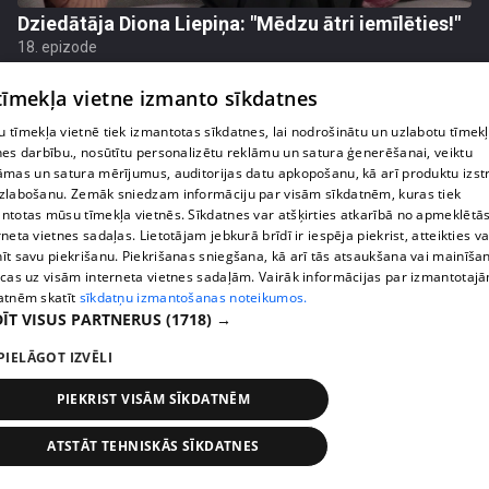
Dziedātāja Diona Liepiņa: "Mēdzu ātri iemīlēties!"
18. epizode
 tīmekļa vietne izmanto sīkdatnes
 tīmekļa vietnē tiek izmantotas sīkdatnes, lai nodrošinātu un uzlabotu tīmek
nes darbību., nosūtītu personalizētu reklāmu un satura ģenerēšanai, veiktu
āmas un satura mērījumus, auditorijas datu apkopošanu, kā arī produktu izst
zlabošanu. Zemāk sniedzam informāciju par visām sīkdatnēm, kuras tiek
ntotas mūsu tīmekļa vietnēs. Sīkdatnes var atšķirties atkarībā no apmeklētā
rneta vietnes sadaļas. Lietotājam jebkurā brīdī ir iespēja piekrist, atteikties va
īt savu piekrišanu. Piekrišanas sniegšana, kā arī tās atsaukšana vai mainīša
ecas uz visām interneta vietnes sadaļām. Vairāk informācijas par izmantotaj
atnēm skatīt
sīkdatņu izmantošanas noteikumos.
ĪT VISUS PARTNERUS
(1718) →
pirms 3 gadiem, 2 mēnešiem
00:03:51
PIELĀGOT IZVĒLI
Katrīna Gupalo dalās pārdomās par brīžiem, kad
viņa sajūtas seksīga
PIEKRIST VISĀM SĪKDATNĒM
17. epizode
ATSTĀT TEHNISKĀS SĪKDATNES