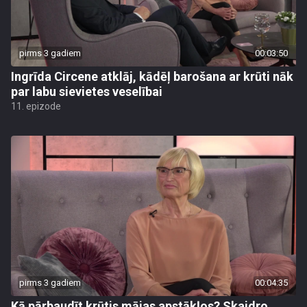
pirms 3 gadiem
00:03:50
Ingrīda Circene atklāj, kādēļ barošana ar krūti nāk
par labu sievietes veselībai
11. epizode
pirms 3 gadiem
00:04:35
Kā pārbaudīt krūtis mājas apstākļos? Skaidro