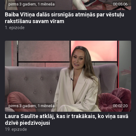
pirms 3 gadiem, 1 mēneša
00:05:06
Baiba Vītiņa dalās sirsnīgās atmiņās par vēstuļu
rakstīšanu savam vīram
1. epizode
pirms 3 gadiem, 1 mēneša
00:02:20
Laura Saulīte atklāj, kas ir trakākais, ko viņa savā
dzīvē piedzīvojusi
19. epizode