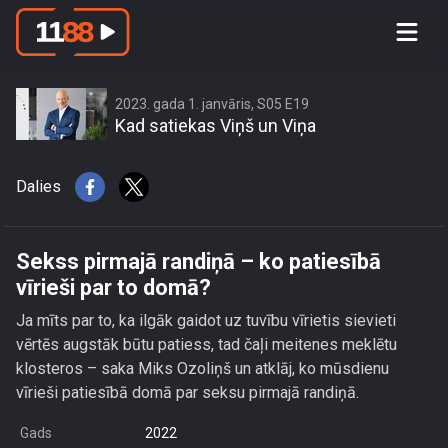
Sekss pirmajā randiņā – ko patiesībā
vīrieši par to domā?
2023. gada 1. janvāris, S05 E19
Kad satiekas Viņš un Viņa
Dalies
Sekss pirmajā randiņā – ko patiesībā
vīrieši par to domā?
Ja mīts par to, ka ilgāk gaidot uz tuvību vīrietis sievieti
vērtēs augstāk būtu patiess, tad čaļi meitenes meklētu
klosteros – saka Miks Ozoliņš un atklāj, ko mūsdienu
vīrieši patiesībā domā par seksu pirmajā randiņā.
Gads
2022