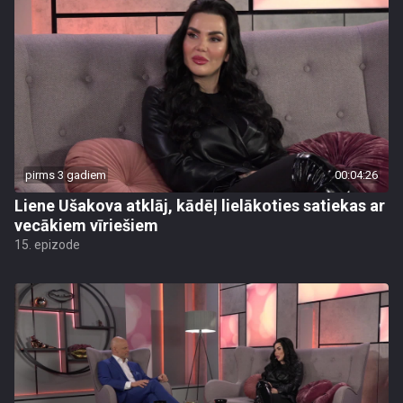
pirms 3 gadiem
00:04:26
Liene Ušakova atklāj, kādēļ lielākoties satiekas ar
vecākiem vīriešiem
15. epizode