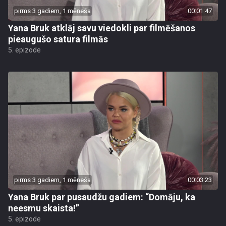
pirms 3 gadiem, 1 mēneša
00:01:47
Yana Bruk atklāj savu viedokli par filmēšanos
pieaugušo satura filmās
5. epizode
pirms 3 gadiem, 1 mēneša
00:03:23
Yana Bruk par pusaudžu gadiem: “Domāju, ka
neesmu skaista!”
5. epizode