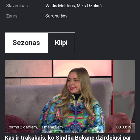
Slavenības
Valdis Melderis, Miks Ozoliņš
Žanrs
Sarunu šovi
Sezonas
Klipi
pirms 2 gadiem, 11 mēnešiem
00:03:19
Kas ir trakākais, ko Sindija Bokāne dzirdējusi par