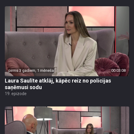
pirms 3 gadiem, 1 mēneša
00:03:08
Laura Saulīte atklāj, kāpēc reiz no policijas
saņēmusi sodu
19. epizode