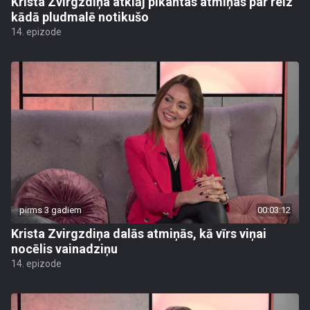
Krista Zvirgzdiņa atklāj pikantas atmiņas par reiz
kādā pludmalē notikušo
14. epizode
pirms 3 gadiem
00:03:12
Krista Zvirgzdiņa dalās atmiņās, kā vīrs viņai
nocēlis vainadziņu
14. epizode