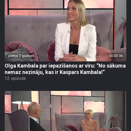
pirms 3 gadiem
00:03:06
Olga Kambala par iepazīšanos ar vīru: “No sākuma
nemaz nezināju, kas ir Kaspars Kambala!”
12. epizode