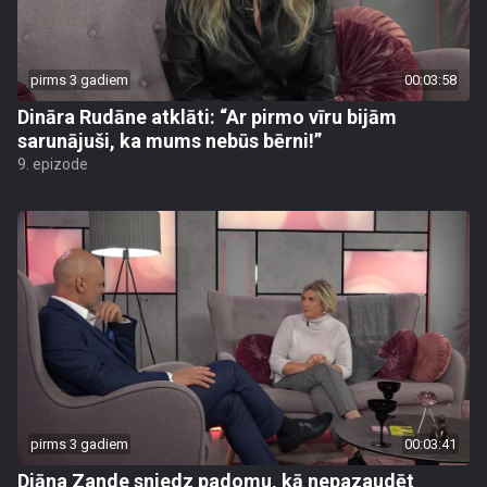
pirms 3 gadiem
00:03:58
Dināra Rudāne atklāti: “Ar pirmo vīru bijām
sarunājuši, ka mums nebūs bērni!”
9. epizode
pirms 3 gadiem
00:03:41
Diāna Zande sniedz padomu, kā nepazaudēt