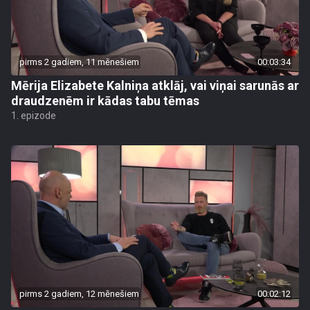
pirms 2 gadiem, 11 mēnešiem
00:03:34
Mērija Elizabete Kalniņa atklāj, vai viņai sarunās ar
draudzenēm ir kādas tabu tēmas
1. epizode
pirms 2 gadiem, 12 mēnešiem
00:02:12