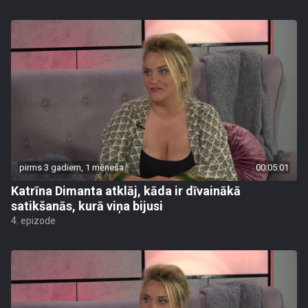
pirms 3 gadiem, 1 mēneša
00:05:01
Katrīna Dimanta atklāj, kāda ir dīvainākā
satikšanās, kurā viņa bijusi
4. epizode