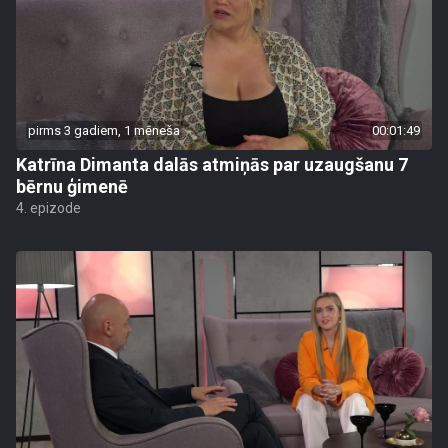
pirms 3 gadiem, 1 mēneša
00:01:49
Katrīna Dimanta dalās atmiņās par uzaugšanu 7
bērnu ģimenē
4. epizode