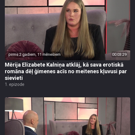
pirms 2 gadiem, 11 mēnešiem
00:03:29
Mērija Elizabete Kalniņa atklāj, kā sava erotiskā
romāna dēļ ģimenes acīs no meitenes kļuvusi par
sievieti
1. epizode