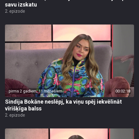
savu izskatu
2. epizode
pirms 2 gadiem, 11 mēnešiem
00:02:18
Sindija Bokāne neslēpj, ka viņu spēj iekvēlināt
vīrišķīga balss
2. epizode