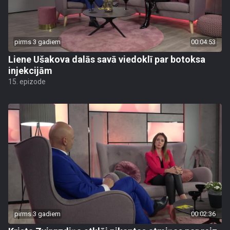
pirms 3 gadiem
00:04:53
Liene Ušakova dalās savā viedoklī par botoksa
injekcijām
15. epizode
pirms 3 gadiem
00:02:36