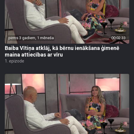
pirms 3 gadiem, 1 mēneša
00:02:33
Baiba Vītiņa atklāj, kā bērnu ienākšana ģimenē
maina attiecības ar vīru
1. epizode