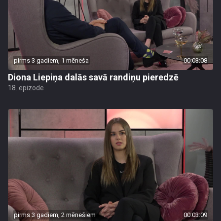
pirms 3 gadiem, 1 mēneša
00:03:08
Diona Liepiņa dalās savā randiņu pieredzē
18. epizode
pirms 3 gadiem, 2 mēnešiem
00:03:09