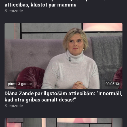
attiecības, kļūstot par mammu
8. epizode
pirms 3 gadiem
00:05:13
Diāna Zande par ilgstošām attiecībām: “Ir normāli,
kad otru gribas samalt desās!”
8. epizode