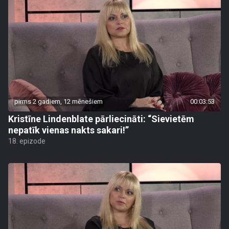
pirms 2 gadiem, 12 mēnešiem
00:03:53
Kristīne Lindenblate pārliecināti: “Sievietēm
nepatīk vienas nakts sakari!”
18. epizode