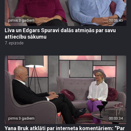
pirms 3 gadiem
00:06:45
Līva un Edgars Spuravi dalās atmiņās par savu
attiecību sākumu
7. epizode
pirms 3 gadiem
00:03:34
Yana Bruk atklāti par interneta komentāriem: “Par