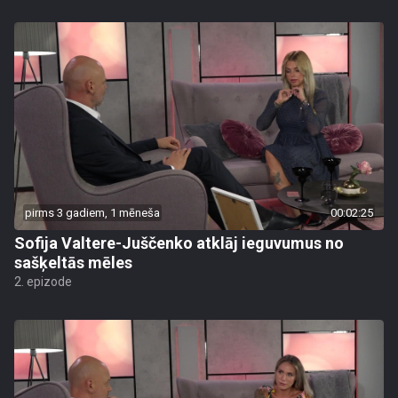
pirms 3 gadiem, 1 mēneša
00:02:25
Sofija Valtere-Juščenko atklāj ieguvumus no
sašķeltās mēles
2. epizode