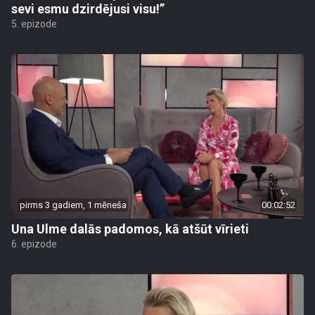
sevi esmu dzirdējusi visu!”
5. epizode
pirms 3 gadiem, 1 mēneša
00:02:52
Una Ulme dalās padomos, kā atšūt vīrieti
6. epizode