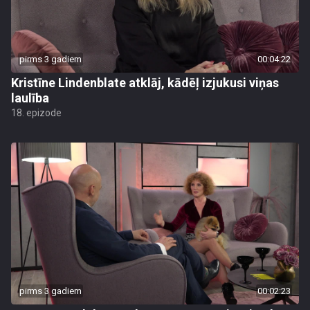
pirms 3 gadiem
00:04:22
Kristīne Lindenblate atklāj, kādēļ izjukusi viņas
laulība
18. epizode
pirms 3 gadiem
00:02:23