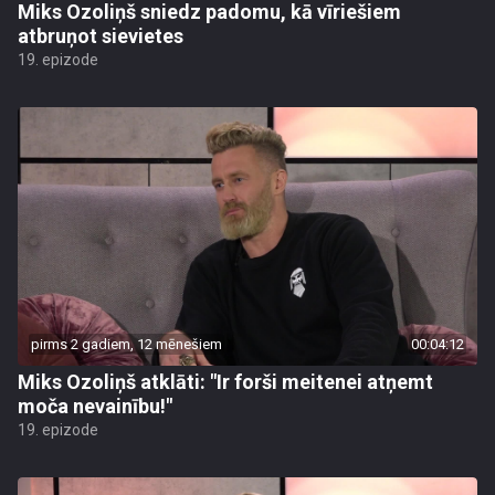
Miks Ozoliņš sniedz padomu, kā vīriešiem
atbruņot sievietes
19. epizode
pirms 2 gadiem, 12 mēnešiem
00:04:12
Miks Ozoliņš atklāti: "Ir forši meitenei atņemt
moča nevainību!"
19. epizode