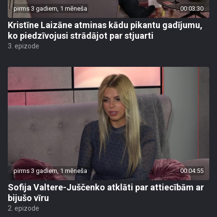
pirms 3 gadiem, 1 mēneša
00:03:30
Kristīne Laizāne atminas kādu pikantu gadījumu,
ko piedzīvojusi strādājot par stjuarti
3. epizode
pirms 3 gadiem, 1 mēneša
00:04:55
Sofija Valtere-Juščenko atklāti par attiecībām ar
bijušo vīru
2. epizode