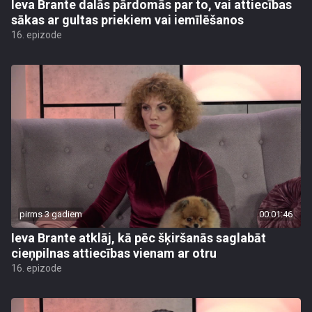
Ieva Brante dalās pārdomās par to, vai attiecības
sākas ar gultas priekiem vai iemīlēšanos
16. epizode
pirms 3 gadiem
00:01:46
Ieva Brante atklāj, kā pēc šķiršanās saglabāt
cieņpilnas attiecības vienam ar otru
16. epizode