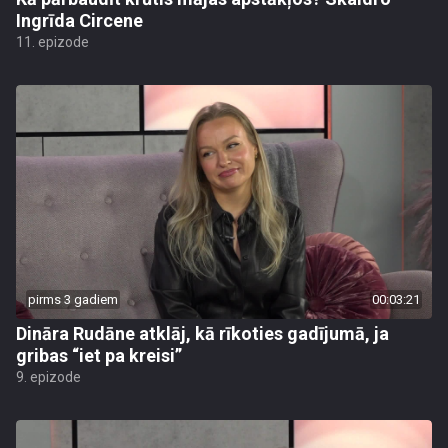
Ingrīda Circene
11. epizode
pirms 3 gadiem
00:03:21
Dināra Rudāne atklāj, kā rīkoties gadījumā, ja
gribas “iet pa kreisi”
9. epizode