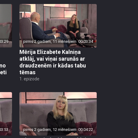
03:29
pirms 2 gadiem, 11 mēnešiem
00:03:34
Mērija Elizabete Kalniņa
atklāj, vai viņai sarunās ar
 no
draudzenēm ir kādas tabu
eti
tēmas
1. epizode
03:53
pirms 2 gadiem, 12 mēnešiem
00:04:22