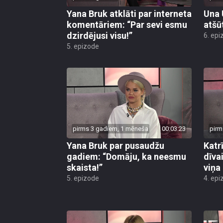
Yana Bruk atklāti par interneta
Una 
komentāriem: “Par sevi esmu
atšūt
dzirdējusi visu!”
6. epi
5. epizode
pirms 3 gadiem, 1 mēneša
00:03:23
pirm
Yana Bruk par pusaudžu
Katr
gadiem: “Domāju, ka neesmu
dīva
skaista!”
viņa 
5. epizode
4. epi