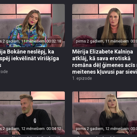
s 2 gadiem, 11 mēnešiem
00:02:18
pirms 2 gadiem, 11 mēnešiem
00:
ija Bokāne neslēpj, ka
Mērija Elizabete Kalniņa
spēj iekvēlināt vīrišķīga
atklāj, kā sava erotiskā
s
romāna dēļ ģimenes acīs
meitenes kļuvusi par sievi
zode
1. epizode
s 2 gadiem, 12 mēnešiem
00:04:12
pirms 2 gadiem, 12 mēnešiem
00: