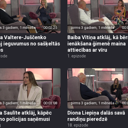
s 3 gadiem, 1 mēneša
00:02:25
pirms 3 gadiem, 1 mēneša
00:
ja Valtere-Juščenko
Baiba Vītiņa atklāj, kā bē
āj ieguvumus no sašķeltās
ienākšana ģimenē maina
es
attiecības ar vīru
zode
1. epizode
s 3 gadiem, 1 mēneša
00:03:08
pirms 3 gadiem, 1 mēneša
00:
a Saulīte atklāj, kāpēc
Diona Liepiņa dalās savā
 no policijas saņēmusi
randiņu pieredzē
u
18. epizode