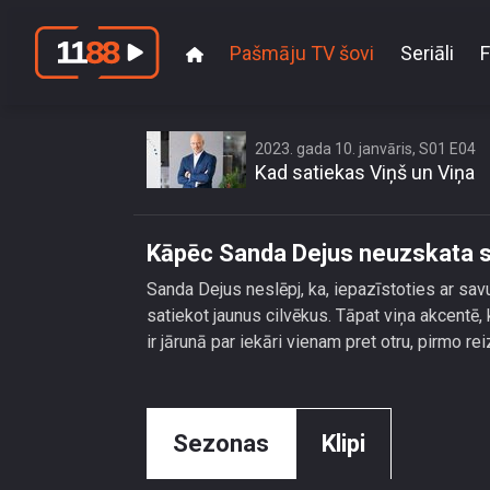
Pašmāju TV šovi
Seriāli
F
Kāpēc San
2023. gada 10. janvāris, S01 E04
Kad satiekas Viņš un Viņa
Kāpēc Sanda Dejus neuzskata sa
Sanda Dejus neslēpj, ka, iepazīstoties ar savu v
satiekot jaunus cilvēkus. Tāpat viņa akcentē,
ir jārunā par iekāri vienam pret otru, pirmo rei
Sezonas
Klipi