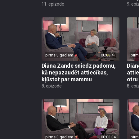
11. epizode
9. epi
pirms 3 gadiem
00:03:41
pirm
Diāna Zande sniedz padomu,
Diān
kā nepazaudēt attiecības,
atti
kļūstot par mammu
otru
8. epizode
8. epi
pirms 3 gadiem
00:03:34
pirm