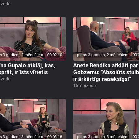
pizode
s 3 gadiem, 2 mēnešiem
00:02:10
pirms 3 gadiem, 2 mēnešiem
00:
īna Gupalo atklāj, kas,
Anete Bendika atklāti par
prāt, ir īsts vīrietis
Gobzemu: "Absolūts stul
ir ārkārtīgi neseksīgs!"
pizode
16. epizode
s 3 gadiem, 3 mēnešiem
00:03:16
pirms 3 gadiem, 3 mēnešiem
00: