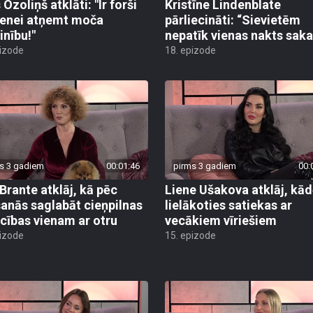
Ozoliņš atklāti: "Ir forši
Kristīne Lindenblate
enei atņemt moča
pārliecināti: “Sievietēm
inību!"
nepatīk vienas nakts sakar
pizode
18. epizode
s 3 gadiem
00:01:46
pirms 3 gadiem
00:
 Brante atklāj, kā pēc
Liene Ušakova atklāj, kād
šanās saglabāt cieņpilnas
lielākoties satiekas ar
ecības vienam ar otru
vecākiem vīriešiem
pizode
15. epizode