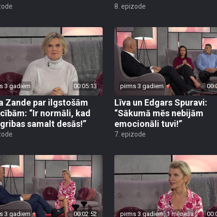
zode
8. epizode
s 3 gadiem
00:05:13
pirms 3 gadiem
00:
a Zande par ilgstošām
Līva un Edgars Spuravi:
ecībām: “Ir normāli, kad
“Sākumā mēs nebijām
 gribas samalt desās!”
emocionāli tuvi!”
zode
7. epizode
s 3 gadiem
00:02:52
pirms 3 gadiem, 1 mēneša
00: