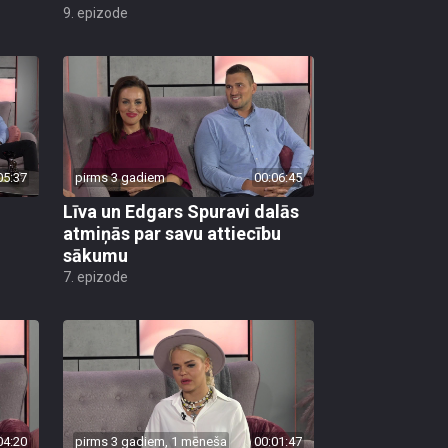
9. epizode
05:37
pirms 3 gadiem
00:06:45
Līva un Edgars Spuravi dalās
atmiņās par savu attiecību
sākumu
7. epizode
04:20
pirms 3 gadiem, 1 mēneša
00:01:47