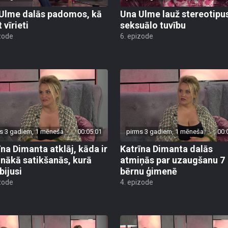
Ulme dalās padomos, kā
Una Ulme lauž stereotipu
 vīrieti
seksuālo tuvību
zode
6. epizode
s 3 gadiem, 1 mēneša
00:05:01
pirms 3 gadiem, 1 mēneša
00:
īna Dimanta atklāj, kāda ir
Katrīna Dimanta dalās
inākā satikšanās, kurā
atmiņās par uzaugšanu 7
bijusi
bērnu ģimenē
zode
4. epizode