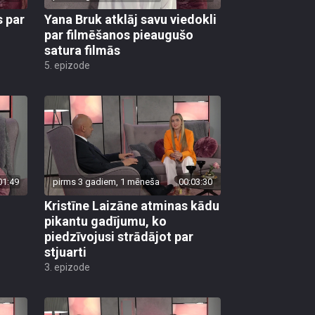
s par
Yana Bruk atklāj savu viedokli
par filmēšanos pieaugušo
satura filmās
5. epizode
01:49
pirms 3 gadiem, 1 mēneša
00:03:30
Kristīne Laizāne atminas kādu
pikantu gadījumu, ko
piedzīvojusi strādājot par
stjuarti
3. epizode