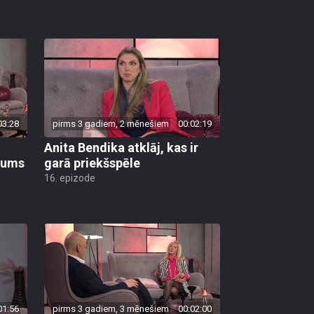
03:28
pirms 3 gadiem, 2 mēnešiem
00:02:19
Anita Bendika atklāj, kas ir
bums
garā priekšspēle
16. epizode
01:56
pirms 3 gadiem, 3 mēnešiem
00:02:00