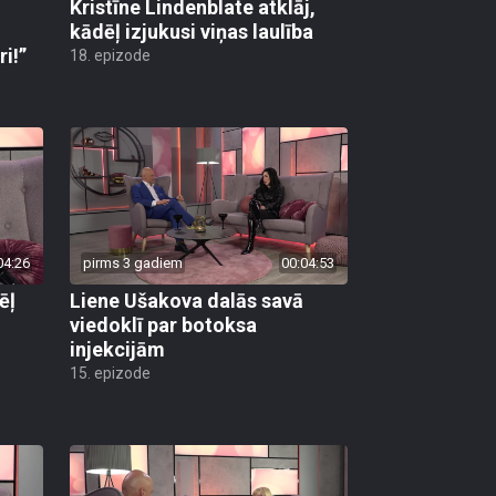
Kristīne Lindenblate atklāj,
kādēļ izjukusi viņas laulība
i!”
18. epizode
04:26
pirms 3 gadiem
00:04:53
ēļ
Liene Ušakova dalās savā
viedoklī par botoksa
injekcijām
15. epizode