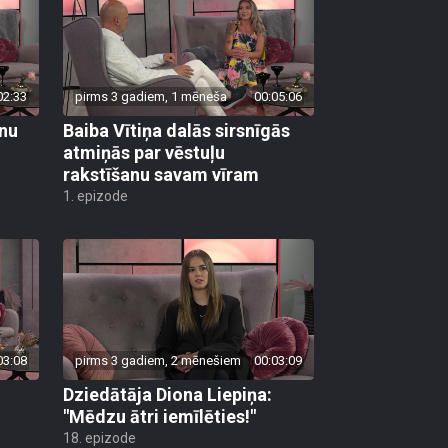
02:33
pirms 3 gadiem, 1 mēneša
00:05:06
rnu
Baiba Vītiņa dalās sirsnīgās
atmiņās par vēstuļu
rakstīšanu savam vīram
1. epizode
03:08
pirms 3 gadiem, 2 mēnešiem
00:03:09
Dziedātāja Diona Liepiņa:
"Mēdzu ātri iemīlēties!"
18. epizode