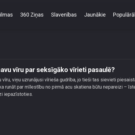
ilmas
360 Ziņas
Slavenības
Jaunākie
Populārā
da Dejus neuzskata savu vīru par seksīgāko vīriet
vu vīru par seksīgāko vīrieti pasaulē?
īru, viņu uzrunājusi vīrieša gudrība, jo tieši tas sievieti piesaist
 ka runāt par mīlestību no pirmā acu skatiena būtu nepareizi – īst
zi iepazīstoties.