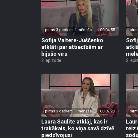
pirms 3 gadiem, 1 mēneša
00:04:55
pirm
Sofija Valtere-Juščenko
Sofi
atklāti par attiecībām ar
atkl
bijušo vīru
mēl
2. epizode
2. epi
pirms 3 gadiem, 1 mēneša
00:02:20
pirm
Laura Saulīte atklāj, kas ir
Laur
trakākais, ko viņa savā dzīvē
reiz
piedzīvojusi
sod