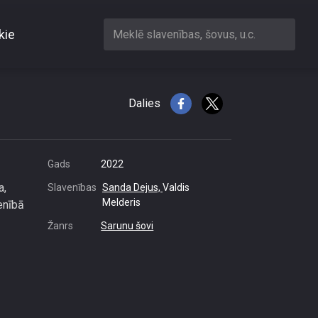
kie
Meklē slavenības, šovus, u.c.
i pasaulē?
Dalies
Gads
2022
a,
Slavenības
Sanda Dejus,
Valdis
Melderis
enībā
Žanrs
Sarunu šovi