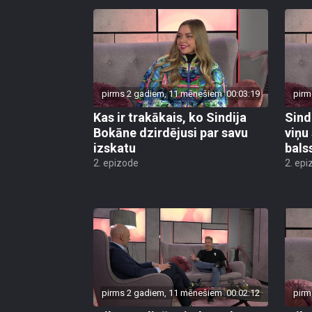
pirms 2 gadiem, 11 mēnešiem
00:03:19
pirm
Kas ir trakākais, ko Sindija
Sind
Bokāne dzirdējusi par savu
viņu 
izskatu
bals
2. epizode
2. epi
pirms 2 gadiem, 11 mēnešiem
00:02:12
pirm