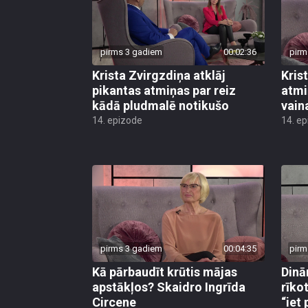
pirms 3 gadiem
00:02:36
pirm
Krista Zvirgzdiņa atklāj
Kris
pikantas atmiņas par reiz
atmi
kādā pludmalē notikušo
vain
14. epizode
14. e
pirms 3 gadiem
00:04:35
pirm
Kā pārbaudīt krūtis mājas
Dinā
apstākļos? Skaidro Ingrīda
rīko
Circene
“iet 