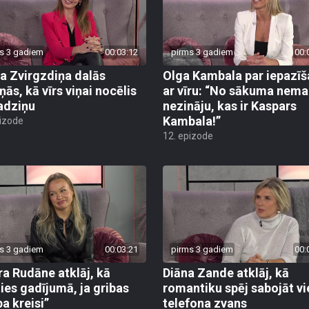
s 3 gadiem
00:03:12
pirms 3 gadiem
00:
ta Zvirgzdiņa dalās
Olga Kambala par iepazī
ņās, kā vīrs viņai nocēlis
ar vīru: “No sākuma nem
adziņu
nezināju, kas ir Kaspars
Kambala!”
pizode
12. epizode
s 3 gadiem
00:03:21
pirms 3 gadiem
00:
ra Rudāne atklāj, kā
Diāna Zande atklāj, kā
ties gadījumā, ja gribas
romantiku spēj sabojāt vi
pa kreisi”
telefona zvans