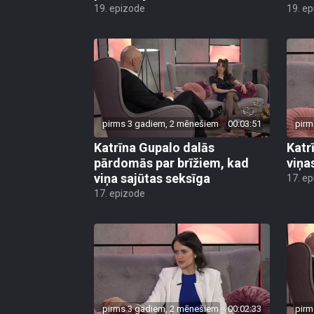
19. epizode
19. e
pirms 3 gadiem, 2 mēnešiem
00:03:51
pirm
Katrīna Gupalo dalās
Katr
pārdomās par brīžiem, kad
viņas
viņa sajūtas seksīga
17. e
17. epizode
pirms 3 gadiem, 2 mēnešiem
00:02:33
pirm