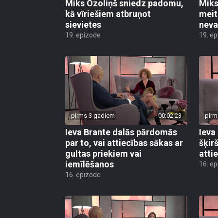
Miks Ozoliņš sniedz padomu,
Miks 
kā vīriešiem atbruņot
meit
sievietes
neva
19. epizode
19. e
pirms 3 gadiem
00:02:23
pirm
Ieva Brante dalās pārdomās
Ieva
par to, vai attiecības sākas ar
šķir
gultas priekiem vai
atti
iemīlēšanos
16. e
16. epizode