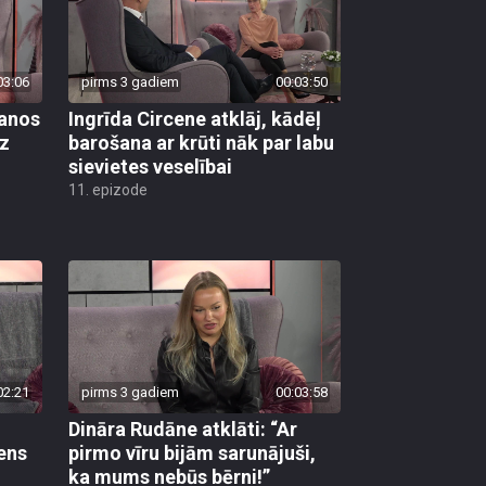
03:06
pirms 3 gadiem
00:03:50
šanos
Ingrīda Circene atklāj, kādēļ
az
barošana ar krūti nāk par labu
sievietes veselībai
11. epizode
02:21
pirms 3 gadiem
00:03:58
Dināra Rudāne atklāti: “Ar
ens
pirmo vīru bijām sarunājuši,
ka mums nebūs bērni!”