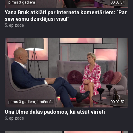
pirms 3 gadiem
00:03:34
Yana Bruk atklāti par interneta komentāriem: “Par
sevi esmu dzirdējusi visu!”
5. epizode
pirms 3 gadiem, 1 mēneša
00:02:52
Una Ulme dalās padomos, kā atšūt vīrieti
6. epizode