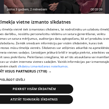
pirms 3 gadiem, 2 mēnešiem
00:03:09
Dziedātāja Diona Liepiņa: "Mēdzu ātri iemīlēties!"
 tīmekļa vietne izmanto sīkdatnes
18. epizode
 tīmekļa vietnē tiek izmantotas sīkdatnes, lai nodrošinātu un uzlabotu tīmek
nes darbību., nosūtītu personalizētu reklāmu un satura ģenerēšanai, veiktu
āmas un satura mērījumus, auditorijas datu apkopošanu, kā arī produktu izst
zlabošanu. Zemāk sniedzam informāciju par visām sīkdatnēm, kuras tiek
ntotas mūsu tīmekļa vietnēs. Sīkdatnes var atšķirties atkarībā no apmeklētā
rneta vietnes sadaļas. Lietotājam jebkurā brīdī ir iespēja piekrist, atteikties va
īt savu piekrišanu. Piekrišanas sniegšana, kā arī tās atsaukšana vai mainīša
ecas uz visām interneta vietnes sadaļām. Vairāk informācijas par izmantotaj
atnēm skatīt
sīkdatņu izmantošanas noteikumos.
ĪT VISUS PARTNERUS
(1718) →
PIELĀGOT IZVĒLI
pirms 3 gadiem, 2 mēnešiem
00:03:51
PIEKRIST VISĀM SĪKDATNĒM
Katrīna Gupalo dalās pārdomās par brīžiem, kad
viņa sajūtas seksīga
ATSTĀT TEHNISKĀS SĪKDATNES
17. epizode