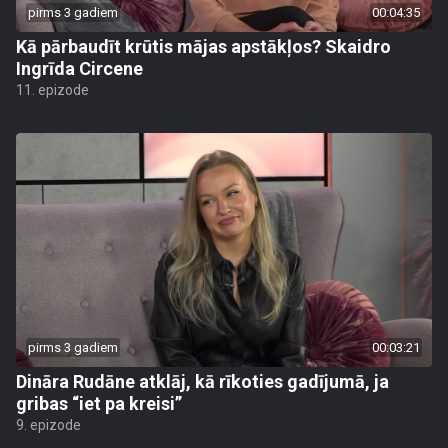
pirms 3 gadiem
00:04:35
Kā pārbaudīt krūtis mājas apstākļos? Skaidro
Ingrīda Circene
11. epizode
pirms 3 gadiem
00:03:21
Dināra Rudāne atklāj, kā rīkoties gadījumā, ja
gribas “iet pa kreisi”
9. epizode