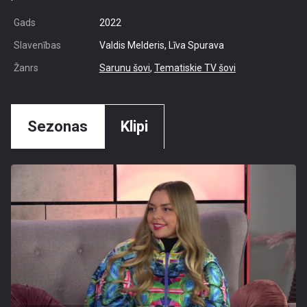
Gads
2022
Slavenības
Valdis Melderis, Līva Spurava
Žanrs
Sarunu šovi
,
Tematiskie TV šovi
Sezonas
Klipi