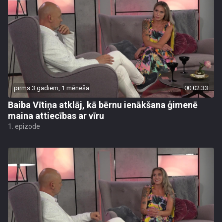
pirms 3 gadiem, 1 mēneša
00:02:33
Baiba Vītiņa atklāj, kā bērnu ienākšana ģimenē
maina attiecības ar vīru
1. epizode