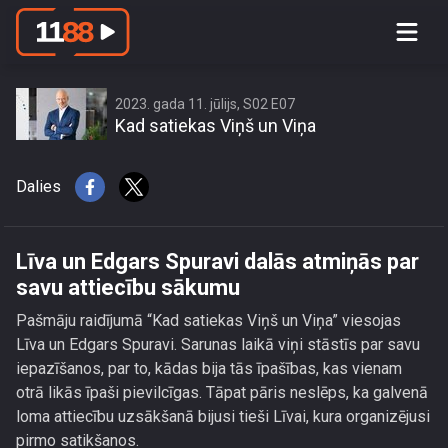
Līva un Edgars Spuravi dalās atmiņās
par savu attiecību sākumu
2023. gada 11. jūlijs, S02 E07
Kad satiekas Viņš un Viņa
Dalies
Līva un Edgars Spuravi dalās atmiņās par
savu attiecību sākumu
Pašmāju raidījumā “Kad satiekas Viņš un Viņa” viesojas
Līva un Edgars Spuravi. Sarunas laikā viņi stāstīs par savu
iepazīšanos, par to, kādas bija tās īpašības, kas vienam
otrā likās īpaši pievilcīgas. Tāpat pāris neslēps, ka galvenā
loma attiecību uzsākšanā bijusi tieši Līvai, kura organizējusi
pirmo satikšanos.