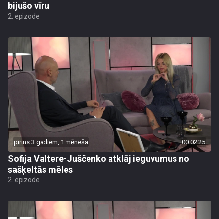
bijušo vīru
2. epizode
pirms 3 gadiem, 1 mēneša
00:02:25
Sofija Valtere-Juščenko atklāj ieguvumus no
sašķeltās mēles
2. epizode