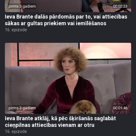
pirms 3 gadiem
00:02:23
Ieva Brante dalās pārdomās par to, vai attiecības
sākas ar gultas priekiem vai iemīlēšanos
16. epizode
pirms 3 gadiem
00:01:46
Ieva Brante atklāj, kā pēc šķiršanās saglabāt
cieņpilnas attiecības vienam ar otru
16. epizode