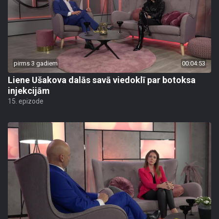
pirms 3 gadiem
00:04:53
Liene Ušakova dalās savā viedoklī par botoksa
injekcijām
15. epizode