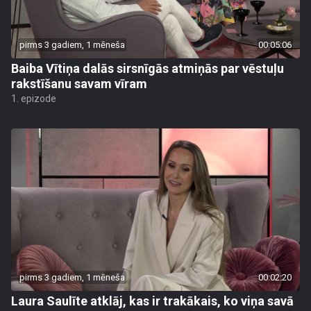
pirms 3 gadiem, 1 mēneša
00:05:06
Baiba Vītiņa dalās sirsnīgās atmiņās par vēstuļu
rakstīšanu savam vīram
1. epizode
pirms 3 gadiem, 1 mēneša
00:02:20
Laura Saulīte atklāj, kas ir trakākais, ko viņa savā