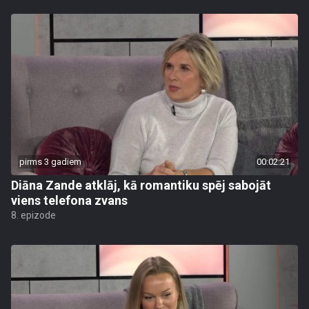
pirms 3 gadiem
00:02:21
Diāna Zande atklāj, kā romantiku spēj sabojāt
viens telefona zvans
8. epizode