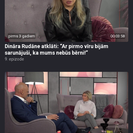
pirms 3 gadiem
00:03:58
Dināra Rudāne atklāti: “Ar pirmo vīru bijām
sarunājuši, ka mums nebūs bērni!”
9. epizode