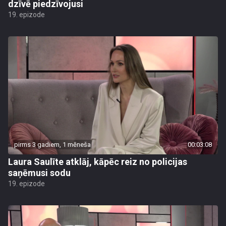
dzīvē piedzīvojusi
19. epizode
pirms 3 gadiem, 1 mēneša
00:03:08
Laura Saulīte atklāj, kāpēc reiz no policijas
saņēmusi sodu
19. epizode