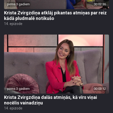
pirms 3 gadiem
00:02:36
Krista Zvirgzdiņa atklāj pikantas atmiņas par reiz
kādā pludmalē notikušo
14. epizode
pirms 3 gadiem
00:03:12
Krista Zvirgzdiņa dalās atmiņās, kā vīrs viņai
nocēlis vainadziņu
14. epizode