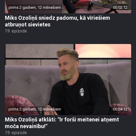
pirms 2 gadiem, 12 mēnešiem
00:02:12
Miks Ozoliņš sniedz padomu, kā vīriešiem
atbruņot sievietes
19. epizode
pirms 2 gadiem, 12 mēnešiem
00:04:12
Miks Ozoliņš atklāti: "Ir forši meitenei atņemt
moča nevainību!"
19. epizode