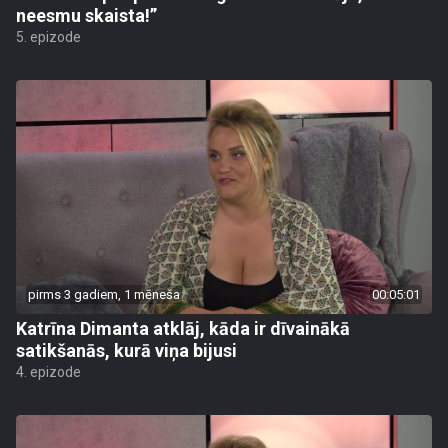
neesmu skaista!”
5. epizode
pirms 3 gadiem, 1 mēneša
00:05:01
Katrīna Dimanta atklāj, kāda ir dīvainākā
satikšanās, kurā viņa bijusi
4. epizode