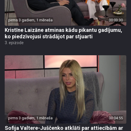
pirms 3 gadiem, 1 mēneša
00:03:30
Kristīne Laizāne atminas kādu pikantu gadījumu,
ko piedzīvojusi strādājot par stjuarti
3. epizode
pirms 3 gadiem, 1 mēneša
00:04:55
Sofija Valtere-Juščenko atklāti par attiecībām ar