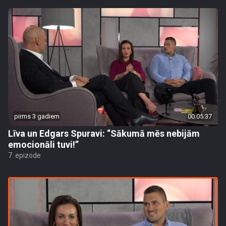
pirms 3 gadiem
00:05:37
Līva un Edgars Spuravi: “Sākumā mēs nebijām
emocionāli tuvi!”
7. epizode