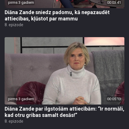
pirms 3 gadiem
00:03:41
Diāna Zande sniedz padomu, kā nepazaudēt
attiecības, kļūstot par mammu
8. epizode
pirms 3 gadiem
00:05:13
Diāna Zande par ilgstošām attiecībām: “Ir normāli,
kad otru gribas samalt desās!”
8. epizode