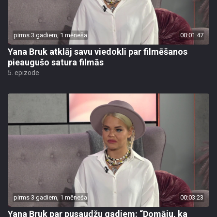
pirms 3 gadiem, 1 mēneša
00:01:47
Yana Bruk atklāj savu viedokli par filmēšanos
pieaugušo satura filmās
5. epizode
pirms 3 gadiem, 1 mēneša
00:03:23
Yana Bruk par pusaudžu gadiem: “Domāju, ka