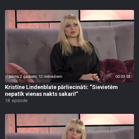
pirms 2 gadiem, 12 mēnešiem
00:03:53
Kristīne Lindenblate pārliecināti: “Sievietēm
nepatīk vienas nakts sakari!”
18. epizode