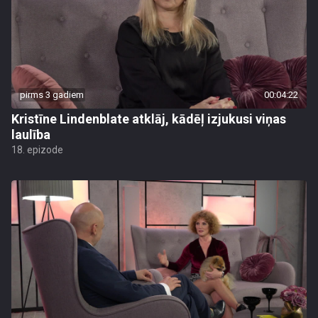
pirms 3 gadiem
00:04:22
Kristīne Lindenblate atklāj, kādēļ izjukusi viņas
laulība
18. epizode