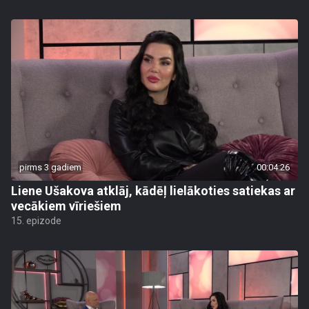
pirms 3 gadiem
00:04:26
Liene Ušakova atklāj, kādēļ lielākoties satiekas ar
vecākiem vīriešiem
15. epizode