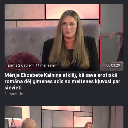
pirms 2 gadiem, 11 mēnešiem
00:03:29
Mērija Elizabete Kalniņa atklāj, kā sava erotiskā
romāna dēļ ģimenes acīs no meitenes kļuvusi par
sievieti
1. epizode