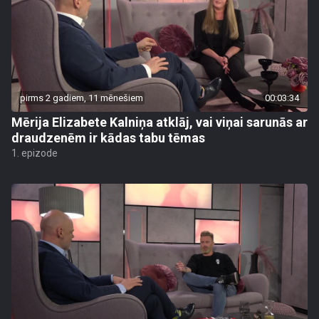
pirms 2 gadiem, 11 mēnešiem
00:03:34
Mērija Elizabete Kalniņa atklāj, vai viņai sarunās ar
draudzenēm ir kādas tabu tēmas
1. epizode