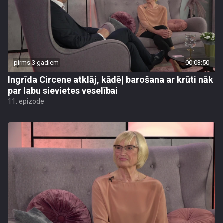
pirms 3 gadiem
00:03:50
Ingrīda Circene atklāj, kādēļ barošana ar krūti nāk
par labu sievietes veselībai
11. epizode