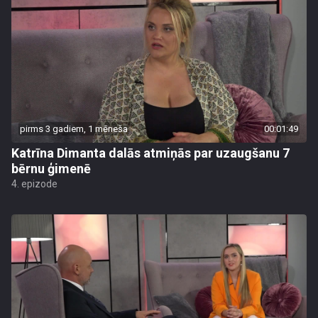
pirms 3 gadiem, 1 mēneša
00:01:49
Katrīna Dimanta dalās atmiņās par uzaugšanu 7
bērnu ģimenē
4. epizode