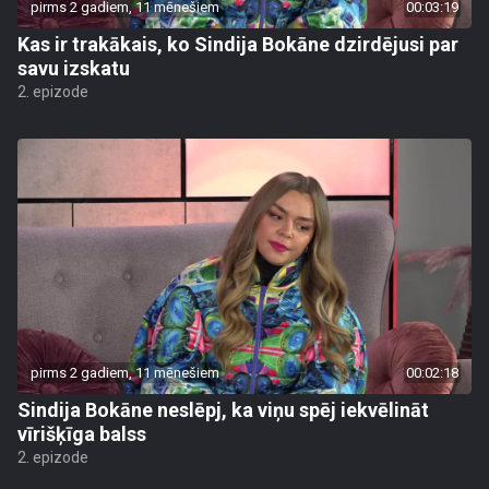
pirms 2 gadiem, 11 mēnešiem
00:03:19
Kas ir trakākais, ko Sindija Bokāne dzirdējusi par
savu izskatu
2. epizode
pirms 2 gadiem, 11 mēnešiem
00:02:18
Sindija Bokāne neslēpj, ka viņu spēj iekvēlināt
vīrišķīga balss
2. epizode