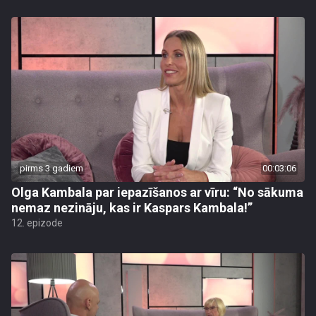
pirms 3 gadiem
00:03:06
Olga Kambala par iepazīšanos ar vīru: “No sākuma
nemaz nezināju, kas ir Kaspars Kambala!”
12. epizode