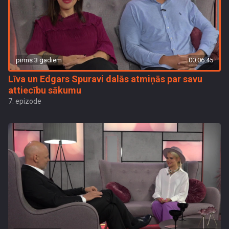
pirms 3 gadiem
00:06:45
Līva un Edgars Spuravi dalās atmiņās par savu
attiecību sākumu
7. epizode