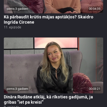
pirms 3 gadiem
00:04:35
Kā pārbaudīt krūtis mājas apstākļos? Skaidro
Ingrīda Circene
11. epizode
pirms 3 gadiem
00:03:21
Dināra Rudāne atklāj, kā rīkoties gadījumā, ja
gribas “iet pa kreisi”