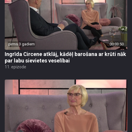
pirms 3 gadiem
00:03:50
Ingrīda Circene atklāj, kādēļ barošana ar krūti nāk
par labu sievietes veselībai
11. epizode