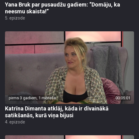
Yana Bruk par pusaudžu gadiem: “Domāju, ka
neesmu skaista!”
5. epizode
pirms 3 gadiem, 1 mēneša
00:05:01
Katrīna Dimanta atklāj, kāda ir dīvainākā
satikšanās, kurā viņa bijusi
4. epizode