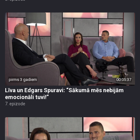
pirms 3 gadiem
00:05:37
Līva un Edgars Spuravi: “Sākumā mēs nebijām
emocionāli tuvi!”
7. epizode