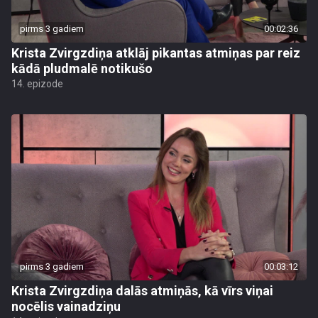
pirms 3 gadiem
00:02:36
Krista Zvirgzdiņa atklāj pikantas atmiņas par reiz
kādā pludmalē notikušo
14. epizode
pirms 3 gadiem
00:03:12
Krista Zvirgzdiņa dalās atmiņās, kā vīrs viņai
nocēlis vainadziņu