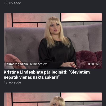
19. epizode
pirms 2 gadiem, 12 mēnešiem
00:03:53
Kristīne Lindenblate pārliecināti: “Sievietēm
nepatīk vienas nakts sakari!”
18. epizode