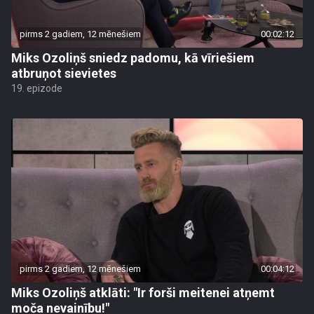
pirms 2 gadiem, 12 mēnešiem
00:02:12
Miks Ozoliņš sniedz padomu, kā vīriešiem
atbruņot sievietes
19. epizode
pirms 2 gadiem, 12 mēnešiem
00:04:12
Miks Ozoliņš atklāti: "Ir forši meitenei atņemt
moča nevainību!"