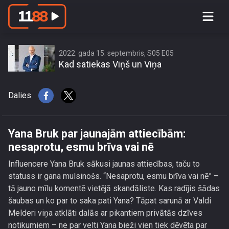
Yana Bruk par jaunajām attiecībām:
nesaprotu, esmu brīva vai nē
2022. gada 15. septembris, S05 E05
Kad satiekas Viņš un Viņa
Dalies
Yana Bruk par jaunajām attiecībām:
nesaprotu, esmu brīva vai nē
Influencere Yana Bruk sākusi jaunas attiecības, taču to
statuss ir gana mulsinošs. “Nesaprotu, esmu brīva vai nē” –
tā jauno mīlu komentē vietējā skandāliste. Kas radījis šādas
šaubas un ko par to saka pati Yana? Tāpat sarunā ar Valdi
Melderi viņa atklāti dalās ar pikantiem privātās dzīves
notikumiem – ne par velti Yana bieži vien tiek dēvēta par