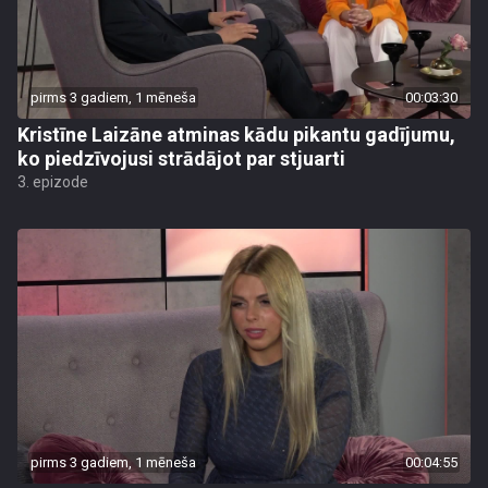
pirms 3 gadiem, 1 mēneša
00:03:30
Kristīne Laizāne atminas kādu pikantu gadījumu,
ko piedzīvojusi strādājot par stjuarti
3. epizode
pirms 3 gadiem, 1 mēneša
00:04:55