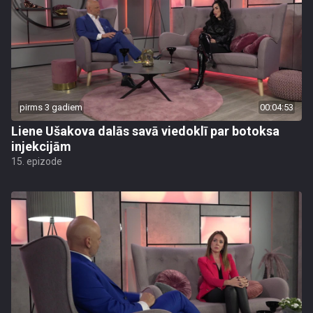
pirms 3 gadiem
00:04:53
Liene Ušakova dalās savā viedoklī par botoksa
injekcijām
15. epizode