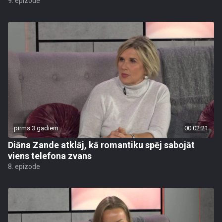
9. epizode
pirms 3 gadiem
00:02:21
Diāna Zande atklāj, kā romantiku spēj sabojāt
viens telefona zvans
8. epizode