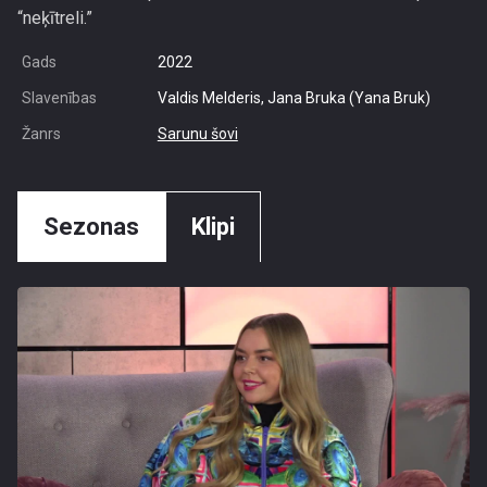
“neķītreli.”
Gads
2022
Slavenības
Valdis Melderis, Jana Bruka (Yana Bruk)
Žanrs
Sarunu šovi
Sezonas
Klipi