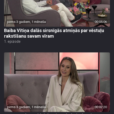
pirms 3 gadiem, 1 mēneša
00:05:06
Baiba Vītiņa dalās sirsnīgās atmiņās par vēstuļu
rakstīšanu savam vīram
1. epizode
pirms 3 gadiem, 1 mēneša
00:02:20