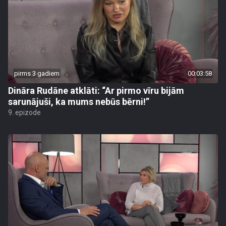
pirms 3 gadiem
00:03:58
Dināra Rudāne atklāti: “Ar pirmo vīru bijām
sarunājuši, ka mums nebūs bērni!”
9. epizode