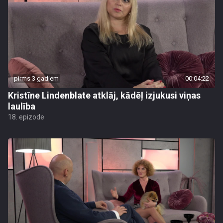
pirms 3 gadiem
00:04:22
Kristīne Lindenblate atklāj, kādēļ izjukusi viņas
laulība
18. epizode