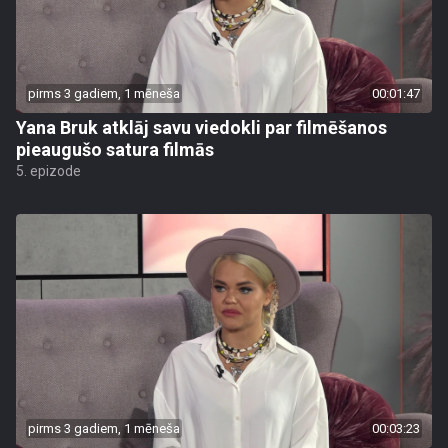
pirms 3 gadiem, 1 mēneša
00:01:47
Yana Bruk atklāj savu viedokli par filmēšanos
pieaugušo satura filmās
5. epizode
pirms 3 gadiem, 1 mēneša
00:03:23