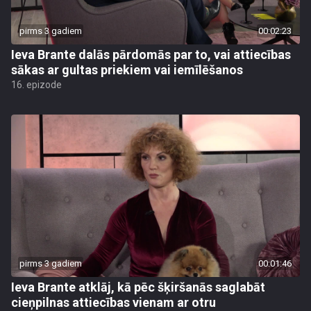
pirms 3 gadiem
00:02:23
Ieva Brante dalās pārdomās par to, vai attiecības
sākas ar gultas priekiem vai iemīlēšanos
16. epizode
pirms 3 gadiem
00:01:46
Ieva Brante atklāj, kā pēc šķiršanās saglabāt
cieņpilnas attiecības vienam ar otru