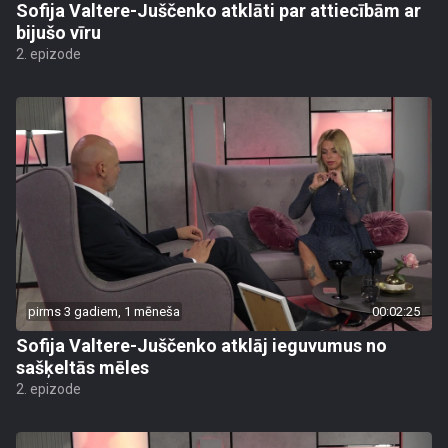
Sofija Valtere-Juščenko atklāti par attiecībām ar
bijušo vīru
2. epizode
pirms 3 gadiem, 1 mēneša
00:02:25
Sofija Valtere-Juščenko atklāj ieguvumus no
sašķeltās mēles
2. epizode