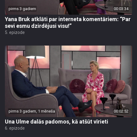
pirms 3 gadiem
00:03:34
Yana Bruk atklāti par interneta komentāriem: “Par
sevi esmu dzirdējusi visu!”
5. epizode
pirms 3 gadiem, 1 mēneša
00:02:52
Una Ulme dalās padomos, kā atšūt vīrieti
6. epizode