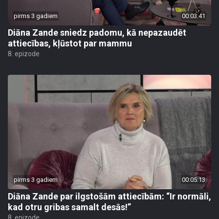
pirms 3 gadiem
00:03:41
Diāna Zande sniedz padomu, kā nepazaudēt
attiecības, kļūstot par mammu
8. epizode
pirms 3 gadiem
00:05:13
Diāna Zande par ilgstošām attiecībām: “Ir normāli,
kad otru gribas samalt desās!”
8. epizode