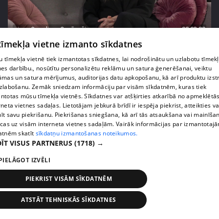
pirms 3 gadiem, 2 mēnešiem
00:03:09
 tīmekļa vietne izmanto sīkdatnes
Dziedātāja Diona Liepiņa: "Mēdzu ātri iemīlēties!"
18. epizode
 tīmekļa vietnē tiek izmantotas sīkdatnes, lai nodrošinātu un uzlabotu tīmek
nes darbību., nosūtītu personalizētu reklāmu un satura ģenerēšanai, veiktu
āmas un satura mērījumus, auditorijas datu apkopošanu, kā arī produktu izst
zlabošanu. Zemāk sniedzam informāciju par visām sīkdatnēm, kuras tiek
ntotas mūsu tīmekļa vietnēs. Sīkdatnes var atšķirties atkarībā no apmeklētā
rneta vietnes sadaļas. Lietotājam jebkurā brīdī ir iespēja piekrist, atteikties va
īt savu piekrišanu. Piekrišanas sniegšana, kā arī tās atsaukšana vai mainīša
ecas uz visām interneta vietnes sadaļām. Vairāk informācijas par izmantotaj
atnēm skatīt
sīkdatņu izmantošanas noteikumos.
ĪT VISUS PARTNERUS
(1718) →
PIELĀGOT IZVĒLI
PIEKRIST VISĀM SĪKDATNĒM
pirms 3 gadiem, 2 mēnešiem
00:03:51
Katrīna Gupalo dalās pārdomās par brīžiem, kad
ATSTĀT TEHNISKĀS SĪKDATNES
viņa sajūtas seksīga