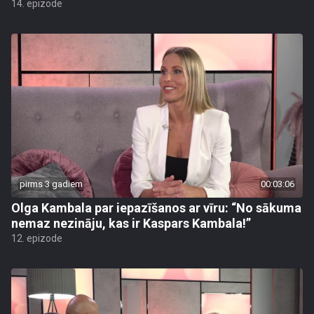
14. epizode
pirms 3 gadiem
00:03:06
Olga Kambala par iepazīšanos ar vīru: “No sākuma
nemaz nezināju, kas ir Kaspars Kambala!”
12. epizode