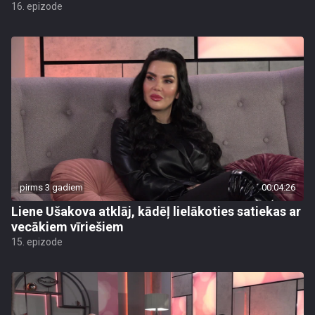
16. epizode
pirms 3 gadiem
00:04:26
Liene Ušakova atklāj, kādēļ lielākoties satiekas ar
vecākiem vīriešiem
15. epizode