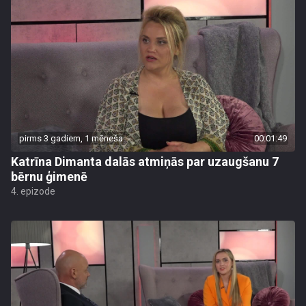
pirms 3 gadiem, 1 mēneša
00:01:49
Katrīna Dimanta dalās atmiņās par uzaugšanu 7
bērnu ģimenē
4. epizode