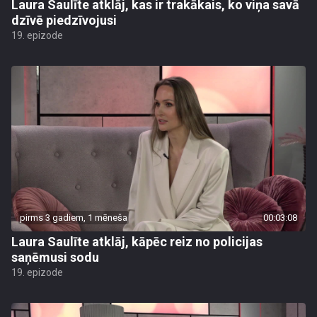
Laura Saulīte atklāj, kas ir trakākais, ko viņa savā
dzīvē piedzīvojusi
19. epizode
pirms 3 gadiem, 1 mēneša
00:03:08
Laura Saulīte atklāj, kāpēc reiz no policijas
saņēmusi sodu
19. epizode