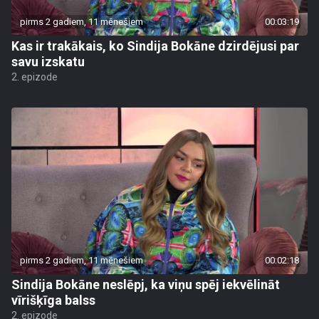
pirms 2 gadiem, 11 mēnešiem
00:03:19
Kas ir trakākais, ko Sindija Bokāne dzirdējusi par
savu izskatu
2. epizode
pirms 2 gadiem, 11 mēnešiem
00:02:18
Sindija Bokāne neslēpj, ka viņu spēj iekvēlināt
vīrišķīga balss
2. epizode