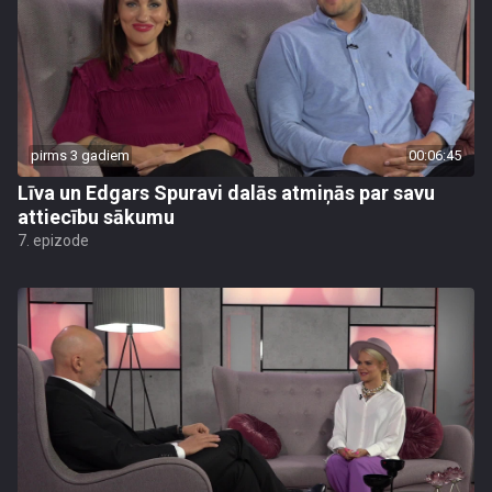
pirms 3 gadiem
00:06:45
Līva un Edgars Spuravi dalās atmiņās par savu
attiecību sākumu
7. epizode