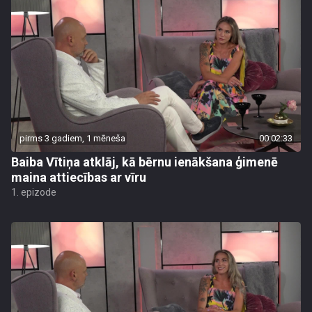
pirms 3 gadiem, 1 mēneša
00:02:33
Baiba Vītiņa atklāj, kā bērnu ienākšana ģimenē
maina attiecības ar vīru
1. epizode