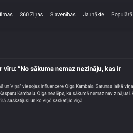
ilmas
360 Ziņas
Slavenības
Jaunākie
Populārā
pazīšanos ar vīru: “No sākuma nemaz nezināju, kas 
r vīru: “No sākuma nemaz nezināju, kas ir
ņš un Viņa” viesojas influencere Olga Kambala. Sarunas laikā viņa
u Kasparu Kambalu. Olga neslēps, ka sākumā nemaz nav zinājusi, 
īrā saskatījusi un ko viņš saskatījis viņā.