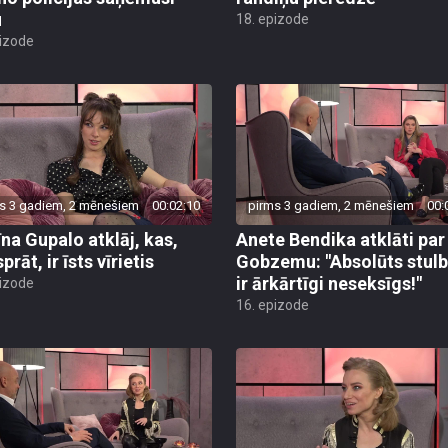
u
18. epizode
pizode
s 3 gadiem, 2 mēnešiem
00:02:10
pirms 3 gadiem, 2 mēnešiem
00:
īna Gupalo atklāj, kas,
Anete Bendika atklāti par
prāt, ir īsts vīrietis
Gobzemu: "Absolūts stul
ir ārkārtīgi neseksīgs!"
pizode
16. epizode