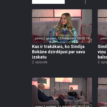
pirms 2 gadiem, 11 mēnešiem
00:03:19
pirm
Kas ir trakākais, ko Sindija
Sind
Bokāne dzirdējusi par savu
viņu 
izskatu
bals
2. epizode
2. epi
pirms 2 gadiem, 11 mēnešiem
00:02:12
pirm