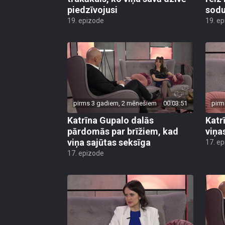
piedzīvojusi
sod
19. epizode
19. e
pirms 3 gadiem, 2 mēnešiem
00:03:51
pirm
Katrīna Gupalo dalās
Katr
pārdomās par brīžiem, kad
viņas
viņa sajūtas seksīga
17. e
17. epizode