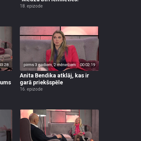
18. epizode
03:28
pirms 3 gadiem, 2 mēnešiem
00:02:19
Anita Bendika atklāj, kas ir
bums
garā priekšspēle
16. epizode