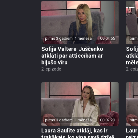
pirms 3 gadiem, 1 mēneša
00:04:55
pirm
Sofija Valtere-Juščenko
Sofi
atklāti par attiecībām ar
atkl
bijušo vīru
mēl
2. epizode
2. epi
pirms 3 gadiem, 1 mēneša
00:02:20
pirm
Laura Saulīte atklāj, kas ir
Laur
trakākais, ko viņa savā dzīvē
reiz