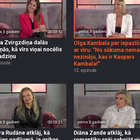
pirms 3 gadiem
00:0
s 3 gadiem
00:03:12
ta Zvirgzdiņa dalās
Olga Kambala par iepazī
ņās, kā vīrs viņai nocēlis
ar vīru: “No sākuma nem
adziņu
nezināju, kas ir Kaspars
pizode
Kambala!”
12. epizode
s 3 gadiem
00:03:21
pirms 3 gadiem
00:
ra Rudāne atklāj, kā
Diāna Zande atklāj, kā
ties gadījumā, ja gribas
romantiku spēj sabojāt vi