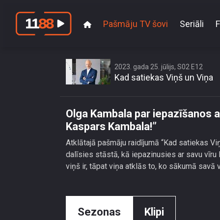
Pašmāju TV šovi
Seriāli
F
Olga Kambala par ie
2023. gada 25. jūlijs, S02 E12
Kad satiekas Viņš un Viņa
Olga Kambala par iepazīšanos a
Kaspars Kambala!”
Atklātajā pašmāju raidījumā “Kad satiekas Vi
dalīsies stāstā, kā iepazinusies ar savu vīr
viņš ir, tāpat viņa atklās to, ko sākumā savā v
Sezonas
Klipi