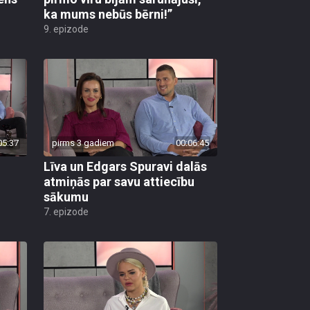
ka mums nebūs bērni!”
9. epizode
05:37
pirms 3 gadiem
00:06:45
Līva un Edgars Spuravi dalās
atmiņās par savu attiecību
sākumu
7. epizode