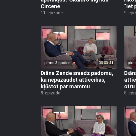
Circene
“iet 
11. epizode
9. epi
pirms 3 gadiem
00:03:41
pirm
Diāna Zande sniedz padomu,
Diān
kā nepazaudēt attiecības,
atti
kļūstot par mammu
otru
8. epizode
8. epi