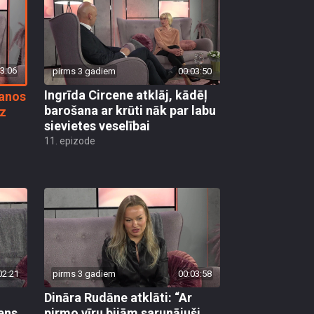
3:06
pirms 3 gadiem
00:03:50
Ingrīda Circene atklāj, kādēļ
šanos
barošana ar krūti nāk par labu
az
sievietes veselībai
11. epizode
02:21
pirms 3 gadiem
00:03:58
Dināra Rudāne atklāti: “Ar
ens
pirmo vīru bijām sarunājuši,