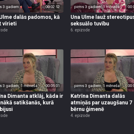
s 3 gadiem
00:02:52
pirms 3 gadiem, 1 mēneša
00:
Ulme dalās padomos, kā
Una Ulme lauž stereotipu
 vīrieti
seksuālo tuvību
zode
6. epizode
s 3 gadiem, 1 mēneša
00:05:01
pirms 3 gadiem, 1 mēneša
00:
īna Dimanta atklāj, kāda ir
Katrīna Dimanta dalās
inākā satikšanās, kurā
atmiņās par uzaugšanu 7
bijusi
bērnu ģimenē
zode
4. epizode