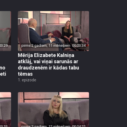
03:29
pirms 2 gadiem, 11 mēnešiem
00:03:34
Mērija Elizabete Kalniņa
atklāj, vai viņai sarunās ar
 no
draudzenēm ir kādas tabu
eti
tēmas
1. epizode
03:53
pirms 2 gadiem, 12 mēnešiem
00:04:22