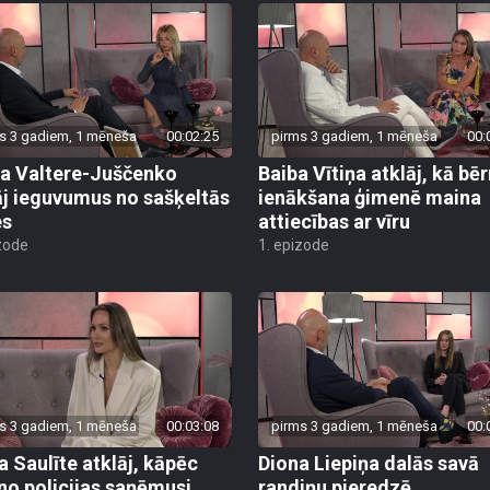
s 3 gadiem, 1 mēneša
00:02:25
pirms 3 gadiem, 1 mēneša
00:
ja Valtere-Juščenko
Baiba Vītiņa atklāj, kā bē
āj ieguvumus no sašķeltās
ienākšana ģimenē maina
es
attiecības ar vīru
zode
1. epizode
s 3 gadiem, 1 mēneša
00:03:08
pirms 3 gadiem, 1 mēneša
00:
a Saulīte atklāj, kāpēc
Diona Liepiņa dalās savā
 no policijas saņēmusi
randiņu pieredzē