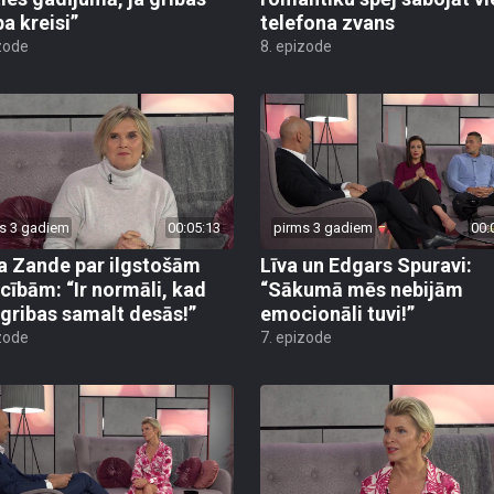
pa kreisi”
telefona zvans
zode
8. epizode
s 3 gadiem
00:05:13
pirms 3 gadiem
00:
a Zande par ilgstošām
Līva un Edgars Spuravi:
ecībām: “Ir normāli, kad
“Sākumā mēs nebijām
 gribas samalt desās!”
emocionāli tuvi!”
zode
7. epizode