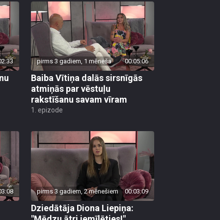
02:33
pirms 3 gadiem, 1 mēneša
00:05:06
rnu
Baiba Vītiņa dalās sirsnīgās
atmiņās par vēstuļu
rakstīšanu savam vīram
1. epizode
03:08
pirms 3 gadiem, 2 mēnešiem
00:03:09
Dziedātāja Diona Liepiņa:
"Mēdzu ātri iemīlēties!"