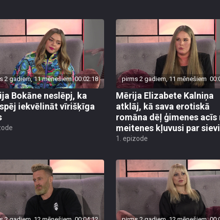
s 2 gadiem, 11 mēnešiem
00:02:18
pirms 2 gadiem, 11 mēnešiem
00:
ija Bokāne neslēpj, ka
Mērija Elizabete Kalniņa
spēj iekvēlināt vīrišķīga
atklāj, kā sava erotiskā
s
romāna dēļ ģimenes acīs
meitenes kļuvusi par sievi
zode
1. epizode
s 2 gadiem, 12 mēnešiem
00:04:12
pirms 2 gadiem, 12 mēnešiem
00: