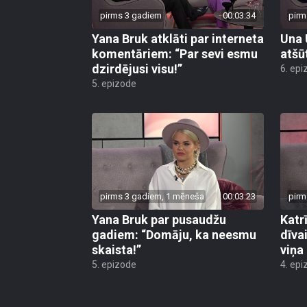
pirms 3 gadiem
00:03:34
pirm
Yana Bruk atklāti par interneta
Una 
komentāriem: “Par sevi esmu
atšūt
dzirdējusi visu!”
6. epi
5. epizode
pirms 3 gadiem, 1 mēneša
00:03:23
pirm
Yana Bruk par pusaudžu
Katr
gadiem: “Domāju, ka neesmu
dīva
skaista!”
viņa 
5. epizode
4. epi