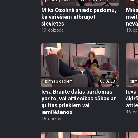
Miks Ozoliņš sniedz padomu,
Miks 
kā vīriešiem atbruņot
meit
sievietes
neva
19. epizode
19. e
pirms 3 gadiem
00:02:23
pirm
Ieva Brante dalās pārdomās
Ieva
par to, vai attiecības sākas ar
šķir
gultas priekiem vai
atti
iemīlēšanos
16. e
16. epizode