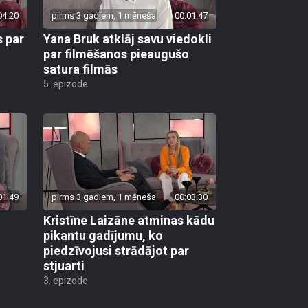
04:20
pirms 3 gadiem, 1 mēneša
00:01:47
s par
Yana Bruk atklāj savu viedokli
par filmēšanos pieaugušo
satura filmās
5. epizode
01:49
pirms 3 gadiem, 1 mēneša
00:03:30
Kristīne Laizāne atminas kādu
pikantu gadījumu, ko
piedzīvojusi strādājot par
stjuarti
3. epizode