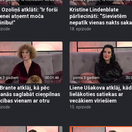
Ozoliņš atklāti: "Ir forši
Kristīne Lindenblate
enei atņemt moča
pārliecināti: “Sievietēm
inību!"
nepatīk vienas nakts sakar
pizode
18. epizode
s 3 gadiem
00:01:46
pirms 3 gadiem
00:
 Brante atklāj, kā pēc
Liene Ušakova atklāj, kād
šanās saglabāt cieņpilnas
lielākoties satiekas ar
ecības vienam ar otru
vecākiem vīriešiem
pizode
15. epizode