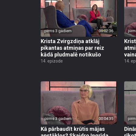
pirms 3 gadiem
00:02:36
pirm
Krista Zvirgzdiņa atklāj
Kris
pikantas atmiņas par reiz
atmi
kādā pludmalē notikušo
vain
14. epizode
14. e
pirms 3 gadiem
00:04:35
pirm
Kā pārbaudīt krūtis mājas
Dinā
apstākļos? Skaidro Ingrīda
rīko