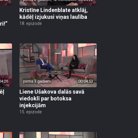
Kristīne Lindenblate atklāj,
kādēļ izjukusi viņas laulība
i!”
18. epizode
04:26
pirms 3 gadiem
00:04:53
ēļ
Liene Ušakova dalās savā
viedoklī par botoksa
injekcijām
15. epizode