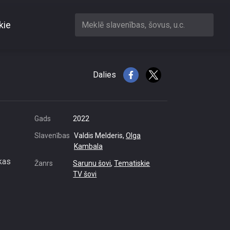
kie
Meklē slavenības, šovus, u.c.
ir Kaspars Kambala!”
Dalies
Gads
2022
Slavenības
Valdis Melderis,
Olga
Kambala
kas
Žanrs
Sarunu šovi
,
Tematiskie
TV šovi