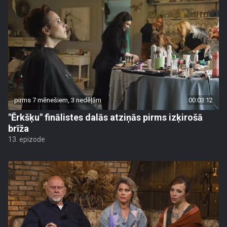
pirms 7 mēnešiem, 3 nedēļām
00:03:12
"Ērkšķu" finālistes dalās atziņās pirms izķirošā
brīža
13. epizode