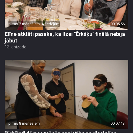
pirms 7 mēnešiem, 4 nedēļām
00:05:56
Elīne atklāti pasaka, ka Ilzei "Ērkšķu" finālā nebija
jābūt
13. epizode
pirms 8 mēnešiem
00:07:13