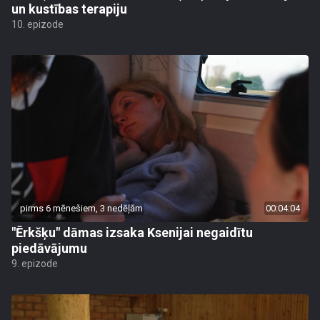
un kustības terapiju
10. epizode
pirms 6 mēnešiem, 3 nedēļām
00:04:04
"Ērkšķu" dāmas izsaka Ksenijai negaidītu
piedāvājumu
9. epizode