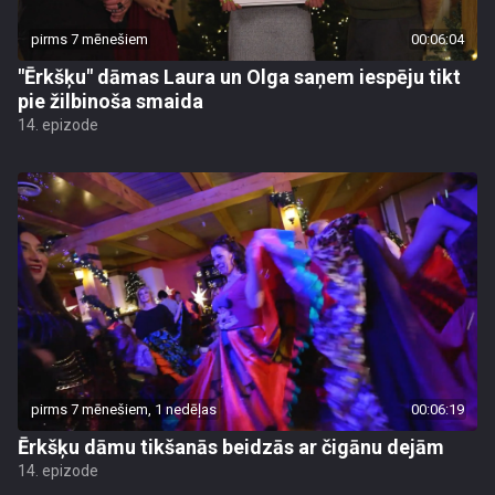
pirms 7 mēnešiem
00:06:04
"Ērkšķu" dāmas Laura un Olga saņem iespēju tikt
pie žilbinoša smaida
14. epizode
pirms 7 mēnešiem, 1 nedēļas
00:06:19
Ērkšķu dāmu tikšanās beidzās ar čigānu dejām
14. epizode