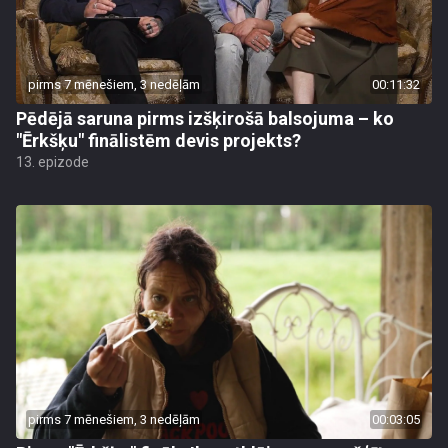
pirms 7 mēnešiem, 3 nedēļām
00:11:32
Pēdējā saruna pirms izšķirošā balsojuma – ko
"Ērkšķu" finālistēm devis projekts?
13. epizode
pirms 7 mēnešiem, 3 nedēļām
00:03:05