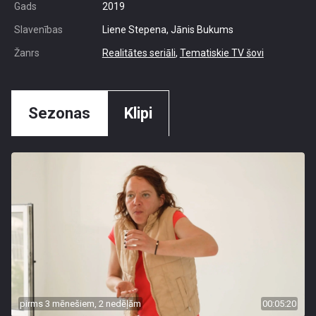
Gads
2019
Slavenības
Liene Stepena, Jānis Bukums
Žanrs
Realitātes seriāli
,
Tematiskie TV šovi
Sezonas
Klipi
pirms 3 mēnešiem, 2 nedēļām
00:05:20