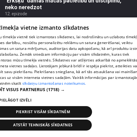
"Ērkšķu" dāmas mācās pacietību un disciplīnu,
neko neredzot
12. epizode
 tīmekļa vietne izmanto sīkdatnes
 tīmekļa vietnē tiek izmantotas sīkdatnes, lai nodrošinātu un uzlabotu tīmek
nes darbību., nosūtītu personalizētu reklāmu un satura ģenerēšanai, veiktu
āmas un satura mērījumus, auditorijas datu apkopošanu, kā arī produktu izst
zlabošanu. Zemāk sniedzam informāciju par visām sīkdatnēm, kuras tiek
ntotas mūsu tīmekļa vietnēs. Sīkdatnes var atšķirties atkarībā no apmeklētā
rneta vietnes sadaļas. Lietotājam jebkurā brīdī ir iespēja piekrist, atteikties va
īt savu piekrišanu. Piekrišanas sniegšana, kā arī tās atsaukšana vai mainīša
ecas uz visām interneta vietnes sadaļām. Vairāk informācijas par izmantotaj
atnēm skatīt
sīkdatņu izmantošanas noteikumos.
ĪT VISUS PARTNERUS
(1718) →
pirms 8 mēnešiem
00:09:09
PIELĀGOT IZVĒLI
Sarunā ar Inesi Supi "Ērkšķu" Evita izplūst asarās
12. epizode
PIEKRIST VISĀM SĪKDATNĒM
ATSTĀT TEHNISKĀS SĪKDATNES