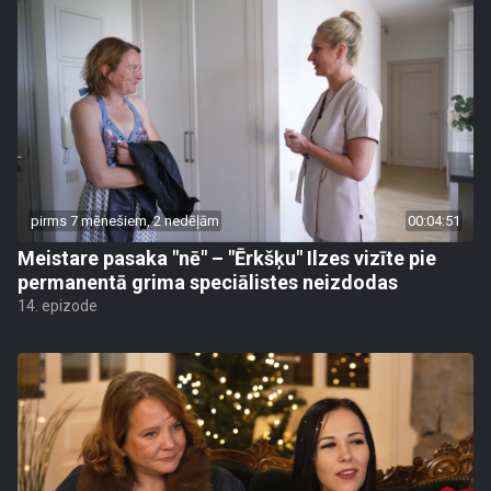
pirms 7 mēnešiem, 2 nedēļām
00:04:51
Meistare pasaka "nē" – "Ērkšķu" Ilzes vizīte pie
permanentā grima speciālistes neizdodas
14. epizode