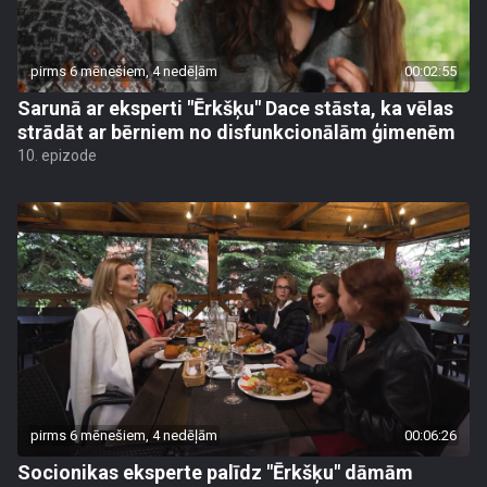
pirms 6 mēnešiem, 4 nedēļām
00:02:55
Sarunā ar eksperti "Ērkšķu" Dace stāsta, ka vēlas
strādāt ar bērniem no disfunkcionālām ģimenēm
10. epizode
pirms 6 mēnešiem, 4 nedēļām
00:06:26
Socionikas eksperte palīdz "Ērkšķu" dāmām