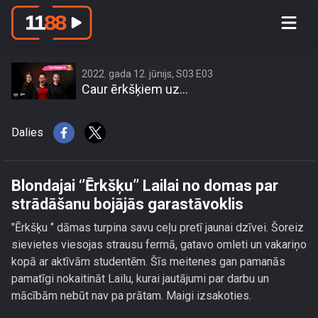
Blondajai ‘’Ērkšķu’’ Lailai no domas
par strādāšanu bojājās garastāvoklis
2022. gada 12. jūnijs, S03 E03
Caur ērkšķiem uz...
Dalies
Blondajai ‘’Ērkšķu’’ Lailai no domas par
strādāšanu bojājās garastāvoklis
"Ērkšķu ‘’ dāmas turpina savu ceļu pretī jaunai dzīvei. Šoreiz
sievietes viesojas strausu fermā, gatavo omleti un vakariņo
kopā ar aktīvām studentēm. Šīs meitenes gan pamanās
pamatīgi nokaitināt Lailu, kurai jautājumi par darbu un
mācībām nebūt nav pa prātam. Maigi izsakoties.