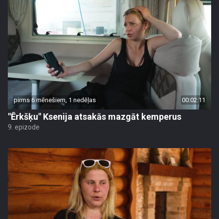
pirms 6 mēnešiem, 1 nedēļas
00:02:11
"Ērkšķu" Ksenija atsakās mazgāt kemperus
9. epizode