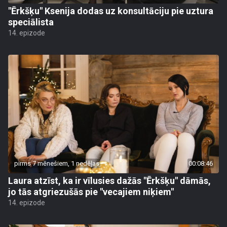
"Ērkšķu" Ksenija dodas uz konsultāciju pie uztura
speciālista
14. epizode
pirms 7 mēnešiem, 1 nedēļas
00:08:46
Laura atzīst, ka ir vīlusies dažās "Ērkšķu" dāmās,
jo tās atgriezušās pie "vecajiem niķiem"
14. epizode