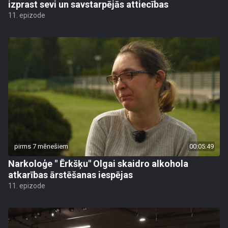
izprast sevi un savstarpējās attiecības
11. epizode
pirms 7 mēnešiem
00:05:49
Narkoloģe " Ērkšķu" Olgai skaidro alkohola
atkarības ārstēšanas iespējas
11. epizode