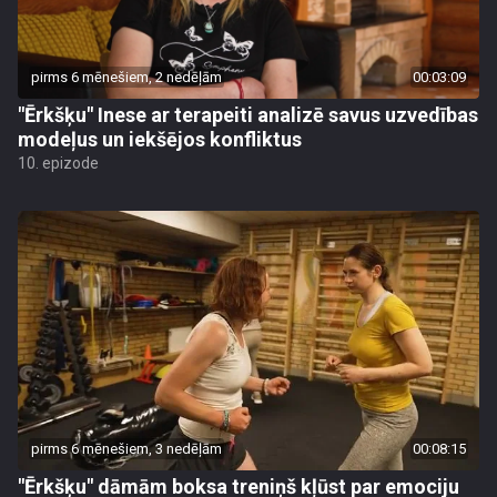
pirms 6 mēnešiem, 2 nedēļām
00:03:09
"Ērkšķu" Inese ar terapeiti analizē savus uzvedības
modeļus un iekšējos konfliktus
10. epizode
pirms 6 mēnešiem, 3 nedēļām
00:08:15
"Ērkšķu" dāmām boksa treniņš kļūst par emociju