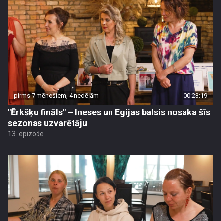
pirms 7 mēnešiem, 4 nedēļām
00:23:19
"Ērkšķu fināls" – Ineses un Egijas balsis nosaka šīs
sezonas uzvarētāju
13. epizode