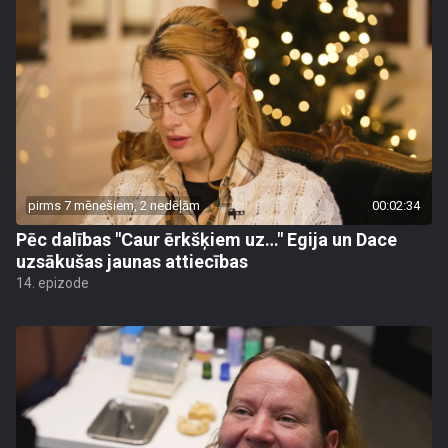
pirms 7 mēnešiem, 2 nedēļām
00:02:34
Pēc dalības "Caur ērkšķiem uz…" Egija un Dace
uzsākušas jaunas attiecības
14. epizode