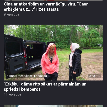
Cīņa ar atkarībām un varmācīgu vīru. "Caur
ērkšķiem uz...7" Ilzes stāsts
9. epizode
pirms 6 mēnešiem, 1 nedēļas
00:08:13
"Ērkšķu" dāmu rīts sākas ar pārmaiņām un
spriedzi kemperos
11. epizode