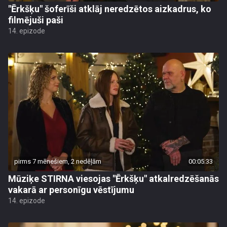
"Ērkšķu" šoferīši atklāj neredzētos aizkadrus, ko
filmējuši paši
14. epizode
pirms 7 mēnešiem, 2 nedēļām
00:05:33
Mūziķe STIRNA viesojas "Ērkšķu" atkalredzēšanās
vakarā ar personīgu vēstījumu
14. epizode