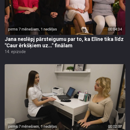
pirms 7 mēnešiem, 1 nedēļas
00:04:34
Jana neslēpj pārsteigumu par to, ka Elīne tika līdz
"Caur ērkšķiem uz…" finālam
14. epizode
pirms 7 mēnešiem, 1 nedēļas
00:02:07