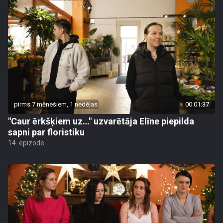
pirms 7 mēnešiem, 1 nedēļas
00:01:37
"Caur ērkšķiem uz…" uzvarētāja Elīne piepilda
sapni par floristiku
14. epizode