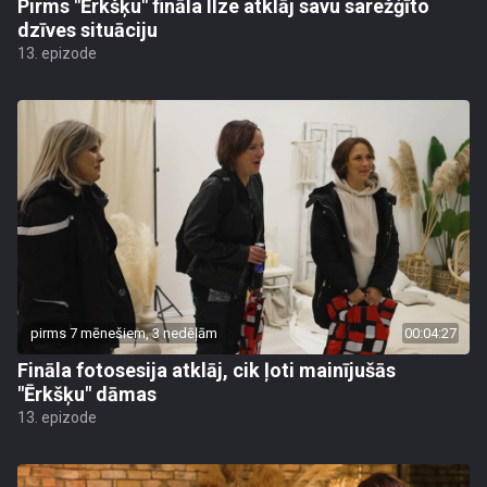
Pirms "Ērkšķu" fināla Ilze atklāj savu sarežģīto
dzīves situāciju
13. epizode
pirms 7 mēnešiem, 3 nedēļām
00:04:27
Fināla fotosesija atklāj, cik ļoti mainījušās
"Ērkšķu" dāmas
13. epizode