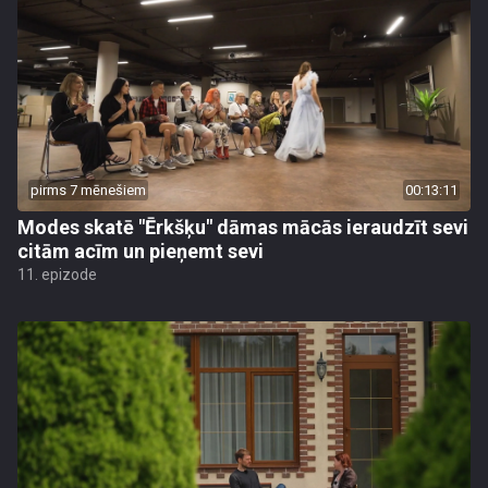
pirms 7 mēnešiem
00:13:11
Modes skatē "Ērkšķu" dāmas mācās ieraudzīt sevi
citām acīm un pieņemt sevi
11. epizode