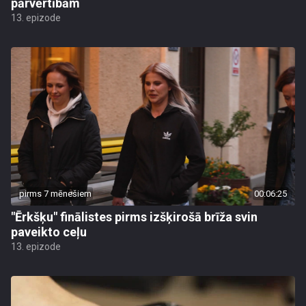
pārvērtībām
13. epizode
pirms 7 mēnešiem
00:06:25
"Ērkšķu" finālistes pirms izšķirošā brīža svin
paveikto ceļu
13. epizode