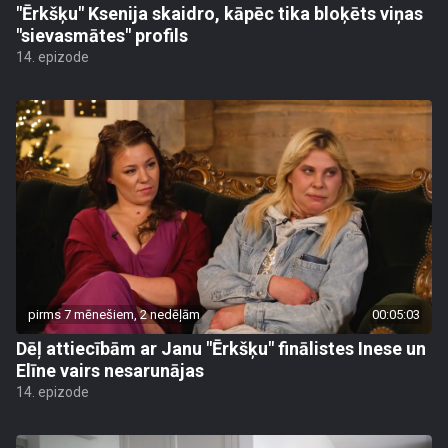
"Ērkšķu" Ksenija skaidro, kāpēc tika bloķēts viņas
"sievasmātes" profils
14. epizode
pirms 7 mēnešiem, 2 nedēļām
00:05:03
Dēļ attiecībām ar Janu "Ērkšķu" finālistes Inese un
Elīne vairs nesarunājas
14. epizode