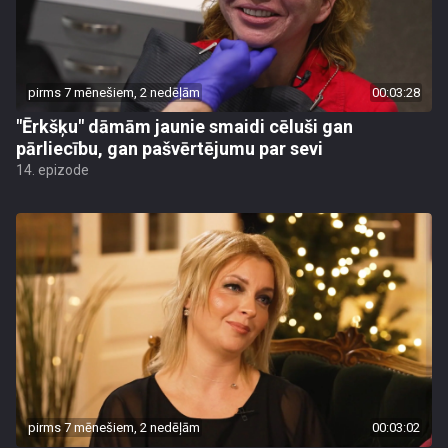
pirms 7 mēnešiem, 2 nedēļām
00:03:28
"Ērkšķu" dāmām jaunie smaidi cēluši gan
pārliecību, gan pašvērtējumu par sevi
14. epizode
pirms 7 mēnešiem, 2 nedēļām
00:03:02