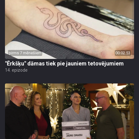
pirms 7 mēnešiem
00:02:53
"Ērkšķu" dāmas tiek pie jauniem tetovējumiem
14. epizode