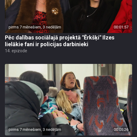
pirms 7 mēnešiem, 3 nedēļām
00:01:57
Pēc dalības sociālajā projektā "Ērkšķi" Ilzes
lielākie fani ir policijas darbinieki
14. epizode
pirms 7 mēnešiem, 3 nedēļām
00:05:26