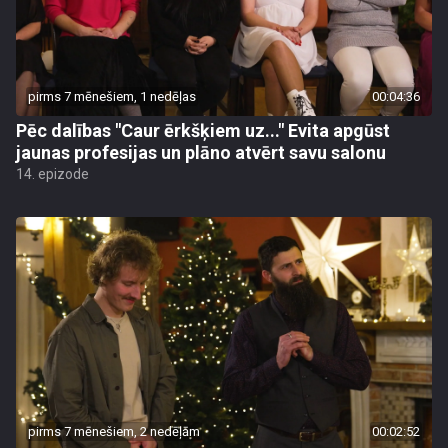
pirms 7 mēnešiem, 1 nedēļas
00:04:36
Pēc dalības "Caur ērkšķiem uz..." Evita apgūst
jaunas profesijas un plāno atvērt savu salonu
14. epizode
pirms 7 mēnešiem, 2 nedēļām
00:02:52