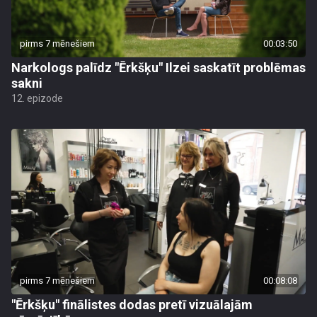
pirms 7 mēnešiem
00:03:50
Narkologs palīdz "Ērkšķu" Ilzei saskatīt problēmas
sakni
12. epizode
pirms 7 mēnešiem
00:08:08
"Ērkšķu" finālistes dodas pretī vizuālajām