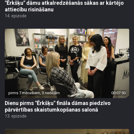
"Ērkšķu" dāmu atkalredzēšanās sākas ar kārtējo
attiecību risināšanu
14. epizode
pirms 7 mēnešiem, 3 nedēļām
00:07:50
Dienu pirms "Ērkšķu" fināla dāmas piedzīvo
pārvērtības skaistumkopšanas salonā
13. epizode