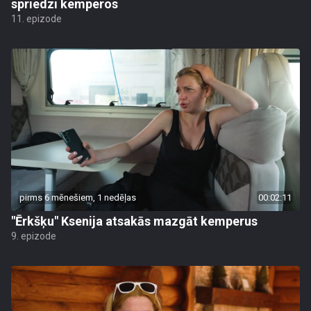
spriedzi kemperos
11. epizode
pirms 6 mēnešiem, 1 nedēļas
00:02:11
"Ērkšķu" Ksenija atsakās mazgāt kemperus
9. epizode