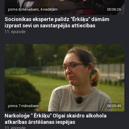
pirms 6 mēnešiem, 4 nedēļām
00:06:26
Socionikas eksperte palīdz "Ērkšķu" dāmām
izprast sevi un savstarpējās attiecības
11. epizode
pirms 7 mēnešiem
00:05:49
Narkoloģe " Ērkšķu" Olgai skaidro alkohola
atkarības ārstēšanas iespējas
11. epizode