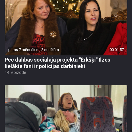
pirms 7 mēnešiem, 2 nedēļām
00:01:57
Pēc dalības sociālajā projektā "Ērkšķi" Ilzes
lielākie fani ir policijas darbinieki
14. epizode