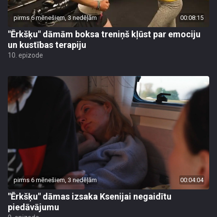
pirms 6 mēnešiem, 3 nedēļām
00:08:15
"Ērkšķu" dāmām boksa treniņš kļūst par emociju
un kustības terapiju
10. epizode
pirms 6 mēnešiem, 3 nedēļām
00:04:04
"Ērkšķu" dāmas izsaka Ksenijai negaidītu
piedāvājumu