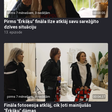
pirms 7 mēnešiem, 3 nedēļām
00:03:05
Pirms "Ērkšķu" fināla Ilze atklāj savu sarežģīto
dzīves situāciju
13. epizode
pirms 7 mēnešiem, 3 nedēļām
00:04:27
Fināla fotosesija atklāj, cik ļoti mainījušās
"Ērkšķu" dāmas