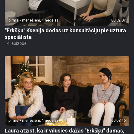
pirms 7 mēnešiem, 1 nedēļas
00:02:07
"Ērkšķu" Ksenija dodas uz konsultāciju pie uztura
speciālista
14. epizode
pirms 7 mēnešiem, 1 nedēļas
00:08:46
Laura atzīst, ka ir vīlusies dažās "Ērkšķu" dāmās,