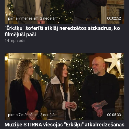
pirms 7 mēnešiem, 2 nedēļām
00:02:52
"Ērkšķu" šoferīši atklāj neredzētos aizkadrus, ko
filmējuši paši
14. epizode
pirms 7 mēnešiem, 2 nedēļām
00:05:33
Mūziķe STIRNA viesojas "Ērkšķu" atkalredzēšanās