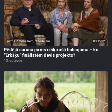
pirms 7 mēnešiem, 3 nedēļām
00:11:32
Pēdējā saruna pirms izšķirošā balsojuma – ko
"Ērkšķu" finālistēm devis projekts?
13. epizode