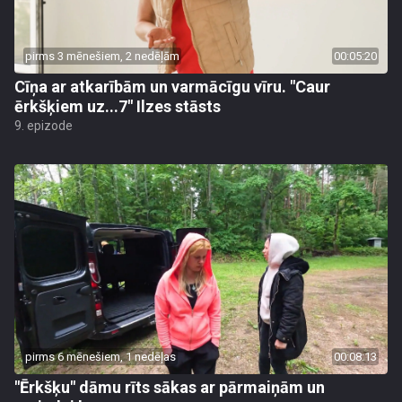
pirms 3 mēnešiem, 2 nedēļām
00:05:20
Cīņa ar atkarībām un varmācīgu vīru. "Caur
ērkšķiem uz...7" Ilzes stāsts
9. epizode
pirms 6 mēnešiem, 1 nedēļas
00:08:13
"Ērkšķu" dāmu rīts sākas ar pārmaiņām un