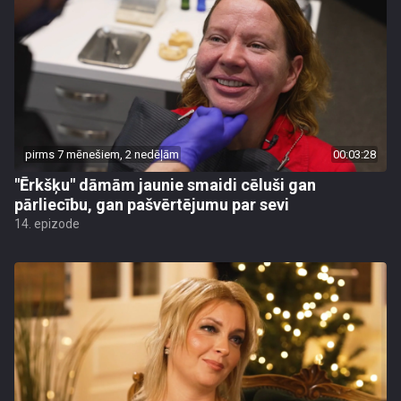
pirms 7 mēnešiem, 2 nedēļām
00:03:28
"Ērkšķu" dāmām jaunie smaidi cēluši gan
pārliecību, gan pašvērtējumu par sevi
14. epizode