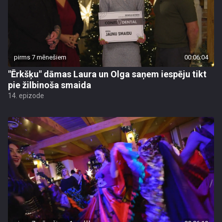
pirms 7 mēnešiem
00:06:04
"Ērkšķu" dāmas Laura un Olga saņem iespēju tikt
pie žilbinoša smaida
14. epizode