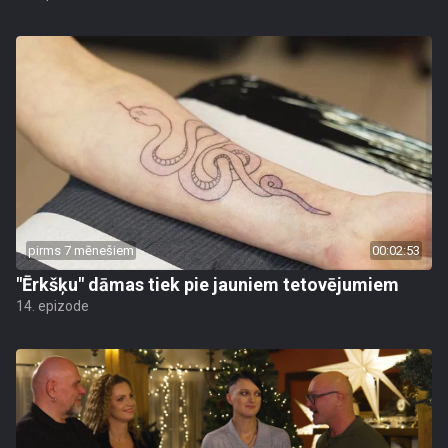
pirms 7 mēnešiem
00:02:53
"Ērkšķu" dāmas tiek pie jauniem tetovējumiem
14. epizode