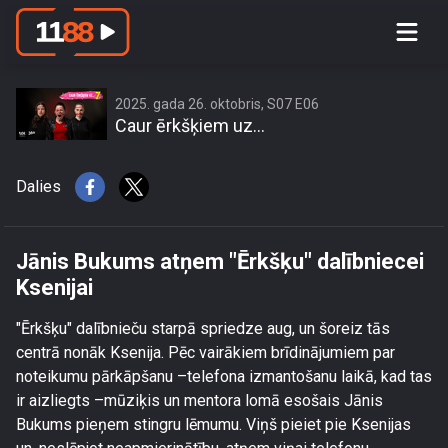
Jānis Bukums atņem \"Ērkšķu\"
dalībniecei Ksenijai
2025. gada 26. oktobris, S07 E06
Caur ērkšķiem uz...
Dalies
Jānis Bukums atņem "Ērkšķu" dalībniecei
Ksenijai
"Ērkšķu" dalībnieču starpā spriedze aug, un šoreiz tās
centrā nonāk Ksenija. Pēc vairākiem brīdinājumiem par
noteikumu pārkāpšanu –telefona izmantošanu laikā, kad tas
ir aizliegts –mūziķis un mentora lomā esošais Jānis
Bukums pieņem stingru lēmumu. Viņš pieiet pie Ksenijas