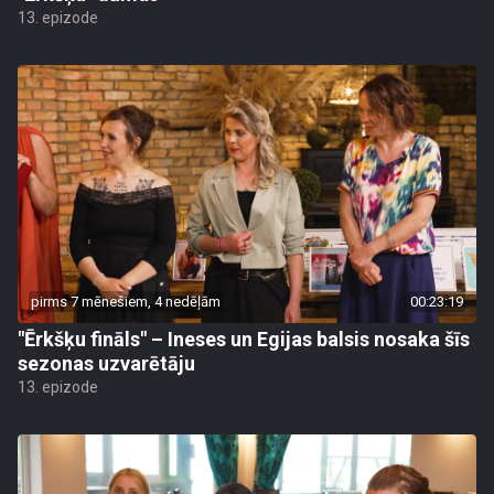
13. epizode
pirms 7 mēnešiem, 4 nedēļām
00:23:19
"Ērkšķu fināls" – Ineses un Egijas balsis nosaka šīs
sezonas uzvarētāju
13. epizode