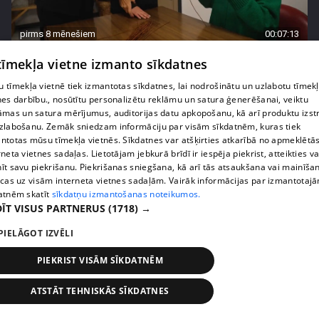
pirms 8 mēnešiem
00:07:13
"Ērkšķu" dāmas mācās pacietību un disciplīnu,
 tīmekļa vietne izmanto sīkdatnes
neko neredzot
 tīmekļa vietnē tiek izmantotas sīkdatnes, lai nodrošinātu un uzlabotu tīmek
12. epizode
nes darbību., nosūtītu personalizētu reklāmu un satura ģenerēšanai, veiktu
āmas un satura mērījumus, auditorijas datu apkopošanu, kā arī produktu izst
zlabošanu. Zemāk sniedzam informāciju par visām sīkdatnēm, kuras tiek
ntotas mūsu tīmekļa vietnēs. Sīkdatnes var atšķirties atkarībā no apmeklētā
rneta vietnes sadaļas. Lietotājam jebkurā brīdī ir iespēja piekrist, atteikties va
īt savu piekrišanu. Piekrišanas sniegšana, kā arī tās atsaukšana vai mainīša
ecas uz visām interneta vietnes sadaļām. Vairāk informācijas par izmantotaj
atnēm skatīt
sīkdatņu izmantošanas noteikumos.
ĪT VISUS PARTNERUS
(1718) →
PIELĀGOT IZVĒLI
PIEKRIST VISĀM SĪKDATNĒM
pirms 8 mēnešiem
00:09:09
ATSTĀT TEHNISKĀS SĪKDATNES
Sarunā ar Inesi Supi "Ērkšķu" Evita izplūst asarās
12. epizode