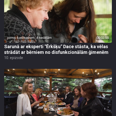
pirms 6 mēnešiem, 4 nedēļām
00:02:55
Sarunā ar eksperti "Ērkšķu" Dace stāsta, ka vēlas
strādāt ar bērniem no disfunkcionālām ģimenēm
10. epizode