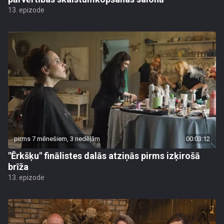
13. epizode
pirms 7 mēnešiem, 3 nedēļām
00:03:12
"Ērkšķu" finālistes dalās atziņās pirms izķirošā
brīža
13. epizode