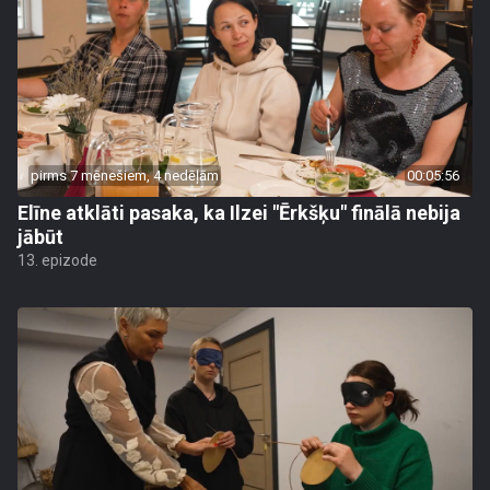
pirms 7 mēnešiem, 4 nedēļām
00:05:56
Elīne atklāti pasaka, ka Ilzei "Ērkšķu" finālā nebija
jābūt
13. epizode