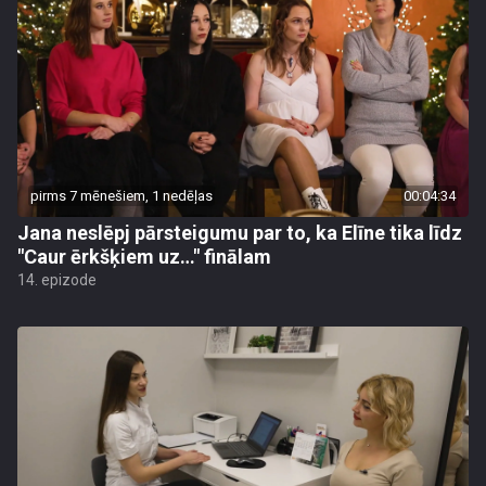
pirms 7 mēnešiem, 1 nedēļas
00:04:34
Jana neslēpj pārsteigumu par to, ka Elīne tika līdz
"Caur ērkšķiem uz…" finālam
14. epizode