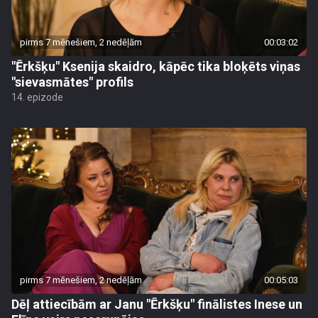
pirms 7 mēnešiem, 2 nedēļām
00:03:02
"Ērkšķu" Ksenija skaidro, kāpēc tika bloķēts viņas
"sievasmātes" profils
14. epizode
pirms 7 mēnešiem, 2 nedēļām
00:05:03
Dēļ attiecībām ar Janu "Ērkšķu" finālistes Inese un