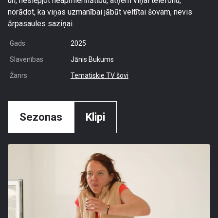
un, neslēpjot neapmierinātību, atņem viņai telefonu,
norādot, ka viņas uzmanībai jābūt veltītai šovam, nevis
ārpasaules saziņai.
Gads
2025
Slavenības
Jānis Bukums
Žanrs
Tematiskie TV šovi
Sezonas
Klipi