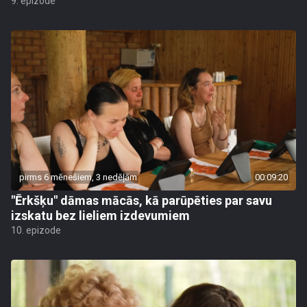
9. epizode
pirms 6 mēnešiem, 3 nedēļām
00:09:20
"Ērkšķu" dāmas mācās, kā parūpēties par savu
izskatu bez lieliem izdevumiem
10. epizode