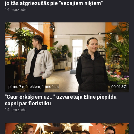
jo tās atgriezušās pie "vecajiem niķiem"
14. epizode
pirms 7 mēnešiem, 1 nedēļas
00:01:37
"Caur ērkšķiem uz…" uzvarētāja Elīne piepilda
sapni par floristiku
14. epizode