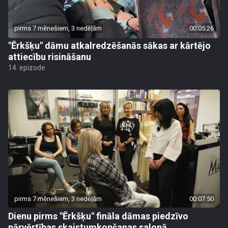
pirms 7 mēnešiem, 3 nedēļām
00:05:26
"Ērkšķu" dāmu atkalredzēšanās sākas ar kārtējo
attiecību risināšanu
14. epizode
pirms 7 mēnešiem, 3 nedēļām
00:07:50
Dienu pirms "Ērkšķu" fināla dāmas piedzīvo
pārvērtības skaistumkopšanas salonā