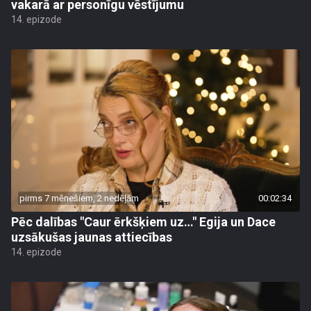
vakarā ar personīgu vēstījumu
14. epizode
pirms 7 mēnešiem, 2 nedēļām
00:02:34
Pēc dalības "Caur ērkšķiem uz…" Egija un Dace
uzsākušas jaunas attiecības
14. epizode