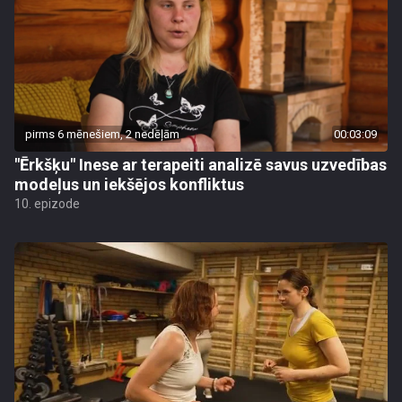
pirms 6 mēnešiem, 2 nedēļām
00:03:09
"Ērkšķu" Inese ar terapeiti analizē savus uzvedības
modeļus un iekšējos konfliktus
10. epizode