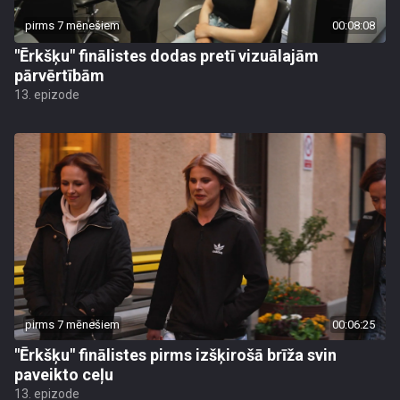
pirms 7 mēnešiem
00:08:08
"Ērkšķu" finālistes dodas pretī vizuālajām
pārvērtībām
13. epizode
pirms 7 mēnešiem
00:06:25
"Ērkšķu" finālistes pirms izšķirošā brīža svin
paveikto ceļu
13. epizode