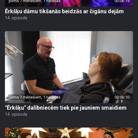
pirms 7 mēnešiem, 1 nedēļas
00:06:19
Ērkšķu dāmu tikšanās beidzās ar čigānu dejām
14. epizode
pirms 7 mēnešiem, 1 nedēļas
00:06:10
"Ērkšķu" dalībniecēm tiek pie jauniem smaidiem
14. epizode