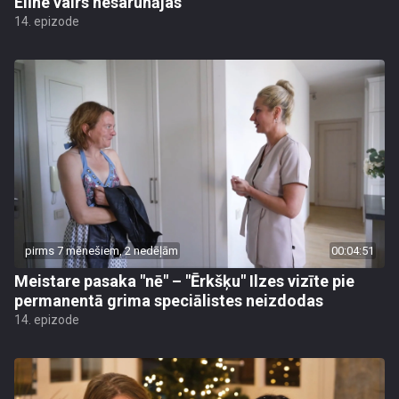
Elīne vairs nesarunājas
14. epizode
pirms 7 mēnešiem, 2 nedēļām
00:04:51
Meistare pasaka "nē" – "Ērkšķu" Ilzes vizīte pie
permanentā grima speciālistes neizdodas
14. epizode