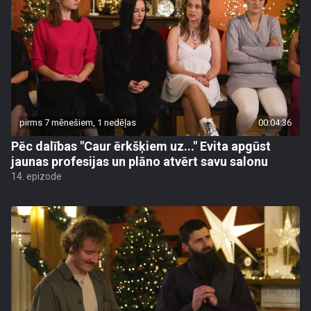
pirms 7 mēnešiem, 1 nedēļas
00:04:36
Pēc dalības "Caur ērkšķiem uz..." Evita apgūst
jaunas profesijas un plāno atvērt savu salonu
14. epizode