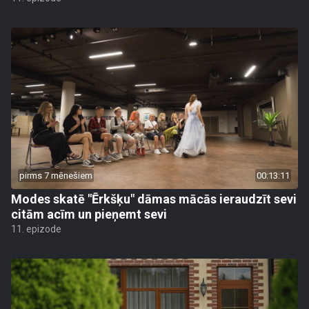
pirms 7 mēnešiem
00:13:11
Modes skatē "Ērkšķu" dāmas mācās ieraudzīt sevi
citām acīm un pieņemt sevi
11. epizode