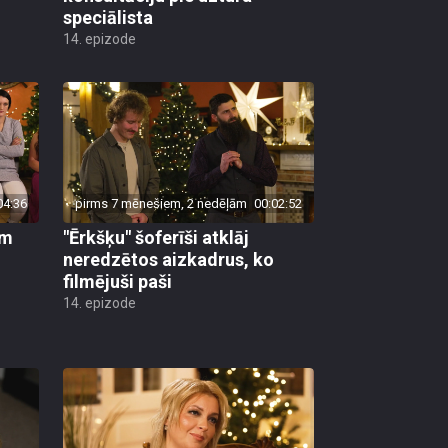
speciālista
14. epizode
04:36
pirms 7 mēnešiem, 2 nedēļām
00:02:52
em
"Ērkšķu" šoferīši atklāj
neredzētos aizkadrus, ko
filmējuši paši
14. epizode