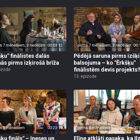
s 7 mēnešiem, 3 nedēļām
00:03:12
pirms 7 mēnešiem, 3 nedēļām
00:
šķu" finālistes dalās
Pēdējā saruna pirms izšķ
ņās pirms izķirošā brīža
balsojuma – ko "Ērkšķu"
finālistēm devis projekts
pizode
13. epizode
s 8 mēnešiem
00:23:19
pirms 8 mēnešiem
00:
šķu fināls" – Ineses un
Elīne atklāti pasaka, ka Il