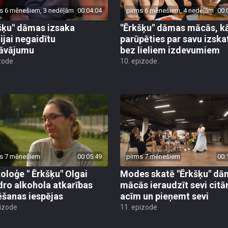
s 6 mēnešiem, 3 nedēļām
00:04:04
pirms 6 mēnešiem, 4 nedēļām
00:
šķu" dāmas izsaka
"Ērkšķu" dāmas mācās, k
ijai negaidītu
parūpēties par savu izska
āvājumu
bez lieliem izdevumiem
zode
10. epizode
s 7 mēnešiem
00:05:49
pirms 7 mēnešiem
00:
oloģe " Ērkšķu" Olgai
Modes skatē "Ērkšķu" dā
dro alkohola atkarības
mācās ieraudzīt sevi cit
ēšanas iespējas
acīm un pieņemt sevi
pizode
11. epizode