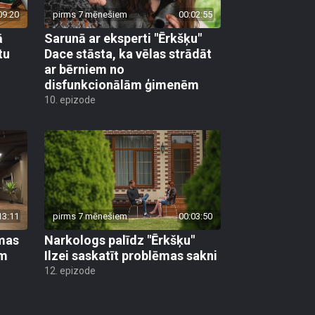
09:20
pirms 7 mēnešiem
00:02:55
ā
Sarunā ar eksperti "Ērkšķu"
tu
Dace stāsta, ka vēlas strādāt
ar bērniem no
disfunkcionālām ģimenēm
10. epizode
13:11
pirms 7 mēnešiem
00:03:50
mas
Narkologs palīdz "Ērkšķu"
ām
Ilzei saskatīt problēmas sakni
12. epizode