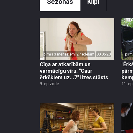
Sezonas
Klipi
pirms 3 mēnešiem, 2 nedēļām
00:05:20
pirm
Cīņa ar atkarībām un
"Ērk
varmācīgu vīru. "Caur
pārm
ērkšķiem uz...7" Ilzes stāsts
kem
9. epizode
11. e