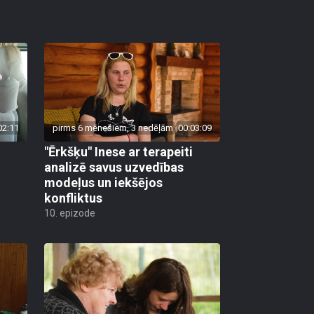
02:11
pirms 6 mēnešiem, 3 nedēļām
00:03:09
"Ērkšķu" Inese ar terapeiti
analizē savus uzvedības
modeļus un iekšējos
konfliktus
10. epizode