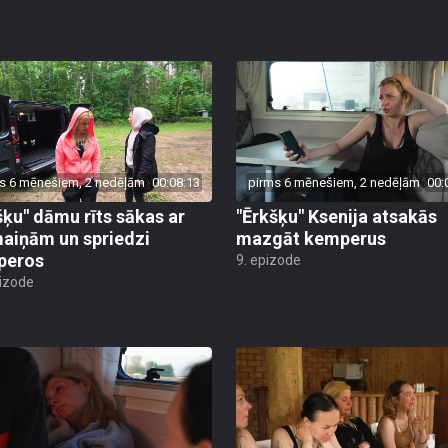
s 6 mēnešiem, 2 nedēļām
00:08:13
pirms 6 mēnešiem, 2 nedēļām
00:
šķu" dāmu rīts sākas ar
"Ērkšķu" Ksenija atsakās
aiņām un spriedzi
mazgāt kemperus
peros
9. epizode
pizode