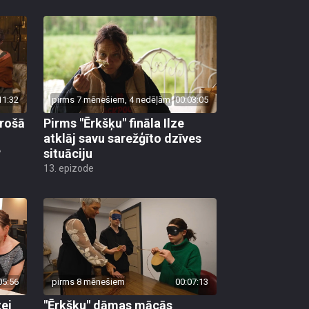
11:32
pirms 7 mēnešiem, 4 nedēļām
00:03:05
irošā
Pirms "Ērkšķu" fināla Ilze
atklāj savu sarežģīto dzīves
?
situāciju
13. epizode
05:56
pirms 8 mēnešiem
00:07:13
zei
"Ērkšķu" dāmas mācās