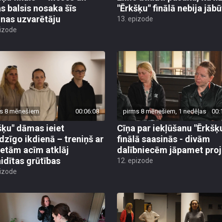
as balsis nosaka šīs
"Ērkšķu" finālā nebija jābū
nas uzvarētāju
13. epizode
pizode
s 8 mēnešiem
00:06:08
pirms 8 mēnešiem, 1 nedēļas
00:
šķu" dāmas ieiet
Cīņa par iekļūšanu "Ērkšķ
dzīgo ikdienā – treniņš ar
finālā saasinās - divām
ietām acīm atklāj
dalībniecēm jāpamet pro
idītas grūtības
12. epizode
pizode