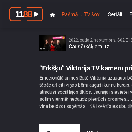
Pašmāju TV šovi
Seriāli
F
“Ērkšķ
2022. gada 2. septembris, S02 E1
Caur ērkšķiem uz...
“Ērkšķu” Viktorija TV kameru pr
Emocionālā un noslēgtā Viktorija uzaugusi bē
tāpēc arī citi viņas bērni auguši kur nu kurais.
atradusi sociālajos tīklos. Jaunajai sievietei
solim vienmēr nedaudz pietrūcis drosmes... Līd
viņa beidzot saņēmās... Kā izvērtīsies abu t