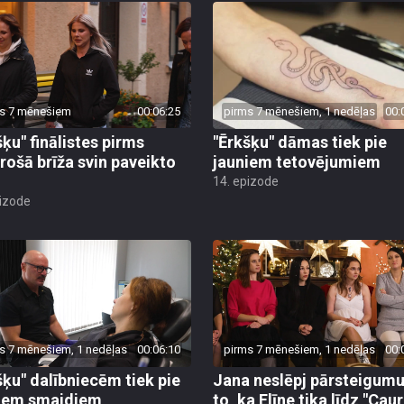
s 7 mēnešiem
00:06:25
pirms 7 mēnešiem, 1 nedēļas
00:
šķu" finālistes pirms
"Ērkšķu" dāmas tiek pie
irošā brīža svin paveikto
jauniem tetovējumiem
14. epizode
pizode
s 7 mēnešiem, 1 nedēļas
00:06:10
pirms 7 mēnešiem, 1 nedēļas
00:
šķu" dalībniecēm tiek pie
Jana neslēpj pārsteigumu
iem smaidiem
to, ka Elīne tika līdz "Caur