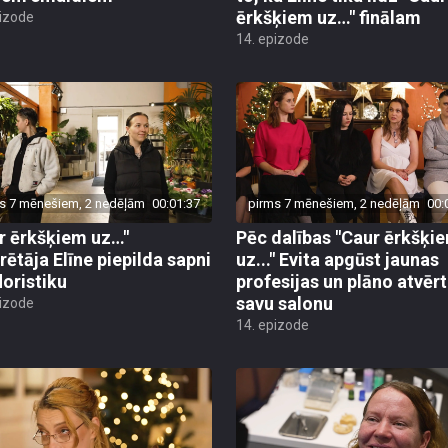
ērkšķiem uz…" finālam
pizode
14. epizode
s 7 mēnešiem, 2 nedēļām
00:01:37
pirms 7 mēnešiem, 2 nedēļām
00:
r ērkšķiem uz…"
Pēc dalības "Caur ērkšķi
rētāja Elīne piepilda sapni
uz..." Evita apgūst jaunas
loristiku
profesijas un plāno atvērt
savu salonu
pizode
14. epizode