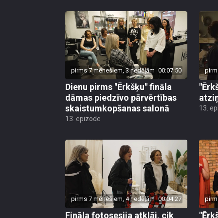
pirms 7 mēnešiem, 3 nedēļām
00:07:50
pirm
Dienu pirms "Ērkšķu" fināla
"Ērk
dāmas piedzīvo pārvērtības
atzi
skaistumkopšanas salonā
13. e
13. epizode
pirms 7 mēnešiem, 4 nedēļām
00:04:27
pirm
Fināla fotosesija atklāj, cik
"Ērk