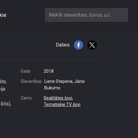
kie
Meklē slavenības, šovus, u.c.
o brāli
Dalies
Gads
2018
āte,
Slavenības
Liene Stepena, Jānis
Bukums
ija
Žanrs
Realitātes šovi
,
ālis),
Tematiskie TV šovi