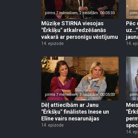
pirms 7 mēnešiem, 2 nedēļām
00:05:33
pirm
Mūziķe STIRNA viesojas
Pēc 
"Ērkšķu" atkalredzēšanās
uz…"
vakarā ar personīgu vēstījumu
jaun
14. epizode
14. e
pirms 7 mēnešiem, 3 nedēļām
00:05:03
pirm
Dēļ attiecībām ar Janu
Meis
"Ērkšķu" finālistes Inese un
"Ērkš
Elīne vairs nesarunājas
perm
spec
14. epizode
14. e