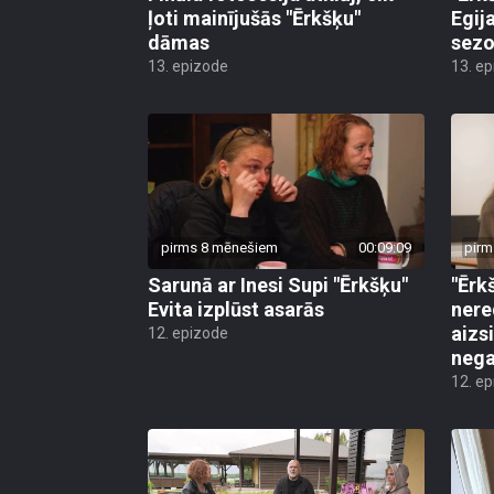
ļoti mainījušās "Ērkšķu"
Egij
dāmas
sezo
13. epizode
13. e
pirms 8 mēnešiem
00:09:09
pirm
Sarunā ar Inesi Supi "Ērkšķu"
"Ērk
Evita izplūst asarās
nere
aizs
12. epizode
nega
12. e