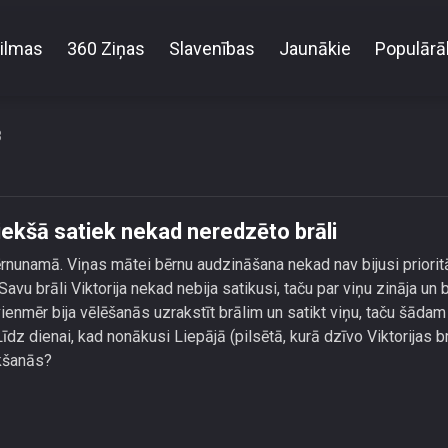
ilmas
360 Ziņas
Slavenības
Jaunākie
Populārā
u” Viktorija TV kameru priekšā satiek nekad neredzēt
3
iekšā satiek nekad neredzēto brāli
rnunamā. Viņas mātei bērnu audzināšana nekad nav bijusi priorit
 Savu brāli Viktorija nekad nebija satikusi, taču par viņu zināja un b
 vienmēr bija vēlēšanās uzrakstīt brālim un satikt viņu, taču šādam
z dienai, kad nonākusi Liepājā (pilsētā, kurā dzīvo Viktorijas br
ikšanās?