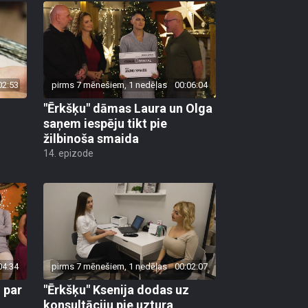
02:53
pirms 7 mēnešiem, 1 nedēļas
00:06:04
"Ērkšķu" dāmas Laura un Olga
saņem iespēju tikt pie
žilbinoša smaida
14. epizode
04:34
pirms 7 mēnešiem, 1 nedēļas
00:02:07
 par
"Ērkšķu" Ksenija dodas uz
konsultāciju pie uztura