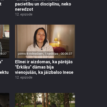
t
pacietību un disciplīnu, neko
neredzot
12. epizode
18:37
pirms 8 mēnešiem, 1 nedēļas
00:06:37
u"
Elīnei ir aizdomas, ka pārējās
"Ērkšķu" dāmas bija
jektu
vienojušās, ka jāizbalso Inese
12. epizode