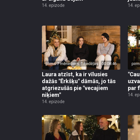
14. epizode
14. e
pirms 7 mēnešiem, 1 nedēļas
00:08:46
pirm
Laura atzīst, ka ir vīlusies
"Cau
dažās "Ērkšķu" dāmās, jo tās
uzva
atgriezušās pie "vecajiem
par f
niķiem"
14. e
14. epizode