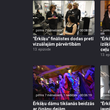
pirms 7 mēnešiem
00:08:08
pirm
"Ērkšķu" finālistes dodas pretī
"Ērk
vizuālajām pārvērtībām
izšķ
ceļu
13. epizode
13. e
pirms 7 mēnešiem, 1 nedēļas
00:06:19
pirm
Ērkšķu dāmu tikšanās beidzās
"Ērk
ar čigānu dejām
jaun