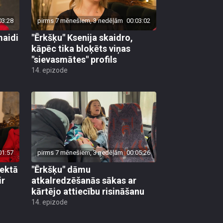
03:28
pirms 7 mēnešiem, 3 nedēļām
00:03:02
maidi
"Ērkšķu" Ksenija skaidro,
kāpēc tika bloķēts viņas
"sievasmātes" profils
14. epizode
01:57
pirms 7 mēnešiem, 3 nedēļām
00:05:26
jektā
"Ērkšķu" dāmu
ir
atkalredzēšanās sākas ar
kārtējo attiecību risināšanu
14. epizode