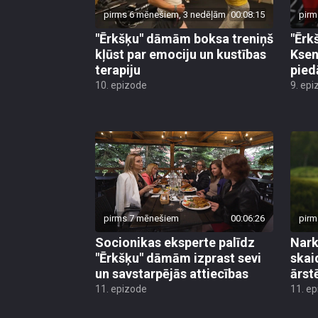
pirms 6 mēnešiem, 3 nedēļām
00:08:15
pirm
"Ērkšķu" dāmām boksa treniņš
"Ērk
kļūst par emociju un kustības
Ksen
terapiju
pied
10. epizode
9. epi
pirms 7 mēnešiem
00:06:26
pirm
Socionikas eksperte palīdz
Nark
"Ērkšķu" dāmām izprast sevi
skai
un savstarpējās attiecības
ārst
11. epizode
11. e