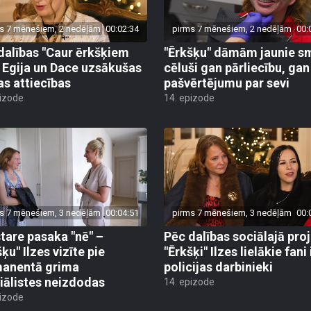
s 7 mēnešiem, 2 nedēļām
00:02:34
pirms 7 mēnešiem, 2 nedēļām
00:
dalības "Caur ērkšķiem
"Ērkšķu" dāmām jaunie s
 Egija un Dace uzsākušas
cēluši gan pārliecību, gan
as attiecības
pašvērtējumu par sevi
pizode
14. epizode
s 7 mēnešiem, 3 nedēļām
00:04:51
pirms 7 mēnešiem, 3 nedēļām
00:
tare pasaka "nē" –
Pēc dalības sociālajā pro
ķu" Ilzes vizīte pie
"Ērkšķi" Ilzes lielākie fani 
anentā grima
policijas darbinieki
iālistes neizdodas
14. epizode
pizode