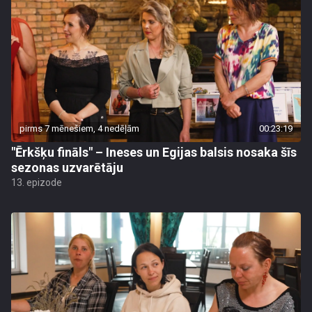
pirms 7 mēnešiem, 4 nedēļām
00:23:19
"Ērkšķu fināls" – Ineses un Egijas balsis nosaka šīs
sezonas uzvarētāju
13. epizode