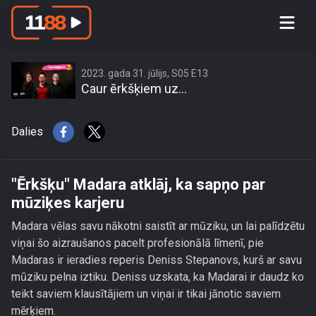
\"Ērkšķu\" Madara atklāj, ka sapņo par
mūziķes karjeru
2023. gada 31. jūlijs, S05 E13
Caur ērkšķiem uz...
Dalies
"Ērkšķu" Madara atklāj, ka sapņo par
mūziķes karjeru
Madara vēlas savu nākotni saistīt ar mūziku, un lai palīdzētu
viņai šo aizraušanos pacelt profesionālā līmenī, pie
Madaras ir ieradies reperis Deniss Stepanovs, kurš ar savu
mūziku pelna iztiku. Deniss uzskata, ka Madarai ir daudz ko
teikt saviem klausītājiem un viņai ir tikai jānotic saviem
mērķiem.