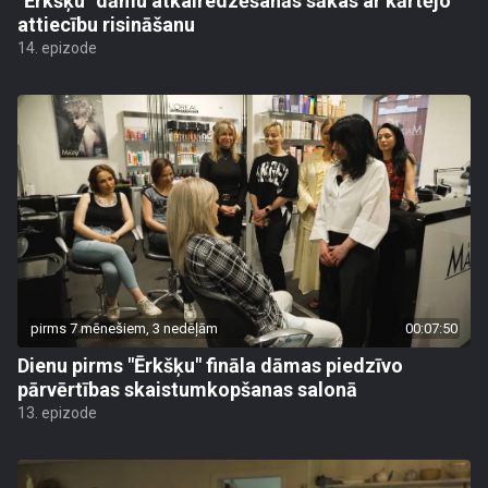
"Ērkšķu" dāmu atkalredzēšanās sākas ar kārtējo
attiecību risināšanu
14. epizode
pirms 7 mēnešiem, 3 nedēļām
00:07:50
Dienu pirms "Ērkšķu" fināla dāmas piedzīvo
pārvērtības skaistumkopšanas salonā
13. epizode