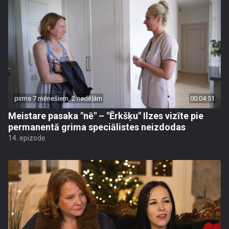
pirms 7 mēnešiem, 2 nedēļām
00:04:51
Meistare pasaka "nē" – "Ērkšķu" Ilzes vizīte pie
permanentā grima speciālistes neizdodas
14. epizode