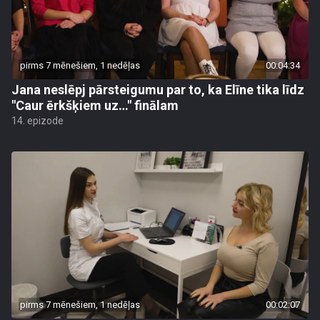
pirms 7 mēnešiem, 1 nedēļas
00:04:34
Jana neslēpj pārsteigumu par to, ka Elīne tika līdz
"Caur ērkšķiem uz…" finālam
14. epizode
pirms 7 mēnešiem, 1 nedēļas
00:02:07