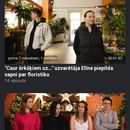
pirms 7 mēnešiem, 1 nedēļas
00:01:37
"Caur ērkšķiem uz…" uzvarētāja Elīne piepilda
sapni par floristiku
14. epizode