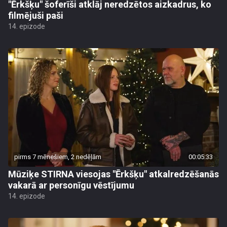
"Ērkšķu" šoferīši atklāj neredzētos aizkadrus, ko
filmējuši paši
14. epizode
pirms 7 mēnešiem, 2 nedēļām
00:05:33
Mūziķe STIRNA viesojas "Ērkšķu" atkalredzēšanās
vakarā ar personīgu vēstījumu
14. epizode