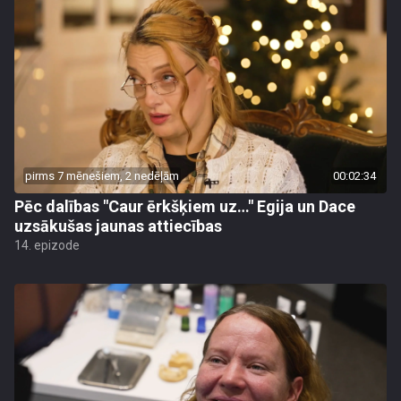
pirms 7 mēnešiem, 2 nedēļām
00:02:34
Pēc dalības "Caur ērkšķiem uz…" Egija un Dace
uzsākušas jaunas attiecības
14. epizode