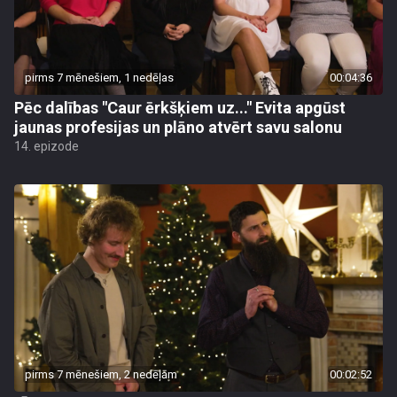
pirms 7 mēnešiem, 1 nedēļas
00:04:36
Pēc dalības "Caur ērkšķiem uz..." Evita apgūst
jaunas profesijas un plāno atvērt savu salonu
14. epizode
pirms 7 mēnešiem, 2 nedēļām
00:02:52