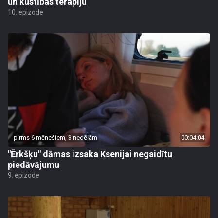
un kustības terapiju
10. epizode
pirms 6 mēnešiem, 3 nedēļām
00:04:04
"Ērkšķu" dāmas izsaka Ksenijai negaidītu
piedāvājumu
9. epizode