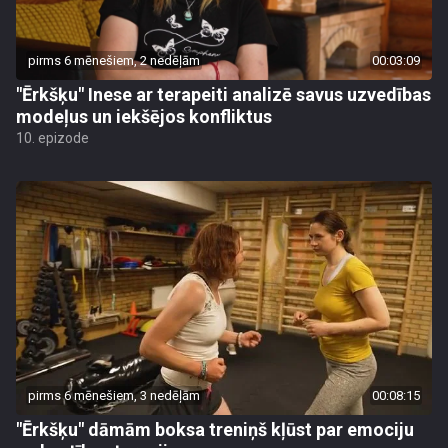
pirms 6 mēnešiem, 2 nedēļām
00:03:09
"Ērkšķu" Inese ar terapeiti analizē savus uzvedības
modeļus un iekšējos konfliktus
10. epizode
pirms 6 mēnešiem, 3 nedēļām
00:08:15
"Ērkšķu" dāmām boksa treniņš kļūst par emociju