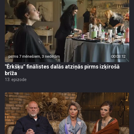
pirms 7 mēnešiem, 3 nedēļām
00:03:12
"Ērkšķu" finālistes dalās atziņās pirms izķirošā
brīža
13. epizode