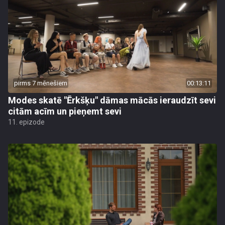
pirms 7 mēnešiem
00:13:11
Modes skatē "Ērkšķu" dāmas mācās ieraudzīt sevi
citām acīm un pieņemt sevi
11. epizode