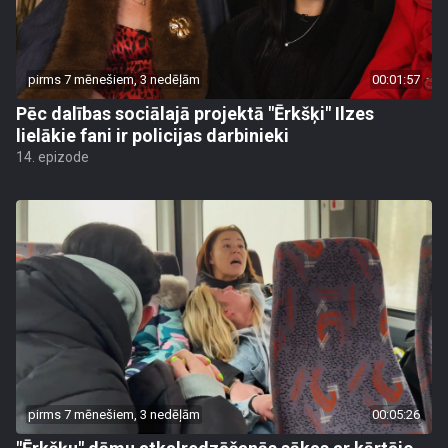
pirms 7 mēnešiem, 3 nedēļām
00:01:57
Pēc dalības sociālajā projektā "Ērkšķi" Ilzes
lielākie fani ir policijas darbinieki
14. epizode
pirms 7 mēnešiem, 3 nedēļām
00:05:26