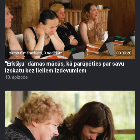
pirms 6 mēnešiem, 3 nedēļām
00:09:20
"Ērkšķu" dāmas mācās, kā parūpēties par savu
izskatu bez lieliem izdevumiem
10. epizode