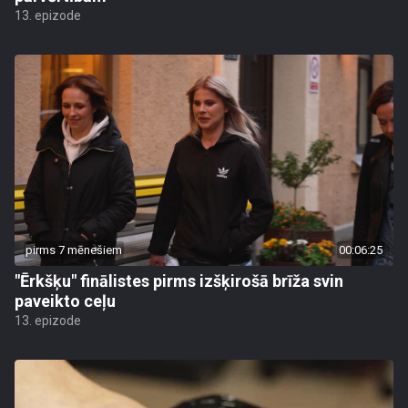
13. epizode
pirms 7 mēnešiem
00:06:25
"Ērkšķu" finālistes pirms izšķirošā brīža svin
paveikto ceļu
13. epizode