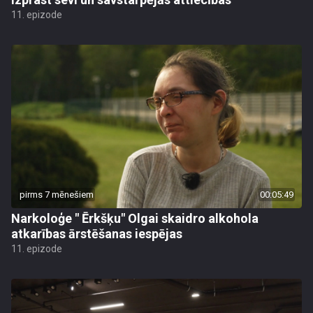
11. epizode
pirms 7 mēnešiem
00:05:49
Narkoloģe " Ērkšķu" Olgai skaidro alkohola
atkarības ārstēšanas iespējas
11. epizode