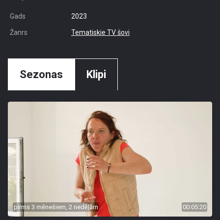
Gads
2023
Žanrs
Tematiskie TV šovi
Sezonas
Klipi
pirms 3 mēnešiem, 2 nedēļām
00:05:20