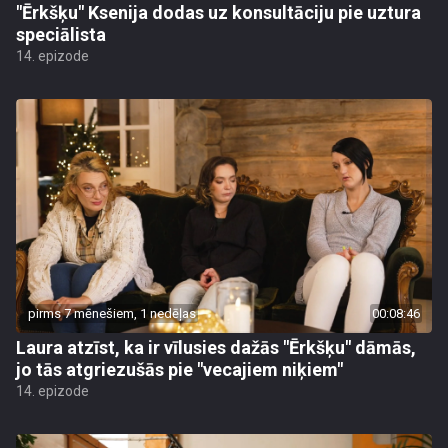
"Ērkšķu" Ksenija dodas uz konsultāciju pie uztura
speciālista
14. epizode
pirms 7 mēnešiem, 1 nedēļas
00:08:46
Laura atzīst, ka ir vīlusies dažās "Ērkšķu" dāmās,
jo tās atgriezušās pie "vecajiem niķiem"
14. epizode