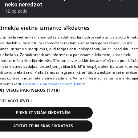
neko neredzot
12. epizode
 tīmekļa vietne izmanto sīkdatnes
 tīmekļa vietnē tiek izmantotas sīkdatnes, lai nodrošinātu un uzlabotu tīmek
nes darbību., nosūtītu personalizētu reklāmu un satura ģenerēšanai, veiktu
āmas un satura mērījumus, auditorijas datu apkopošanu, kā arī produktu izst
zlabošanu. Zemāk sniedzam informāciju par visām sīkdatnēm, kuras tiek
ntotas mūsu tīmekļa vietnēs. Sīkdatnes var atšķirties atkarībā no apmeklētā
rneta vietnes sadaļas. Lietotājam jebkurā brīdī ir iespēja piekrist, atteikties va
īt savu piekrišanu. Piekrišanas sniegšana, kā arī tās atsaukšana vai mainīša
ecas uz visām interneta vietnes sadaļām. Vairāk informācijas par izmantotaj
atnēm skatīt
sīkdatņu izmantošanas noteikumos.
ĪT VISUS PARTNERUS
(1718) →
pirms 8 mēnešiem
00:09:09
Sarunā ar Inesi Supi "Ērkšķu" Evita izplūst asarās
PIELĀGOT IZVĒLI
12. epizode
PIEKRIST VISĀM SĪKDATNĒM
ATSTĀT TEHNISKĀS SĪKDATNES