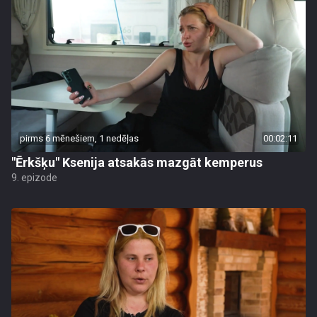
pirms 6 mēnešiem, 1 nedēļas
00:02:11
"Ērkšķu" Ksenija atsakās mazgāt kemperus
9. epizode