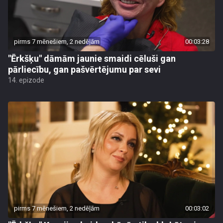
pirms 7 mēnešiem, 2 nedēļām
00:03:28
"Ērkšķu" dāmām jaunie smaidi cēluši gan
pārliecību, gan pašvērtējumu par sevi
14. epizode
pirms 7 mēnešiem, 2 nedēļām
00:03:02