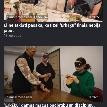
pirms 7 mēnešiem, 4 nedēļām
00:05:56
Elīne atklāti pasaka, ka Ilzei "Ērkšķu" finālā nebija
jābūt
13. epizode
pirms 8 mēnešiem
00:07:13
"Ērkšķu" dāmas mācās pacietību un disciplīnu,