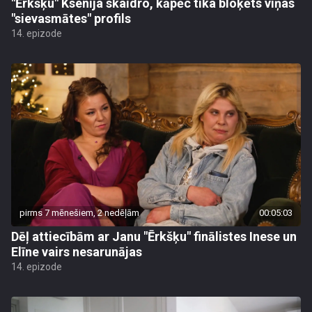
"Ērkšķu" Ksenija skaidro, kāpēc tika bloķēts viņas
"sievasmātes" profils
14. epizode
pirms 7 mēnešiem, 2 nedēļām
00:05:03
Dēļ attiecībām ar Janu "Ērkšķu" finālistes Inese un
Elīne vairs nesarunājas
14. epizode