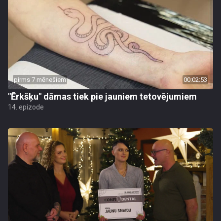
pirms 7 mēnešiem
00:02:53
"Ērkšķu" dāmas tiek pie jauniem tetovējumiem
14. epizode