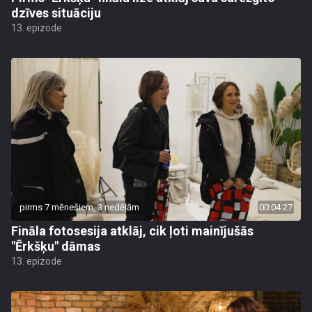
dzīves situāciju
13. epizode
pirms 7 mēnešiem, 3 nedēļām
00:04:27
Fināla fotosesija atklāj, cik ļoti mainījušās
"Ērkšķu" dāmas
13. epizode