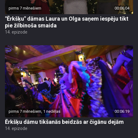
pirms 7 mēnešiem
00:06:04
"Ērkšķu" dāmas Laura un Olga saņem iespēju tikt
pie žilbinoša smaida
14. epizode
pirms 7 mēnešiem, 1 nedēļas
00:06:19
Ērkšķu dāmu tikšanās beidzās ar čigānu dejām
14. epizode