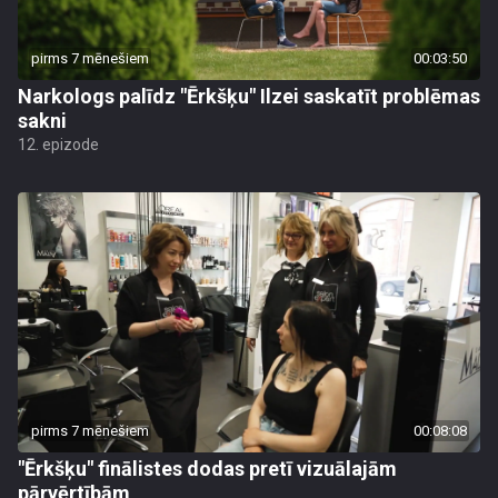
pirms 7 mēnešiem
00:03:50
Narkologs palīdz "Ērkšķu" Ilzei saskatīt problēmas
sakni
12. epizode
pirms 7 mēnešiem
00:08:08
"Ērkšķu" finālistes dodas pretī vizuālajām
pārvērtībām