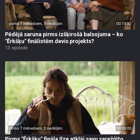
pirms 7 mēnešiem, 3 nedēļām
00:11:32
Pēdējā saruna pirms izšķirošā balsojuma – ko
"Ērkšķu" finālistēm devis projekts?
13. epizode
pirms 7 mēnešiem, 3 nedēļām
00:03:05
Pirms "Ērkšķu" fināla Ilze atklāj savu sarežģīto