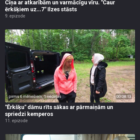
Cīņa ar atkarībām un varmācīgu vīru. "Caur
ērkšķiem uz...7" Ilzes stāsts
9. epizode
pirms 6 mēnešiem, 1 nedēļas
00:08:13
"Ērkšķu" dāmu rīts sākas ar pārmaiņām un
spriedzi kemperos
11. epizode