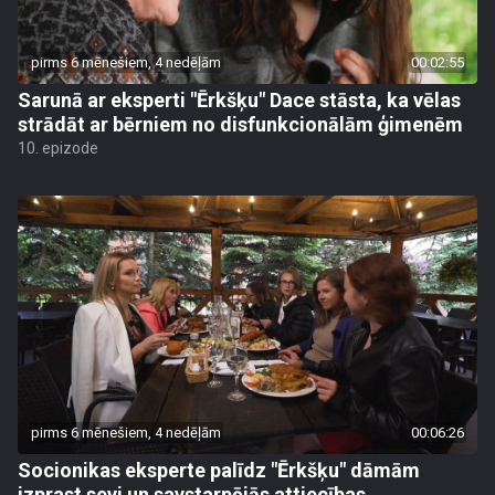
pirms 6 mēnešiem, 4 nedēļām
00:02:55
Sarunā ar eksperti "Ērkšķu" Dace stāsta, ka vēlas
strādāt ar bērniem no disfunkcionālām ģimenēm
10. epizode
pirms 6 mēnešiem, 4 nedēļām
00:06:26
Socionikas eksperte palīdz "Ērkšķu" dāmām
izprast sevi un savstarpējās attiecības