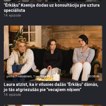
"Ērkšķu" Ksenija dodas uz konsultāciju pie uztura
speciālista
14. epizode
pirms 7 mēnešiem, 1 nedēļas
00:08:46
Laura atzīst, ka ir vīlusies dažās "Ērkšķu" dāmās,
jo tās atgriezušās pie "vecajiem niķiem"
14. epizode