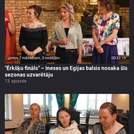
pirms 7 mēnešiem, 3 nedēļām
00:23:19
"Ērkšķu fināls" – Ineses un Egijas balsis nosaka šīs
sezonas uzvarētāju
13. epizode