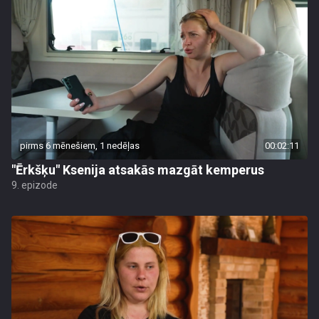
pirms 6 mēnešiem, 1 nedēļas
00:02:11
"Ērkšķu" Ksenija atsakās mazgāt kemperus
9. epizode