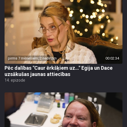
pirms 7 mēnešiem, 2 nedēļām
00:02:34
Pēc dalības "Caur ērkšķiem uz…" Egija un Dace
uzsākušas jaunas attiecības
14. epizode