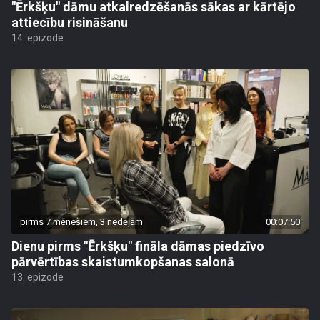
"Ērkšķu" dāmu atkalredzēšanās sākas ar kārtējo
attiecību risināšanu
14. epizode
pirms 7 mēnešiem, 3 nedēļām
00:07:50
Dienu pirms "Ērkšķu" fināla dāmas piedzīvo
pārvērtības skaistumkopšanas salonā
13. epizode