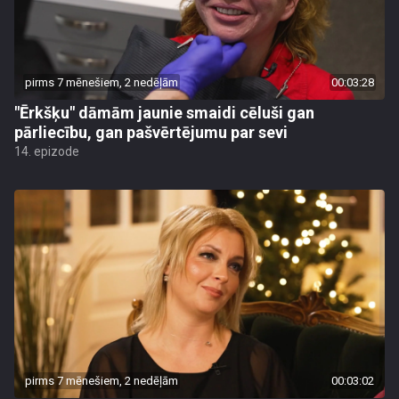
pirms 7 mēnešiem, 2 nedēļām
00:03:28
"Ērkšķu" dāmām jaunie smaidi cēluši gan
pārliecību, gan pašvērtējumu par sevi
14. epizode
pirms 7 mēnešiem, 2 nedēļām
00:03:02