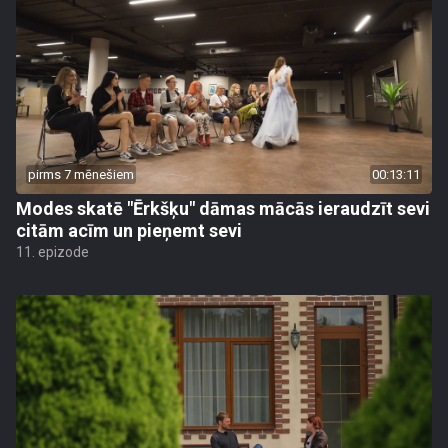
pirms 7 mēnešiem
00:13:11
Modes skatē "Ērkšķu" dāmas mācās ieraudzīt sevi
citām acīm un pieņemt sevi
11. epizode