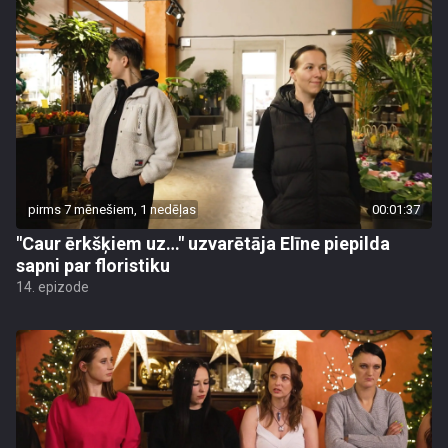
pirms 7 mēnešiem, 1 nedēļas
00:01:37
"Caur ērkšķiem uz…" uzvarētāja Elīne piepilda
sapni par floristiku
14. epizode