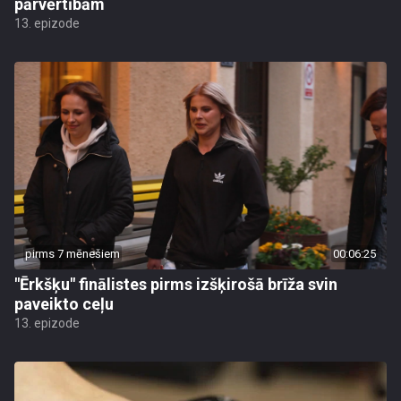
pārvērtībām
13. epizode
pirms 7 mēnešiem
00:06:25
"Ērkšķu" finālistes pirms izšķirošā brīža svin
paveikto ceļu
13. epizode