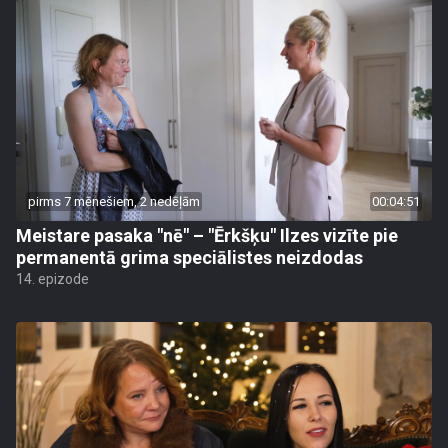
pirms 7 mēnešiem, 2 nedēļām
00:04:51
Meistare pasaka "nē" – "Ērkšķu" Ilzes vizīte pie
permanentā grima speciālistes neizdodas
14. epizode