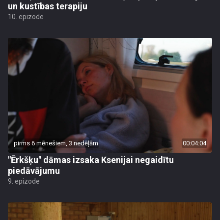
un kustības terapiju
10. epizode
pirms 6 mēnešiem, 3 nedēļām
00:04:04
"Ērkšķu" dāmas izsaka Ksenijai negaidītu
piedāvājumu
9. epizode