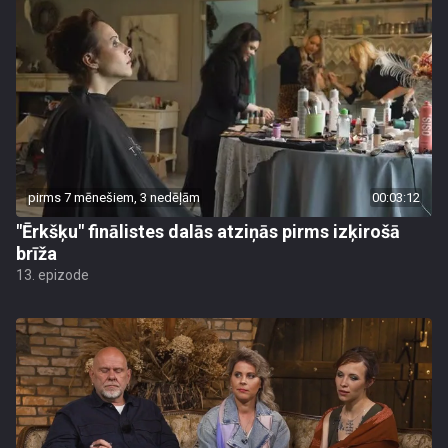
pirms 7 mēnešiem, 3 nedēļām
00:03:12
"Ērkšķu" finālistes dalās atziņās pirms izķirošā
brīža
13. epizode