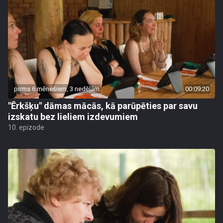
pirms 6 mēnešiem, 3 nedēļām
00:09:20
"Ērkšķu" dāmas mācās, kā parūpēties par savu
izskatu bez lieliem izdevumiem
10. epizode