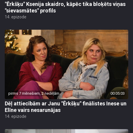
"Ērkšķu" Ksenija skaidro, kāpēc tika bloķēts viņas
"sievasmātes" profils
14. epizode
pirms 7 mēnešiem, 2 nedēļām
00:05:03
Dēļ attiecībām ar Janu "Ērkšķu" finālistes Inese un
Elīne vairs nesarunājas
14. epizode