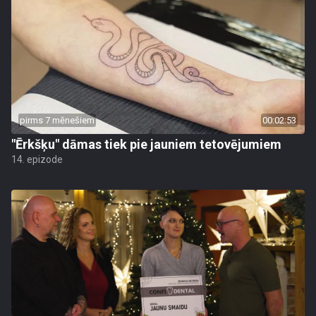
pirms 7 mēnešiem
00:02:53
"Ērkšķu" dāmas tiek pie jauniem tetovējumiem
14. epizode