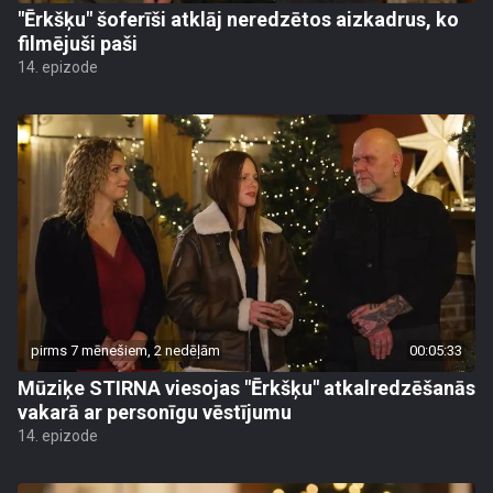
"Ērkšķu" šoferīši atklāj neredzētos aizkadrus, ko
filmējuši paši
14. epizode
pirms 7 mēnešiem, 2 nedēļām
00:05:33
Mūziķe STIRNA viesojas "Ērkšķu" atkalredzēšanās
vakarā ar personīgu vēstījumu
14. epizode