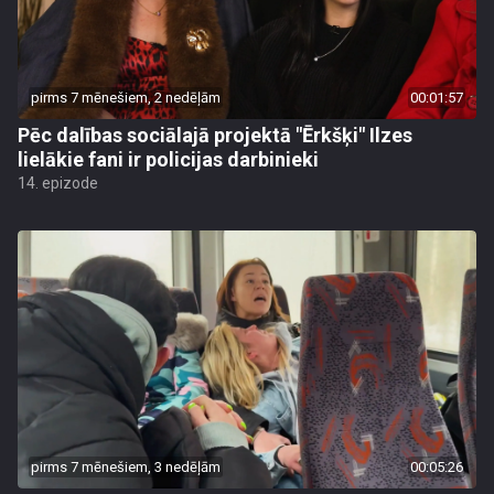
pirms 7 mēnešiem, 2 nedēļām
00:01:57
Pēc dalības sociālajā projektā "Ērkšķi" Ilzes
lielākie fani ir policijas darbinieki
14. epizode
pirms 7 mēnešiem, 3 nedēļām
00:05:26