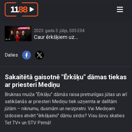
Sakaitētā gaisotnē \"Ērkšķu\" dāmas
tiekas ar priesteri Mediņu
2023. gada 3. jūlijs, S05 E04
Caur ērkšķiem uz...
Dalies
Sakaitētā gaisotnē "Ērkšķu" dāmas tiekas
ar priesteri Mediņu
Bruknas muiža “Ērkšķu” dāmās raisa pretrunīgas jūtas un arī
satikšanās ar priesteri Mediņu tiek uzņemta ar dalītām
jūtām – niknumu, dusmām un neizpratni. Vai Mediņam
izdosies atvērt "ērkšķaino" dāmu sirdis? Visu šovu skaties
Tet TV+ un STV Pirmā!