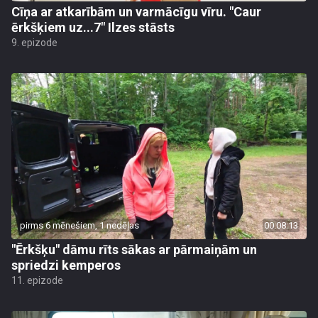
Cīņa ar atkarībām un varmācīgu vīru. "Caur
ērkšķiem uz...7" Ilzes stāsts
9. epizode
pirms 6 mēnešiem, 1 nedēļas
00:08:13
"Ērkšķu" dāmu rīts sākas ar pārmaiņām un
spriedzi kemperos
11. epizode