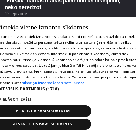
"Ērkšķu" dāmas mācās pacietību un disciplīnu,
neko neredzot
12. epizode
 tīmekļa vietne izmanto sīkdatnes
 tīmekļa vietnē tiek izmantotas sīkdatnes, lai nodrošinātu un uzlabotu tīmek
nes darbību., nosūtītu personalizētu reklāmu un satura ģenerēšanai, veiktu
āmas un satura mērījumus, auditorijas datu apkopošanu, kā arī produktu izst
zlabošanu. Zemāk sniedzam informāciju par visām sīkdatnēm, kuras tiek
ntotas mūsu tīmekļa vietnēs. Sīkdatnes var atšķirties atkarībā no apmeklētā
rneta vietnes sadaļas. Lietotājam jebkurā brīdī ir iespēja piekrist, atteikties va
īt savu piekrišanu. Piekrišanas sniegšana, kā arī tās atsaukšana vai mainīša
ecas uz visām interneta vietnes sadaļām. Vairāk informācijas par izmantotaj
atnēm skatīt
sīkdatņu izmantošanas noteikumos.
ĪT VISUS PARTNERUS
(1718) →
pirms 8 mēnešiem
00:09:09
PIELĀGOT IZVĒLI
Sarunā ar Inesi Supi "Ērkšķu" Evita izplūst asarās
12. epizode
PIEKRIST VISĀM SĪKDATNĒM
ATSTĀT TEHNISKĀS SĪKDATNES