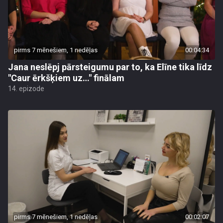
pirms 7 mēnešiem, 1 nedēļas
00:04:34
Jana neslēpj pārsteigumu par to, ka Elīne tika līdz
"Caur ērkšķiem uz…" finālam
14. epizode
pirms 7 mēnešiem, 1 nedēļas
00:02:07