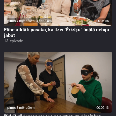
pirms 7 mēnešiem, 4 nedēļām
00:05:56
Elīne atklāti pasaka, ka Ilzei "Ērkšķu" finālā nebija
jābūt
13. epizode
pirms 8 mēnešiem
00:07:13