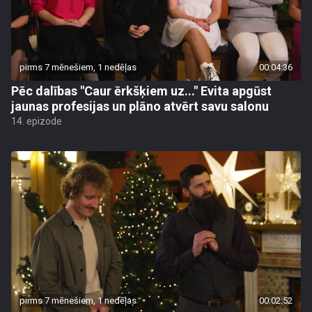
pirms 7 mēnešiem, 1 nedēļas
00:04:36
Pēc dalības "Caur ērkšķiem uz..." Evita apgūst
jaunas profesijas un plāno atvērt savu salonu
14. epizode
pirms 7 mēnešiem, 1 nedēļas
00:02:52