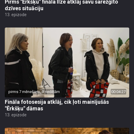
Pirms "Ērkšķu" fināla Ilze atklāj savu sarežģīto
dzīves situāciju
13. epizode
pirms 7 mēnešiem, 3 nedēļām
00:04:27
Fināla fotosesija atklāj, cik ļoti mainījušās
"Ērkšķu" dāmas
13. epizode