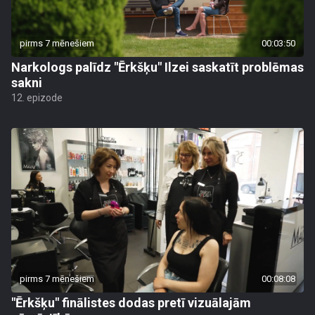
pirms 7 mēnešiem
00:03:50
Narkologs palīdz "Ērkšķu" Ilzei saskatīt problēmas
sakni
12. epizode
pirms 7 mēnešiem
00:08:08
"Ērkšķu" finālistes dodas pretī vizuālajām