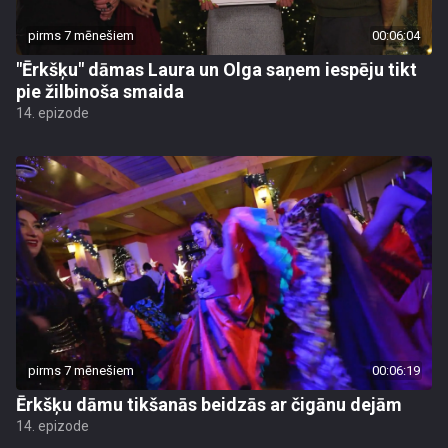
pirms 7 mēnešiem
00:06:04
"Ērkšķu" dāmas Laura un Olga saņem iespēju tikt
pie žilbinoša smaida
14. epizode
pirms 7 mēnešiem
00:06:19
Ērkšķu dāmu tikšanās beidzās ar čigānu dejām
14. epizode