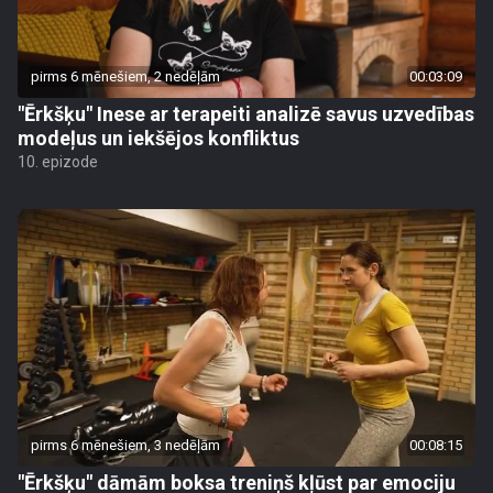
pirms 6 mēnešiem, 2 nedēļām
00:03:09
"Ērkšķu" Inese ar terapeiti analizē savus uzvedības
modeļus un iekšējos konfliktus
10. epizode
pirms 6 mēnešiem, 3 nedēļām
00:08:15
"Ērkšķu" dāmām boksa treniņš kļūst par emociju