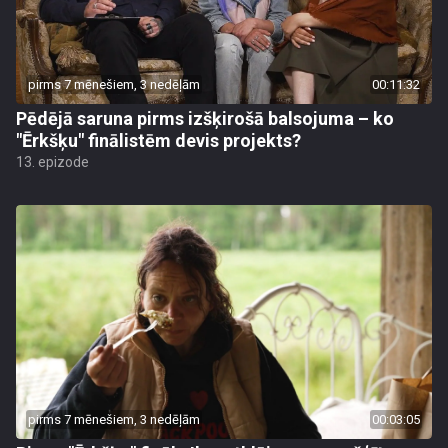
pirms 7 mēnešiem, 3 nedēļām
00:11:32
Pēdējā saruna pirms izšķirošā balsojuma – ko
"Ērkšķu" finālistēm devis projekts?
13. epizode
pirms 7 mēnešiem, 3 nedēļām
00:03:05