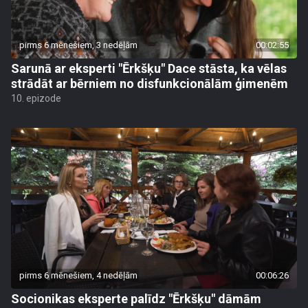
pirms 6 mēnešiem, 3 nedēļām
00:02:55
Sarunā ar eksperti "Ērkšķu" Dace stāsta, ka vēlas
strādāt ar bērniem no disfunkcionālām ģimenēm
10. epizode
pirms 6 mēnešiem, 4 nedēļām
00:06:26
Socionikas eksperte palīdz "Ērkšķu" dāmām