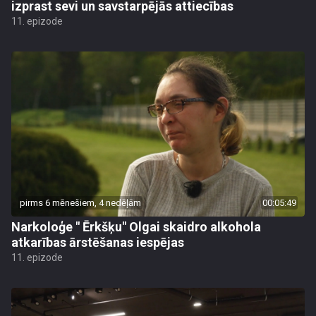
izprast sevi un savstarpējās attiecības
11. epizode
pirms 6 mēnešiem, 4 nedēļām
00:05:49
Narkoloģe " Ērkšķu" Olgai skaidro alkohola
atkarības ārstēšanas iespējas
11. epizode