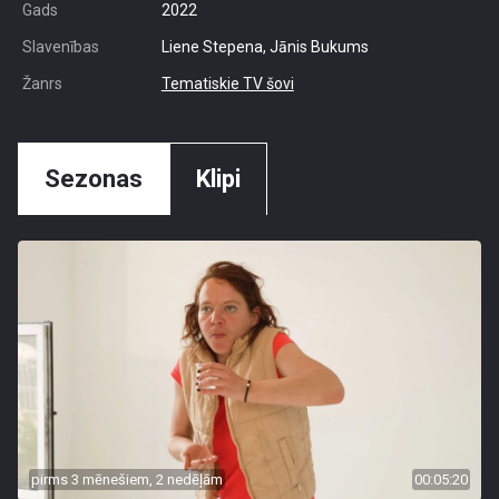
Gads
2022
Slavenības
Liene Stepena, Jānis Bukums
Žanrs
Tematiskie TV šovi
Sezonas
Klipi
pirms 3 mēnešiem, 2 nedēļām
00:05:20