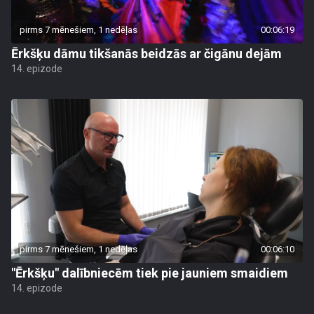
pirms 7 mēnešiem, 1 nedēļas
00:06:19
Ērkšķu dāmu tikšanās beidzās ar čigānu dejām
14. epizode
pirms 7 mēnešiem, 1 nedēļas
00:06:10
"Ērkšķu" dalībniecēm tiek pie jauniem smaidiem
14. epizode