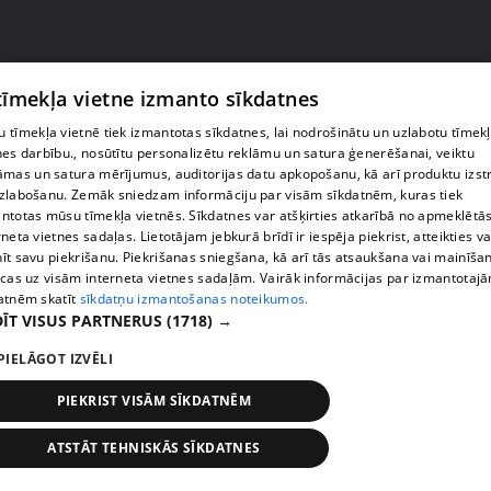
 tīmekļa vietne izmanto sīkdatnes
pirms 8 mēnešiem
00:07:13
"Ērkšķu" dāmas mācās pacietību un disciplīnu,
 tīmekļa vietnē tiek izmantotas sīkdatnes, lai nodrošinātu un uzlabotu tīmek
nes darbību., nosūtītu personalizētu reklāmu un satura ģenerēšanai, veiktu
neko neredzot
āmas un satura mērījumus, auditorijas datu apkopošanu, kā arī produktu izst
12. epizode
zlabošanu. Zemāk sniedzam informāciju par visām sīkdatnēm, kuras tiek
ntotas mūsu tīmekļa vietnēs. Sīkdatnes var atšķirties atkarībā no apmeklētā
rneta vietnes sadaļas. Lietotājam jebkurā brīdī ir iespēja piekrist, atteikties va
īt savu piekrišanu. Piekrišanas sniegšana, kā arī tās atsaukšana vai mainīša
ecas uz visām interneta vietnes sadaļām. Vairāk informācijas par izmantotaj
atnēm skatīt
sīkdatņu izmantošanas noteikumos.
ĪT VISUS PARTNERUS
(1718) →
PIELĀGOT IZVĒLI
PIEKRIST VISĀM SĪKDATNĒM
ATSTĀT TEHNISKĀS SĪKDATNES
pirms 8 mēnešiem
00:09:09