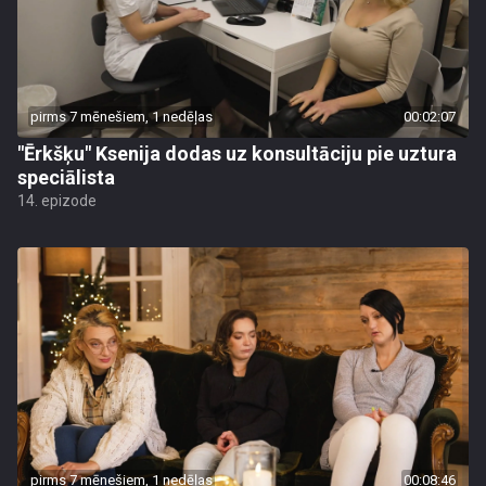
pirms 7 mēnešiem, 1 nedēļas
00:02:07
"Ērkšķu" Ksenija dodas uz konsultāciju pie uztura
speciālista
14. epizode
pirms 7 mēnešiem, 1 nedēļas
00:08:46