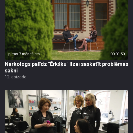
pirms 7 mēnešiem
00:03:50
Narkologs palīdz "Ērkšķu" Ilzei saskatīt problēmas
sakni
12. epizode