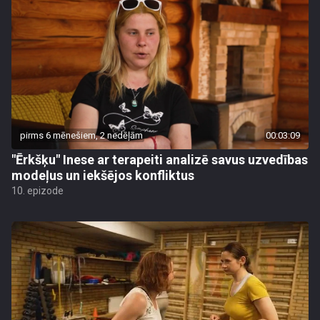
pirms 6 mēnešiem, 2 nedēļām
00:03:09
"Ērkšķu" Inese ar terapeiti analizē savus uzvedības
modeļus un iekšējos konfliktus
10. epizode