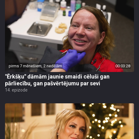
pirms 7 mēnešiem, 2 nedēļām
00:03:28
"Ērkšķu" dāmām jaunie smaidi cēluši gan
pārliecību, gan pašvērtējumu par sevi
14. epizode