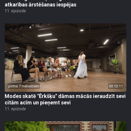
atkarības ārstēšanas iespējas
11. epizode
pirms 7 mēnešiem
00:13:11
Modes skatē "Ērkšķu" dāmas mācās ieraudzīt sevi
citām acīm un pieņemt sevi
11. epizode