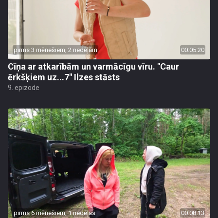
pirms 3 mēnešiem, 2 nedēļām
00:05:20
Cīņa ar atkarībām un varmācīgu vīru. "Caur
ērkšķiem uz...7" Ilzes stāsts
9. epizode
pirms 6 mēnešiem, 1 nedēļas
00:08:13