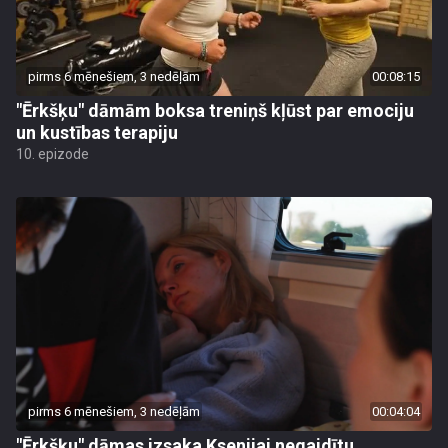
pirms 6 mēnešiem, 3 nedēļām
00:08:15
"Ērkšķu" dāmām boksa treniņš kļūst par emociju
un kustības terapiju
10. epizode
pirms 6 mēnešiem, 3 nedēļām
00:04:04
"Ērkšķu" dāmas izsaka Ksenijai negaidītu