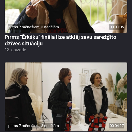
pirms 7 mēnešiem, 3 nedēļām
00:03:05
Pirms "Ērkšķu" fināla Ilze atklāj savu sarežģīto
dzīves situāciju
13. epizode
pirms 7 mēnešiem, 3 nedēļām
00:04:27