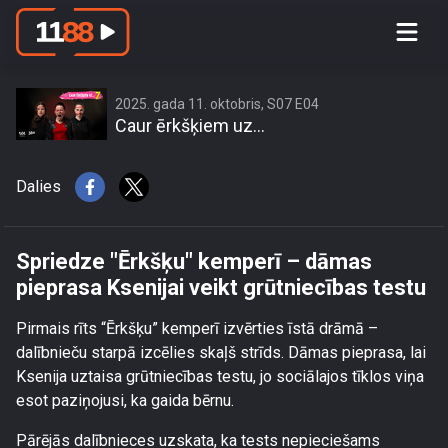
Spriedze \"Ērkšķu\" kemperī – dāmas
pieprasa Ksenijai veikt grūtniecības
testu
2025. gada 11. oktobris, S07 E04
Caur ērkšķiem uz...
Dalies
Spriedze "Ērkšķu" kemperī – dāmas
pieprasa Ksenijai veikt grūtniecības testu
Pirmais rīts “Ērkšķu” kemperī izvērties īstā drāmā –
dalībnieču starpā izcēlies skaļš strīds. Dāmas pieprasa, lai
Ksenija uztaisa grūtniecības testu, jo sociālajos tīklos viņa
esot paziņojusi, ka gaida bērnu.
Pārējās dalībnieces uzskata, ka tests nepieciešams