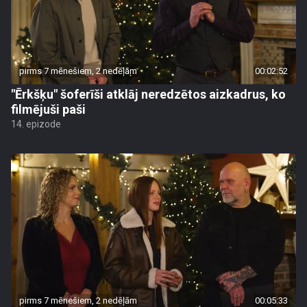
pirms 7 mēnešiem, 2 nedēļām
00:02:52
"Ērkšķu" šoferīši atklāj neredzētos aizkadrus, ko
filmējuši paši
14. epizode
pirms 7 mēnešiem, 2 nedēļām
00:05:33