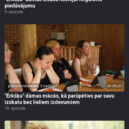
piedāvājumu
9. epizode
pirms 6 mēnešiem, 3 nedēļām
00:09:20
"Ērkšķu" dāmas mācās, kā parūpēties par savu
izskatu bez lieliem izdevumiem
10. epizode