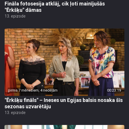
Fināla fotosesija atklāj, cik ļoti mainījušās
"Ērkšķu" dāmas
13. epizode
pirms 7 mēnešiem, 4 nedēļām
00:23:19
"Ērkšķu fināls" – Ineses un Egijas balsis nosaka šīs
sezonas uzvarētāju
13. epizode