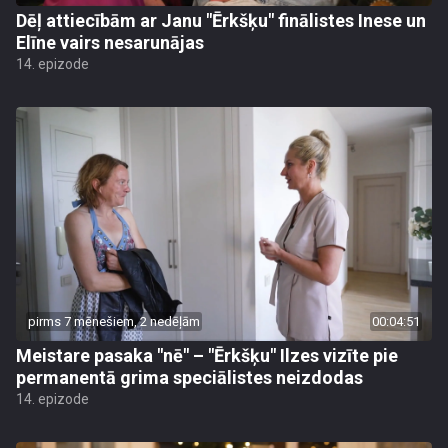
Dēļ attiecībām ar Janu "Ērkšķu" finālistes Inese un
Elīne vairs nesarunājas
14. epizode
pirms 7 mēnešiem, 2 nedēļām
00:04:51
Meistare pasaka "nē" – "Ērkšķu" Ilzes vizīte pie
permanentā grima speciālistes neizdodas
14. epizode