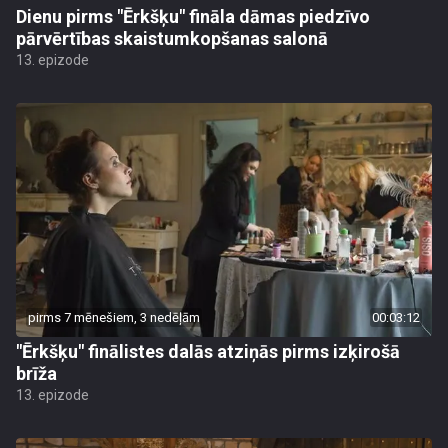
Dienu pirms "Ērkšķu" fināla dāmas piedzīvo
pārvērtības skaistumkopšanas salonā
13. epizode
pirms 7 mēnešiem, 3 nedēļām
00:03:12
"Ērkšķu" finālistes dalās atziņās pirms izķirošā
brīža
13. epizode