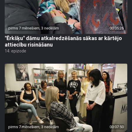
pirms 7 mēnešiem, 3 nedēļām
00:05:26
"Ērkšķu" dāmu atkalredzēšanās sākas ar kārtējo
attiecību risināšanu
14. epizode
pirms 7 mēnešiem, 3 nedēļām
00:07:50