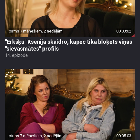
pirms 7 mēnešiem, 2 nedēļām
00:03:02
"Ērkšķu" Ksenija skaidro, kāpēc tika bloķēts viņas
"sievasmātes" profils
14. epizode
pirms 7 mēnešiem, 2 nedēļām
00:05:03