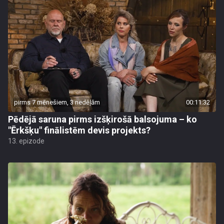
pirms 7 mēnešiem, 3 nedēļām
00:11:32
Pēdējā saruna pirms izšķirošā balsojuma – ko
"Ērkšķu" finālistēm devis projekts?
13. epizode