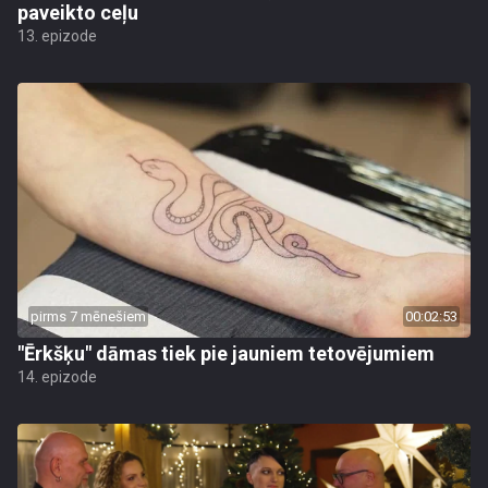
paveikto ceļu
13. epizode
pirms 7 mēnešiem
00:02:53
"Ērkšķu" dāmas tiek pie jauniem tetovējumiem
14. epizode