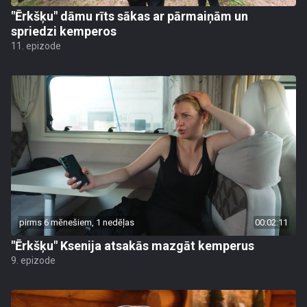
"Ērkšķu" dāmu rīts sākas ar pārmaiņām un
spriedzi kemperos
11. epizode
pirms 6 mēnešiem, 1 nedēļas
00:02:11
"Ērkšķu" Ksenija atsakās mazgāt kemperus
9. epizode