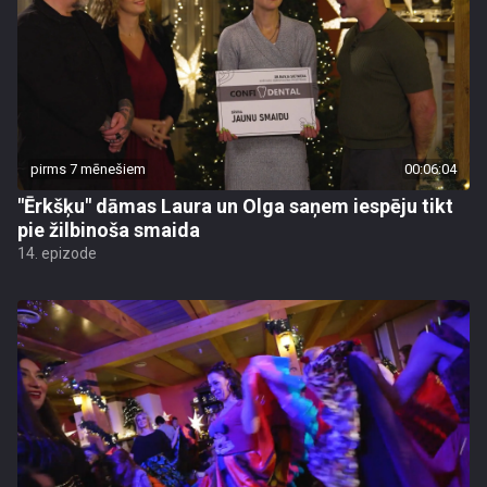
pirms 7 mēnešiem
00:06:04
"Ērkšķu" dāmas Laura un Olga saņem iespēju tikt
pie žilbinoša smaida
14. epizode