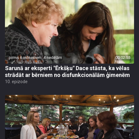
pirms 6 mēnešiem, 4 nedēļām
00:02:55
Sarunā ar eksperti "Ērkšķu" Dace stāsta, ka vēlas
strādāt ar bērniem no disfunkcionālām ģimenēm
10. epizode