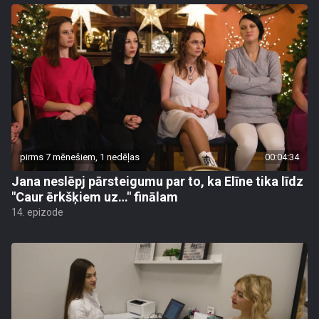
pirms 7 mēnešiem, 1 nedēļas
00:04:34
Jana neslēpj pārsteigumu par to, ka Elīne tika līdz
"Caur ērkšķiem uz…" finālam
14. epizode