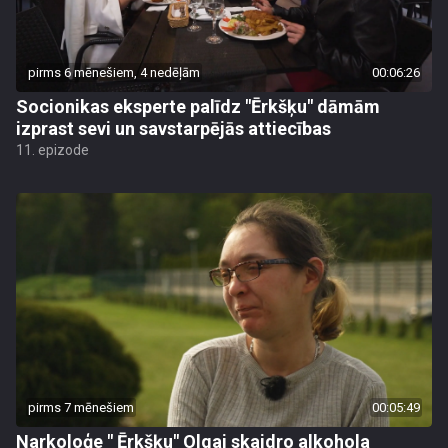
pirms 6 mēnešiem, 4 nedēļām
00:06:26
Socionikas eksperte palīdz "Ērkšķu" dāmām
izprast sevi un savstarpējās attiecības
11. epizode
pirms 7 mēnešiem
00:05:49
Narkoloģe " Ērkšķu" Olgai skaidro alkohola