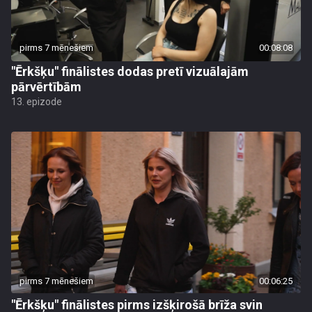
pirms 7 mēnešiem
00:08:08
"Ērkšķu" finālistes dodas pretī vizuālajām
pārvērtībām
13. epizode
pirms 7 mēnešiem
00:06:25
"Ērkšķu" finālistes pirms izšķirošā brīža svin