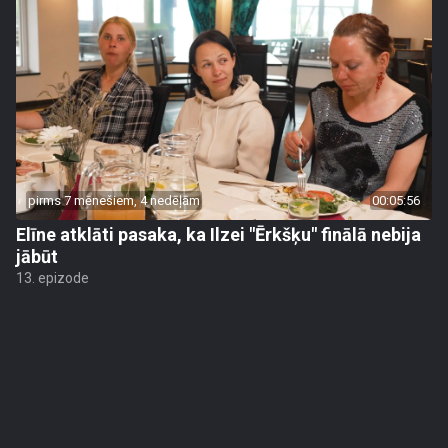
pirms 7 mēnešiem, 4 nedēļām
00:05:56
Elīne atklāti pasaka, ka Ilzei "Ērkšķu" finālā nebija
jābūt
13. epizode