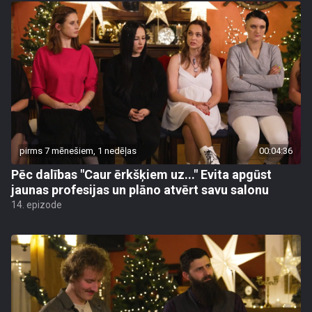
pirms 7 mēnešiem, 1 nedēļas
00:04:36
Pēc dalības "Caur ērkšķiem uz..." Evita apgūst
jaunas profesijas un plāno atvērt savu salonu
14. epizode