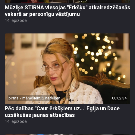
Mūziķe STIRNA viesojas "Ērkšķu" atkalredzēšanās
vakarā ar personīgu vēstījumu
14. epizode
pirms 7 mēnešiem, 2 nedēļām
00:02:34
Pēc dalības "Caur ērkšķiem uz…" Egija un Dace
uzsākušas jaunas attiecības
14. epizode