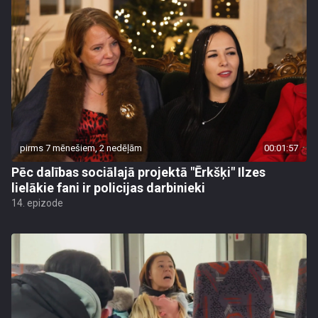
pirms 7 mēnešiem, 2 nedēļām
00:01:57
Pēc dalības sociālajā projektā "Ērkšķi" Ilzes
lielākie fani ir policijas darbinieki
14. epizode