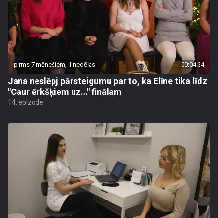
pirms 7 mēnešiem, 1 nedēļas
00:04:34
Jana neslēpj pārsteigumu par to, ka Elīne tika līdz
"Caur ērkšķiem uz…" finālam
14. epizode