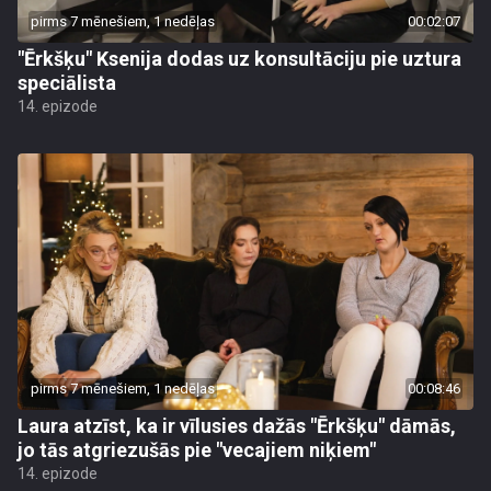
pirms 7 mēnešiem, 1 nedēļas
00:02:07
"Ērkšķu" Ksenija dodas uz konsultāciju pie uztura
speciālista
14. epizode
pirms 7 mēnešiem, 1 nedēļas
00:08:46
Laura atzīst, ka ir vīlusies dažās "Ērkšķu" dāmās,
jo tās atgriezušās pie "vecajiem niķiem"
14. epizode