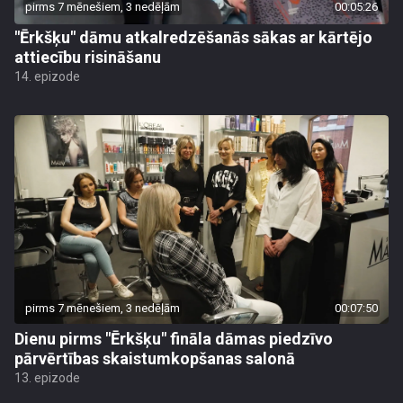
pirms 7 mēnešiem, 3 nedēļām
00:05:26
"Ērkšķu" dāmu atkalredzēšanās sākas ar kārtējo
attiecību risināšanu
14. epizode
pirms 7 mēnešiem, 3 nedēļām
00:07:50
Dienu pirms "Ērkšķu" fināla dāmas piedzīvo
pārvērtības skaistumkopšanas salonā
13. epizode