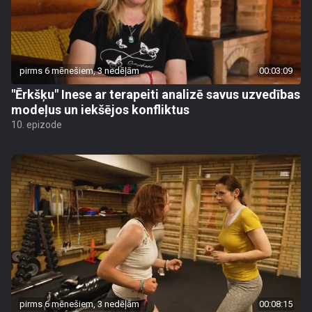
pirms 6 mēnešiem, 3 nedēļām
00:03:09
"Ērkšķu" Inese ar terapeiti analizē savus uzvedības
modeļus un iekšējos konfliktus
10. epizode
pirms 6 mēnešiem, 3 nedēļām
00:08:15