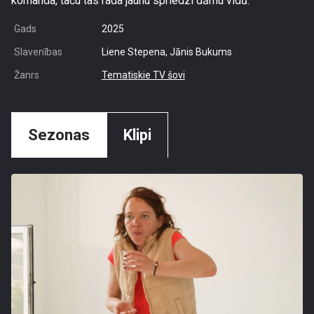
komanda, taču tas rada jaunu spriedzi dāmu vidū.
Gads
2025
Slavenības
Liene Stepena, Jānis Bukums
Žanrs
Tematiskie TV šovi
Sezonas
Klipi