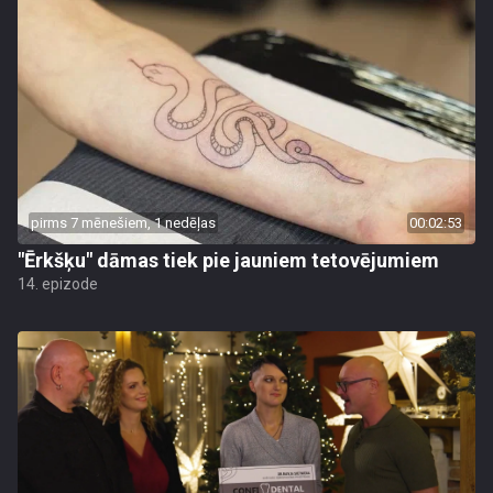
pirms 7 mēnešiem, 1 nedēļas
00:02:53
"Ērkšķu" dāmas tiek pie jauniem tetovējumiem
14. epizode