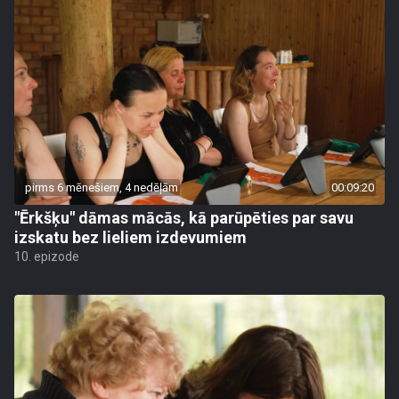
pirms 6 mēnešiem, 4 nedēļām
00:09:20
"Ērkšķu" dāmas mācās, kā parūpēties par savu
izskatu bez lieliem izdevumiem
10. epizode