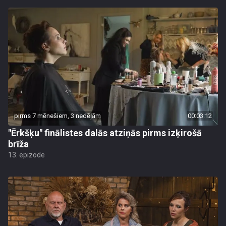
pirms 7 mēnešiem, 3 nedēļām
00:03:12
"Ērkšķu" finālistes dalās atziņās pirms izķirošā
brīža
13. epizode