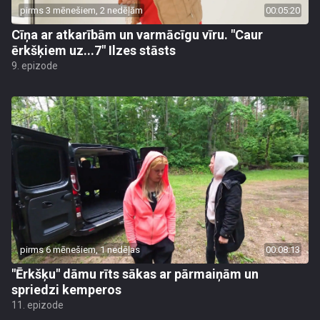
pirms 3 mēnešiem, 2 nedēļām
00:05:20
Cīņa ar atkarībām un varmācīgu vīru. "Caur
ērkšķiem uz...7" Ilzes stāsts
9. epizode
pirms 6 mēnešiem, 1 nedēļas
00:08:13
"Ērkšķu" dāmu rīts sākas ar pārmaiņām un
spriedzi kemperos
11. epizode