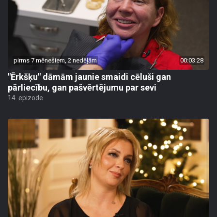
pirms 7 mēnešiem, 2 nedēļām
00:03:28
"Ērkšķu" dāmām jaunie smaidi cēluši gan
pārliecību, gan pašvērtējumu par sevi
14. epizode