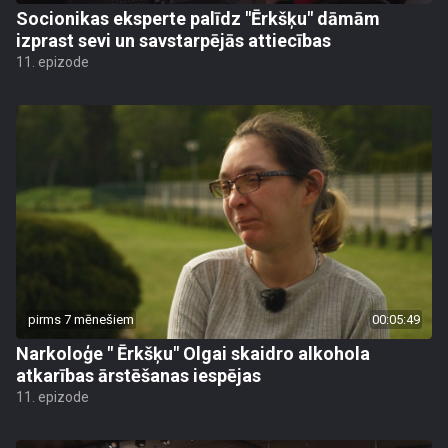
Socionikas eksperte palīdz "Ērkšķu" dāmām
izprast sevi un savstarpējās attiecības
11. epizode
pirms 7 mēnešiem
00:05:49
Narkoloģe " Ērkšķu" Olgai skaidro alkohola
atkarības ārstēšanas iespējas
11. epizode