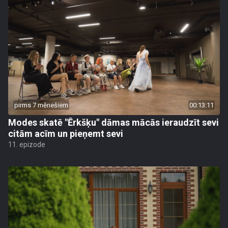
pirms 7 mēnešiem
00:13:11
Modes skatē "Ērkšķu" dāmas mācās ieraudzīt sevi
citām acīm un pieņemt sevi
11. epizode