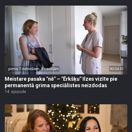
pirms 7 mēnešiem, 3 nedēļām
00:04:51
Meistare pasaka "nē" – "Ērkšķu" Ilzes vizīte pie
permanentā grima speciālistes neizdodas
14. epizode