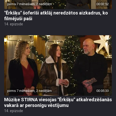
pirms 7 mēnešiem, 2 nedēļām
00:02:52
"Ērkšķu" šoferīši atklāj neredzētos aizkadrus, ko
filmējuši paši
14. epizode
pirms 7 mēnešiem, 2 nedēļām
00:05:33
Mūziķe STIRNA viesojas "Ērkšķu" atkalredzēšanās
vakarā ar personīgu vēstījumu
14. epizode