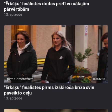
"Ērkšķu" finālistes dodas pretī vizuālajām
pārvērtībām
13. epizode
pirms 7 mēnešiem
00:06:25
"Ērkšķu" finālistes pirms izšķirošā brīža svin
paveikto ceļu
13. epizode