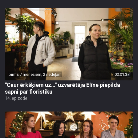
pirms 7 mēnešiem, 2 nedēļām
00:01:37
"Caur ērkšķiem uz…" uzvarētāja Elīne piepilda
sapni par floristiku
14. epizode