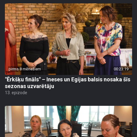
pirms 8 mēnešiem
00:23:19
"Ērkšķu fināls" – Ineses un Egijas balsis nosaka šīs
sezonas uzvarētāju
13. epizode