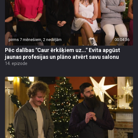
pirms 7 mēnešiem, 2 nedēļām
00:04:36
Pēc dalības "Caur ērkšķiem uz..." Evita apgūst
jaunas profesijas un plāno atvērt savu salonu
14. epizode