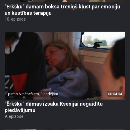
"Ērkšķu" dāmām boksa treniņš kļūst par emociju
un kustības terapiju
10. epizode
pirms 6 mēnešiem, 3 nedēļām
00:04:04
"Ērkšķu" dāmas izsaka Ksenijai negaidītu
piedāvājumu
9. epizode