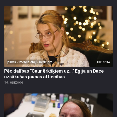
pirms 7 mēnešiem, 2 nedēļām
00:02:34
Pēc dalības "Caur ērkšķiem uz…" Egija un Dace
uzsākušas jaunas attiecības
14. epizode