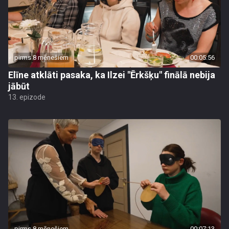
pirms 8 mēnešiem
00:05:56
Elīne atklāti pasaka, ka Ilzei "Ērkšķu" finālā nebija
jābūt
13. epizode
pirms 8 mēnešiem
00:07:13