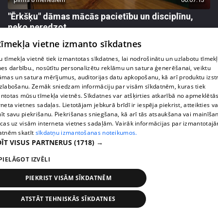
"Ērkšķu" dāmas mācās pacietību un disciplīnu,
neko neredzot
12. epizode
 tīmekļa vietne izmanto sīkdatnes
 tīmekļa vietnē tiek izmantotas sīkdatnes, lai nodrošinātu un uzlabotu tīmek
nes darbību., nosūtītu personalizētu reklāmu un satura ģenerēšanai, veiktu
āmas un satura mērījumus, auditorijas datu apkopošanu, kā arī produktu izst
zlabošanu. Zemāk sniedzam informāciju par visām sīkdatnēm, kuras tiek
ntotas mūsu tīmekļa vietnēs. Sīkdatnes var atšķirties atkarībā no apmeklētā
rneta vietnes sadaļas. Lietotājam jebkurā brīdī ir iespēja piekrist, atteikties va
īt savu piekrišanu. Piekrišanas sniegšana, kā arī tās atsaukšana vai mainīša
ecas uz visām interneta vietnes sadaļām. Vairāk informācijas par izmantotaj
atnēm skatīt
sīkdatņu izmantošanas noteikumos.
ĪT VISUS PARTNERUS
(1718) →
PIELĀGOT IZVĒLI
pirms 8 mēnešiem
00:09:09
PIEKRIST VISĀM SĪKDATNĒM
Sarunā ar Inesi Supi "Ērkšķu" Evita izplūst asarās
12. epizode
ATSTĀT TEHNISKĀS SĪKDATNES