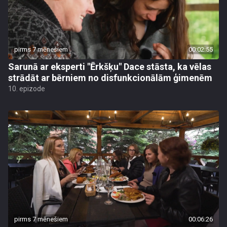
pirms 7 mēnešiem
00:02:55
Sarunā ar eksperti "Ērkšķu" Dace stāsta, ka vēlas
strādāt ar bērniem no disfunkcionālām ģimenēm
10. epizode
pirms 7 mēnešiem
00:06:26