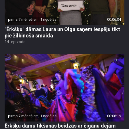
pirms 7 mēnešiem, 1 nedēļas
00:06:04
"Ērkšķu" dāmas Laura un Olga saņem iespēju tikt
pie žilbinoša smaida
14. epizode
pirms 7 mēnešiem, 1 nedēļas
00:06:19
Ērkšķu dāmu tikšanās beidzās ar čigānu dejām