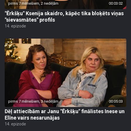
pirms 7 mēnešiem, 2 nedēļām
00:03:02
"Ērkšķu" Ksenija skaidro, kāpēc tika bloķēts viņas
"sievasmātes" profils
14. epizode
pirms 7 mēnešiem, 3 nedēļām
00:05:03
Dēļ attiecībām ar Janu "Ērkšķu" finālistes Inese un
Elīne vairs nesarunājas
14. epizode