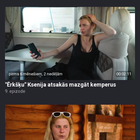
pirms 6 mēnešiem, 2 nedēļām
00:02:11
"Ērkšķu" Ksenija atsakās mazgāt kemperus
9. epizode