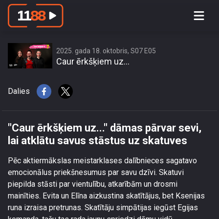
\"Caur ērkšķiem uz...\" dāmas pārvar
sevi, lai atklātu savus stāstus uz
skatuves
2025. gada 18. oktobris, S07 E05
Caur ērkšķiem uz...
Dalies
"Caur ērkšķiem uz..." dāmas pārvar sevi,
lai atklātu savus stāstus uz skatuves
Pēc aktiermākslas meistarklases dalībnieces sagatavo
emocionālus priekšnesumus par savu dzīvi. Skatuvi
piepilda stāsti par vientulību, atkarībām un drosmi
mainīties. Evita un Elīna aizkustina skatītājus, bet Ksenijas
runa izraisa pretrunas. Skatītāju simpātijas iegūst Egijas