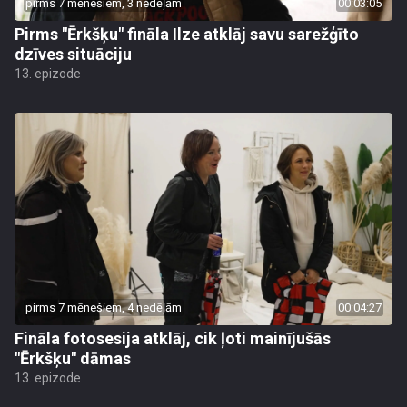
pirms 7 mēnešiem, 3 nedēļām
00:03:05
Pirms "Ērkšķu" fināla Ilze atklāj savu sarežģīto
dzīves situāciju
13. epizode
pirms 7 mēnešiem, 4 nedēļām
00:04:27
Fināla fotosesija atklāj, cik ļoti mainījušās
"Ērkšķu" dāmas
13. epizode