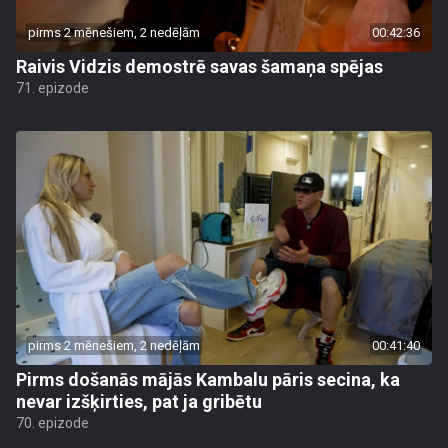
pirms 2 mēnešiem, 2 nedēļām
00:42:36
Raivis Vidzis demostrē savas šamaņa spējas
71. epizode
pirms 2 mēnešiem, 2 nedēļām
00:41:40
Pirms došanās mājās Kambalu pāris secina, ka
nevar izšķirties, pat ja gribētu
70. epizode