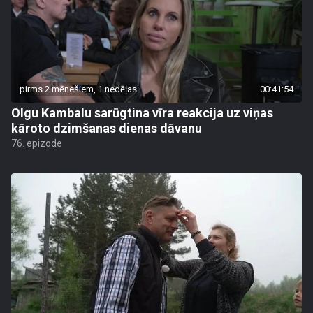
pirms 2 mēnešiem, 1 nedēļas
00:41:54
Olgu Kambalu sarūgtina vīra reakcija uz viņas
kāroto dzimšanas dienas dāvanu
76. epizode