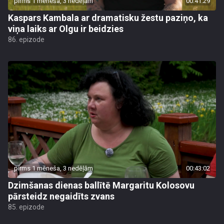
pirms 1 mēneša, 3 nedēļām
00:41:29
Kaspars Kambala ar dramatisku žestu paziņo, ka
viņa laiks ar Olgu ir beidzies
86. epizode
pirms 1 mēneša, 3 nedēļām
00:43:02
Dzimšanas dienas ballītē Margaritu Kolosovu
pārsteidz negaidīts zvans
85. epizode