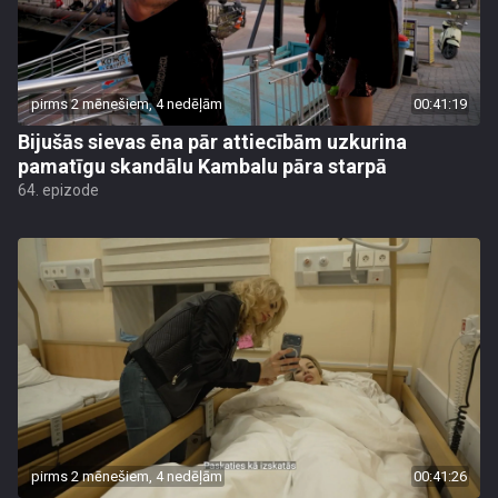
pirms 2 mēnešiem, 4 nedēļām
00:41:19
Bijušās sievas ēna pār attiecībām uzkurina
pamatīgu skandālu Kambalu pāra starpā
64. epizode
pirms 2 mēnešiem, 4 nedēļām
00:41:26