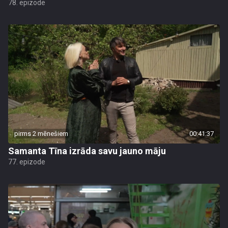
78. epizode
pirms 2 mēnešiem
00:41:37
Samanta Tīna izrāda savu jauno māju
77. epizode