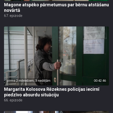
Magone atspēko pārmetumus par bērnu atstāšanu
novārtā
67. epizode
pirms 2 mēnešiem, 3 nedēļām
00:42:46
Margarita Kolosova Rēzeknes policijas iecirnī
piedzīvo absurdu situāciju
66. epizode