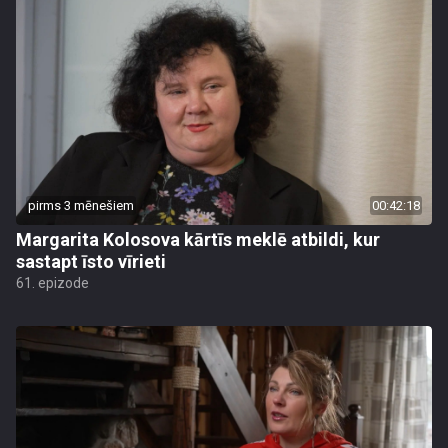
pirms 3 mēnešiem
00:42:18
Margarita Kolosova kārtīs meklē atbildi, kur
sastapt īsto vīrieti
61. epizode