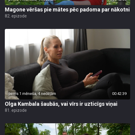
Magone vēršas pie mātes pēc padoma par nākotni
82. epizode
pirms 1 mēneša, 4 nedēļām
00:42:39
Olga Kambala šaubās, vai vīrs ir uzticīgs viņai
81. epizode