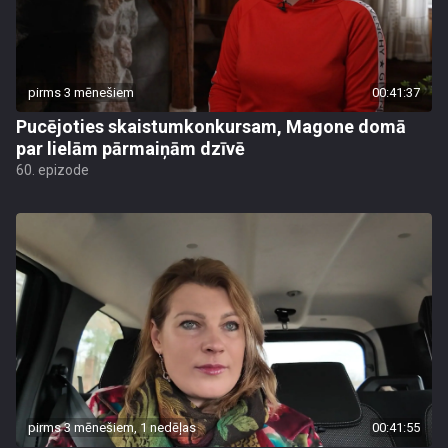
pirms 3 mēnešiem
00:41:37
Pucējoties skaistumkonkursam, Magone domā
par lielām pārmaiņām dzīvē
60. epizode
pirms 3 mēnešiem, 1 nedēļas
00:41:55