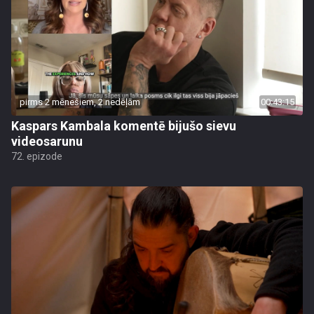
pirms 2 mēnešiem, 2 nedēļām
00:43:15
Kaspars Kambala komentē bijušo sievu
videosarunu
72. epizode