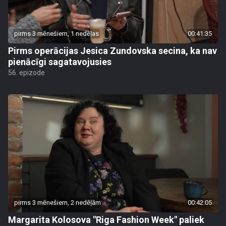
pirms 3 mēnešiem, 1 nedēļas
00:41:35
Pirms operācijas Jesica Zundovska secina, ka nav
pienācīgi sagatavojusies
56. epizode
pirms 3 mēnešiem, 2 nedēļām
00:42:05
Margarita Kolosova "Riga Fashion Week" paliek