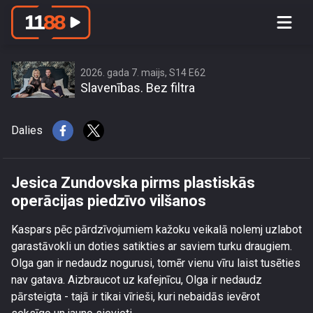
Jesica Zundovska pirms plastiskās
operācijas piedzīvo vilšanos
2026. gada 7. maijs, S14 E62
Slavenības. Bez filtra
Dalies
Jesica Zundovska pirms plastiskās
operācijas piedzīvo vilšanos
Kaspars pēc pārdzīvojumiem kažoku veikalā nolemj uzlabot
garastāvokli un doties satikties ar saviem turku draugiem.
Olga gan ir nedaudz nogurusi, tomēr vienu vīru laist tusēties
nav gatava. Aizbraucot uz kafejnīcu, Olga ir nedaudz
pārsteigta - tajā ir tikai vīrieši, kuri nebaidās ievērot