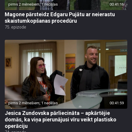
pirms 2 mēnešiem, 1 nedēļas
00:41:16
Magone pārsteidz Edgaru Pujātu ar neierastu
skaistumkopšanas procedūru
75. epizode
pirms 2 mēnešiem, 1 nedēļas
00:41:59
Jesica Zundovska pārliecināta – apkārtējie
domās, ka viņa pierunājusi vīru veikt plastisko
operāciju