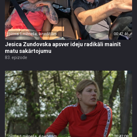
pirms 1 mēneša, 3 nedēļām
00:42:46
Jesica Zundovska apsver ideju radikāli mainīt
matu sakārtojumu
83. epizode
pirms 1 mēneša, 4 nedēļām
00:42:08