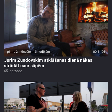
pirms 2 mēnešiem, 3 nedēļām
00:41:06
Jurim Zundovskim atklāšanas dienā nākas
strādāt caur sāpēm
65. epizode