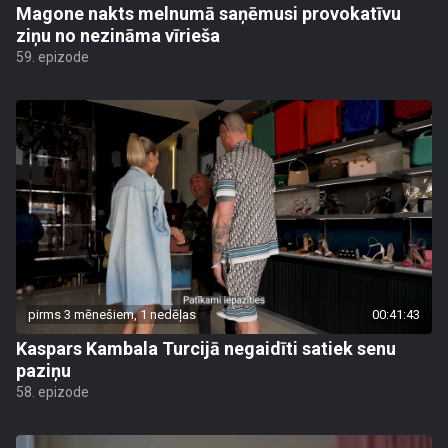
Magone nakts melnumā saņēmusi provokatīvu
ziņu no nezināma vīrieša
59. epizode
pirms 3 mēnešiem, 1 nedēļas
00:41:43
Kaspars Kambala Turcijā negaidīti satiek senu
paziņu
58. epizode