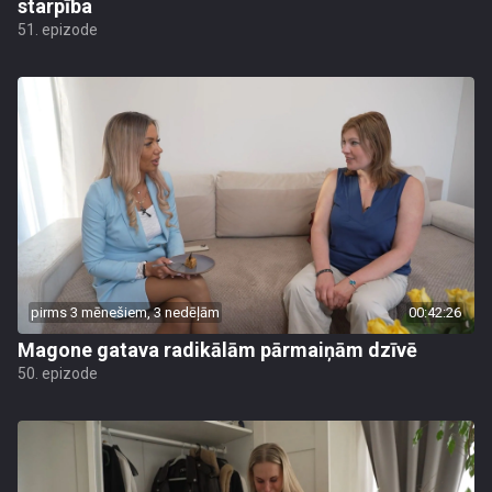
starpība
51. epizode
pirms 3 mēnešiem, 3 nedēļām
00:42:26
Magone gatava radikālām pārmaiņām dzīvē
50. epizode