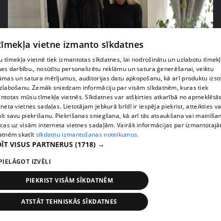
 tīmekļa vietne izmanto sīkdatnes
 tīmekļa vietnē tiek izmantotas sīkdatnes, lai nodrošinātu un uzlabotu tīmek
nes darbību., nosūtītu personalizētu reklāmu un satura ģenerēšanai, veiktu
pirms 3 mēnešiem, 3 nedēļām
00:41:24
āmas un satura mērījumus, auditorijas datu apkopošanu, kā arī produktu izst
zlabošanu. Zemāk sniedzam informāciju par visām sīkdatnēm, kuras tiek
Olga Kambala izplūst asarās pēc atklājuma par
ntotas mūsu tīmekļa vietnēs. Sīkdatnes var atšķirties atkarībā no apmeklētā
vīra "cūcisko" rīcību
rneta vietnes sadaļas. Lietotājam jebkurā brīdī ir iespēja piekrist, atteikties va
49. epizode
īt savu piekrišanu. Piekrišanas sniegšana, kā arī tās atsaukšana vai mainīša
ecas uz visām interneta vietnes sadaļām. Vairāk informācijas par izmantotaj
atnēm skatīt
sīkdatņu izmantošanas noteikumos.
ĪT VISUS PARTNERUS
(1718) →
PIELĀGOT IZVĒLI
PIEKRIST VISĀM SĪKDATNĒM
ATSTĀT TEHNISKĀS SĪKDATNES