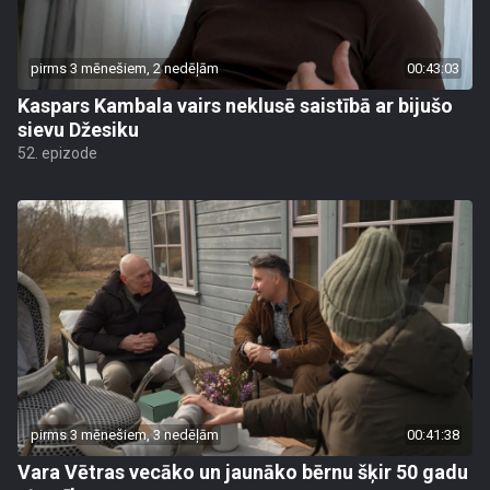
pirms 3 mēnešiem, 2 nedēļām
00:43:03
Kaspars Kambala vairs neklusē saistībā ar bijušo
sievu Džesiku
52. epizode
pirms 3 mēnešiem, 3 nedēļām
00:41:38
Vara Vētras vecāko un jaunāko bērnu šķir 50 gadu