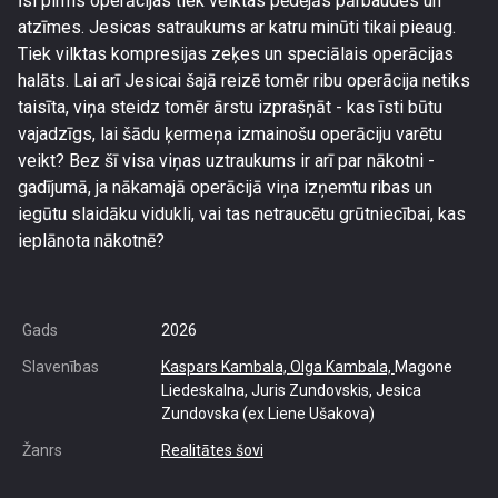
Īsi pirms operācijas tiek veiktas pēdējās pārbaudes un
atzīmes. Jesicas satraukums ar katru minūti tikai pieaug.
Tiek vilktas kompresijas zeķes un speciālais operācijas
halāts. Lai arī Jesicai šajā reizē tomēr ribu operācija netiks
taisīta, viņa steidz tomēr ārstu izprašņāt - kas īsti būtu
vajadzīgs, lai šādu ķermeņa izmainošu operāciju varētu
veikt? Bez šī visa viņas uztraukums ir arī par nākotni -
gadījumā, ja nākamajā operācijā viņa izņemtu ribas un
iegūtu slaidāku vidukli, vai tas netraucētu grūtniecībai, kas
ieplānota nākotnē?
Gads
2026
Slavenības
Kaspars Kambala,
Olga Kambala,
Magone
Liedeskalna, Juris Zundovskis, Jesica
Zundovska (ex Liene Ušakova)
Žanrs
Realitātes šovi