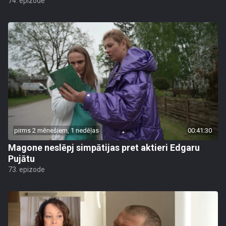
74. epizode
pirms 2 mēnešiem, 1 nedēļas
00:41:30
Magone neslēpj simpātijas pret aktieri Edgaru
Pujātu
73. epizode