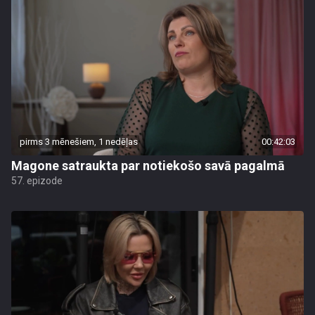
pirms 3 mēnešiem, 1 nedēļas
00:42:03
Magone satraukta par notiekošo savā pagalmā
57. epizode