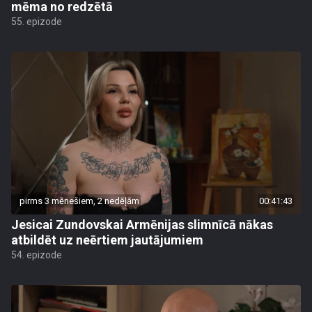
mēma no redzētā
55. epizode
pirms 3 mēnešiem, 2 nedēļām
00:41:43
Jesicai Zundovskai Armēnijas slimnīcā nākas
atbildēt uz neērtiem jautājumiem
54. epizode