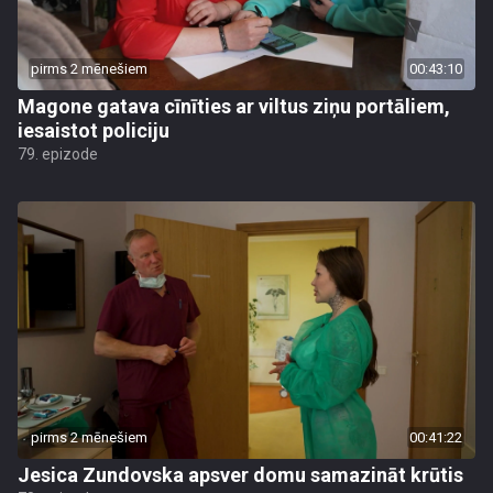
pirms 2 mēnešiem
00:43:10
Magone gatava cīnīties ar viltus ziņu portāliem,
iesaistot policiju
79. epizode
pirms 2 mēnešiem
00:41:22
Jesica Zundovska apsver domu samazināt krūtis