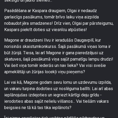
seksīgo un jauno sievieti...
Pasēdēšana ar Kaspara draugiem, Olgai ir nedaudz
garlaicīgs pasākums, tomēr brīvo laiku viņa aizpilda
nobaudot jēra smadzenes! Drīz vien, Olgai par pārsteigumu,
Kaspars piekrīt doties uz viesnīcu atpūsties!
Magone ar draudzeni Ilvu ir ieradušās Daugavpilī, kur
norisinās skaistumkonkurss. Šajā pasākumā viņas loma ir
būt žūrijā. Tiesa, lai arī Magone ir gana pieredzējusi uz
skatuves, šajā pasākumā viņa sajūt pamatīgu lampu drudzi!
Vai šeit viņa tomēr iederās un nav lieka? Vai visi svešie
apmeklētāji un žūrijas locekļi viņu pieņems?
Lai vai kā, Magone godam savu lomu un uzdevumu izpilda,
un vakaru turpina dodoties uz noslēguma ballīti. Lai arī abas
ieplānojušas izdejoties un iegriezt kārtīgi deju grīdu -
ierodoties abas sajūt nelielu vilšanos... Vai tiešām vakars
beigsies ne tā kā tas tika ieplānots?