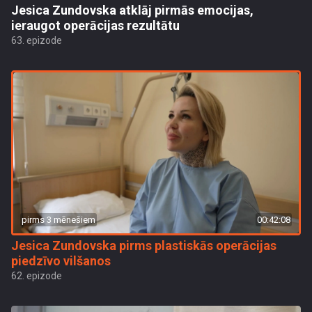
Jesica Zundovska atklāj pirmās emocijas,
ieraugot operācijas rezultātu
63. epizode
pirms 3 mēnešiem
00:42:08
Jesica Zundovska pirms plastiskās operācijas
piedzīvo vilšanos
62. epizode