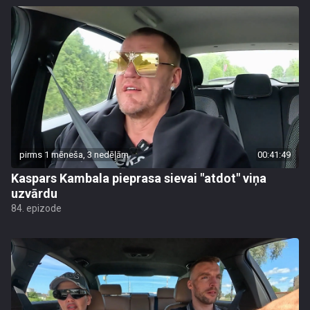
pirms 1 mēneša, 3 nedēļām
00:41:49
Kaspars Kambala pieprasa sievai "atdot" viņa
uzvārdu
84. epizode