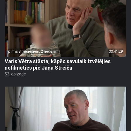
pirms 3 mēnešiem, 2 nedēļām
00:41:29
Varis Vētra stāsta, kāpēc savulaik izvēlējies
nefilmēties pie Jāņa Streiča
53. epizode