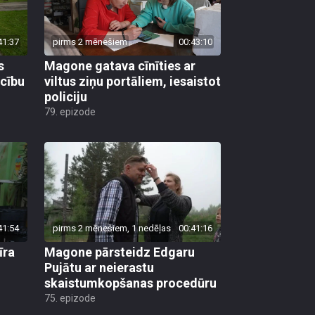
41:37
pirms 2 mēnešiem
00:43:10
s
Magone gatava cīnīties ar
ecību
viltus ziņu portāliem, iesaistot
policiju
79. epizode
41:54
pirms 2 mēnešiem, 1 nedēļas
00:41:16
īra
Magone pārsteidz Edgaru
Pujātu ar neierastu
u
skaistumkopšanas procedūru
75. epizode