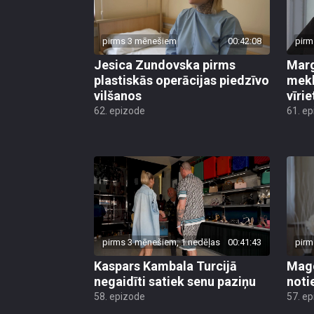
pirms 3 mēnešiem
00:42:08
pirm
Jesica Zundovska pirms
Marg
plastiskās operācijas piedzīvo
mekl
vilšanos
vīrie
62. epizode
61. e
pirms 3 mēnešiem, 1 nedēļas
00:41:43
pirm
Kaspars Kambala Turcijā
Mago
negaidīti satiek senu paziņu
noti
58. epizode
57. e