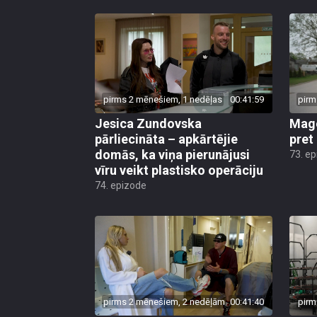
pirms 2 mēnešiem, 1 nedēļas
00:41:59
pirm
Jesica Zundovska
Mago
pārliecināta – apkārtējie
pret
domās, ka viņa pierunājusi
73. e
vīru veikt plastisko operāciju
74. epizode
pirms 2 mēnešiem, 2 nedēļām
00:41:40
pirm