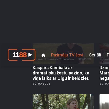
14. sezona
13. sezona
12. sezona
11. sez
pirms 1 mēneša, 2 nedēļām
00:41:29
pirm
Kaspars Kambala ar
Dzim
dramatisku žestu paziņo, ka
Marg
viņa laiks ar Olgu ir beidzies
nega
86. epizode
85. e