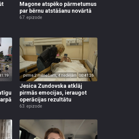
ūt
Magone atspēko pārmetumus
par bērnu atstāšanu novārtā
67. epizode
41:19
pirms 2 mēnešiem, 4 nedēļām
00:41:26
Jesica Zundovska atklāj
atīgu
pirmās emocijas, ieraugot
tarpā
operācijas rezultātu
63. epizode