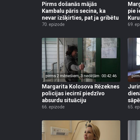
Pirms došanās mājās
Marg
Kambalu pāris secina, ka
pie 
nevar izšķirties, pat ja gribētu
Kuru
70. epizode
69. e
pirms 2 mēnešiem, 3 nedēļām
00:42:46
pirm
Margarita Kolosova Rēzeknes
Juri
policijas iecirnī piedzīvo
dien
absurdu situāciju
sāp
66. epizode
65. e