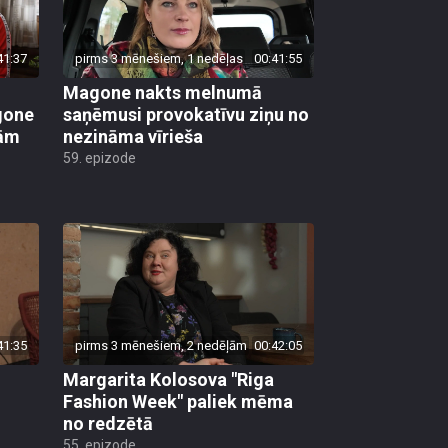
41:37
pirms 3 mēnešiem, 1 nedēļas
00:41:55
Magone nakts melnumā
gone
saņēmusi provokatīvu ziņu no
ņām
nezināma vīrieša
59. epizode
41:35
pirms 3 mēnešiem, 2 nedēļām
00:42:05
Margarita Kolosova "Riga
Fashion Week" paliek mēma
no redzētā
55. epizode