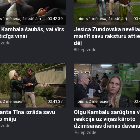
s 1 mēneša, 4 nedēļām
00:42:39
pirms 1 mēneša, 4 nedēļām
00:
 Kambala šaubās, vai vīrs
Jesica Zundovska nevēla
ticīgs viņai
mainīt savu raksturu atti
dēļ
pizode
80. epizode
s 2 mēnešiem
00:41:37
pirms 2 mēnešiem
00:
nta Tīna izrāda savu
Olgu Kambalu sarūgtina v
o māju
reakcija uz viņas kāroto
dzimšanas dienas dāvan
pizode
76. epizode