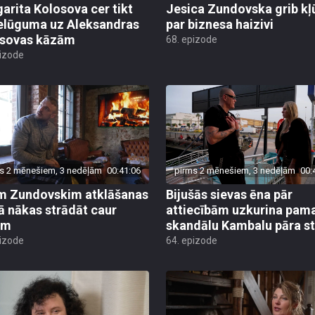
arita Kolosova cer tikt
Jesica Zundovska grib kļ
ielūguma uz Aleksandras
par biznesa haizivi
sovas kāzām
68. epizode
pizode
s 2 mēnešiem, 3 nedēļām
00:41:06
pirms 2 mēnešiem, 3 nedēļām
00:
m Zundovskim atklāšanas
Bijušās sievas ēna pār
ā nākas strādāt caur
attiecībām uzkurina pam
ēm
skandālu Kambalu pāra s
pizode
64. epizode