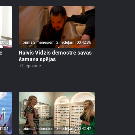
43:15
pirms 2 mēnešiem, 2 nedēļām
00:42:36
ē
Raivis Vidzis demostrē savas
šamaņa spējas
71. epizode
41:34
pirms 2 mēnešiem, 3 nedēļām
00:42:47