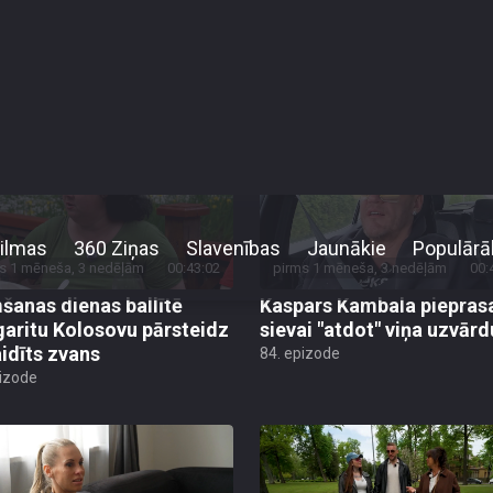
ona
10. sezona
9. sezona
8. sezona
7. sezona
6. sezona
s 1 mēneša, 3 nedēļām
00:43:02
pirms 1 mēneša, 3 nedēļām
00:
šanas dienas ballītē
Kaspars Kambala piepras
aritu Kolosovu pārsteidz
sievai "atdot" viņa uzvārd
idīts zvans
84. epizode
pizode