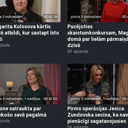
s 3 mēnešiem
00:42:18
pirms 3 mēnešiem
00:
arita Kolosova kārtīs
Pucējoties
ē atbildi, kur sastapt īsto
skaistumkonkursam, Ma
ti
domā par lielām pārmai
dzīvē
pizode
60. epizode
s 3 mēnešiem, 1 nedēļas
00:42:03
pirms 3 mēnešiem, 1 nedēļas
00:
ne satraukta par
Pirms operācijas Jesica
ekošo savā pagalmā
Zundovska secina, ka nav
pienācīgi sagatavojusies
pizode
56. epizode