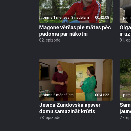
pirms 1 mēneša, 3 nedēļām
00:42:08
pirm
Magone vēršas pie mātes pēc
Olga
padoma par nākotni
ir uz
82. epizode
81. e
pirms 2 mēnešiem
00:41:22
pirm
Jesica Zundovska apsver
Sama
domu samazināt krūtis
jaun
78. epizode
77. e