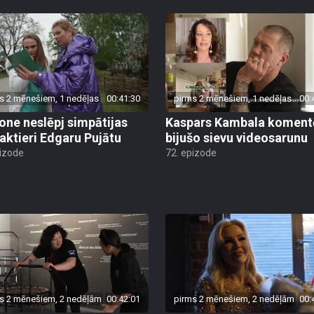
s 2 mēnešiem, 1 nedēļas
00:41:30
pirms 2 mēnešiem, 1 nedēļas
00:
ne neslēpj simpātijas
Kaspars Kambala koment
 aktieri Edgaru Pujātu
bijušo sievu videosarunu
pizode
72. epizode
s 2 mēnešiem, 2 nedēļām
00:42:01
pirms 2 mēnešiem, 2 nedēļām
00: