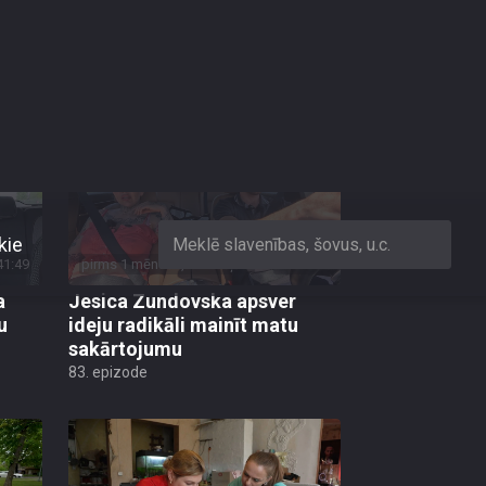
5. sezona
4. sezona
3. sezona
41:49
pirms 1 mēneša, 3 nedēļām
00:42:46
a
Jesica Zundovska apsver
u
ideju radikāli mainīt matu
sakārtojumu
83. epizode