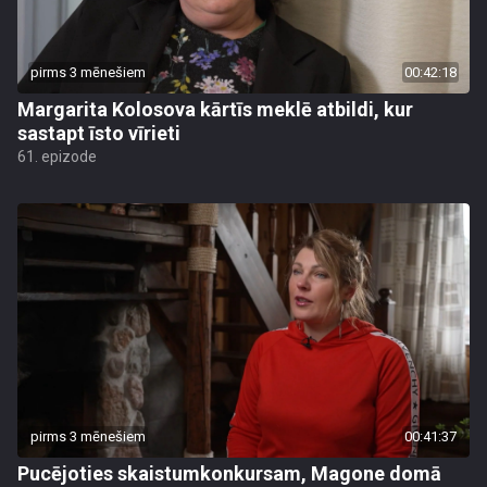
pirms 3 mēnešiem
00:42:18
Margarita Kolosova kārtīs meklē atbildi, kur
sastapt īsto vīrieti
61. epizode
pirms 3 mēnešiem
00:41:37
Pucējoties skaistumkonkursam, Magone domā