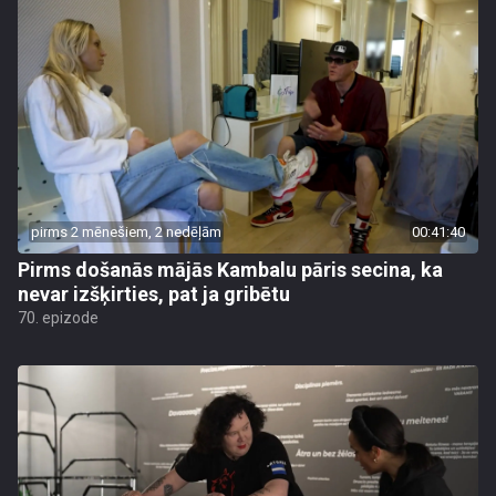
pirms 2 mēnešiem, 2 nedēļām
00:41:40
Pirms došanās mājās Kambalu pāris secina, ka
nevar izšķirties, pat ja gribētu
70. epizode