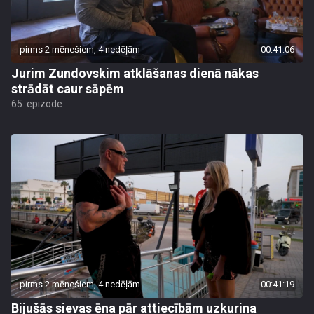
pirms 2 mēnešiem, 4 nedēļām
00:41:06
Jurim Zundovskim atklāšanas dienā nākas
strādāt caur sāpēm
65. epizode
pirms 2 mēnešiem, 4 nedēļām
00:41:19
Bijušās sievas ēna pār attiecībām uzkurina