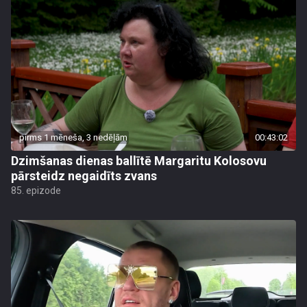
pirms 1 mēneša, 3 nedēļām
00:43:02
Dzimšanas dienas ballītē Margaritu Kolosovu
pārsteidz negaidīts zvans
85. epizode