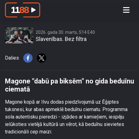
Magone \"dabū pa biksēm\" no gida
beduīnu ciematā
2026. gada 30. marts, S14 E40
Slavenības. Bez filtra
Dalies
Magone "dabū pa biksēm" no gida beduīnu
ciematā
Magone kopā ar Ilvu dodas piedzīvojumā uz Ēģiptes
tuksnesi, kur abas apmeklē beduīnu ciematu. Programma
sola autentisku pieredzi - izjādes ar kamieļiem, iespēju
ielūkoties vietējā kultūrā un vērot, kā beduīnu sievietes
tradicionāli cep maizi.