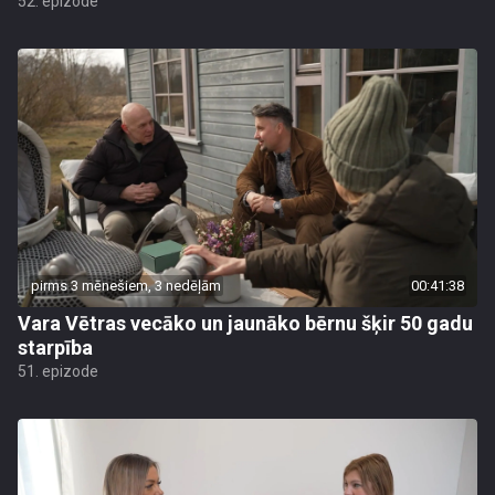
52. epizode
pirms 3 mēnešiem, 3 nedēļām
00:41:38
Vara Vētras vecāko un jaunāko bērnu šķir 50 gadu
starpība
51. epizode