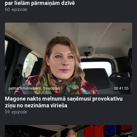
par lielām pārmaiņām dzīvē
60. epizode
pirms 3 mēnešiem, 1 nedēļas
00:41:55
Magone nakts melnumā saņēmusi provokatīvu
ziņu no nezināma vīrieša
59. epizode