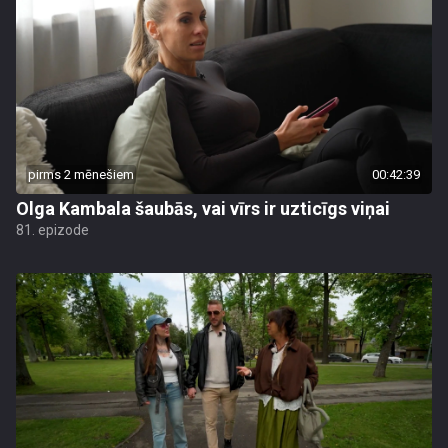
pirms 2 mēnešiem
00:42:39
Olga Kambala šaubās, vai vīrs ir uzticīgs viņai
81. epizode