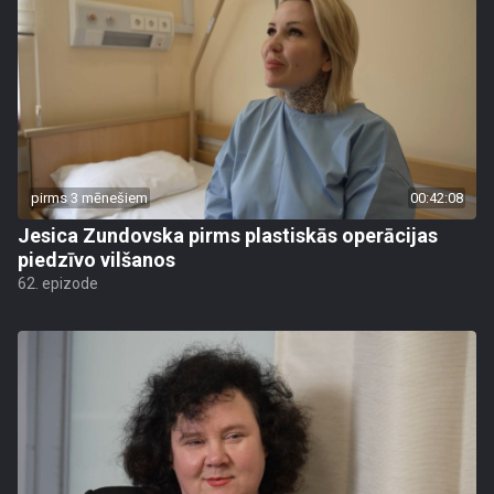
pirms 3 mēnešiem
00:42:08
Jesica Zundovska pirms plastiskās operācijas
piedzīvo vilšanos
62. epizode