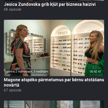
Jesica Zundovska grib kļūt par biznesa haizivi
68. epizode
pirms 2 mēnešiem, 3 nedēļām
00:42:47
Magone atspēko pārmetumus par bērnu atstāšanu
novārtā
67. epizode