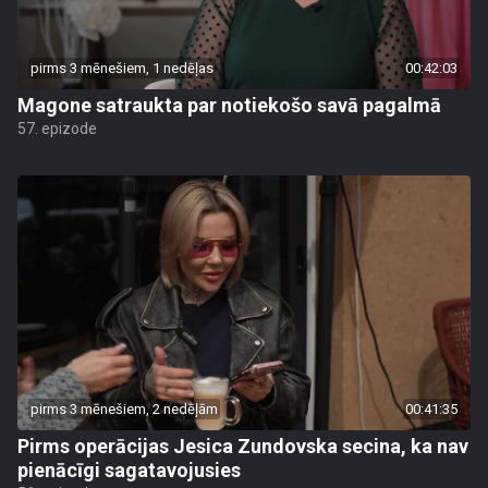
pirms 3 mēnešiem, 1 nedēļas
00:42:03
Magone satraukta par notiekošo savā pagalmā
57. epizode
pirms 3 mēnešiem, 2 nedēļām
00:41:35
Pirms operācijas Jesica Zundovska secina, ka nav
pienācīgi sagatavojusies