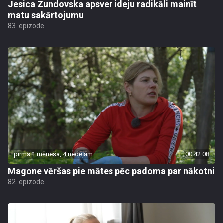
Jesica Zundovska apsver ideju radikāli mainīt
matu sakārtojumu
83. epizode
pirms 1 mēneša, 4 nedēļām
00:42:08
Magone vēršas pie mātes pēc padoma par nākotni
82. epizode