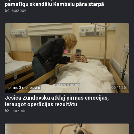
pamatīgu skandālu Kambalu pāra starpā
64. epizode
pirms 3 mēnešiem
00:41:26
Jesica Zundovska atklāj pirmās emocijas,
ieraugot operācijas rezultātu
63. epizode