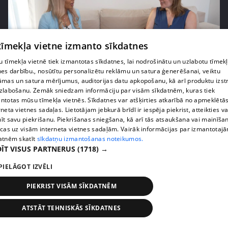
 tīmekļa vietne izmanto sīkdatnes
 tīmekļa vietnē tiek izmantotas sīkdatnes, lai nodrošinātu un uzlabotu tīmek
nes darbību., nosūtītu personalizētu reklāmu un satura ģenerēšanai, veiktu
pirms 3 mēnešiem, 3 nedēļām
00:42:26
āmas un satura mērījumus, auditorijas datu apkopošanu, kā arī produktu izst
zlabošanu. Zemāk sniedzam informāciju par visām sīkdatnēm, kuras tiek
Magone gatava radikālām pārmaiņām dzīvē
ntotas mūsu tīmekļa vietnēs. Sīkdatnes var atšķirties atkarībā no apmeklētā
50. epizode
rneta vietnes sadaļas. Lietotājam jebkurā brīdī ir iespēja piekrist, atteikties va
īt savu piekrišanu. Piekrišanas sniegšana, kā arī tās atsaukšana vai mainīša
ecas uz visām interneta vietnes sadaļām. Vairāk informācijas par izmantotaj
atnēm skatīt
sīkdatņu izmantošanas noteikumos.
ĪT VISUS PARTNERUS
(1718) →
PIELĀGOT IZVĒLI
PIEKRIST VISĀM SĪKDATNĒM
ATSTĀT TEHNISKĀS SĪKDATNES