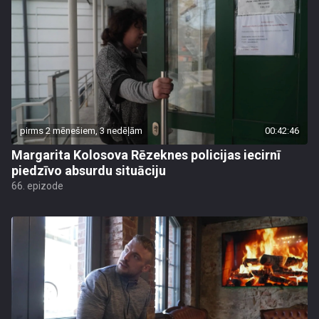
pirms 2 mēnešiem, 3 nedēļām
00:42:46
Margarita Kolosova Rēzeknes policijas iecirnī
piedzīvo absurdu situāciju
66. epizode