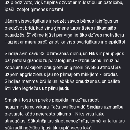
uz piedzīvoto, viņš turpina dzīvot ar mīlestību un pateicību,
īpaši izceļot ģimenes nozīmi.
Jānim vissvarīgākais ir redzēt savus bērnus laimīgus un
piedzīvot brīdi, kad viņa ģimene turpināsies nākamajās
paaudzēs. Šī vēlme kļūst par viņa lielāko dzīves motivāciju
- aiziet ar mieru sirdī, zinot, ka viss svarīgākais ir piepildīts!
Sindija svin savu 33. dzimšanas dienu, un Niks ir parūpējies
par patiesi grandiozu pārsteigumu - izbraucienu limuzīnā
kopā ar tuvākajiem draugiem un ģimeni. Svētku atmosfēra
uzņem apgriezienus jau no pirmajiem mirkļiem - ierodas
Sindijas mamma, brālis un labākās draudzenes, un ballīte
ātri vien iegriežas uz pilnu jaudu.
Smiekli, tosti un prieks piepilda limuzīnu, radot
neaizmirstamu vakaru. Taču svinību vidū Sindijas uzmanību
piesaista kāds neierasts sīkums - Niks visu laiku
atraugājas. Sākotnēji tas šķiet nenozīmīgi, tomēr ar laiku tas
sāk radīt neērtību, īpaši tik kuplā viesu lokā.