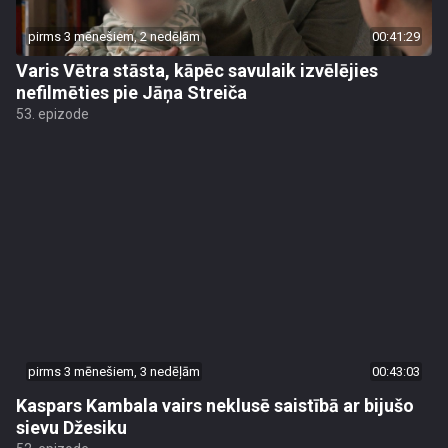
pirms 3 mēnešiem, 2 nedēļām
00:41:29
Varis Vētra stāsta, kāpēc savulaik izvēlējies
nefilmēties pie Jāņa Streiča
53. epizode
pirms 3 mēnešiem, 3 nedēļām
00:43:03
Kaspars Kambala vairs neklusē saistībā ar bijušo
sievu Džesiku