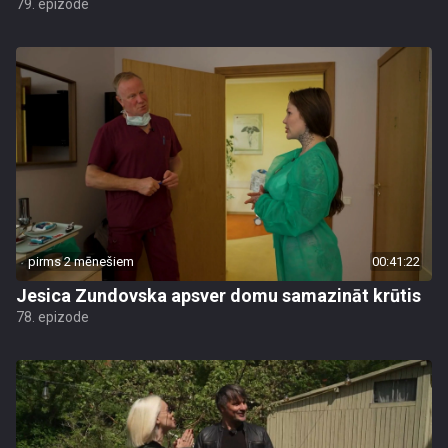
79. epizode
pirms 2 mēnešiem
00:41:22
Jesica Zundovska apsver domu samazināt krūtis
78. epizode