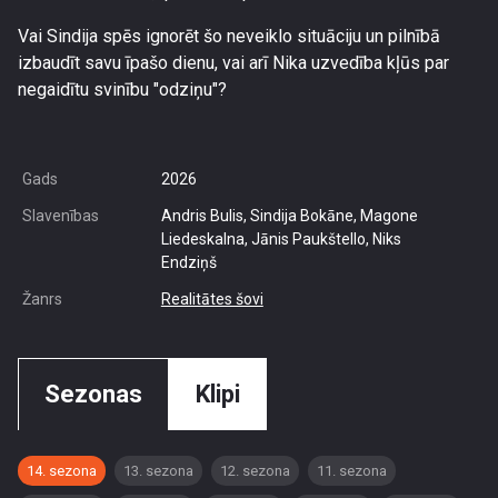
Vai Sindija spēs ignorēt šo neveiklo situāciju un pilnībā
izbaudīt savu īpašo dienu, vai arī Nika uzvedība kļūs par
negaidītu svinību "odziņu"?
Gads
2026
Slavenības
Andris Bulis, Sindija Bokāne, Magone
Liedeskalna, Jānis Paukštello, Niks
Endziņš
Žanrs
Realitātes šovi
Sezonas
Klipi
14. sezona
13. sezona
12. sezona
11. sezona