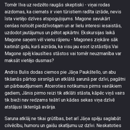
Tomēr Ilva uz redzēto raugās skeptiski - viņai rodas
aizdomas, ka ciemats ir vien tūristiem radīta izrāde, nevis
īsta vietējo dzīves atspoguļojums. Magone savukārt
cenšas noticēt piedzīvotajam un ar lielu interesi iesaistās,
uzdodot jautājumus un pētot apkārtni. Ekskursijas laikā
Magone saņem vēl vienu rājienu - Magones ziņkāre sāk
kaitināt gidu, kurš aizrāda, ka visu jau esot izstāstījis.Vai
Magone spēj klausīties stāstos vai tomēr neuzmanība var
maksāt vietējo dusmas?
Andris Bulis dodas ciemos pie Jāņa Paukštello, un abu
tikšanās pārtop sirsnīgā un atklātā sarunā par dzīvi, pagātni
un pārbaudījumiem. Atceroties notikumus pirms vairākiem
gadiem, Jānis pirmo reizi tik atklāti stāsta, kāpēc viņš vairs
tik bieži nav redzams teātrī un kādas sekas viņa dzīvē
atstājusi liktenīgā avārija.
Saruna atklāj ne tikai grūtības, bet arī Jāņa spēju saglabāt
cilvēcību, humoru un gaišu skatījumu uz dzīvi. Neskatoties