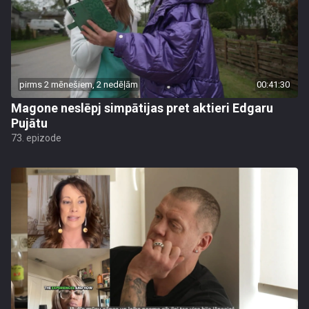
pirms 2 mēnešiem, 2 nedēļām
00:41:30
Magone neslēpj simpātijas pret aktieri Edgaru
Pujātu
73. epizode