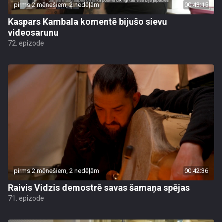
pirms 2 mēnešiem, 2 nedēļām
00:43:15
Kaspars Kambala komentē bijušo sievu
videosarunu
72. epizode
pirms 2 mēnešiem, 2 nedēļām
00:42:36
Raivis Vidzis demostrē savas šamaņa spējas
71. epizode