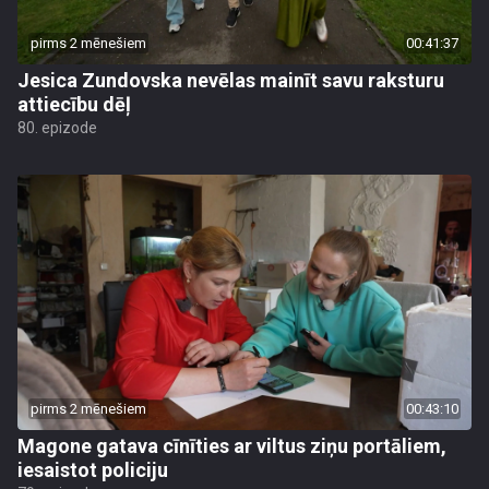
pirms 2 mēnešiem
00:41:37
Jesica Zundovska nevēlas mainīt savu raksturu
attiecību dēļ
80. epizode
pirms 2 mēnešiem
00:43:10
Magone gatava cīnīties ar viltus ziņu portāliem,
iesaistot policiju