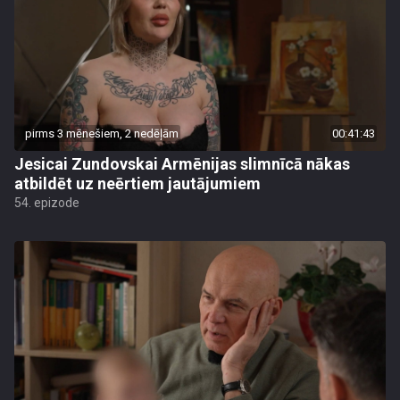
pirms 3 mēnešiem, 2 nedēļām
00:41:43
Jesicai Zundovskai Armēnijas slimnīcā nākas
atbildēt uz neērtiem jautājumiem
54. epizode