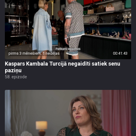
pirms 3 mēnešiem, 1 nedēļas
00:41:43
Kaspars Kambala Turcijā negaidīti satiek senu
paziņu
58. epizode