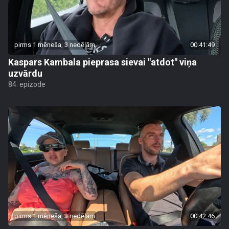
pirms 1 mēneša, 3 nedēļām
00:41:49
Kaspars Kambala pieprasa sievai "atdot" viņa
uzvārdu
84. epizode
pirms 1 mēneša, 3 nedēļām
00:42:46