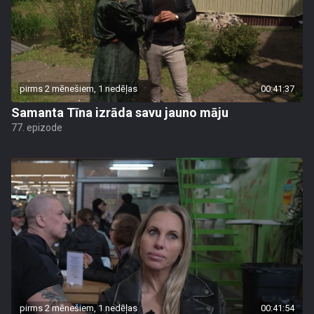
pirms 2 mēnešiem, 1 nedēļas
00:41:37
Samanta Tīna izrāda savu jauno māju
77. epizode
pirms 2 mēnešiem, 1 nedēļas
00:41:54