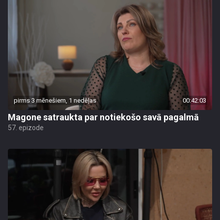
pirms 3 mēnešiem, 1 nedēļas
00:42:03
Magone satraukta par notiekošo savā pagalmā
57. epizode