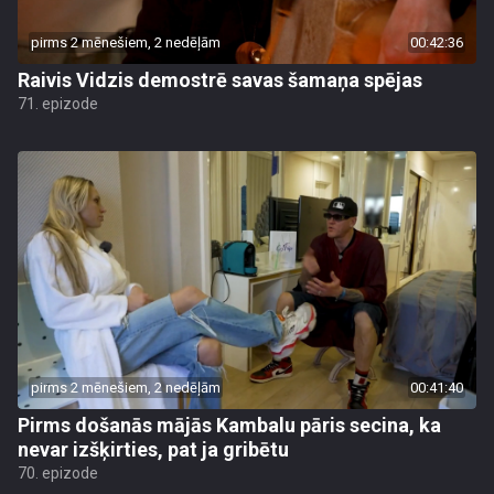
pirms 2 mēnešiem, 2 nedēļām
00:42:36
Raivis Vidzis demostrē savas šamaņa spējas
71. epizode
pirms 2 mēnešiem, 2 nedēļām
00:41:40
Pirms došanās mājās Kambalu pāris secina, ka
nevar izšķirties, pat ja gribētu
70. epizode