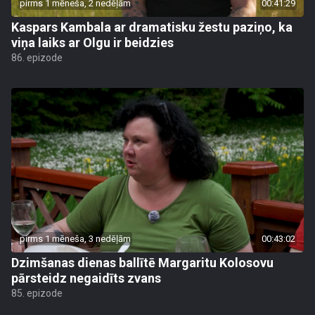
pirms 1 mēneša, 2 nedēļām
00:41:29
Kaspars Kambala ar dramatisku žestu paziņo, ka
viņa laiks ar Olgu ir beidzies
86. epizode
pirms 1 mēneša, 3 nedēļām
00:43:02
Dzimšanas dienas ballītē Margaritu Kolosovu
pārsteidz negaidīts zvans
85. epizode