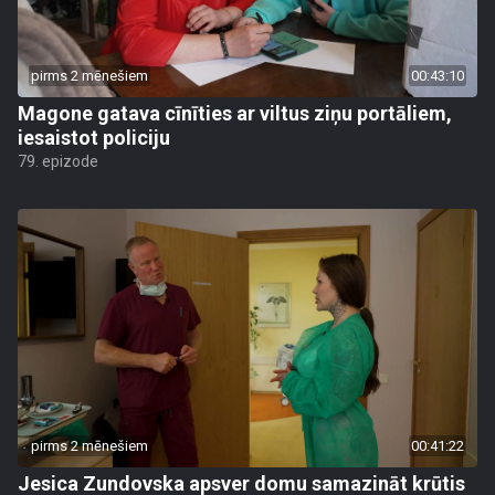
pirms 2 mēnešiem
00:43:10
Magone gatava cīnīties ar viltus ziņu portāliem,
iesaistot policiju
79. epizode
pirms 2 mēnešiem
00:41:22
Jesica Zundovska apsver domu samazināt krūtis