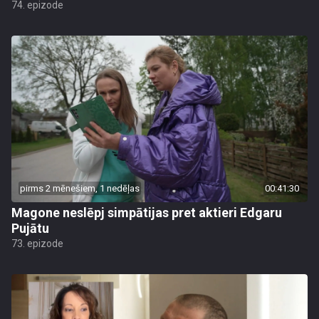
74. epizode
pirms 2 mēnešiem, 1 nedēļas
00:41:30
Magone neslēpj simpātijas pret aktieri Edgaru
Pujātu
73. epizode