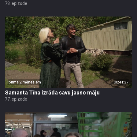
78. epizode
pirms 2 mēnešiem
00:41:37
Samanta Tīna izrāda savu jauno māju
77. epizode