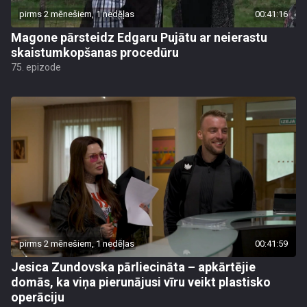
pirms 2 mēnešiem, 1 nedēļas
00:41:16
Magone pārsteidz Edgaru Pujātu ar neierastu
skaistumkopšanas procedūru
75. epizode
pirms 2 mēnešiem, 1 nedēļas
00:41:59
Jesica Zundovska pārliecināta – apkārtējie
domās, ka viņa pierunājusi vīru veikt plastisko
operāciju