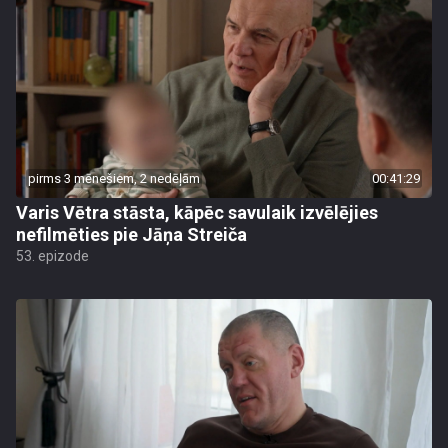
pirms 3 mēnešiem, 2 nedēļām
00:41:29
Varis Vētra stāsta, kāpēc savulaik izvēlējies
nefilmēties pie Jāņa Streiča
53. epizode