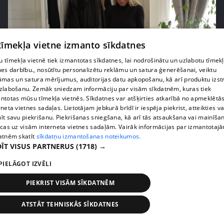
 tīmekļa vietne izmanto sīkdatnes
 tīmekļa vietnē tiek izmantotas sīkdatnes, lai nodrošinātu un uzlabotu tīmek
nes darbību., nosūtītu personalizētu reklāmu un satura ģenerēšanai, veiktu
pirms 3 mēnešiem, 3 nedēļām
00:41:24
āmas un satura mērījumus, auditorijas datu apkopošanu, kā arī produktu izst
zlabošanu. Zemāk sniedzam informāciju par visām sīkdatnēm, kuras tiek
Olga Kambala izplūst asarās pēc atklājuma par
ntotas mūsu tīmekļa vietnēs. Sīkdatnes var atšķirties atkarībā no apmeklētā
vīra "cūcisko" rīcību
rneta vietnes sadaļas. Lietotājam jebkurā brīdī ir iespēja piekrist, atteikties va
49. epizode
īt savu piekrišanu. Piekrišanas sniegšana, kā arī tās atsaukšana vai mainīša
ecas uz visām interneta vietnes sadaļām. Vairāk informācijas par izmantotaj
atnēm skatīt
sīkdatņu izmantošanas noteikumos.
ĪT VISUS PARTNERUS
(1718) →
PIELĀGOT IZVĒLI
PIEKRIST VISĀM SĪKDATNĒM
ATSTĀT TEHNISKĀS SĪKDATNES