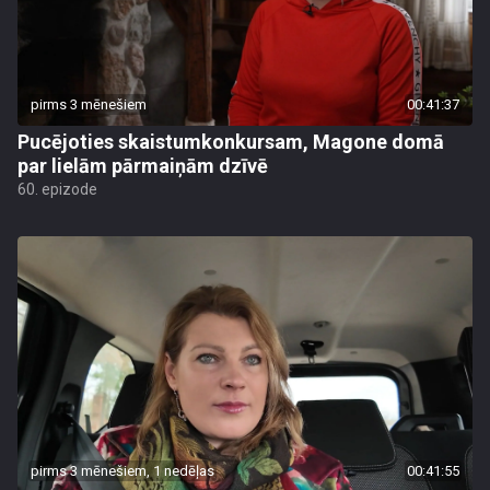
pirms 3 mēnešiem
00:41:37
Pucējoties skaistumkonkursam, Magone domā
par lielām pārmaiņām dzīvē
60. epizode
pirms 3 mēnešiem, 1 nedēļas
00:41:55