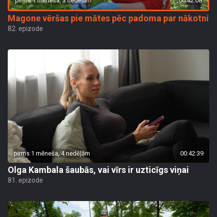
pirms 1 mēneša, 3 nedēļām
00:42:08
Magone vēršas pie mātes pēc padoma par nākotni
82. epizode
pirms 1 mēneša, 4 nedēļām
00:42:39
Olga Kambala šaubās, vai vīrs ir uzticīgs viņai
81. epizode