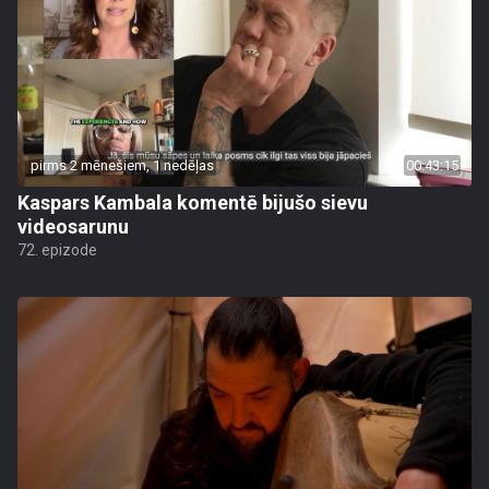
pirms 2 mēnešiem, 1 nedēļas
00:43:15
Kaspars Kambala komentē bijušo sievu
videosarunu
72. epizode