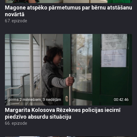
Magone atspēko pārmetumus par bērnu atstāšanu
novārtā
67. epizode
pirms 2 mēnešiem, 3 nedēļām
00:42:46
Margarita Kolosova Rēzeknes policijas iecirnī
piedzīvo absurdu situāciju
66. epizode