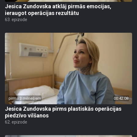
Jesica Zundovska atklāj pirmās emocijas,
ieraugot operācijas rezultātu
63. epizode
pirms 3 mēnešiem
00:42:08
Jesica Zundovska pirms plastiskās operācijas
piedzīvo vilšanos
62. epizode