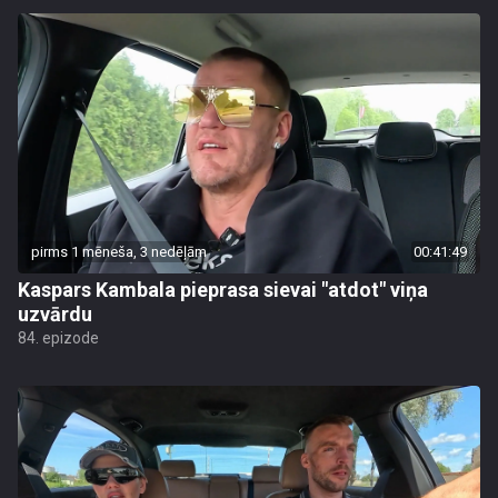
pirms 1 mēneša, 3 nedēļām
00:41:49
Kaspars Kambala pieprasa sievai "atdot" viņa
uzvārdu
84. epizode