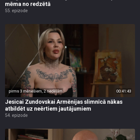
mēma no redzētā
55. epizode
pirms 3 mēnešiem, 2 nedēļām
00:41:43
Jesicai Zundovskai Armēnijas slimnīcā nākas
atbildēt uz neērtiem jautājumiem
54. epizode