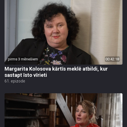
pirms 3 mēnešiem
00:42:18
Margarita Kolosova kārtīs meklē atbildi, kur
sastapt īsto vīrieti
61. epizode