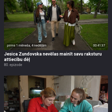
pirms 1 mēneša, 4 nedēļām
00:41:37
Jesica Zundovska nevēlas mainīt savu raksturu
attiecību dēļ
80. epizode