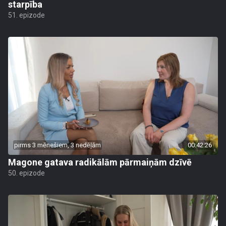
starpība
51. epizode
pirms 3 mēnešiem, 3 nedēļām
00:42:26
Magone gatava radikālām pārmaiņām dzīvē
50. epizode