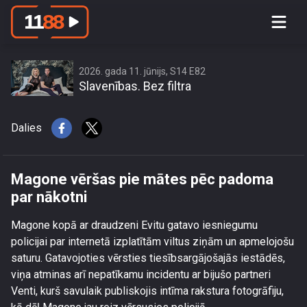
Magone vēršas pie mātes pēc
padoma par nākotni
2026. gada 11. jūnijs, S14 E82
Slavenības. Bez filtra
Dalies
Magone vēršas pie mātes pēc padoma
par nākotni
Magone kopā ar draudzeni Evitu gatavo iesniegumu
policijai par internetā izplatītām viltus ziņām un apmelojošu
saturu. Gatavojoties vērsties tiesībsargājošajās iestādēs,
viņa atminas arī nepatīkamu incidentu ar bijušo partneri
Venti, kurš savulaik publiskojis intīma rakstura fotogrāfiju,