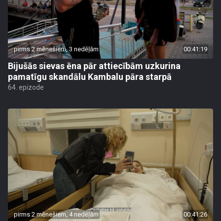
pirms 2 mēnešiem, 3 nedēļām
00:41:19
Bijušās sievas ēna pār attiecībām uzkurina
pamatīgu skandālu Kambalu pāra starpā
64. epizode
pirms 2 mēnešiem, 4 nedēļām
00:41:26