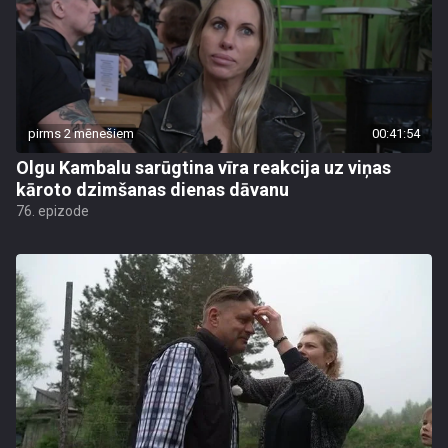
pirms 2 mēnešiem
00:41:54
Olgu Kambalu sarūgtina vīra reakcija uz viņas
kāroto dzimšanas dienas dāvanu
76. epizode