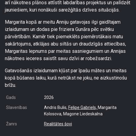
arī nākotnes plānos attīstīt labdarības projektus un palīdzēt
jauniešiem, kuri nonākuši sarežģītās dzīves situācijās.
Margarita kopā ar meitu Anniju gatavojas ilgi gaidītajam
izlaidumam un dodas pie friziera Gunāra pēc svētku
pārvērtībām. Kamēr tiek piemeklēts piemērotākais matu
sakārtojums, atklājas abu siltās un draudzīgās attiecības,
Margaritas lepnums par meitas sasniegumiem un Annijas
nākotnes ieceres saistīt savu dzīvi ar robežsardzi.
Gatavošanās izlaidumam kļūst par īpašu mātes un meitas
kopā būšanas laiku, kurā netrūkst ne joku, ne aizkustinošu
brīžu.
Gads
2026
Slavenības
Andris Bulis,
Felipe Gabriels,
Margarita
Kolosova, Magone Liedeskalna
Žanrs
Realitātes šovi