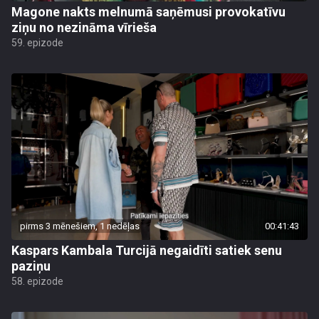
Magone nakts melnumā saņēmusi provokatīvu
ziņu no nezināma vīrieša
59. epizode
pirms 3 mēnešiem, 1 nedēļas
00:41:43
Kaspars Kambala Turcijā negaidīti satiek senu
paziņu
58. epizode