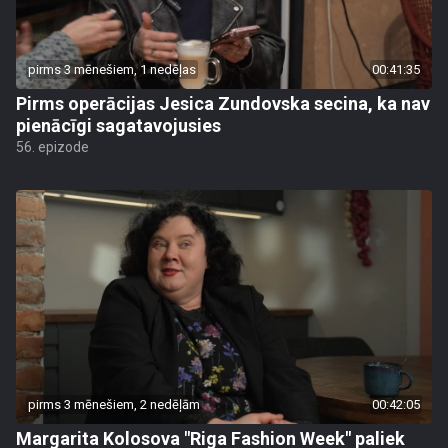
pirms 3 mēnešiem, 1 nedēļas
00:41:35
Pirms operācijas Jesica Zundovska secina, ka nav
pienācīgi sagatavojusies
56. epizode
pirms 3 mēnešiem, 2 nedēļām
00:42:05
Margarita Kolosova "Riga Fashion Week" paliek