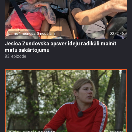
pirms 1 mēneša, 3 nedēļām
00:42:46
Jesica Zundovska apsver ideju radikāli mainīt
matu sakārtojumu
83. epizode