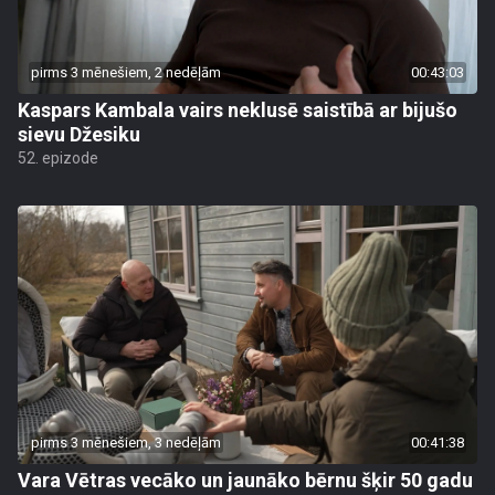
pirms 3 mēnešiem, 2 nedēļām
00:43:03
Kaspars Kambala vairs neklusē saistībā ar bijušo
sievu Džesiku
52. epizode
pirms 3 mēnešiem, 3 nedēļām
00:41:38
Vara Vētras vecāko un jaunāko bērnu šķir 50 gadu