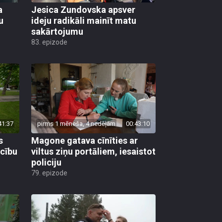
a
Jesica Zundovska apsver
u
ideju radikāli mainīt matu
sakārtojumu
83. epizode
41:37
pirms 1 mēneša, 4 nedēļām
00:43:10
s
Magone gatava cīnīties ar
ecību
viltus ziņu portāliem, iesaistot
policiju
79. epizode