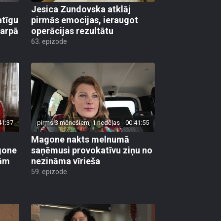
Jesica Zundovska atklāj
atīgu
pirmās emocijas, ieraugot
tarpā
operācijas rezultātu
63. epizode
41:37
pirms 3 mēnešiem, 1 nedēļas
00:41:55
Magone nakts melnumā
gone
saņēmusi provokatīvu ziņu no
ņām
nezināma vīrieša
59. epizode