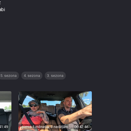
z
abi
5. sezona
4. sezona
3. sezona
41:49
pirms 1 mēneša, 3 nedēļām
00:42:46