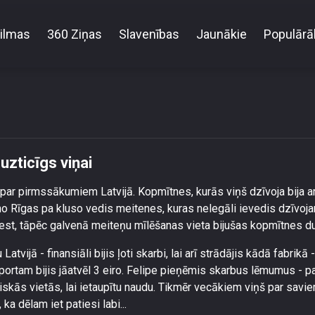
ilmas
360 Ziņas
Slavenības
Jaunākie
Populārā
Olga Kambala šaubās, vai vīrs ir uzticīgs viņai
uzticīgs viņai
u par pirmssākumiem Latvijā. Kopmītnes, kurās viņš dzīvoja bija a
no Rīgas pa kluso vedis meitenes, kuras nelegāli ievedis dzīvo
vest, tāpēc galvenā meiteņu mīlēšanas vieta bijušas kopmītnes d
atvijā - finansiāli bijis ļoti skarbi, lai arī strādājis kādā fabrikā 
nsportam bijis jāatvēl 3 eiro. Felipe pieņēmis skarbus lēmumus - pa
riskās vietās, lai ietaupītu naudu. Tikmēr vecākiem viņš par savi
, ka dēlam iet patiesi labi...