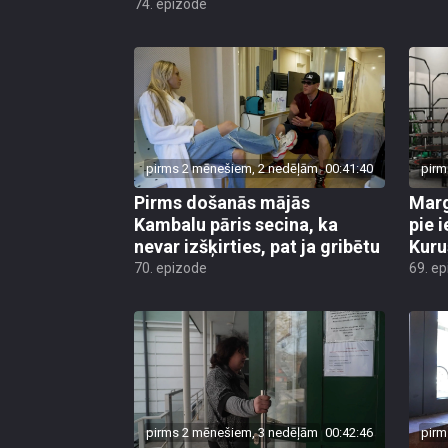
74. epizode
pirms 2 mēnešiem, 2 nedēļām
00:41:40
pirm
Pirms došanās mājās
Marg
Kambalu pāris secina, ka
pie 
nevar izšķirties, pat ja gribētu
Kuru
70. epizode
69. e
pirms 2 mēnešiem, 3 nedēļām
00:42:46
pirm