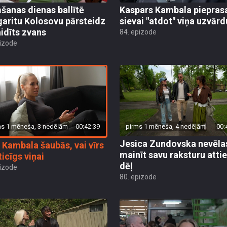
šanas dienas ballītē
Kaspars Kambala piepras
aritu Kolosovu pārsteidz
sievai "atdot" viņa uzvārd
idīts zvans
84. epizode
pizode
ms 1 mēneša, 3 nedēļām
00:42:39
pirms 1 mēneša, 4 nedēļām
00:
Jesica Zundovska nevēla
 Kambala šaubās, vai vīrs
mainīt savu raksturu atti
ticīgs viņai
dēļ
pizode
80. epizode