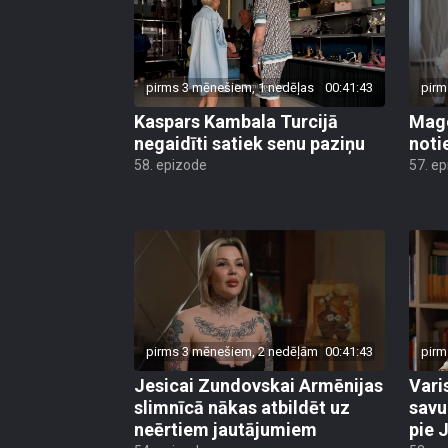
pirms 3 mēnešiem, 1 nedēļas
00:41:43
pirm
Kaspars Kambala Turcijā
Mago
negaidīti satiek senu paziņu
noti
58. epizode
57. e
pirms 3 mēnešiem, 2 nedēļām
00:41:43
pirm
Jesicai Zundovskai Armēnijas
Vari
slimnīcā nākas atbildēt uz
savu
neērtiem jautājumiem
pie 