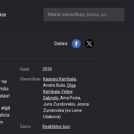
kie
Meklē slavenības, šovus, u.c.
Dalies
Gads
2026
Slavenības
Kaspars Kambala,
r ne
Andris Bulis,
Olga
jamās
Kambala,
Felipe
ušas!
Gabriels,
Aina Poiša,
Juris Zundovskis, Jesica
- algā
Zundovska (ex Liene
licis
Ušakova)
em
Žanrs
Realitātes šovi