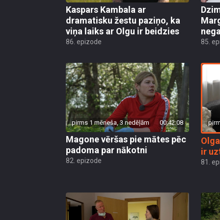
Kaspars Kambala ar
Dzim
dramatisku žestu paziņo, ka
Marg
viņa laiks ar Olgu ir beidzies
nega
86. epizode
85. e
pir
pirms 1 mēneša, 3 nedēļām
00:42:08
Magone vēršas pie mātes pēc
Olga
padoma par nākotni
ir uz
82. epizode
81. e