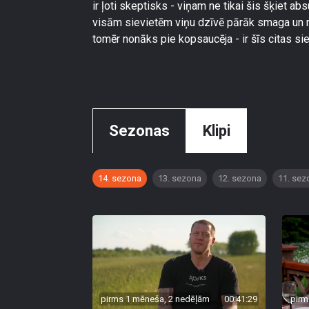
ir ļoti skeptisks - viņam ne tikai šis šķiet ab
visām sievietēm viņu dzīvē pārāk smaga un n
tomēr nonāks pie kopsaucēja - ir šīs citas s
Sezonas
Klipi
14. sezona
13. sezona
12. sezona
11. sez
pirms 1 mēneša, 2 nedēļām
00:41:29
pirm