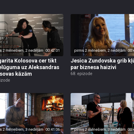
s 2 mēnešiem, 2 nedēļām
00:42:01
pirms 2 mēnešiem, 2 nedēļām
00:
arita Kolosova cer tikt
Jesica Zundovska grib kļ
ielūguma uz Aleksandras
par biznesa haizivi
sovas kāzām
68. epizode
pizode
s 2 mēnešiem, 3 nedēļām
00:41:06
pirms 2 mēnešiem, 3 nedēļām
00: