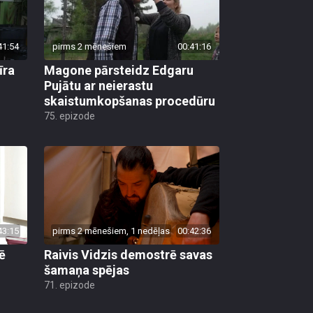
41:54
pirms 2 mēnešiem
00:41:16
īra
Magone pārsteidz Edgaru
Pujātu ar neierastu
u
skaistumkopšanas procedūru
75. epizode
43:15
pirms 2 mēnešiem, 1 nedēļas
00:42:36
ē
Raivis Vidzis demostrē savas
šamaņa spējas
71. epizode