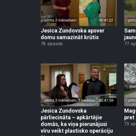
pirms 2 mēnešiem
00:41:22
pirm
Jesica Zundovska apsver
Sama
domu samazināt krūtis
jaun
78. epizode
77. e
pirms 2 mēnešiem, 1 nedēļas
00:41:59
pirm
Jesica Zundovska
Mago
pārliecināta – apkārtējie
pret
domās, ka viņa pierunājusi
73. e
vīru veikt plastisko operāciju