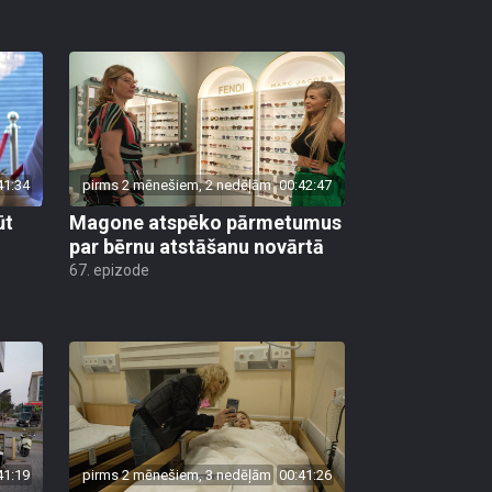
41:34
pirms 2 mēnešiem, 2 nedēļām
00:42:47
ūt
Magone atspēko pārmetumus
par bērnu atstāšanu novārtā
67. epizode
41:19
pirms 2 mēnešiem, 3 nedēļām
00:41:26