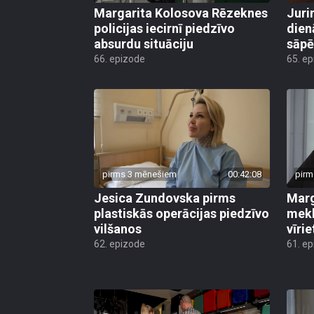
Margarita Kolosova Rēzeknes
Juri
policijas iecirnī piedzīvo
dien
absurdu situāciju
sāp
66. epizode
65. e
pirms 3 mēnešiem
00:42:08
pirm
Jesica Zundovska pirms
Marg
plastiskās operācijas piedzīvo
mekl
vilšanos
vīrie
62. epizode
61. e