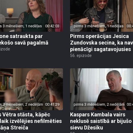
s 3 mēnešiem, 1 nedēļas
00:42:03
pirms 3 mēnešiem, 1 nedēļas
00:
ne satraukta par
Pirms operācijas Jesica
ekošo savā pagalmā
Zundovska secina, ka nav
pienācīgi sagatavojusies
pizode
56. epizode
s 3 mēnešiem, 2 nedēļām
00:41:29
pirms 3 mēnešiem, 2 nedēļām
00:
s Vētra stāsta, kāpēc
Kaspars Kambala vairs
laik izvēlējies nefilmēties
neklusē saistībā ar bijušo
Jāņa Streiča
sievu Džesiku