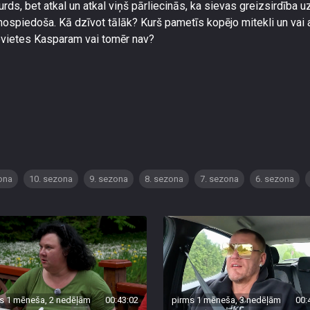
surds, bet atkal un atkal viņš pārliecinās, ka sievas greizsirdība u
ospiedoša. Kā dzīvot tālāk? Kurš pametīs kopējo mitekli un vai 
ievietes Kasparam vai tomēr nav?
ona
10. sezona
9. sezona
8. sezona
7. sezona
6. sezona
s 1 mēneša, 2 nedēļām
00:43:02
pirms 1 mēneša, 3 nedēļām
00: