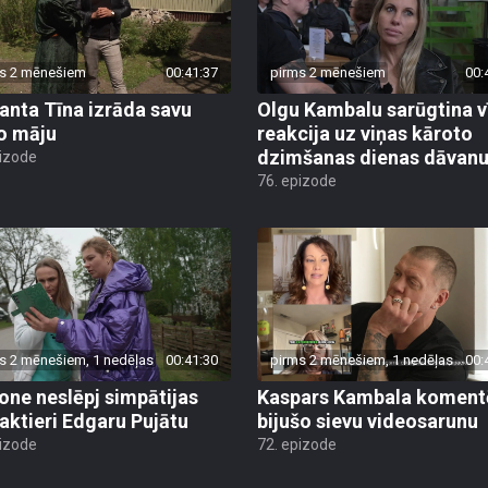
s 2 mēnešiem
00:41:37
pirms 2 mēnešiem
00:
nta Tīna izrāda savu
Olgu Kambalu sarūgtina v
o māju
reakcija uz viņas kāroto
dzimšanas dienas dāvan
pizode
76. epizode
s 2 mēnešiem, 1 nedēļas
00:41:30
pirms 2 mēnešiem, 1 nedēļas
00:
ne neslēpj simpātijas
Kaspars Kambala koment
 aktieri Edgaru Pujātu
bijušo sievu videosarunu
pizode
72. epizode