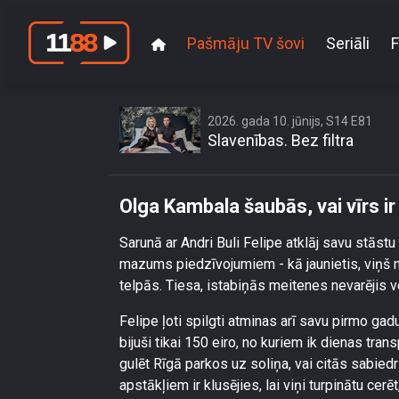
Pašmāju TV šovi
Seriāli
F
2026. gada 10. jūnijs, S14 E81
Slavenības. Bez filtra
Olga Kambala šaubās, vai vīrs ir 
Sarunā ar Andri Buli Felipe atklāj savu stāst
mazums piedzīvojumiem - kā jaunietis, viņš 
telpās. Tiesa, istabiņās meitenes nevarējis 
Felipe ļoti spilgti atminas arī savu pirmo gadu L
bijuši tikai 150 eiro, no kuriem ik dienas tra
gulēt Rīgā parkos uz soliņa, vai citās sabied
apstākļiem ir klusējies, lai viņi turpinātu cerēt