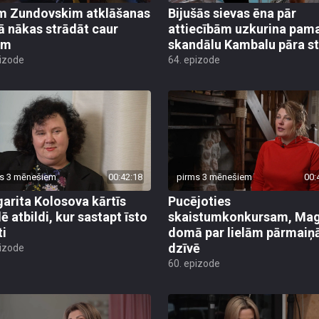
m Zundovskim atklāšanas
Bijušās sievas ēna pār
ā nākas strādāt caur
attiecībām uzkurina pam
ēm
skandālu Kambalu pāra s
pizode
64. epizode
s 3 mēnešiem
00:42:18
pirms 3 mēnešiem
00:
arita Kolosova kārtīs
Pucējoties
ē atbildi, kur sastapt īsto
skaistumkonkursam, Ma
ti
domā par lielām pārmai
dzīvē
pizode
60. epizode