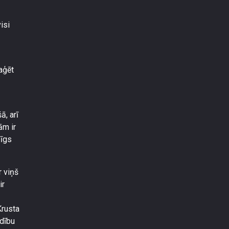
isi
aģēt
ā, arī
ām ir
zīgs
r viņš
ir
Krusta
rdību