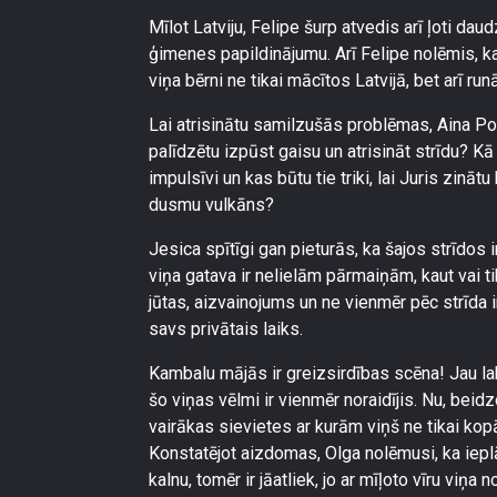
Mīlot Latviju, Felipe šurp atvedis arī ļoti dau
ģimenes papildinājumu. Arī Felipe nolēmis, ka i
viņa bērni ne tikai mācītos Latvijā, bet arī run
Lai atrisinātu samilzušās problēmas, Aina P
palīdzētu izpūst gaisu un atrisināt strīdu? Kā
impulsīvi un kas būtu tie triki, lai Juris zināt
dusmu vulkāns?
Jesica spītīgi gan pieturās, ka šajos strīdos i
viņa gatava ir nelielām pārmaiņām, kaut vai ti
jūtas, aizvainojums un ne vienmēr pēc strīda i
savs privātais laiks.
Kambalu mājās ir greizsirdības scēna! Jau labu
šo viņas vēlmi ir vienmēr noraidījis. Nu, beidz
vairākas sievietes ar kurām viņš ne tikai kopā
Konstatējot aizdomas, Olga nolēmusi, ka ieplā
kalnu, tomēr ir jāatliek, jo ar mīļoto vīru viņ