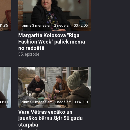
41:35
pirms 3 mēnešiem, 2 nedēļām
00:42:05
Margarita Kolosova "Riga
Fashion Week" paliek mēma
no redzētā
55. epizode
43:03
pirms 3 mēnešiem, 3 nedēļām
00:41:38
Vara Vētras vecāko un
jaunāko bērnu šķir 50 gadu
starpība