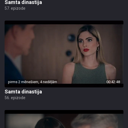
Samta dinastija
57. epizode
pirms 2 mēnešiem, 4 nedēļām
00:42:48
Samta dinastija
56. epizode