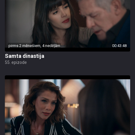
pirms 2 mēnešiem, 4 nedēļām
00:43:48
Samta dinastija
55. epizode