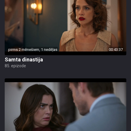
pirms 2 mēnešiem, 1 nedēļas
00:43:37
Samta dinastija
85. epizode