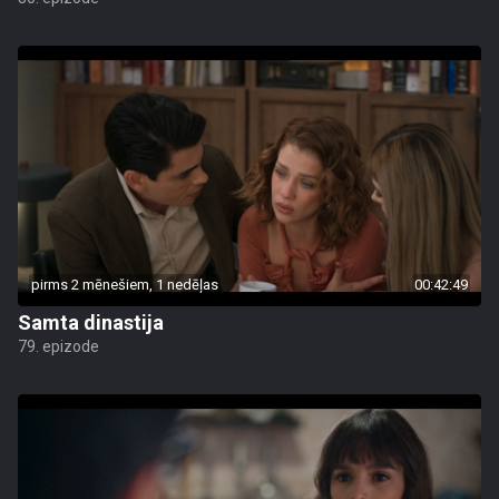
pirms 2 mēnešiem, 1 nedēļas
00:42:49
Samta dinastija
79. epizode