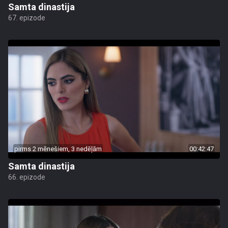
Samta dinastija
67. epizode
pirms 2 mēnešiem, 3 nedēļām
00:42:47
Samta dinastija
66. epizode