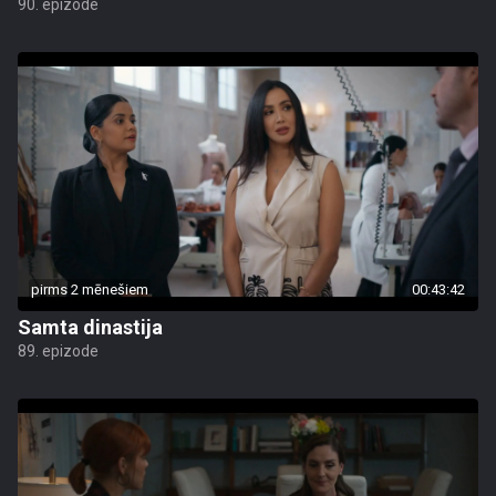
90. epizode
pirms 2 mēnešiem
00:43:42
Samta dinastija
89. epizode