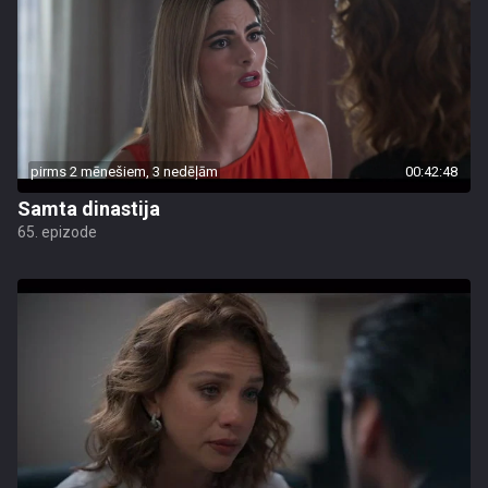
pirms 2 mēnešiem, 3 nedēļām
00:42:48
Samta dinastija
65. epizode