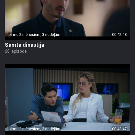
pirms 2 mēnešiem, 3 nedēļām
00:42:48
Samta dinastija
68. epizode
pirms 2 mēnešiem, 3 nedēļām
00:42:47