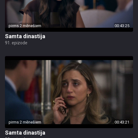
pirms 2 mēnešiem
00:43:25
Samta dinastija
91. epizode
pirms 2 mēnešiem
00:43:21
Samta dinastija