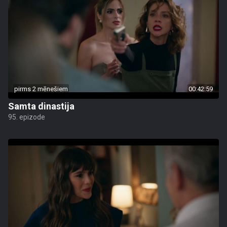
pirms 2 mēnešiem
00:42:59
Samta dinastija
95. epizode