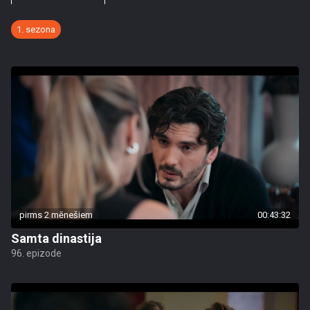
1. sezona
pirms 2 mēnešiem
00:43:32
Samta dinastija
96. epizode