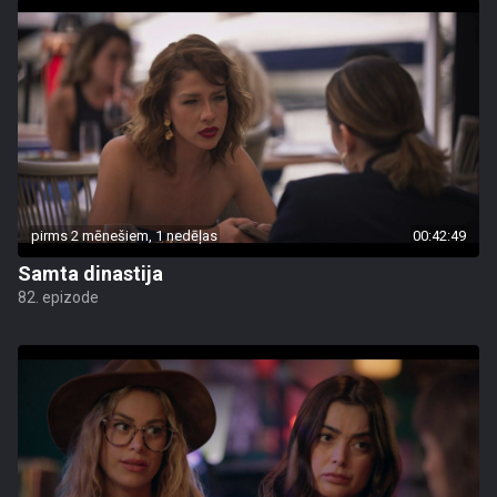
pirms 2 mēnešiem, 1 nedēļas
00:42:49
Samta dinastija
82. epizode