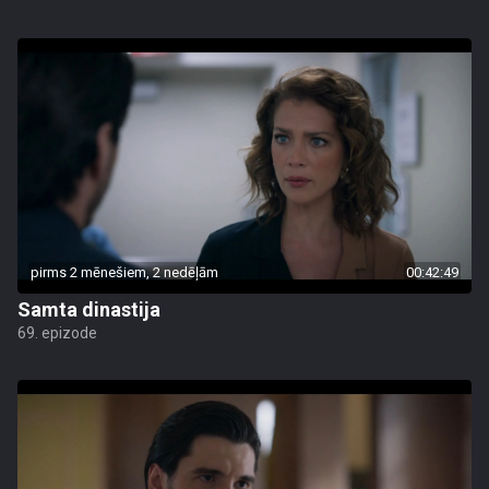
pirms 2 mēnešiem, 2 nedēļām
00:42:49
Samta dinastija
69. epizode