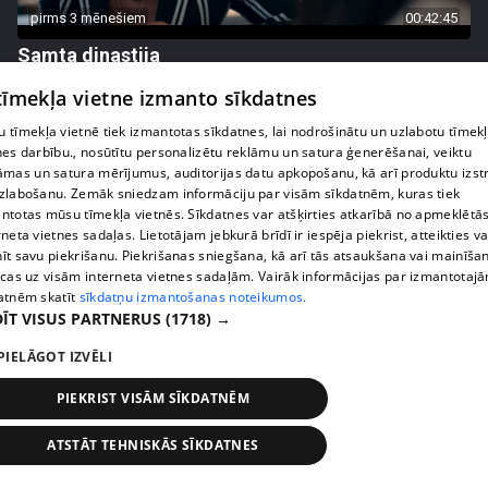
pirms 3 mēnešiem
00:42:45
Samta dinastija
54. epizode
 tīmekļa vietne izmanto sīkdatnes
 tīmekļa vietnē tiek izmantotas sīkdatnes, lai nodrošinātu un uzlabotu tīmek
nes darbību., nosūtītu personalizētu reklāmu un satura ģenerēšanai, veiktu
āmas un satura mērījumus, auditorijas datu apkopošanu, kā arī produktu izst
zlabošanu. Zemāk sniedzam informāciju par visām sīkdatnēm, kuras tiek
ntotas mūsu tīmekļa vietnēs. Sīkdatnes var atšķirties atkarībā no apmeklētā
rneta vietnes sadaļas. Lietotājam jebkurā brīdī ir iespēja piekrist, atteikties va
īt savu piekrišanu. Piekrišanas sniegšana, kā arī tās atsaukšana vai mainīša
ecas uz visām interneta vietnes sadaļām. Vairāk informācijas par izmantotaj
atnēm skatīt
sīkdatņu izmantošanas noteikumos.
ĪT VISUS PARTNERUS
(1718) →
PIELĀGOT IZVĒLI
pirms 3 mēnešiem
00:42:48
Samta dinastija
PIEKRIST VISĀM SĪKDATNĒM
53. epizode
ATSTĀT TEHNISKĀS SĪKDATNES