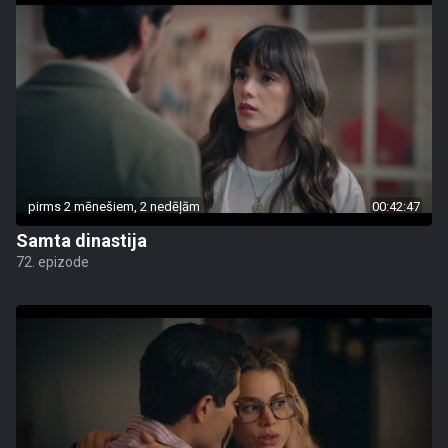
pirms 2 mēnešiem, 2 nedēļām
00:42:47
Samta dinastija
72. epizode