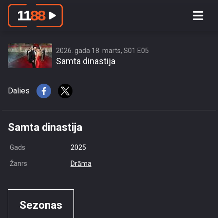
access this content due to your
location or other restrictions set by
content owner! (Error code: 3.3) # Your
country is US and IP address is
2026. gada 18. marts, S01 E05
Samta dinastija
216.73.217.145
Dalies
Samta dinastija
Gads
2025
Žanrs
Drāma
Sezonas