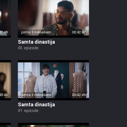
42:48
pirms 3 mēnešiem
00:42:47
Samta dinastija
45. epizode
43:46
pirms 3 mēnešiem
00:42:49
Samta dinastija
41. epizode