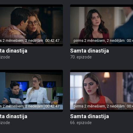
s 2 mēnešiem, 2 nedēļām
00:42:47
pirms 2 mēnešiem, 2 nedēļām
00:
a dinastija
Samta dinastija
pizode
70. epizode
s 2 mēnešiem, 2 nedēļām
00:42:47
pirms 2 mēnešiem, 2 nedēļām
00:
a dinastija
Samta dinastija
pizode
66. epizode