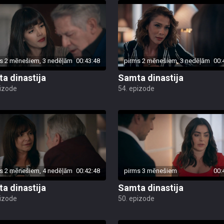
s 2 mēnešiem, 3 nedēļām
00:43:48
pirms 2 mēnešiem, 3 nedēļām
00:
a dinastija
Samta dinastija
pizode
54. epizode
s 2 mēnešiem, 4 nedēļām
00:42:48
pirms 3 mēnešiem
00:
a dinastija
Samta dinastija
pizode
50. epizode