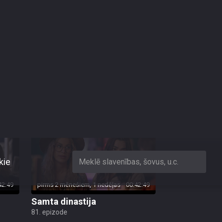
43:54
pirms 2 mēnešiem
00:43:37
Samta dinastija
85. epizode
42:49
pirms 2 mēnešiem, 1 nedēļas
00:42:49
Samta dinastija
81. epizode