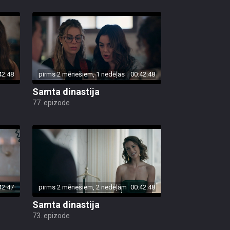
42:48
pirms 2 mēnešiem, 1 nedēļas
00:42:48
Samta dinastija
77. epizode
42:47
pirms 2 mēnešiem, 2 nedēļām
00:42:48
Samta dinastija
73. epizode