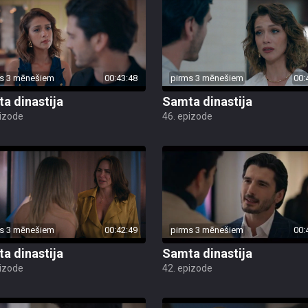
s 3 mēnešiem
00:43:48
pirms 3 mēnešiem
00:
a dinastija
Samta dinastija
pizode
46. epizode
s 3 mēnešiem
00:42:49
pirms 3 mēnešiem
00:
a dinastija
Samta dinastija
pizode
42. epizode