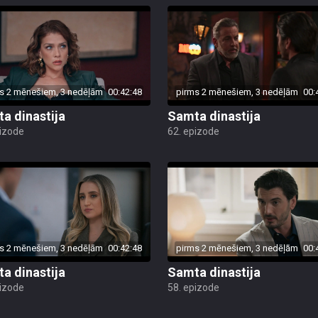
s 2 mēnešiem, 3 nedēļām
00:42:48
pirms 2 mēnešiem, 3 nedēļām
00:
a dinastija
Samta dinastija
pizode
62. epizode
s 2 mēnešiem, 3 nedēļām
00:42:48
pirms 2 mēnešiem, 3 nedēļām
00:
a dinastija
Samta dinastija
pizode
58. epizode