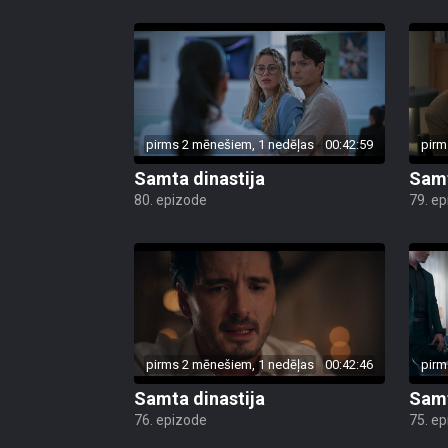
pirms 2 mēnešiem, 1 nedēļas
00:42:59
pirm
Samta dinastija
Samt
80. epizode
79. e
pirms 2 mēnešiem, 1 nedēļas
00:42:46
pirm
Samta dinastija
Samt
76. epizode
75. e