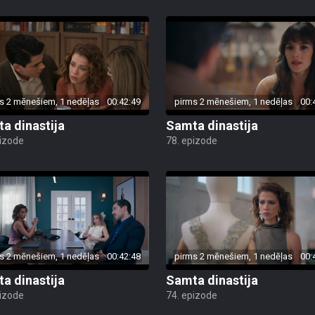
s 2 mēnešiem, 1 nedēļas
00:42:49
pirms 2 mēnešiem, 1 nedēļas
00:
a dinastija
Samta dinastija
pizode
78. epizode
s 2 mēnešiem, 1 nedēļas
00:42:48
pirms 2 mēnešiem, 1 nedēļas
00:
a dinastija
Samta dinastija
pizode
74. epizode