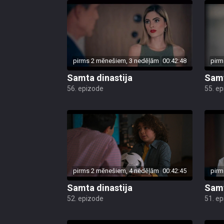
pirms 2 mēnešiem, 3 nedēļām
00:42:48
pirm
Samta dinastija
Samt
56. epizode
55. e
pirms 2 mēnešiem, 4 nedēļām
00:42:45
pirm
Samta dinastija
Samt
52. epizode
51. e