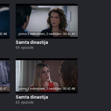
42:48
pirms 2 mēnešiem, 2 nedēļām
00:42:49
Samta dinastija
69. epizode
42:47
pirms 2 mēnešiem, 2 nedēļām
00:42:48
Samta dinastija
65. epizode