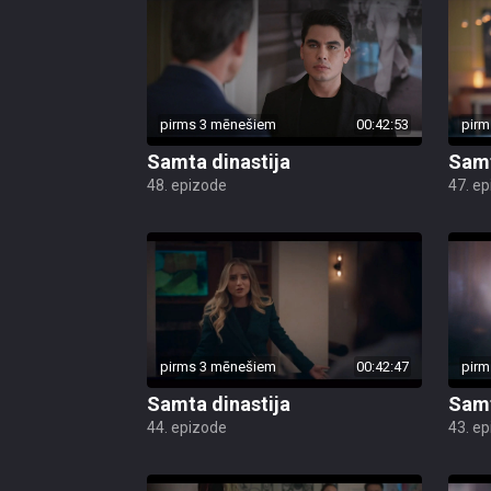
pirms 3 mēnešiem
00:42:53
pirm
Samta dinastija
Samt
48. epizode
47. e
pirms 3 mēnešiem
00:42:47
pirm
Samta dinastija
Samt
44. epizode
43. e