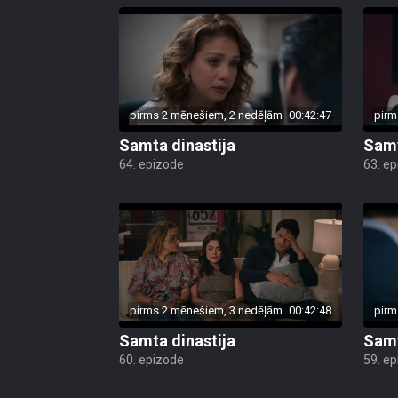
pirms 2 mēnešiem, 2 nedēļām
00:42:47
pirm
Samta dinastija
Samt
64. epizode
63. e
pirms 2 mēnešiem, 3 nedēļām
00:42:48
pirm
Samta dinastija
Samt
60. epizode
59. e