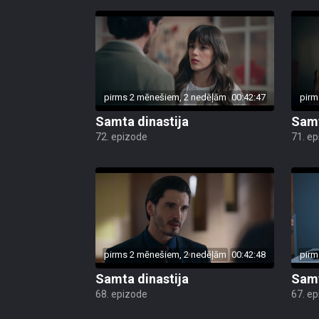
pirms 2 mēnešiem, 2 nedēļām
00:42:47
pirm
Samta dinastija
Samt
72. epizode
71. e
pirms 2 mēnešiem, 2 nedēļām
00:42:48
pirm
Samta dinastija
Samt
68. epizode
67. e