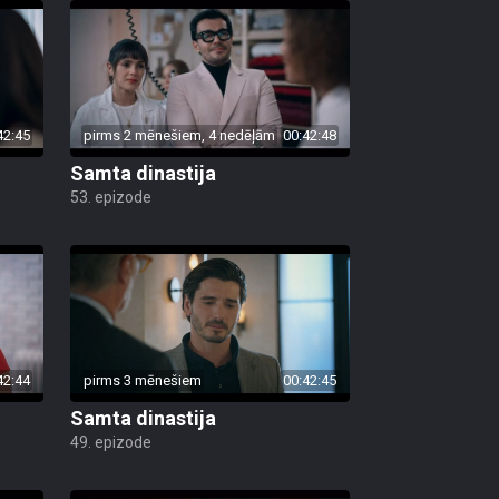
42:45
pirms 2 mēnešiem, 4 nedēļām
00:42:48
Samta dinastija
53. epizode
42:44
pirms 3 mēnešiem
00:42:45
Samta dinastija
49. epizode