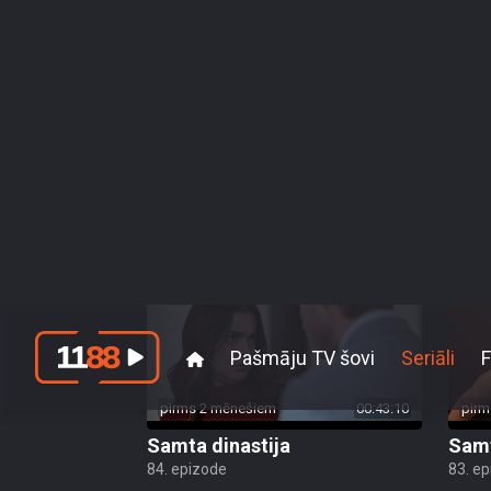
pirms 2 mēnešiem
00:43:25
pirm
Samta dinastija
Samt
88. epizode
87. e
pirms 2 mēnešiem
00:43:10
pirm
Samta dinastija
Samt
84. epizode
83. e