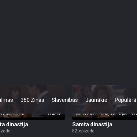
s 2 mēnešiem
00:42:45
pirms 2 mēnešiem
00:
a dinastija
Samta dinastija
pizode
86. epizode
s 2 mēnešiem
00:42:50
pirms 2 mēnešiem, 1 nedēļas
00:
a dinastija
Samta dinastija
pizode
82. epizode