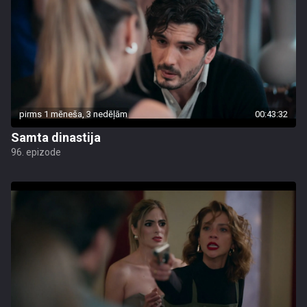
pirms 1 mēneša, 3 nedēļām
00:43:32
Samta dinastija
96. epizode