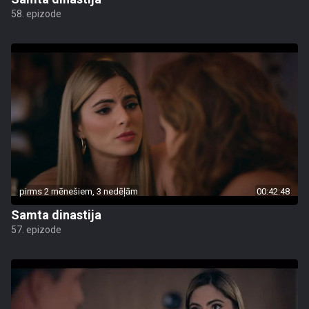
58. epizode
pirms 2 mēnešiem, 3 nedēļām
00:42:48
Samta dinastija
57. epizode