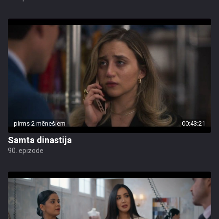
pirms 2 mēnešiem
00:43:21
Samta dinastija
90. epizode