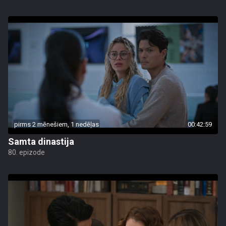
pirms 2 mēnešiem, 1 nedēļas
00:42:59
Samta dinastija
80. epizode