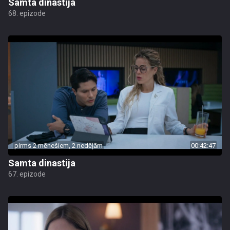
Samta dinastija
68. epizode
pirms 2 mēnešiem, 2 nedēļām
00:42:47
Samta dinastija
67. epizode