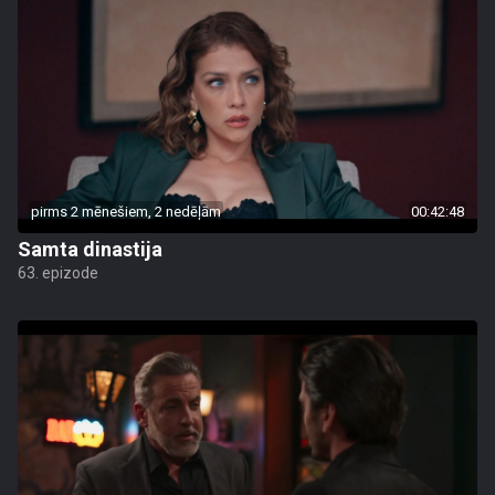
pirms 2 mēnešiem, 2 nedēļām
00:42:48
Samta dinastija
63. epizode