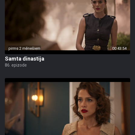
pirms 2 mēnešiem
00:43:54
Samta dinastija
86. epizode