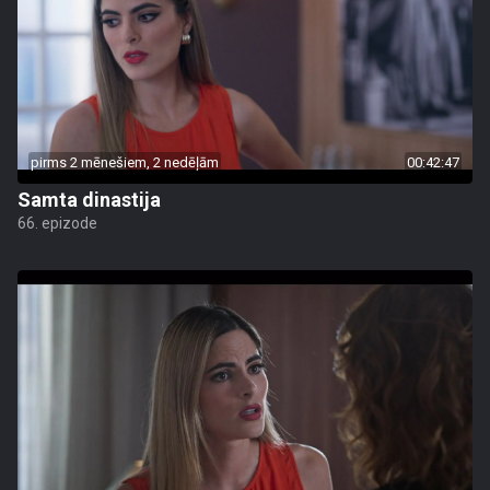
pirms 2 mēnešiem, 2 nedēļām
00:42:47
Samta dinastija
66. epizode