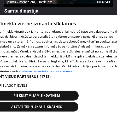
pirms 2 mēnešiem, 3 nedēļām
00:43:48
Samta dinastija
55. epizode
 tīmekļa vietne izmanto sīkdatnes
 tīmekļa vietnē tiek izmantotas sīkdatnes, lai nodrošinātu un uzlabotu tīmek
nes darbību., nosūtītu personalizētu reklāmu un satura ģenerēšanai, veiktu
āmas un satura mērījumus, auditorijas datu apkopošanu, kā arī produktu izst
zlabošanu. Zemāk sniedzam informāciju par visām sīkdatnēm, kuras tiek
ntotas mūsu tīmekļa vietnēs. Sīkdatnes var atšķirties atkarībā no apmeklētā
rneta vietnes sadaļas. Lietotājam jebkurā brīdī ir iespēja piekrist, atteikties va
īt savu piekrišanu. Piekrišanas sniegšana, kā arī tās atsaukšana vai mainīša
ecas uz visām interneta vietnes sadaļām. Vairāk informācijas par izmantotaj
atnēm skatīt
sīkdatņu izmantošanas noteikumos.
ĪT VISUS PARTNERUS
(1718) →
pirms 2 mēnešiem, 3 nedēļām
00:42:45
PIELĀGOT IZVĒLI
Samta dinastija
PIEKRIST VISĀM SĪKDATNĒM
54. epizode
ATSTĀT TEHNISKĀS SĪKDATNES