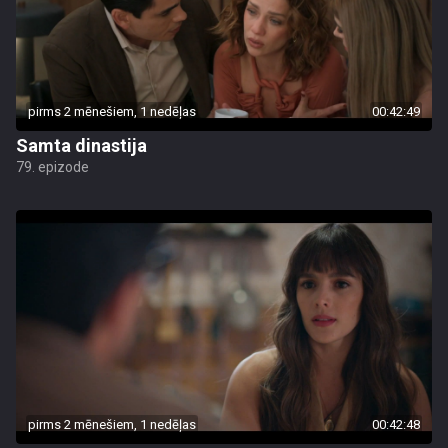
pirms 2 mēnešiem, 1 nedēļas
00:42:49
Samta dinastija
79. epizode
pirms 2 mēnešiem, 1 nedēļas
00:42:48