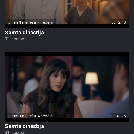
pirms 1 mēneša, 4 nedēļām
00:42:48
Samta dinastija
92. epizode
pirms 1 mēneša, 4 nedēļām
00:43:25
Samta dinastija
91. epizode