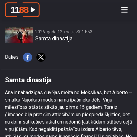
access this content due to your
location or other restrictions set by
content owner! (Error code: 3.3) # Your
country is US and IP address is
2026. gada 12. maijs, S01 E53
Samta dinastija
216.73.217.109
Dalies
Samta dinastija
Ana ir nabadzīgas šuvējas meita no Meksikas, bet Alberto –
smalka Ņujorkas modes nama īpašnieka dēls. Viņu
mīlestības stāsts sākās jau pirms 15 gadiem. Toreiz
ģimenes bija pret šīm attiecībām un piespieda šķirties, bet
nu abi ir satikušies atkal un nedomā ļaut kādam stāties ceļā
viņu jūtām. Kad negaidīti pašnāvību izdara Alberto tēvs,
atklājas, ka modes nams ir nonācis finansiālās grūtībās. Ne