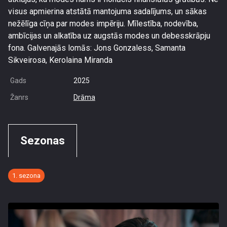
visus apmierina atstātā mantojuma sadalījums, un sākas
nežēlīga cīņa par modes impēriju. Mīlestība, nodevība,
ambīcijas un alkatība uz augstās modes un debesskrāpju
fona. Galvenajās lomās: Jons Gonzaless, Samanta
Sikveirosa, Kerolaina Miranda
Gads
2025
Žanrs
Drāma
Sezonas
1. sezona