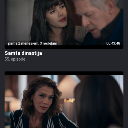
pirms 2 mēnešiem, 3 nedēļām
00:43:48
Samta dinastija
55. epizode