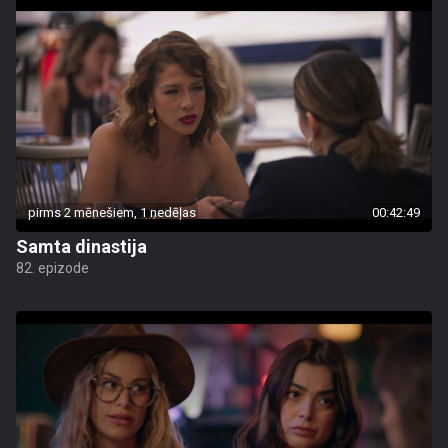
pirms 2 mēnešiem, 1 nedēļas
00:42:49
Samta dinastija
82. epizode