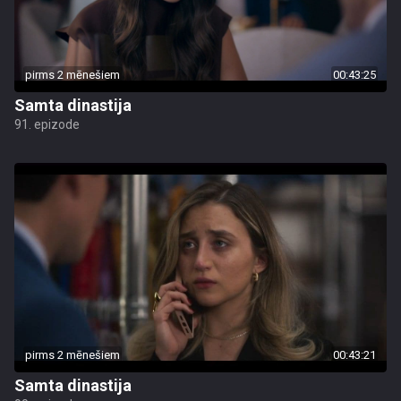
pirms 2 mēnešiem
00:43:25
Samta dinastija
91. epizode
pirms 2 mēnešiem
00:43:21
Samta dinastija