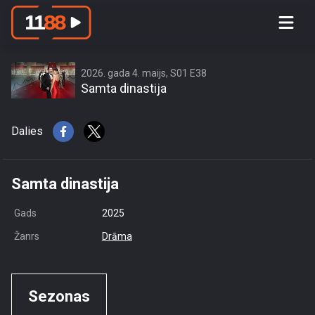
access this content due to your
location or other restrictions set by
content owner! (Error code: 3.3) # Your
country is US and IP address is
2026. gada 4. maijs, S01 E38
Samta dinastija
216.73.216.233
Dalies
Samta dinastija
Gads
2025
Žanrs
Drāma
Sezonas