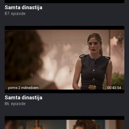
Samta dinastija
87. epizode
pirms 2 mēnešiem
00:43:54
Samta dinastija
86. epizode