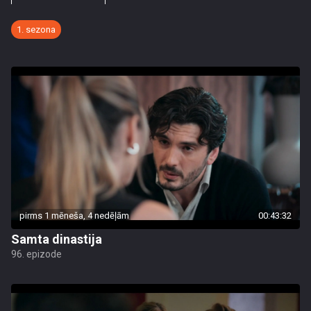
1. sezona
pirms 1 mēneša, 4 nedēļām
00:43:32
Samta dinastija
96. epizode