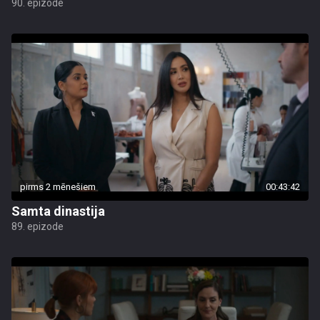
90. epizode
pirms 2 mēnešiem
00:43:42
Samta dinastija
89. epizode