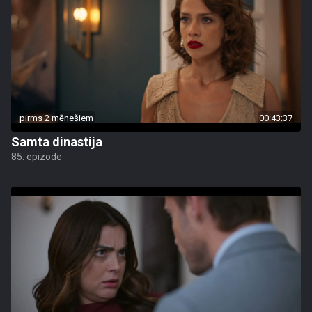
pirms 2 mēnešiem
00:43:37
Samta dinastija
85. epizode