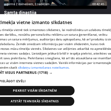
pirms 2 mēnešiem, 3 nedēļām
00:42:45
Samta dinastija
54. epizode
 tīmekļa vietne izmanto sīkdatnes
 tīmekļa vietnē tiek izmantotas sīkdatnes, lai nodrošinātu un uzlabotu tīmek
nes darbību., nosūtītu personalizētu reklāmu un satura ģenerēšanai, veiktu
āmas un satura mērījumus, auditorijas datu apkopošanu, kā arī produktu izst
zlabošanu. Zemāk sniedzam informāciju par visām sīkdatnēm, kuras tiek
ntotas mūsu tīmekļa vietnēs. Sīkdatnes var atšķirties atkarībā no apmeklētā
rneta vietnes sadaļas. Lietotājam jebkurā brīdī ir iespēja piekrist, atteikties va
īt savu piekrišanu. Piekrišanas sniegšana, kā arī tās atsaukšana vai mainīša
ecas uz visām interneta vietnes sadaļām. Vairāk informācijas par izmantotaj
atnēm skatīt
sīkdatņu izmantošanas noteikumos.
ĪT VISUS PARTNERUS
(1718) →
PIELĀGOT IZVĒLI
pirms 2 mēnešiem, 4 nedēļām
00:42:48
Samta dinastija
PIEKRIST VISĀM SĪKDATNĒM
53. epizode
ATSTĀT TEHNISKĀS SĪKDATNES