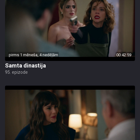
pirms 1 mēneša, 4 nedēļām
00:42:59
Samta dinastija
95. epizode