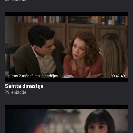
pirms 2 mēnešiem, 1 nedēļas
00:42:49
Samta dinastija
79. epizode