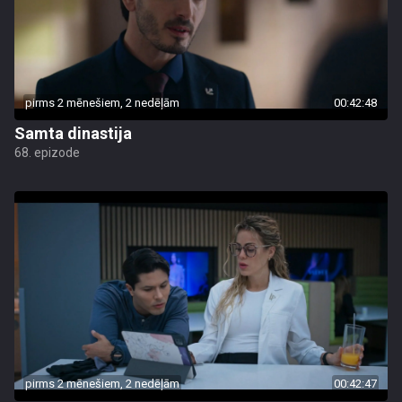
pirms 2 mēnešiem, 2 nedēļām
00:42:48
Samta dinastija
68. epizode
pirms 2 mēnešiem, 2 nedēļām
00:42:47