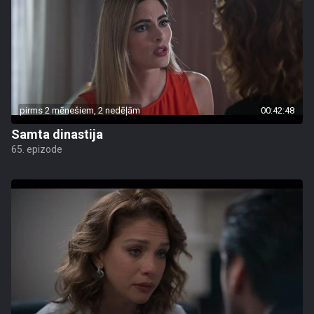
pirms 2 mēnešiem, 2 nedēļām
00:42:48
Samta dinastija
65. epizode