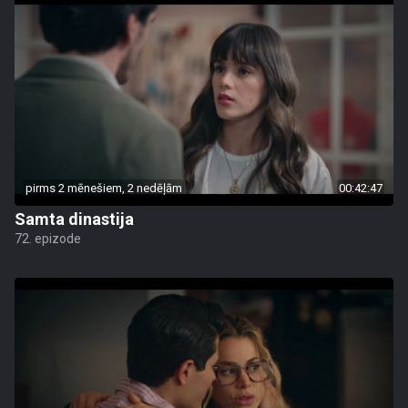
pirms 2 mēnešiem, 2 nedēļām
00:42:47
Samta dinastija
72. epizode