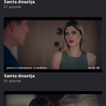
Samta dinastija
57. epizode
pirms 2 mēnešiem, 3 nedēļām
00:42:48
Samta dinastija
56. epizode