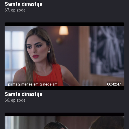
Samta dinastija
67. epizode
pirms 2 mēnešiem, 2 nedēļām
00:42:47
Samta dinastija
66. epizode