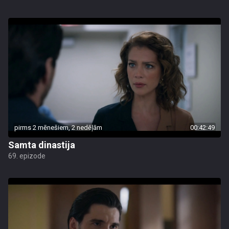
pirms 2 mēnešiem, 2 nedēļām
00:42:49
Samta dinastija
69. epizode