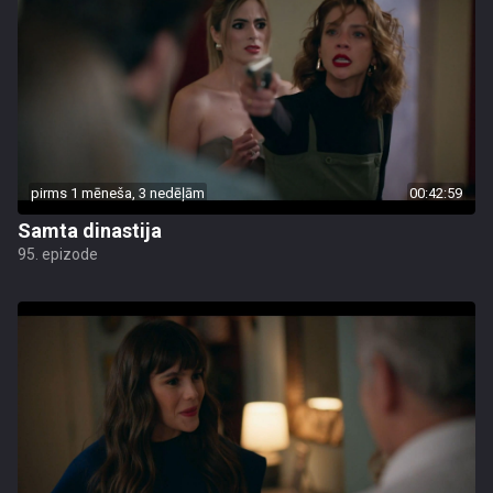
pirms 1 mēneša, 3 nedēļām
00:42:59
Samta dinastija
95. epizode