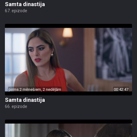
Samta dinastija
67. epizode
pirms 2 mēnešiem, 2 nedēļām
00:42:47
Samta dinastija
66. epizode