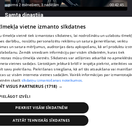
pirms 2 mēnešiem, 3 nedēļām
00:42:45
Samta dinastija
54. epizode
 tīmekļa vietne izmanto sīkdatnes
 tīmekļa vietnē tiek izmantotas sīkdatnes, lai nodrošinātu un uzlabotu tīmek
nes darbību., nosūtītu personalizētu reklāmu un satura ģenerēšanai, veiktu
āmas un satura mērījumus, auditorijas datu apkopošanu, kā arī produktu izst
zlabošanu. Zemāk sniedzam informāciju par visām sīkdatnēm, kuras tiek
ntotas mūsu tīmekļa vietnēs. Sīkdatnes var atšķirties atkarībā no apmeklētā
rneta vietnes sadaļas. Lietotājam jebkurā brīdī ir iespēja piekrist, atteikties va
īt savu piekrišanu. Piekrišanas sniegšana, kā arī tās atsaukšana vai mainīša
ecas uz visām interneta vietnes sadaļām. Vairāk informācijas par izmantotaj
atnēm skatīt
sīkdatņu izmantošanas noteikumos.
ĪT VISUS PARTNERUS
(1718) →
PIELĀGOT IZVĒLI
pirms 2 mēnešiem, 3 nedēļām
00:42:48
Samta dinastija
PIEKRIST VISĀM SĪKDATNĒM
53. epizode
ATSTĀT TEHNISKĀS SĪKDATNES