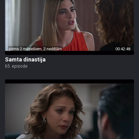
pirms 2 mēnešiem, 2 nedēļām
00:42:48
Samta dinastija
65. epizode