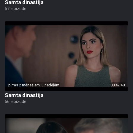
Samta dinastija
57. epizode
pirms 2 mēnešiem, 3 nedēļām
00:42:48
Samta dinastija
56. epizode