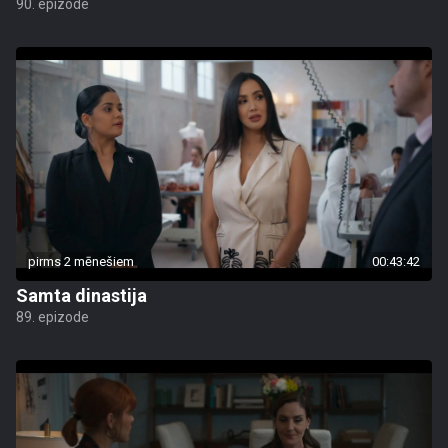
90. epizode
pirms 2 mēnešiem
00:43:42
Samta dinastija
89. epizode