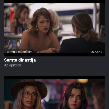
pirms 2 mēnešiem
00:42:49
Samta dinastija
82. epizode