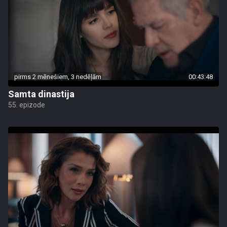
pirms 2 mēnešiem, 3 nedēļām
00:43:48
Samta dinastija
55. epizode