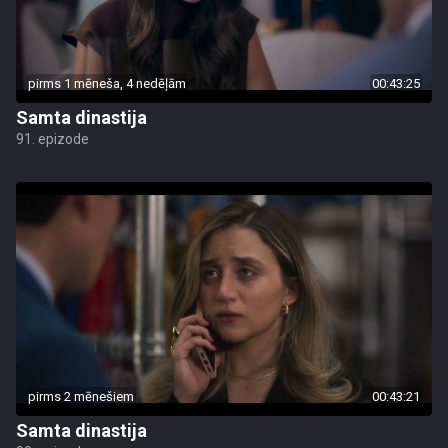
pirms 1 mēneša, 4 nedēļām
00:43:25
Samta dinastija
91. epizode
pirms 2 mēnešiem
00:43:21
Samta dinastija