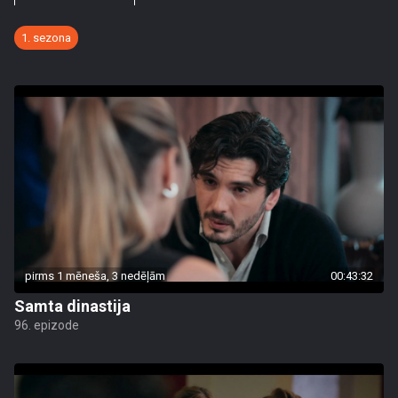
1. sezona
pirms 1 mēneša, 3 nedēļām
00:43:32
Samta dinastija
96. epizode