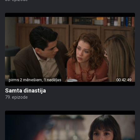
pirms 2 mēnešiem, 1 nedēļas
00:42:49
Samta dinastija
79. epizode