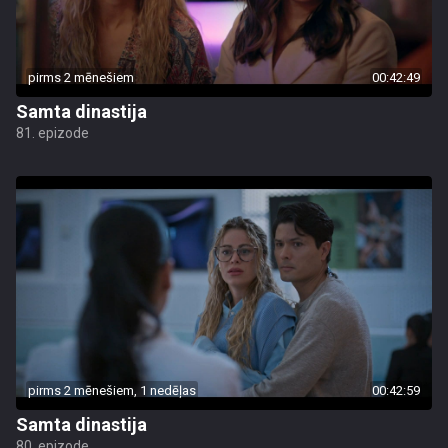
pirms 2 mēnešiem
00:42:49
Samta dinastija
81. epizode
pirms 2 mēnešiem, 1 nedēļas
00:42:59
Samta dinastija
80. epizode