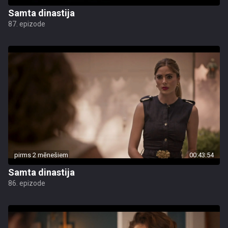
Samta dinastija
87. epizode
pirms 2 mēnešiem
00:43:54
Samta dinastija
86. epizode