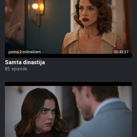
pirms 2 mēnešiem
00:43:37
Samta dinastija
85. epizode