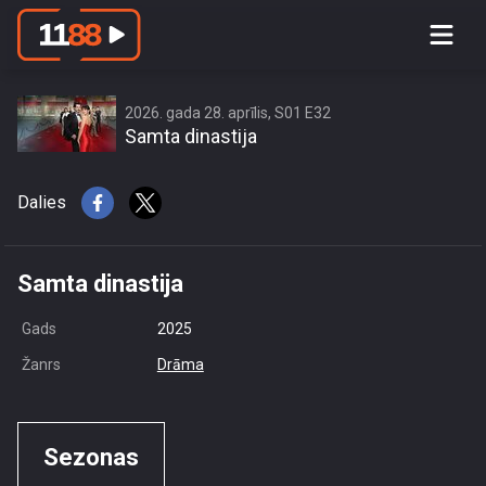
access this content due to your
location or other restrictions set by
content owner! (Error code: 3.3) # Your
country is US and IP address is
2026. gada 28. aprīlis, S01 E32
Samta dinastija
216.73.216.189
Dalies
Samta dinastija
Gads
2025
Žanrs
Drāma
Sezonas