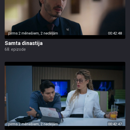
pirms 2 mēnešiem, 2 nedēļām
00:42:48
Samta dinastija
68. epizode
pirms 2 mēnešiem, 2 nedēļām
00:42:47