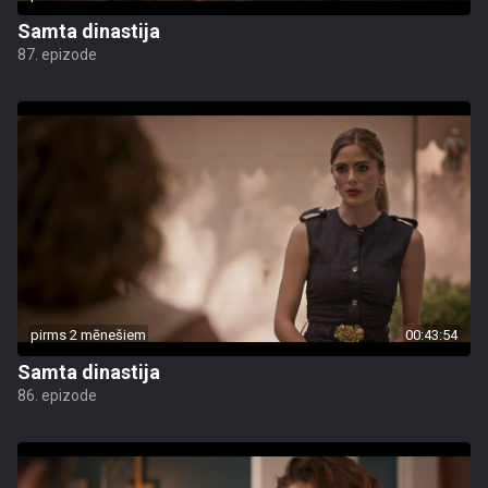
Samta dinastija
87. epizode
pirms 2 mēnešiem
00:43:54
Samta dinastija
86. epizode