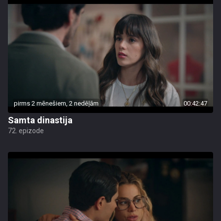
pirms 2 mēnešiem, 2 nedēļām
00:42:47
Samta dinastija
72. epizode