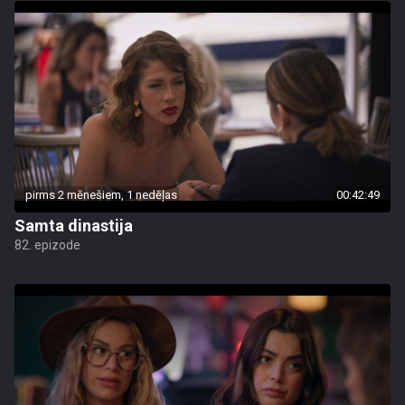
pirms 2 mēnešiem, 1 nedēļas
00:42:49
Samta dinastija
82. epizode