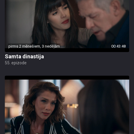
pirms 2 mēnešiem, 3 nedēļām
00:43:48
Samta dinastija
55. epizode