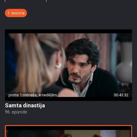
1. sezona
pirms 1 mēneša, 4 nedēļām
00:43:32
Samta dinastija
96. epizode