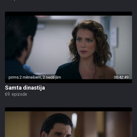
pirms 2 mēnešiem, 2 nedēļām
00:42:49
Samta dinastija
69. epizode