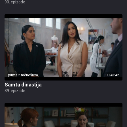
90. epizode
pirms 2 mēnešiem
00:43:42
Samta dinastija
89. epizode