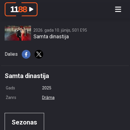
access this content due to your
location or other restrictions set by
content owner! (Error code: 3.3) # Your
country is US and IP address is
2026. gada 10. jūnijs, S01 E95
Samta dinastija
216.73.216.191
Dalies
Samta dinastija
Gads
2025
Žanrs
Drāma
Sezonas