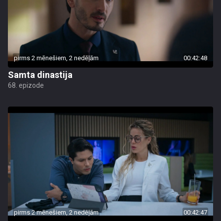
pirms 2 mēnešiem, 2 nedēļām
00:42:48
Samta dinastija
68. epizode
pirms 2 mēnešiem, 2 nedēļām
00:42:47