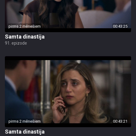
pirms 2 mēnešiem
00:43:25
Samta dinastija
91. epizode
pirms 2 mēnešiem
00:43:21
Samta dinastija