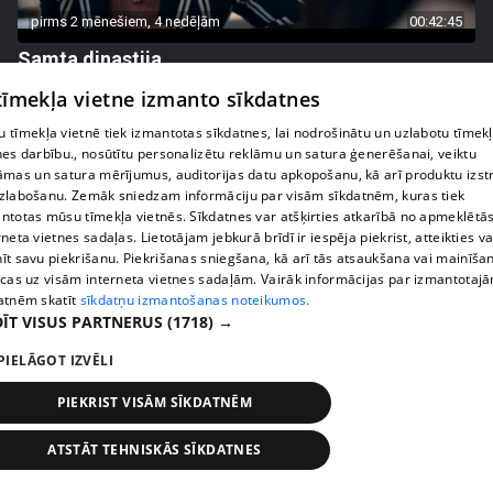
pirms 2 mēnešiem, 4 nedēļām
00:42:45
Samta dinastija
54. epizode
 tīmekļa vietne izmanto sīkdatnes
 tīmekļa vietnē tiek izmantotas sīkdatnes, lai nodrošinātu un uzlabotu tīmek
nes darbību., nosūtītu personalizētu reklāmu un satura ģenerēšanai, veiktu
āmas un satura mērījumus, auditorijas datu apkopošanu, kā arī produktu izst
zlabošanu. Zemāk sniedzam informāciju par visām sīkdatnēm, kuras tiek
ntotas mūsu tīmekļa vietnēs. Sīkdatnes var atšķirties atkarībā no apmeklētā
rneta vietnes sadaļas. Lietotājam jebkurā brīdī ir iespēja piekrist, atteikties va
īt savu piekrišanu. Piekrišanas sniegšana, kā arī tās atsaukšana vai mainīša
ecas uz visām interneta vietnes sadaļām. Vairāk informācijas par izmantotaj
atnēm skatīt
sīkdatņu izmantošanas noteikumos.
ĪT VISUS PARTNERUS
(1718) →
PIELĀGOT IZVĒLI
pirms 2 mēnešiem, 4 nedēļām
00:42:48
Samta dinastija
PIEKRIST VISĀM SĪKDATNĒM
53. epizode
ATSTĀT TEHNISKĀS SĪKDATNES