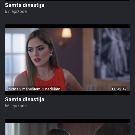
Samta dinastija
67. epizode
pirms 2 mēnešiem, 2 nedēļām
00:42:47
Samta dinastija
66. epizode