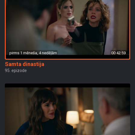
pirms 1 mēneša, 4 nedēļām
00:42:59
Samta dinastija
95. epizode