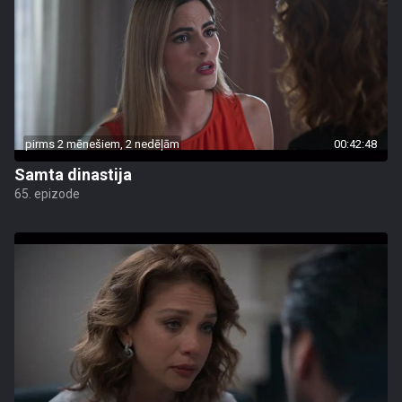
pirms 2 mēnešiem, 2 nedēļām
00:42:48
Samta dinastija
65. epizode