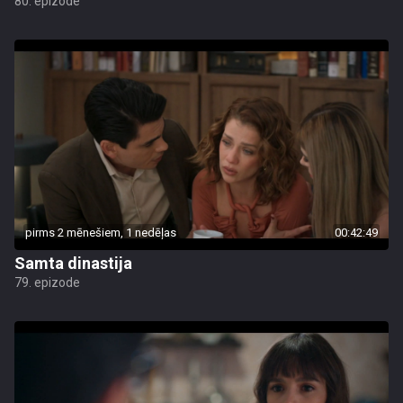
80. epizode
pirms 2 mēnešiem, 1 nedēļas
00:42:49
Samta dinastija
79. epizode