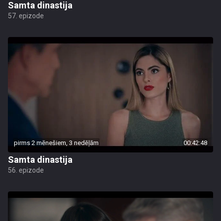
Samta dinastija
57. epizode
pirms 2 mēnešiem, 3 nedēļām
00:42:48
Samta dinastija
56. epizode