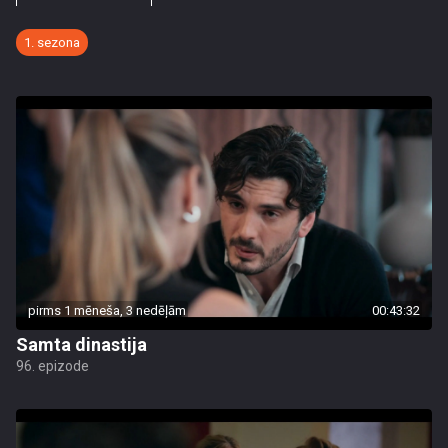
1. sezona
pirms 1 mēneša, 3 nedēļām
00:43:32
Samta dinastija
96. epizode