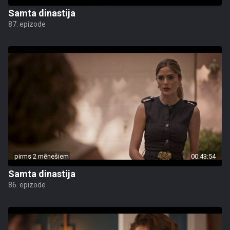
Samta dinastija
87. epizode
pirms 2 mēnešiem
00:43:54
Samta dinastija
86. epizode