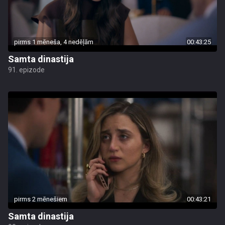
pirms 1 mēneša, 4 nedēļām
00:43:25
Samta dinastija
91. epizode
pirms 2 mēnešiem
00:43:21
Samta dinastija