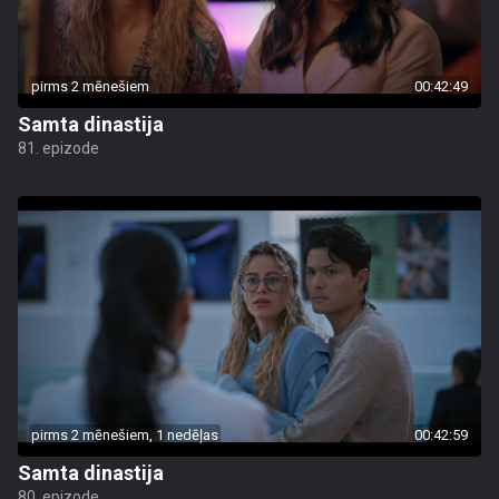
pirms 2 mēnešiem
00:42:49
Samta dinastija
81. epizode
pirms 2 mēnešiem, 1 nedēļas
00:42:59
Samta dinastija
80. epizode