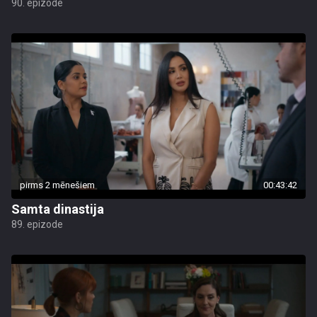
90. epizode
pirms 2 mēnešiem
00:43:42
Samta dinastija
89. epizode