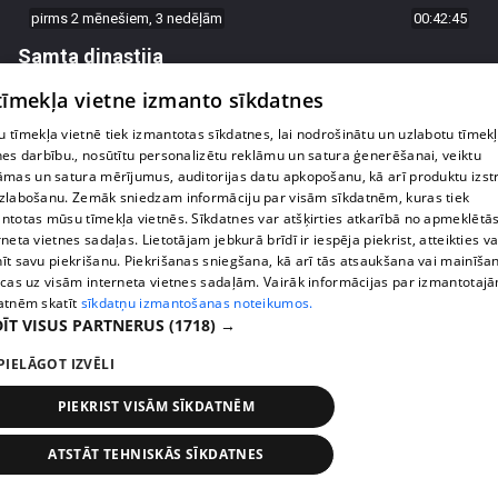
pirms 2 mēnešiem, 3 nedēļām
00:42:45
Samta dinastija
54. epizode
 tīmekļa vietne izmanto sīkdatnes
 tīmekļa vietnē tiek izmantotas sīkdatnes, lai nodrošinātu un uzlabotu tīmek
nes darbību., nosūtītu personalizētu reklāmu un satura ģenerēšanai, veiktu
āmas un satura mērījumus, auditorijas datu apkopošanu, kā arī produktu izst
zlabošanu. Zemāk sniedzam informāciju par visām sīkdatnēm, kuras tiek
ntotas mūsu tīmekļa vietnēs. Sīkdatnes var atšķirties atkarībā no apmeklētā
rneta vietnes sadaļas. Lietotājam jebkurā brīdī ir iespēja piekrist, atteikties va
īt savu piekrišanu. Piekrišanas sniegšana, kā arī tās atsaukšana vai mainīša
ecas uz visām interneta vietnes sadaļām. Vairāk informācijas par izmantotaj
atnēm skatīt
sīkdatņu izmantošanas noteikumos.
ĪT VISUS PARTNERUS
(1718) →
PIELĀGOT IZVĒLI
pirms 2 mēnešiem, 3 nedēļām
00:42:48
Samta dinastija
PIEKRIST VISĀM SĪKDATNĒM
53. epizode
ATSTĀT TEHNISKĀS SĪKDATNES