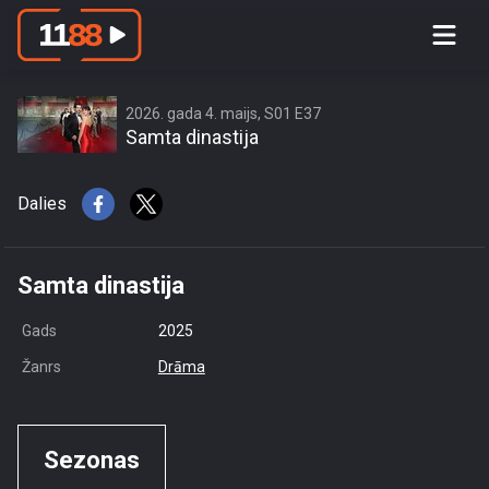
access this content due to your
location or other restrictions set by
content owner! (Error code: 3.3) # Your
country is US and IP address is
2026. gada 4. maijs, S01 E37
Samta dinastija
216.73.216.213
Dalies
Samta dinastija
Gads
2025
Žanrs
Drāma
Sezonas