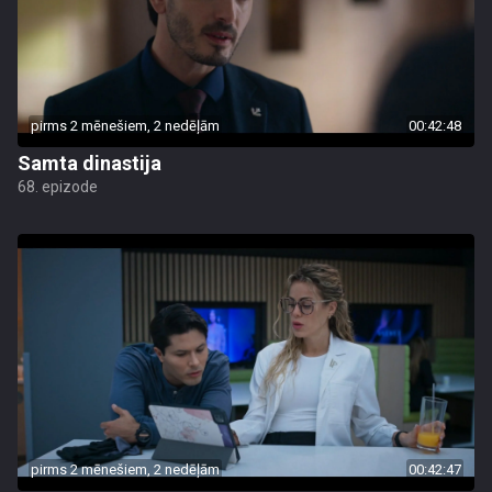
pirms 2 mēnešiem, 2 nedēļām
00:42:48
Samta dinastija
68. epizode
pirms 2 mēnešiem, 2 nedēļām
00:42:47