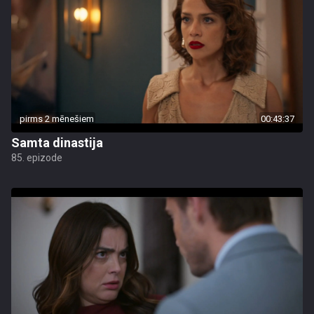
pirms 2 mēnešiem
00:43:37
Samta dinastija
85. epizode