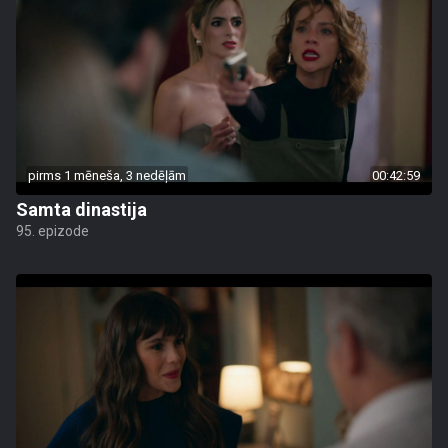
pirms 1 mēneša, 3 nedēļām
00:42:59
Samta dinastija
95. epizode