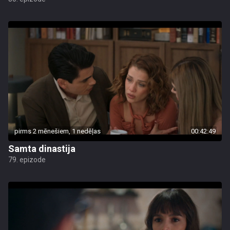
pirms 2 mēnešiem, 1 nedēļas
00:42:49
Samta dinastija
79. epizode