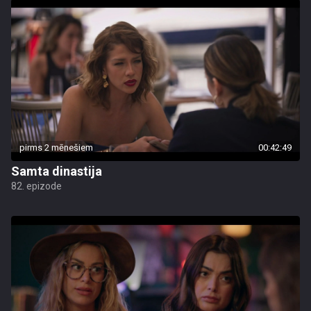
pirms 2 mēnešiem
00:42:49
Samta dinastija
82. epizode