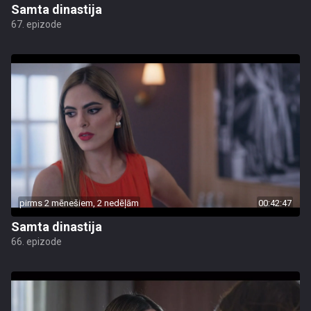
Samta dinastija
67. epizode
pirms 2 mēnešiem, 2 nedēļām
00:42:47
Samta dinastija
66. epizode