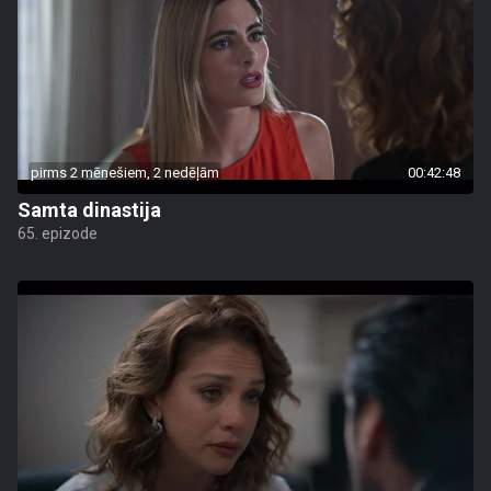
pirms 2 mēnešiem, 2 nedēļām
00:42:48
Samta dinastija
65. epizode