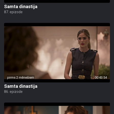
Samta dinastija
87. epizode
pirms 2 mēnešiem
00:43:54
Samta dinastija
86. epizode