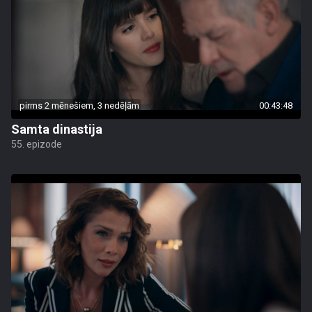
pirms 2 mēnešiem, 3 nedēļām
00:43:48
Samta dinastija
55. epizode