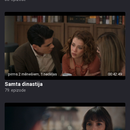
pirms 2 mēnešiem, 1 nedēļas
00:42:49
Samta dinastija
79. epizode