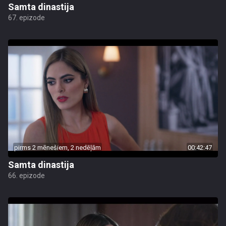
Samta dinastija
67. epizode
pirms 2 mēnešiem, 2 nedēļām
00:42:47
Samta dinastija
66. epizode