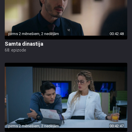
pirms 2 mēnešiem, 2 nedēļām
00:42:48
Samta dinastija
68. epizode
pirms 2 mēnešiem, 2 nedēļām
00:42:47