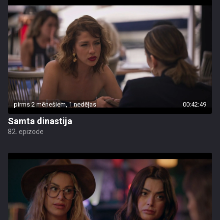
pirms 2 mēnešiem, 1 nedēļas
00:42:49
Samta dinastija
82. epizode