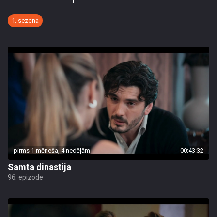
1. sezona
pirms 1 mēneša, 4 nedēļām
00:43:32
Samta dinastija
96. epizode