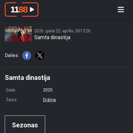
access this content due to your
location or other restrictions set by
content owner! (Error code: 3.3) # Your
country is US and IP address is
2026. gada 22. aprīlis, S01 E26
Samta dinastija
216.73.216.11
Dalies
Samta dinastija
Gads
2025
Žanrs
Drāma
Sezonas