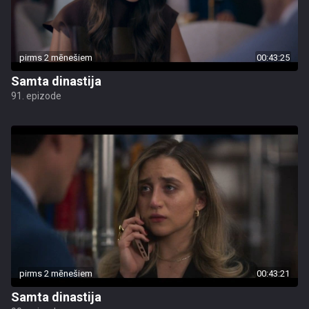
pirms 2 mēnešiem
00:43:25
Samta dinastija
91. epizode
pirms 2 mēnešiem
00:43:21
Samta dinastija