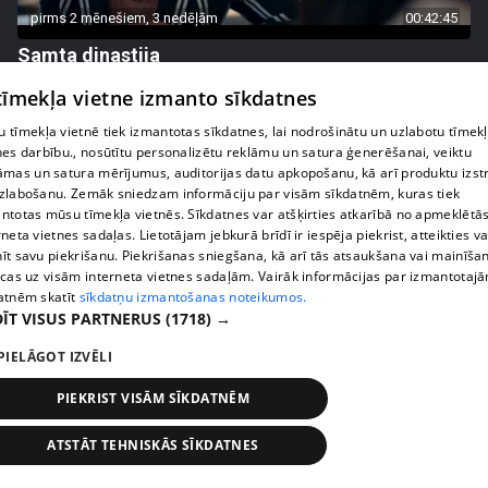
pirms 2 mēnešiem, 3 nedēļām
00:42:45
Samta dinastija
54. epizode
 tīmekļa vietne izmanto sīkdatnes
 tīmekļa vietnē tiek izmantotas sīkdatnes, lai nodrošinātu un uzlabotu tīmek
nes darbību., nosūtītu personalizētu reklāmu un satura ģenerēšanai, veiktu
āmas un satura mērījumus, auditorijas datu apkopošanu, kā arī produktu izst
zlabošanu. Zemāk sniedzam informāciju par visām sīkdatnēm, kuras tiek
ntotas mūsu tīmekļa vietnēs. Sīkdatnes var atšķirties atkarībā no apmeklētā
rneta vietnes sadaļas. Lietotājam jebkurā brīdī ir iespēja piekrist, atteikties va
īt savu piekrišanu. Piekrišanas sniegšana, kā arī tās atsaukšana vai mainīša
ecas uz visām interneta vietnes sadaļām. Vairāk informācijas par izmantotaj
atnēm skatīt
sīkdatņu izmantošanas noteikumos.
ĪT VISUS PARTNERUS
(1718) →
PIELĀGOT IZVĒLI
pirms 2 mēnešiem, 3 nedēļām
00:42:48
Samta dinastija
PIEKRIST VISĀM SĪKDATNĒM
53. epizode
ATSTĀT TEHNISKĀS SĪKDATNES