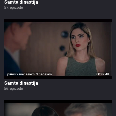
Samta dinastija
57. epizode
pirms 2 mēnešiem, 3 nedēļām
00:42:48
Samta dinastija
56. epizode