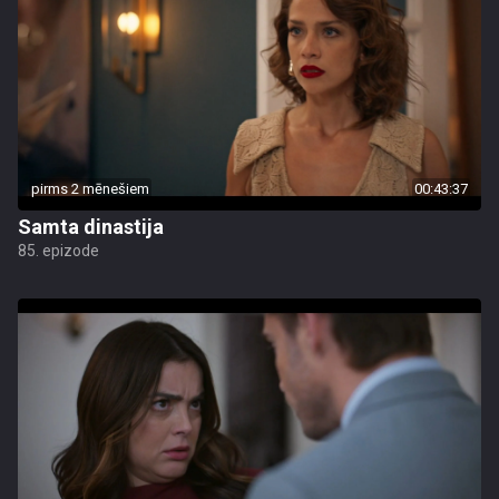
pirms 2 mēnešiem
00:43:37
Samta dinastija
85. epizode