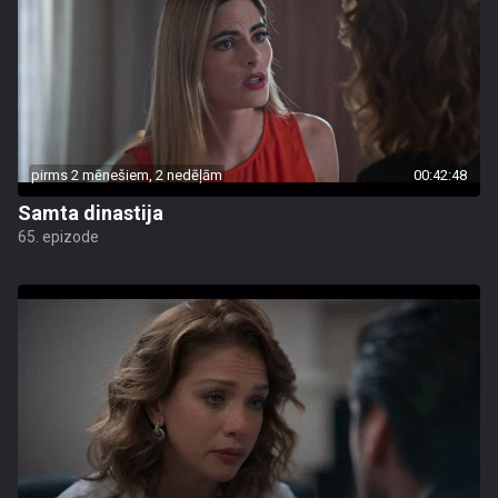
pirms 2 mēnešiem, 2 nedēļām
00:42:48
Samta dinastija
65. epizode