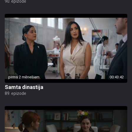
90. epizode
pirms 2 mēnešiem
00:43:42
Samta dinastija
89. epizode