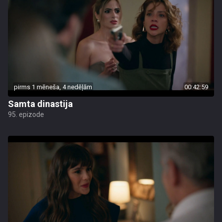
pirms 1 mēneša, 4 nedēļām
00:42:59
Samta dinastija
95. epizode