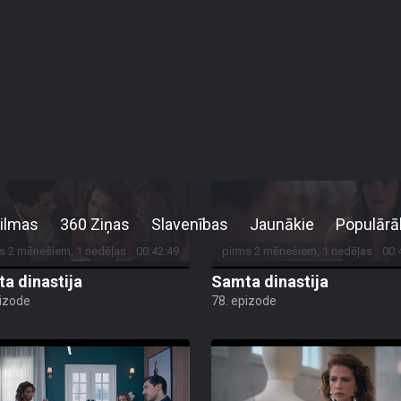
s 2 mēnešiem, 1 nedēļas
00:42:50
pirms 2 mēnešiem, 1 nedēļas
00:
a dinastija
Samta dinastija
pizode
82. epizode
s 2 mēnešiem, 1 nedēļas
00:42:49
pirms 2 mēnešiem, 1 nedēļas
00:
a dinastija
Samta dinastija
pizode
78. epizode