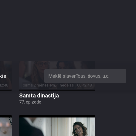
42:49
pirms 2 mēnešiem, 1 nedēļas
00:42:49
Samta dinastija
81. epizode
42:48
pirms 2 mēnešiem, 1 nedēļas
00:42:48
Samta dinastija
77. epizode