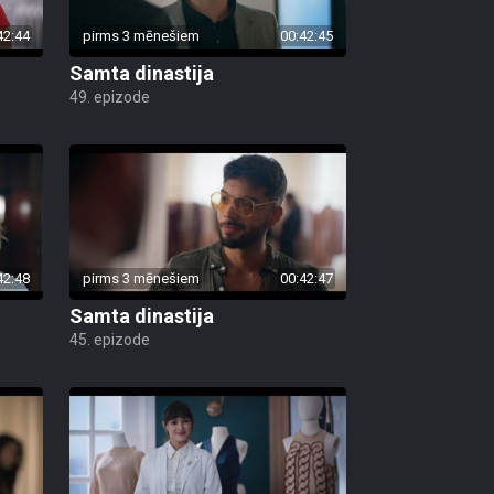
42:44
pirms 3 mēnešiem
00:42:45
Samta dinastija
49. epizode
42:48
pirms 3 mēnešiem
00:42:47
Samta dinastija
45. epizode