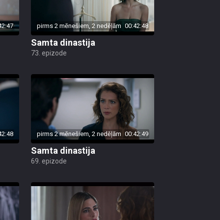
42:47
pirms 2 mēnešiem, 2 nedēļām
00:42:48
Samta dinastija
73. epizode
42:48
pirms 2 mēnešiem, 2 nedēļām
00:42:49
Samta dinastija
69. epizode