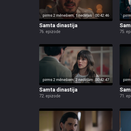
pirms 2 mēnešiem, 1 nedēļas
00:42:46
pirm
Samta dinastija
Samt
76. epizode
75. e
pirms 2 mēnešiem, 2 nedēļām
00:42:47
pirm
Samta dinastija
Samt
72. epizode
71. e