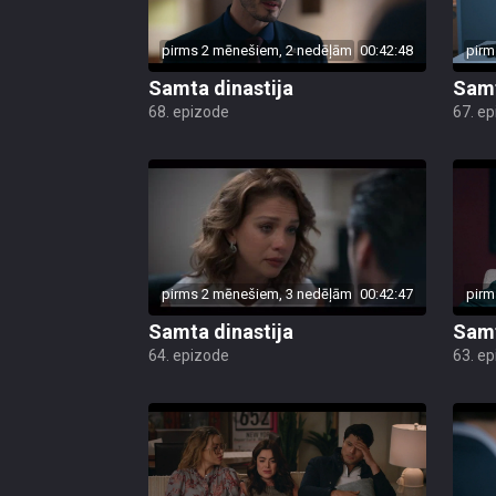
pirms 2 mēnešiem, 2 nedēļām
00:42:48
pirm
Samta dinastija
Samt
68. epizode
67. e
pirms 2 mēnešiem, 3 nedēļām
00:42:47
pirm
Samta dinastija
Samt
64. epizode
63. e