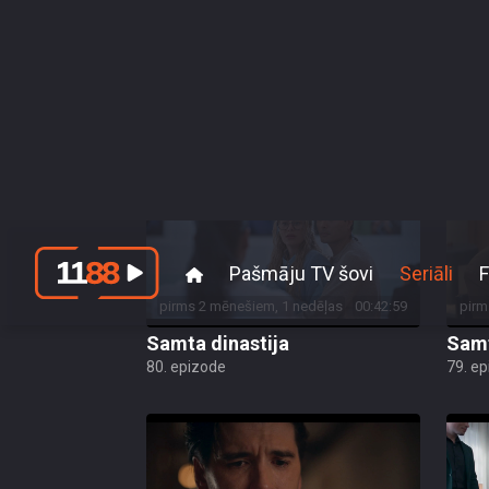
pirms 2 mēnešiem, 1 nedēļas
00:43:10
pirm
Samta dinastija
Samt
84. epizode
83. e
pirms 2 mēnešiem, 1 nedēļas
00:42:59
pirm
Samta dinastija
Samt
80. epizode
79. e