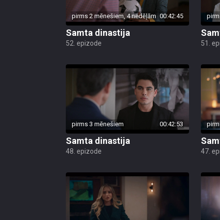
pirms 2 mēnešiem, 4 nedēļām
00:42:45
pirm
Samta dinastija
Samt
52. epizode
51. e
pirms 3 mēnešiem
00:42:53
pirm
Samta dinastija
Samt
48. epizode
47. e