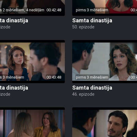
s 2 mēnešiem, 4 nedēļām
00:42:48
pirms 3 mēnešiem
00:
a dinastija
Samta dinastija
pizode
50. epizode
s 3 mēnešiem
00:43:48
pirms 3 mēnešiem
00:
a dinastija
Samta dinastija
pizode
46. epizode