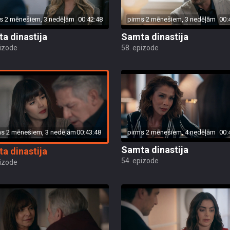
s 2 mēnešiem, 3 nedēļām
00:42:48
pirms 2 mēnešiem, 3 nedēļām
00:
a dinastija
Samta dinastija
pizode
58. epizode
ms 2 mēnešiem, 3 nedēļām
00:43:48
pirms 2 mēnešiem, 4 nedēļām
00:
Samta dinastija
a dinastija
54. epizode
pizode