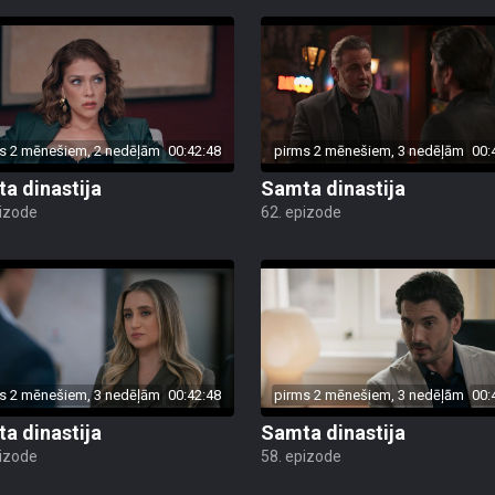
s 2 mēnešiem, 2 nedēļām
00:42:48
pirms 2 mēnešiem, 3 nedēļām
00:
a dinastija
Samta dinastija
pizode
62. epizode
s 2 mēnešiem, 3 nedēļām
00:42:48
pirms 2 mēnešiem, 3 nedēļām
00:
a dinastija
Samta dinastija
pizode
58. epizode