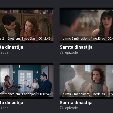
s 2 mēnešiem, 1 nedēļas
00:42:49
pirms 2 mēnešiem, 1 nedēļas
00:
a dinastija
Samta dinastija
pizode
78. epizode
s 2 mēnešiem, 1 nedēļas
00:42:48
pirms 2 mēnešiem, 1 nedēļas
00:
a dinastija
Samta dinastija
pizode
74. epizode