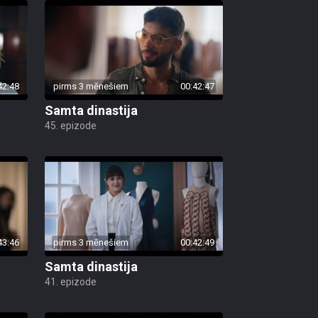
42:48
pirms 3 mēnešiem
00:42:47
Samta dinastija
45. epizode
43:46
pirms 3 mēnešiem
00:42:49
Samta dinastija
41. epizode