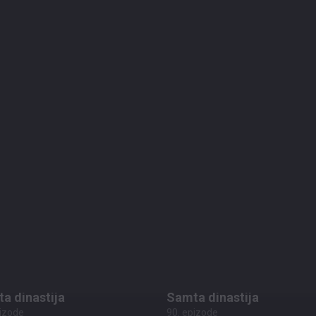
s 1 mēneša, 4 nedēļām
00:42:59
pirms 1 mēneša, 4 nedēļām
00:
a dinastija
Samta dinastija
pizode
94. epizode
s 2 mēnešiem
00:43:25
pirms 2 mēnešiem
00:
a dinastija
Samta dinastija
pizode
90. epizode