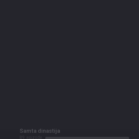
43:00
pirms 1 mēneša, 4 nedēļām
00:42:38
Samta dinastija
93. epizode
43:21
pirms 2 mēnešiem
00:43:42
Samta dinastija
89. epizode