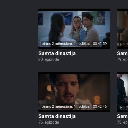
pirms 2 mēnešiem, 1 nedēļas
00:42:59
pirm
Samta dinastija
Samt
80. epizode
79. e
pirms 2 mēnešiem, 1 nedēļas
00:42:46
pirm
Samta dinastija
Samt
76. epizode
75. e