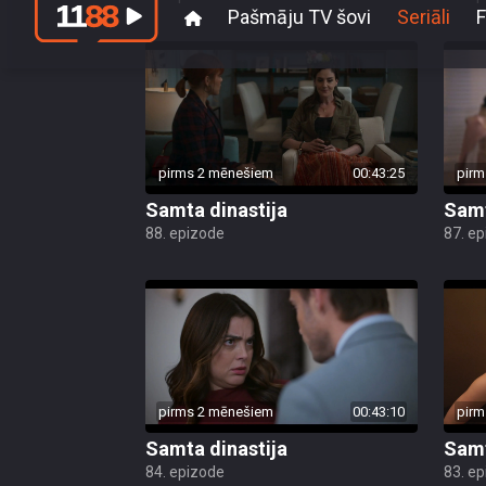
pirms 2 mēnešiem
00:43:25
pirm
Samta dinastija
Samt
88. epizode
87. e
pirms 2 mēnešiem
00:43:10
pirm
Samta dinastija
Samt
84. epizode
83. e