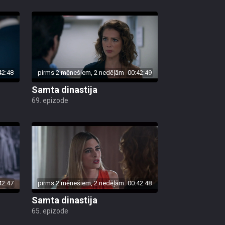
42:48
pirms 2 mēnešiem, 2 nedēļām
00:42:49
Samta dinastija
69. epizode
42:47
pirms 2 mēnešiem, 2 nedēļām
00:42:48
Samta dinastija
65. epizode