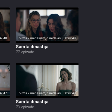
42:48
pirms 2 mēnešiem, 1 nedēļas
00:42:48
Samta dinastija
77. epizode
42:47
pirms 2 mēnešiem, 1 nedēļas
00:42:48
Samta dinastija
73. epizode