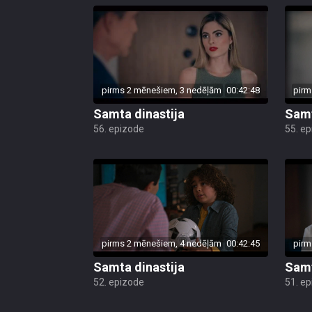
pirms 2 mēnešiem, 3 nedēļām
00:42:48
pirm
Samta dinastija
Samt
56. epizode
55. e
pirms 2 mēnešiem, 4 nedēļām
00:42:45
pirm
Samta dinastija
Samt
52. epizode
51. e