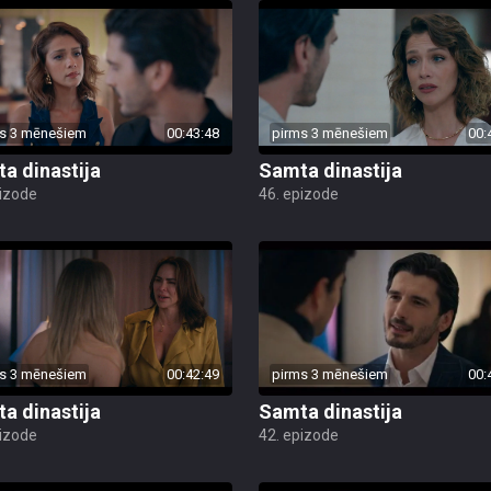
s 3 mēnešiem
00:43:48
pirms 3 mēnešiem
00:
a dinastija
Samta dinastija
pizode
46. epizode
s 3 mēnešiem
00:42:49
pirms 3 mēnešiem
00:
a dinastija
Samta dinastija
pizode
42. epizode