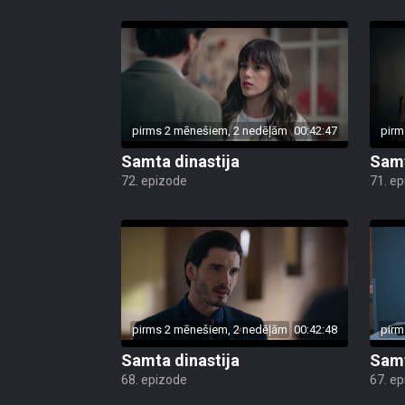
pirms 2 mēnešiem, 2 nedēļām
00:42:47
pirm
Samta dinastija
Samt
72. epizode
71. e
pirms 2 mēnešiem, 2 nedēļām
00:42:48
pirm
Samta dinastija
Samt
68. epizode
67. e