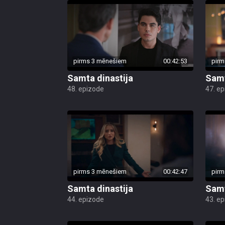
pirms 3 mēnešiem
00:42:53
pirm
Samta dinastija
Samt
48. epizode
47. e
pirms 3 mēnešiem
00:42:47
pirm
Samta dinastija
Samt
44. epizode
43. e