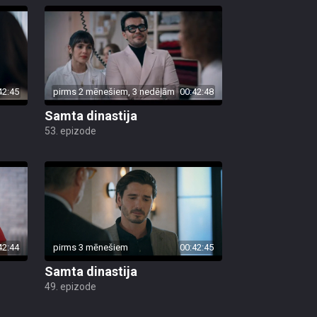
42:45
pirms 2 mēnešiem, 3 nedēļām
00:42:48
Samta dinastija
53. epizode
42:44
pirms 3 mēnešiem
00:42:45
Samta dinastija
49. epizode