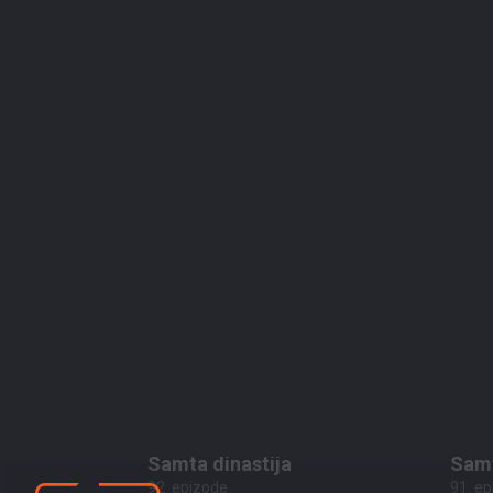
pirms 1 mēneša, 4 nedēļām
00:43:32
pirm
Samt
Samta dinastija
95. e
96. epizode
pirms 2 mēnešiem
00:42:48
pirm
Samta dinastija
Samt
92. epizode
91. e