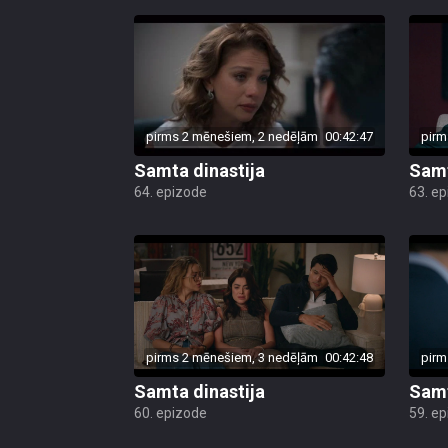
pirms 2 mēnešiem, 2 nedēļām
00:42:47
pirm
Samta dinastija
Samt
64. epizode
63. e
pirms 2 mēnešiem, 3 nedēļām
00:42:48
pirm
Samta dinastija
Samt
60. epizode
59. e