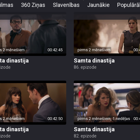
s 2 mēnešiem
00:42:45
pirms 2 mēnešiem
00:
a dinastija
Samta dinastija
pizode
86. epizode
s 2 mēnešiem
00:42:50
pirms 2 mēnešiem, 1 nedēļas
00:
a dinastija
Samta dinastija
pizode
82. epizode