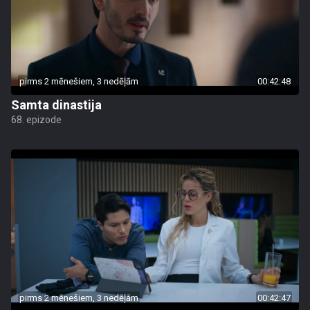
pirms 2 mēnešiem, 3 nedēļām
00:42:48
Samta dinastija
68. epizode
pirms 2 mēnešiem, 3 nedēļām
00:42:47