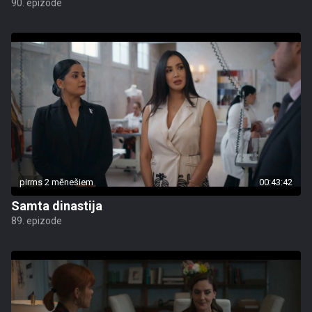
90. epizode
pirms 2 mēnešiem
00:43:42
Samta dinastija
89. epizode