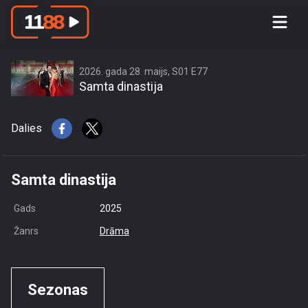
access this content due to your
location or other restrictions set by
content owner! (Error code: 3.3) # Your
country is US and IP address is
2026. gada 28. maijs, S01 E77
Samta dinastija
216.73.217.165
Dalies
Samta dinastija
Gads
2025
Žanrs
Drāma
Sezonas