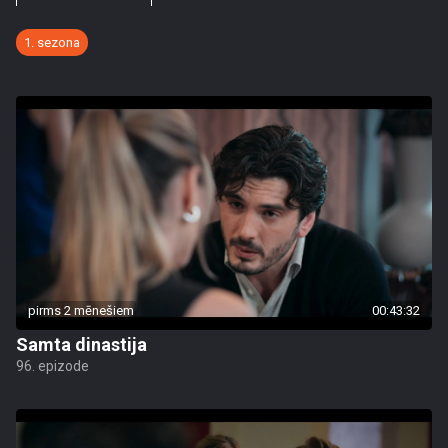
1. sezona
pirms 2 mēnešiem
00:43:32
Samta dinastija
96. epizode