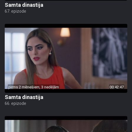
Samta dinastija
67. epizode
pirms 2 mēnešiem, 3 nedēļām
00:42:47
Samta dinastija
66. epizode