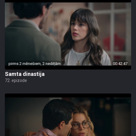
pirms 2 mēnešiem, 2 nedēļām
00:42:47
Samta dinastija
72. epizode