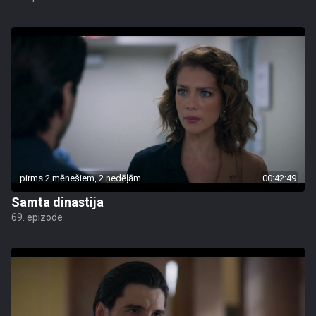
pirms 2 mēnešiem, 2 nedēļām
00:42:49
Samta dinastija
69. epizode