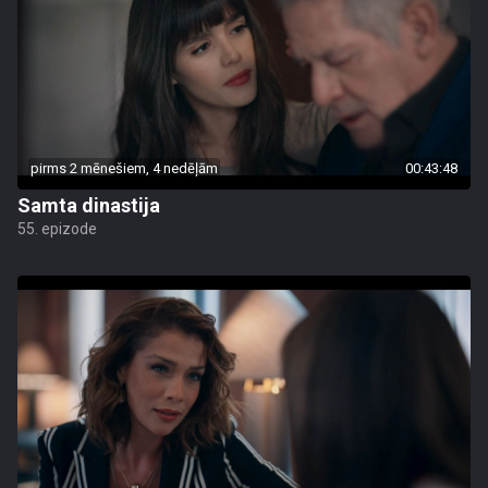
pirms 2 mēnešiem, 4 nedēļām
00:43:48
Samta dinastija
55. epizode