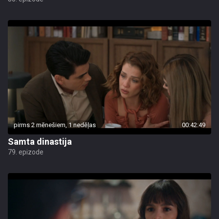
pirms 2 mēnešiem, 1 nedēļas
00:42:49
Samta dinastija
79. epizode