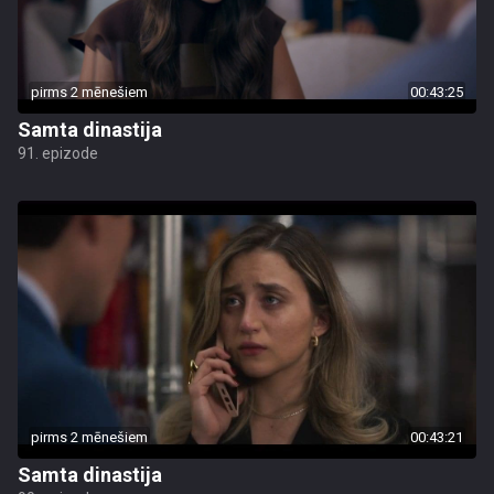
pirms 2 mēnešiem
00:43:25
Samta dinastija
91. epizode
pirms 2 mēnešiem
00:43:21
Samta dinastija