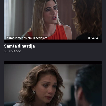
pirms 2 mēnešiem, 3 nedēļām
00:42:48
Samta dinastija
65. epizode