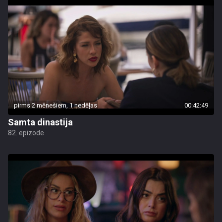
pirms 2 mēnešiem, 1 nedēļas
00:42:49
Samta dinastija
82. epizode