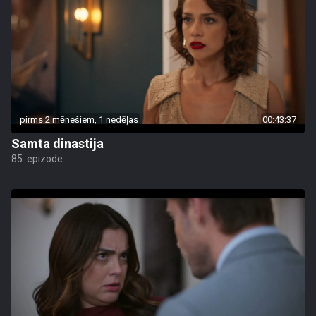
pirms 2 mēnešiem, 1 nedēļas
00:43:37
Samta dinastija
85. epizode