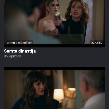
pirms 2 mēnešiem
00:42:59
Samta dinastija
95. epizode