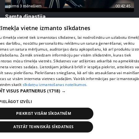
pirms 3 mēnešiem
00:42:45
Samta dinastija
54. epizode
 tīmekļa vietne izmanto sīkdatnes
 tīmekļa vietnē tiek izmantotas sīkdatnes, lai nodrošinātu un uzlabotu tīmek
nes darbību., nosūtītu personalizētu reklāmu un satura ģenerēšanai, veiktu
āmas un satura mērījumus, auditorijas datu apkopošanu, kā arī produktu izst
zlabošanu. Zemāk sniedzam informāciju par visām sīkdatnēm, kuras tiek
ntotas mūsu tīmekļa vietnēs. Sīkdatnes var atšķirties atkarībā no apmeklētā
rneta vietnes sadaļas. Lietotājam jebkurā brīdī ir iespēja piekrist, atteikties va
īt savu piekrišanu. Piekrišanas sniegšana, kā arī tās atsaukšana vai mainīša
ecas uz visām interneta vietnes sadaļām. Vairāk informācijas par izmantotaj
atnēm skatīt
sīkdatņu izmantošanas noteikumos.
ĪT VISUS PARTNERUS
(1718) →
PIELĀGOT IZVĒLI
pirms 3 mēnešiem
00:42:48
Samta dinastija
PIEKRIST VISĀM SĪKDATNĒM
53. epizode
ATSTĀT TEHNISKĀS SĪKDATNES