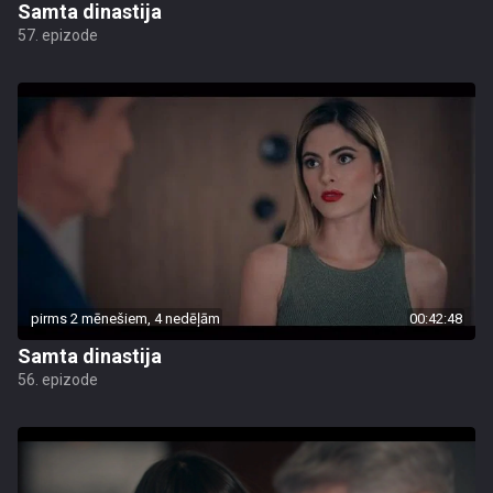
Samta dinastija
57. epizode
pirms 2 mēnešiem, 4 nedēļām
00:42:48
Samta dinastija
56. epizode