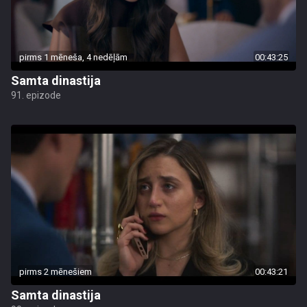
pirms 1 mēneša, 4 nedēļām
00:43:25
Samta dinastija
91. epizode
pirms 2 mēnešiem
00:43:21
Samta dinastija