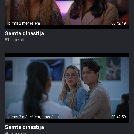
pirms 2 mēnešiem
00:42:49
Samta dinastija
81. epizode
pirms 2 mēnešiem, 1 nedēļas
00:42:59
Samta dinastija
80. epizode