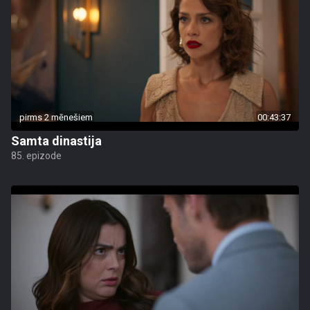
pirms 2 mēnešiem
00:43:37
Samta dinastija
85. epizode