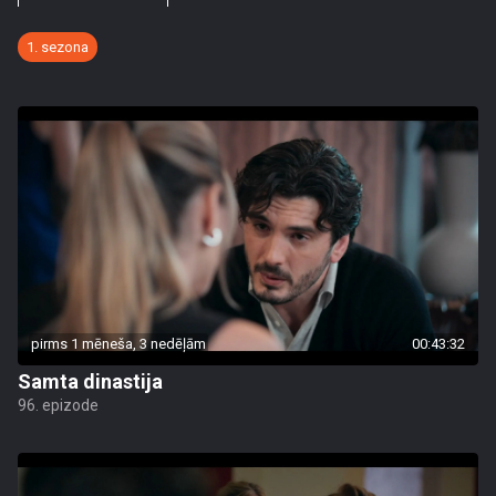
1. sezona
pirms 1 mēneša, 3 nedēļām
00:43:32
Samta dinastija
96. epizode