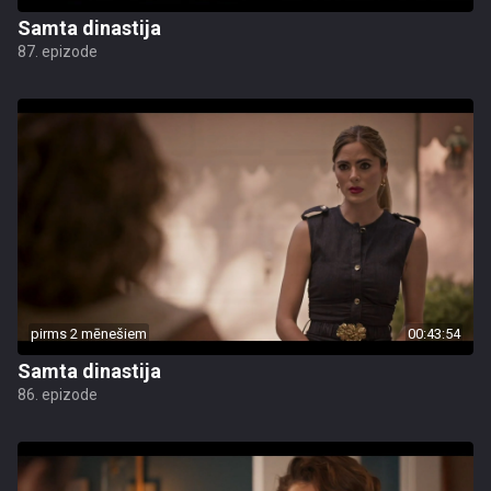
Samta dinastija
87. epizode
pirms 2 mēnešiem
00:43:54
Samta dinastija
86. epizode