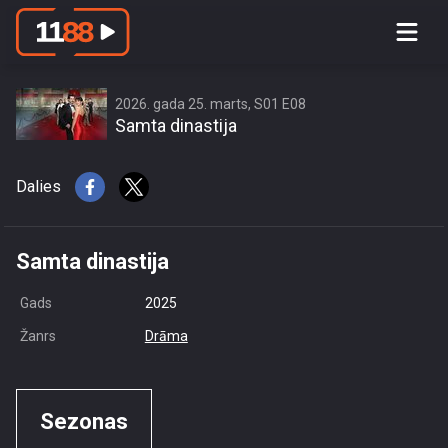
access this content due to your
location or other restrictions set by
content owner! (Error code: 3.3) # Your
country is US and IP address is
2026. gada 25. marts, S01 E08
Samta dinastija
216.73.216.20
Dalies
Samta dinastija
Gads
2025
Žanrs
Drāma
Sezonas