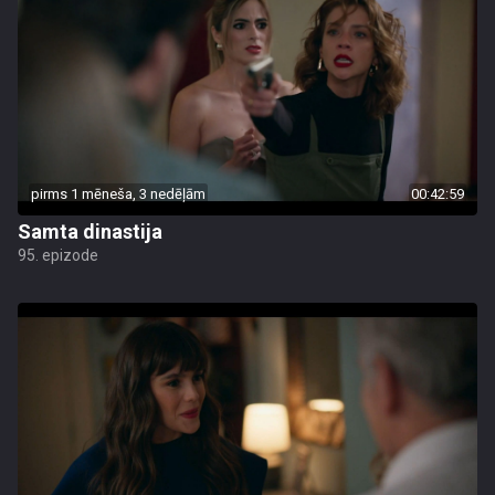
pirms 1 mēneša, 3 nedēļām
00:42:59
Samta dinastija
95. epizode