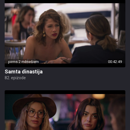
pirms 2 mēnešiem
00:42:49
Samta dinastija
82. epizode