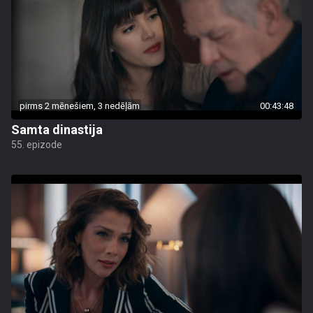
pirms 2 mēnešiem, 3 nedēļām
00:43:48
Samta dinastija
55. epizode