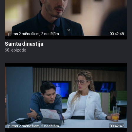
pirms 2 mēnešiem, 2 nedēļām
00:42:48
Samta dinastija
68. epizode
pirms 2 mēnešiem, 2 nedēļām
00:42:47