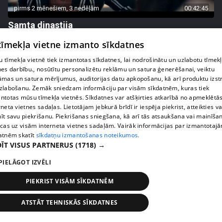
pirms 2 mēnešiem, 3 nedēļām
00:42:45
Samta dinastija
54. epizode
 tīmekļa vietne izmanto sīkdatnes
 tīmekļa vietnē tiek izmantotas sīkdatnes, lai nodrošinātu un uzlabotu tīmek
nes darbību., nosūtītu personalizētu reklāmu un satura ģenerēšanai, veiktu
āmas un satura mērījumus, auditorijas datu apkopošanu, kā arī produktu izst
zlabošanu. Zemāk sniedzam informāciju par visām sīkdatnēm, kuras tiek
ntotas mūsu tīmekļa vietnēs. Sīkdatnes var atšķirties atkarībā no apmeklētā
rneta vietnes sadaļas. Lietotājam jebkurā brīdī ir iespēja piekrist, atteikties va
īt savu piekrišanu. Piekrišanas sniegšana, kā arī tās atsaukšana vai mainīša
ecas uz visām interneta vietnes sadaļām. Vairāk informācijas par izmantotaj
atnēm skatīt
sīkdatņu izmantošanas noteikumos.
ĪT VISUS PARTNERUS
(1718) →
PIELĀGOT IZVĒLI
pirms 2 mēnešiem, 3 nedēļām
00:42:48
Samta dinastija
PIEKRIST VISĀM SĪKDATNĒM
53. epizode
ATSTĀT TEHNISKĀS SĪKDATNES