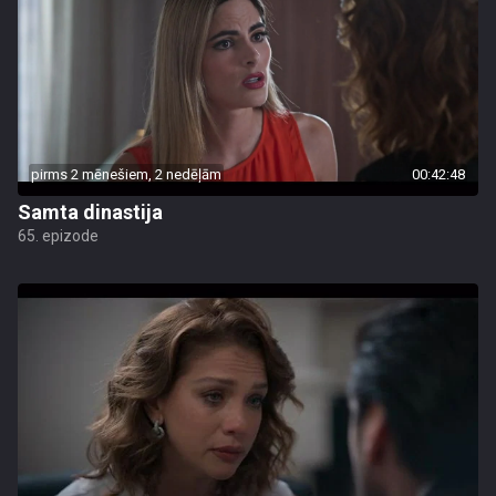
pirms 2 mēnešiem, 2 nedēļām
00:42:48
Samta dinastija
65. epizode