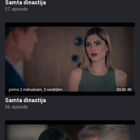
Samta dinastija
57. epizode
pirms 2 mēnešiem, 3 nedēļām
00:42:48
Samta dinastija
56. epizode