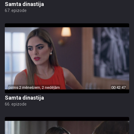
Samta dinastija
67. epizode
pirms 2 mēnešiem, 2 nedēļām
00:42:47
Samta dinastija
66. epizode