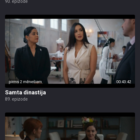
90. epizode
pirms 2 mēnešiem
00:43:42
Samta dinastija
89. epizode