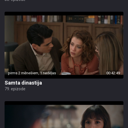
pirms 2 mēnešiem, 1 nedēļas
00:42:49
Samta dinastija
79. epizode