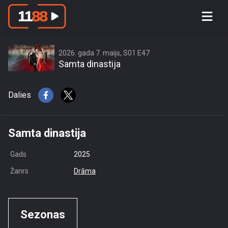
access this content due to your
location or other restrictions set by
content owner! (Error code: 3.3) # Your
country is US and IP address is
2026. gada 7. maijs, S01 E47
Samta dinastija
216.73.217.32
Dalies
Samta dinastija
Gads
2025
Žanrs
Drāma
Sezonas