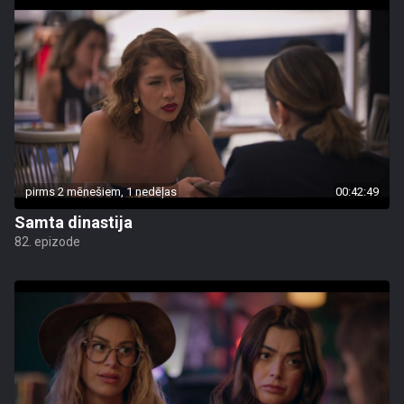
pirms 2 mēnešiem, 1 nedēļas
00:42:49
Samta dinastija
82. epizode