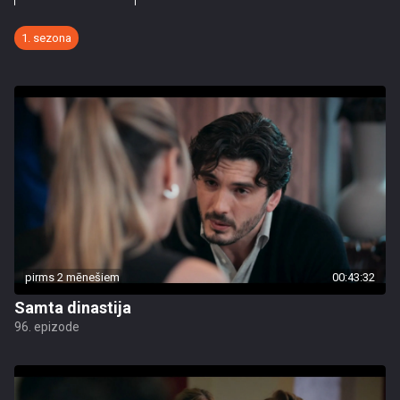
1. sezona
pirms 2 mēnešiem
00:43:32
Samta dinastija
96. epizode