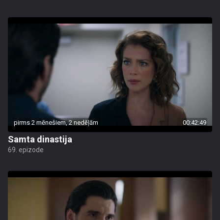
pirms 2 mēnešiem, 2 nedēļām
00:42:49
Samta dinastija
69. epizode