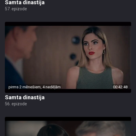
Samta dinastija
57. epizode
pirms 2 mēnešiem, 4 nedēļām
00:42:48
Samta dinastija
56. epizode