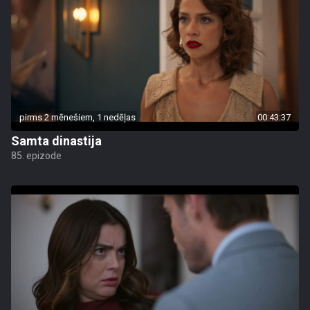
pirms 2 mēnešiem, 1 nedēļas
00:43:37
Samta dinastija
85. epizode