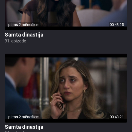
pirms 2 mēnešiem
00:43:25
Samta dinastija
91. epizode
pirms 2 mēnešiem
00:43:21
Samta dinastija