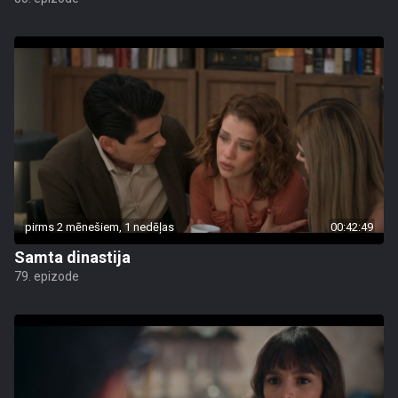
pirms 2 mēnešiem, 1 nedēļas
00:42:49
Samta dinastija
79. epizode