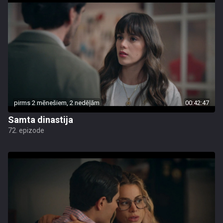
pirms 2 mēnešiem, 2 nedēļām
00:42:47
Samta dinastija
72. epizode