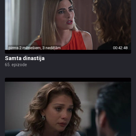
pirms 2 mēnešiem, 3 nedēļām
00:42:48
Samta dinastija
65. epizode