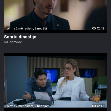
pirms 2 mēnešiem, 2 nedēļām
00:42:48
Samta dinastija
68. epizode
pirms 2 mēnešiem, 2 nedēļām
00:42:47