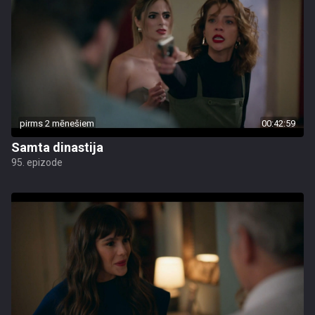
pirms 2 mēnešiem
00:42:59
Samta dinastija
95. epizode