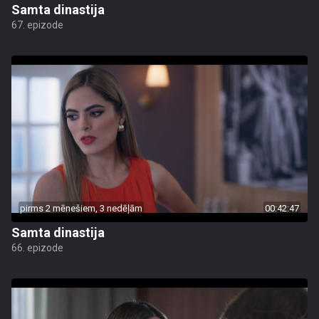
Samta dinastija
67. epizode
pirms 2 mēnešiem, 3 nedēļām
00:42:47
Samta dinastija
66. epizode