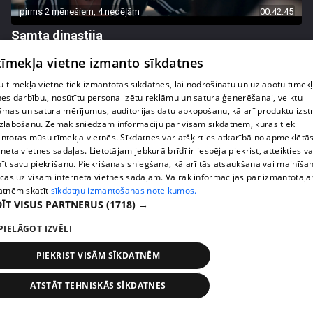
pirms 2 mēnešiem, 4 nedēļām
00:42:45
Samta dinastija
54. epizode
 tīmekļa vietne izmanto sīkdatnes
 tīmekļa vietnē tiek izmantotas sīkdatnes, lai nodrošinātu un uzlabotu tīmek
nes darbību., nosūtītu personalizētu reklāmu un satura ģenerēšanai, veiktu
āmas un satura mērījumus, auditorijas datu apkopošanu, kā arī produktu izst
zlabošanu. Zemāk sniedzam informāciju par visām sīkdatnēm, kuras tiek
ntotas mūsu tīmekļa vietnēs. Sīkdatnes var atšķirties atkarībā no apmeklētā
rneta vietnes sadaļas. Lietotājam jebkurā brīdī ir iespēja piekrist, atteikties va
īt savu piekrišanu. Piekrišanas sniegšana, kā arī tās atsaukšana vai mainīša
ecas uz visām interneta vietnes sadaļām. Vairāk informācijas par izmantotaj
atnēm skatīt
sīkdatņu izmantošanas noteikumos.
ĪT VISUS PARTNERUS
(1718) →
PIELĀGOT IZVĒLI
pirms 2 mēnešiem, 4 nedēļām
00:42:48
Samta dinastija
PIEKRIST VISĀM SĪKDATNĒM
53. epizode
ATSTĀT TEHNISKĀS SĪKDATNES