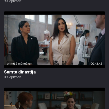
90. epizode
pirms 2 mēnešiem
00:43:42
Samta dinastija
89. epizode