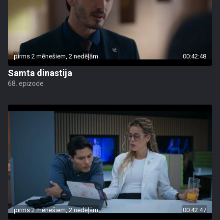
pirms 2 mēnešiem, 2 nedēļām
00:42:48
Samta dinastija
68. epizode
pirms 2 mēnešiem, 2 nedēļām
00:42:47