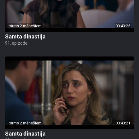
pirms 2 mēnešiem
00:43:25
Samta dinastija
91. epizode
pirms 2 mēnešiem
00:43:21
Samta dinastija