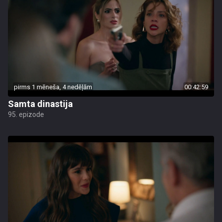
pirms 1 mēneša, 4 nedēļām
00:42:59
Samta dinastija
95. epizode