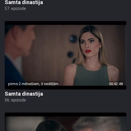
Samta dinastija
57. epizode
pirms 2 mēnešiem, 3 nedēļām
00:42:48
Samta dinastija
56. epizode