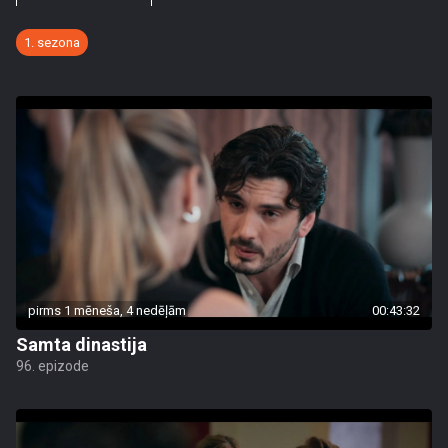
1. sezona
pirms 1 mēneša, 4 nedēļām
00:43:32
Samta dinastija
96. epizode