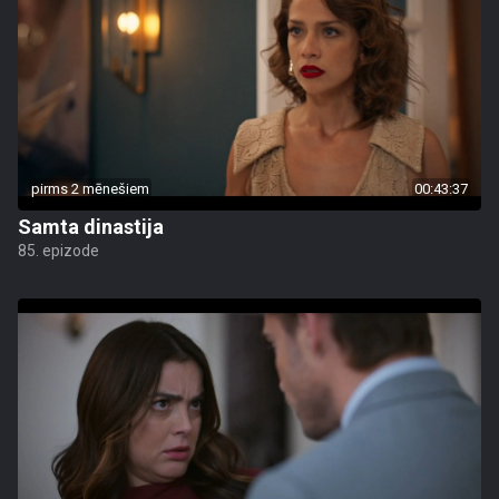
pirms 2 mēnešiem
00:43:37
Samta dinastija
85. epizode