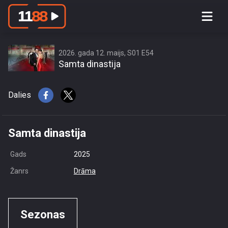
access this content due to your
location or other restrictions set by
content owner! (Error code: 3.3) # Your
country is US and IP address is
2026. gada 12. maijs, S01 E54
Samta dinastija
216.73.217.81
Dalies
Samta dinastija
Gads
2025
Žanrs
Drāma
Sezonas