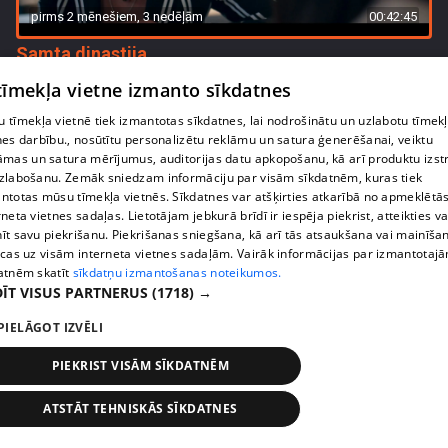
pirms 2 mēnešiem, 3 nedēļām
00:42:45
Samta dinastija
54. epizode
 tīmekļa vietne izmanto sīkdatnes
 tīmekļa vietnē tiek izmantotas sīkdatnes, lai nodrošinātu un uzlabotu tīmek
nes darbību., nosūtītu personalizētu reklāmu un satura ģenerēšanai, veiktu
āmas un satura mērījumus, auditorijas datu apkopošanu, kā arī produktu izst
zlabošanu. Zemāk sniedzam informāciju par visām sīkdatnēm, kuras tiek
ntotas mūsu tīmekļa vietnēs. Sīkdatnes var atšķirties atkarībā no apmeklētā
rneta vietnes sadaļas. Lietotājam jebkurā brīdī ir iespēja piekrist, atteikties va
īt savu piekrišanu. Piekrišanas sniegšana, kā arī tās atsaukšana vai mainīša
ecas uz visām interneta vietnes sadaļām. Vairāk informācijas par izmantotaj
atnēm skatīt
sīkdatņu izmantošanas noteikumos.
ĪT VISUS PARTNERUS
(1718) →
PIELĀGOT IZVĒLI
pirms 2 mēnešiem, 3 nedēļām
00:42:48
Samta dinastija
PIEKRIST VISĀM SĪKDATNĒM
53. epizode
ATSTĀT TEHNISKĀS SĪKDATNES