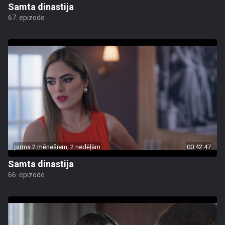
Samta dinastija
67. epizode
pirms 2 mēnešiem, 2 nedēļām
00:42:47
Samta dinastija
66. epizode