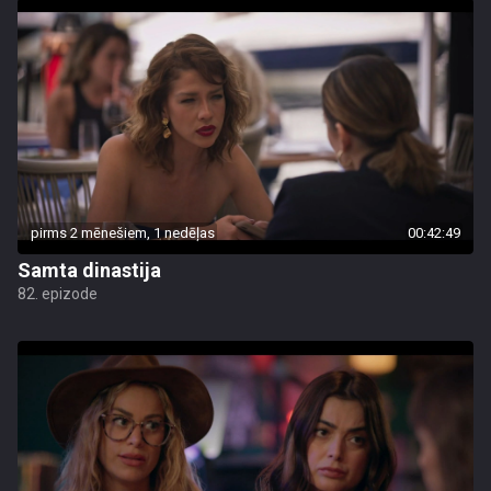
pirms 2 mēnešiem, 1 nedēļas
00:42:49
Samta dinastija
82. epizode