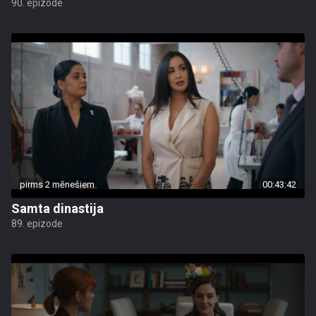
90. epizode
pirms 2 mēnešiem
00:43:42
Samta dinastija
89. epizode