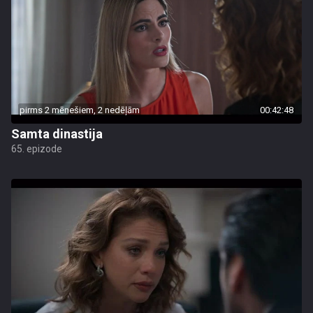
pirms 2 mēnešiem, 2 nedēļām
00:42:48
Samta dinastija
65. epizode