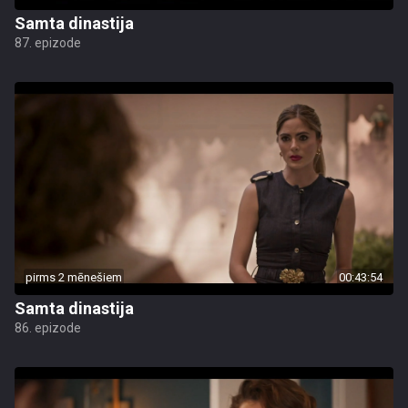
Samta dinastija
87. epizode
pirms 2 mēnešiem
00:43:54
Samta dinastija
86. epizode