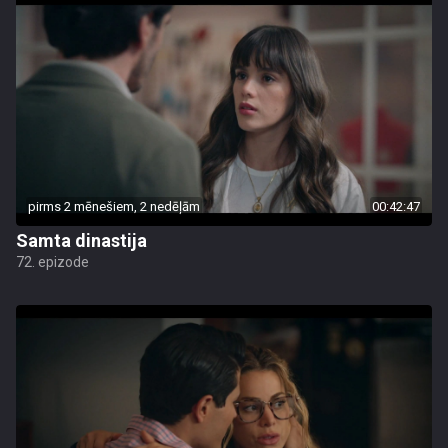
pirms 2 mēnešiem, 2 nedēļām
00:42:47
Samta dinastija
72. epizode