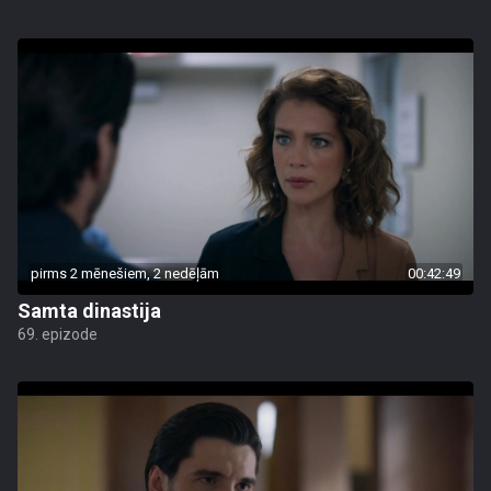
pirms 2 mēnešiem, 2 nedēļām
00:42:49
Samta dinastija
69. epizode