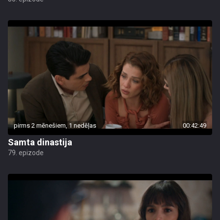
pirms 2 mēnešiem, 1 nedēļas
00:42:49
Samta dinastija
79. epizode