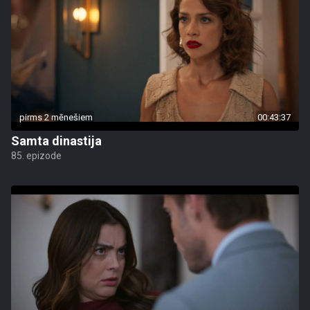
pirms 2 mēnešiem
00:43:37
Samta dinastija
85. epizode