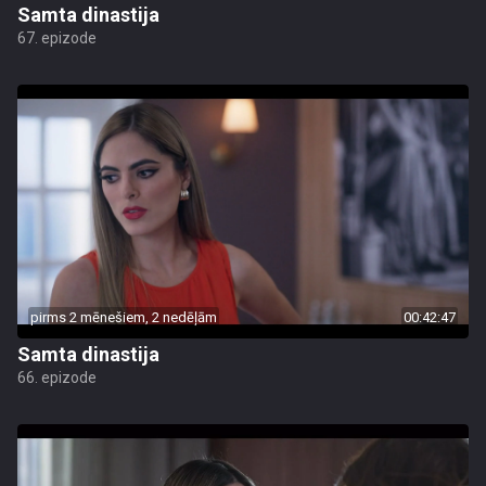
Samta dinastija
67. epizode
pirms 2 mēnešiem, 2 nedēļām
00:42:47
Samta dinastija
66. epizode