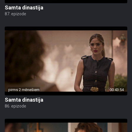
Samta dinastija
87. epizode
pirms 2 mēnešiem
00:43:54
Samta dinastija
86. epizode