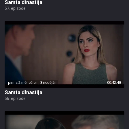
Samta dinastija
57. epizode
pirms 2 mēnešiem, 3 nedēļām
00:42:48
Samta dinastija
56. epizode