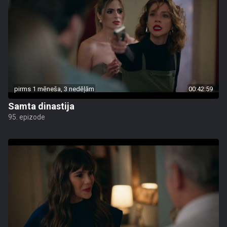
pirms 1 mēneša, 3 nedēļām
00:42:59
Samta dinastija
95. epizode