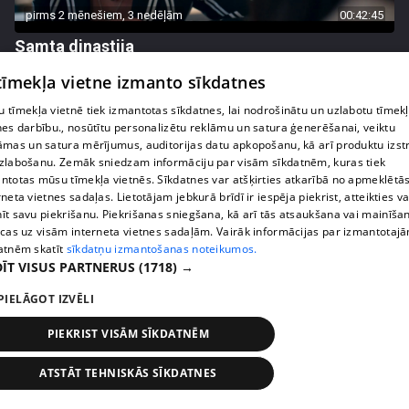
pirms 2 mēnešiem, 3 nedēļām
00:42:45
Samta dinastija
54. epizode
 tīmekļa vietne izmanto sīkdatnes
 tīmekļa vietnē tiek izmantotas sīkdatnes, lai nodrošinātu un uzlabotu tīmek
nes darbību., nosūtītu personalizētu reklāmu un satura ģenerēšanai, veiktu
āmas un satura mērījumus, auditorijas datu apkopošanu, kā arī produktu izst
zlabošanu. Zemāk sniedzam informāciju par visām sīkdatnēm, kuras tiek
ntotas mūsu tīmekļa vietnēs. Sīkdatnes var atšķirties atkarībā no apmeklētā
rneta vietnes sadaļas. Lietotājam jebkurā brīdī ir iespēja piekrist, atteikties va
īt savu piekrišanu. Piekrišanas sniegšana, kā arī tās atsaukšana vai mainīša
ecas uz visām interneta vietnes sadaļām. Vairāk informācijas par izmantotaj
atnēm skatīt
sīkdatņu izmantošanas noteikumos.
ĪT VISUS PARTNERUS
(1718) →
PIELĀGOT IZVĒLI
pirms 2 mēnešiem, 3 nedēļām
00:42:48
Samta dinastija
PIEKRIST VISĀM SĪKDATNĒM
53. epizode
ATSTĀT TEHNISKĀS SĪKDATNES