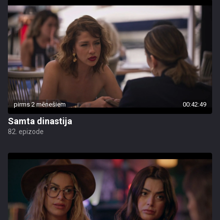
pirms 2 mēnešiem
00:42:49
Samta dinastija
82. epizode