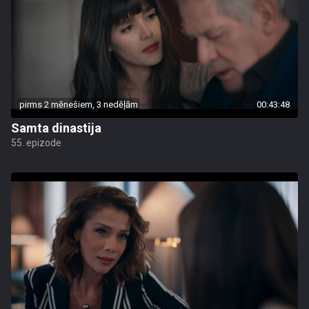
pirms 2 mēnešiem, 3 nedēļām
00:43:48
Samta dinastija
55. epizode