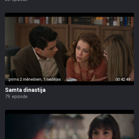
pirms 2 mēnešiem, 1 nedēļas
00:42:49
Samta dinastija
79. epizode