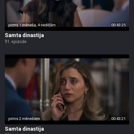
pirms 1 mēneša, 4 nedēļām
00:43:25
Samta dinastija
91. epizode
pirms 2 mēnešiem
00:43:21
Samta dinastija