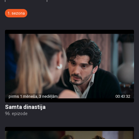
1. sezona
pirms 1 mēneša, 3 nedēļām
00:43:32
Samta dinastija
96. epizode