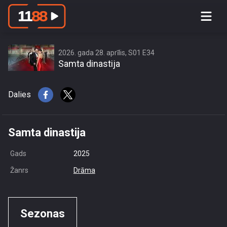
access this content due to your
location or other restrictions set by
content owner! (Error code: 3.3) # Your
country is US and IP address is
2026. gada 28. aprīlis, S01 E34
Samta dinastija
216.73.217.111
Dalies
Samta dinastija
Gads
2025
Žanrs
Drāma
Sezonas