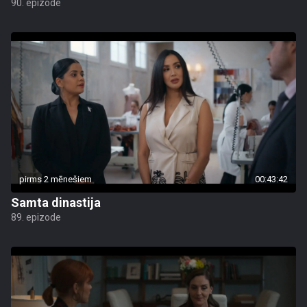
90. epizode
pirms 2 mēnešiem
00:43:42
Samta dinastija
89. epizode