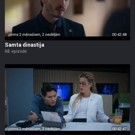
pirms 2 mēnešiem, 2 nedēļām
00:42:48
Samta dinastija
68. epizode
pirms 2 mēnešiem, 2 nedēļām
00:42:47