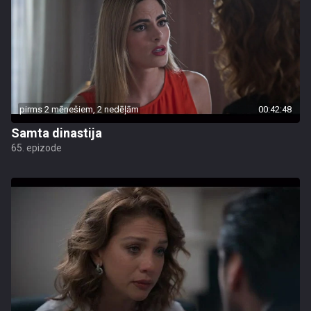
pirms 2 mēnešiem, 2 nedēļām
00:42:48
Samta dinastija
65. epizode