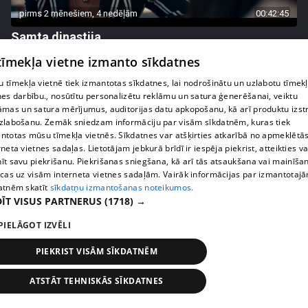
pirms 2 mēnešiem, 4 nedēļām
00:42:45
Samta dinastija
54. epizode
 tīmekļa vietne izmanto sīkdatnes
 tīmekļa vietnē tiek izmantotas sīkdatnes, lai nodrošinātu un uzlabotu tīmek
nes darbību., nosūtītu personalizētu reklāmu un satura ģenerēšanai, veiktu
āmas un satura mērījumus, auditorijas datu apkopošanu, kā arī produktu izst
zlabošanu. Zemāk sniedzam informāciju par visām sīkdatnēm, kuras tiek
ntotas mūsu tīmekļa vietnēs. Sīkdatnes var atšķirties atkarībā no apmeklētā
rneta vietnes sadaļas. Lietotājam jebkurā brīdī ir iespēja piekrist, atteikties va
īt savu piekrišanu. Piekrišanas sniegšana, kā arī tās atsaukšana vai mainīša
ecas uz visām interneta vietnes sadaļām. Vairāk informācijas par izmantotaj
atnēm skatīt
sīkdatņu izmantošanas noteikumos.
ĪT VISUS PARTNERUS
(1718) →
PIELĀGOT IZVĒLI
pirms 2 mēnešiem, 4 nedēļām
00:42:48
Samta dinastija
PIEKRIST VISĀM SĪKDATNĒM
53. epizode
ATSTĀT TEHNISKĀS SĪKDATNES