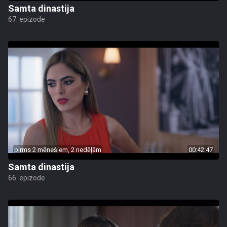
Samta dinastija
67. epizode
pirms 2 mēnešiem, 2 nedēļām
00:42:47
Samta dinastija
66. epizode