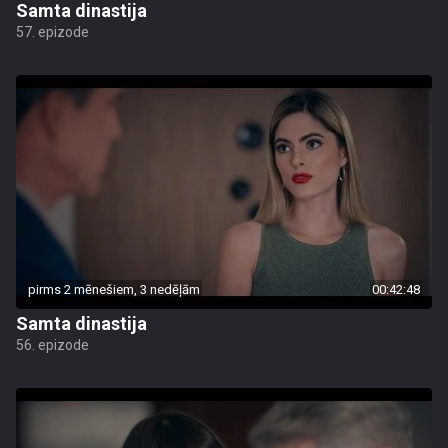
Samta dinastija
57. epizode
pirms 2 mēnešiem, 3 nedēļām
00:42:48
Samta dinastija
56. epizode