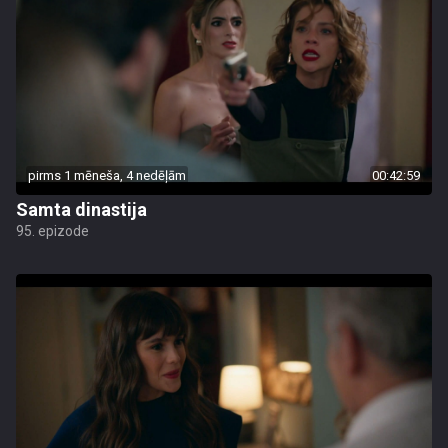
pirms 1 mēneša, 4 nedēļām
00:42:59
Samta dinastija
95. epizode