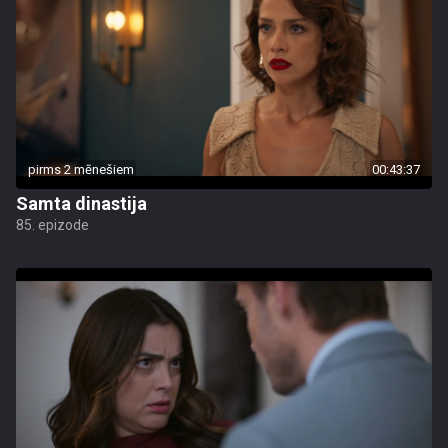
pirms 2 mēnešiem
00:43:37
Samta dinastija
85. epizode