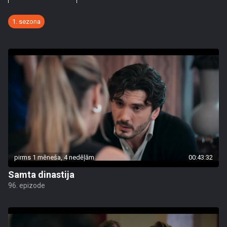
1. sezona
pirms 1 mēneša, 4 nedēļām
00:43:32
Samta dinastija
96. epizode