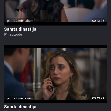
pirms 2 mēnešiem
00:43:25
Samta dinastija
91. epizode
pirms 2 mēnešiem
00:43:21
Samta dinastija