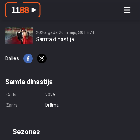
access this content due to your
location or other restrictions set by
content owner! (Error code: 3.3) # Your
country is US and IP address is
2026. gada 26. maijs, S01 E74
Samta dinastija
216.73.217.106
Dalies
Samta dinastija
Gads
2025
Žanrs
Drāma
Sezonas