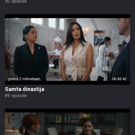
90. epizode
pirms 2 mēnešiem
00:43:42
Samta dinastija
89. epizode