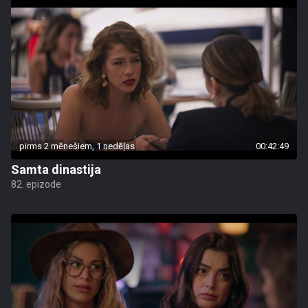
pirms 2 mēnešiem, 1 nedēļas
00:42:49
Samta dinastija
82. epizode