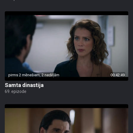
pirms 2 mēnešiem, 2 nedēļām
00:42:49
Samta dinastija
69. epizode