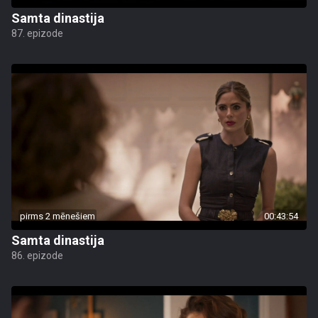
Samta dinastija
87. epizode
pirms 2 mēnešiem
00:43:54
Samta dinastija
86. epizode