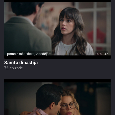
pirms 2 mēnešiem, 2 nedēļām
00:42:47
Samta dinastija
72. epizode