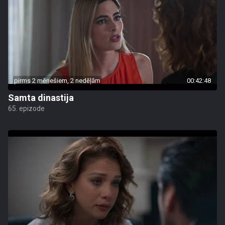
pirms 2 mēnešiem, 2 nedēļām
00:42:48
Samta dinastija
65. epizode