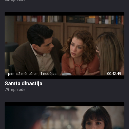
pirms 2 mēnešiem, 1 nedēļas
00:42:49
Samta dinastija
79. epizode