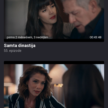
pirms 2 mēnešiem, 3 nedēļām
00:43:48
Samta dinastija
55. epizode