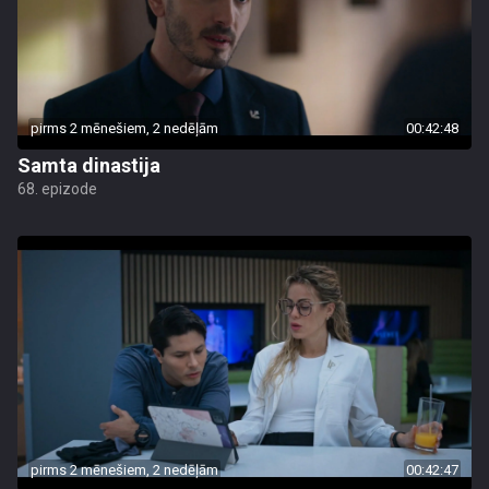
pirms 2 mēnešiem, 2 nedēļām
00:42:48
Samta dinastija
68. epizode
pirms 2 mēnešiem, 2 nedēļām
00:42:47