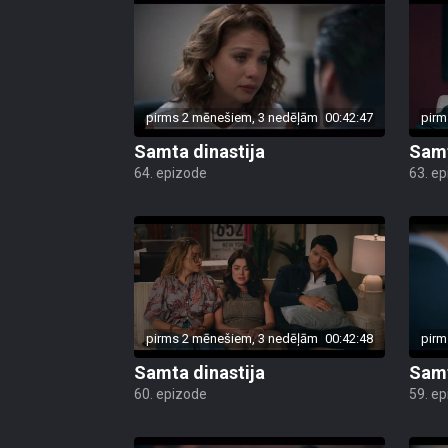
pirms 2 mēnešiem, 3 nedēļām
00:42:47
pirm
Samta dinastija
Samt
64. epizode
63. e
pirms 2 mēnešiem, 3 nedēļām
00:42:48
pirm
Samta dinastija
Samt
60. epizode
59. e