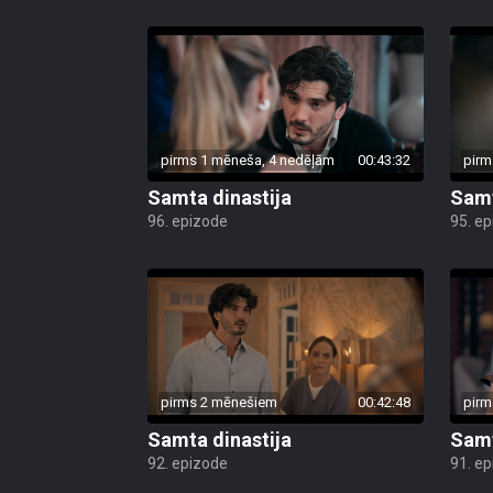
pirms 1 mēneša, 4 nedēļām
00:43:32
pirm
Samta dinastija
Samt
96. epizode
95. e
pirms 2 mēnešiem
00:42:48
pirm
Samta dinastija
Samt
92. epizode
91. e