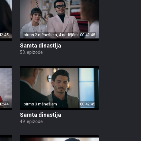
42:45
pirms 2 mēnešiem, 4 nedēļām
00:42:48
Samta dinastija
53. epizode
42:44
pirms 3 mēnešiem
00:42:45
Samta dinastija
49. epizode