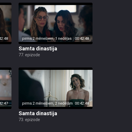
42:48
pirms 2 mēnešiem, 1 nedēļas
00:42:48
Samta dinastija
77. epizode
42:47
pirms 2 mēnešiem, 2 nedēļām
00:42:48
Samta dinastija
73. epizode