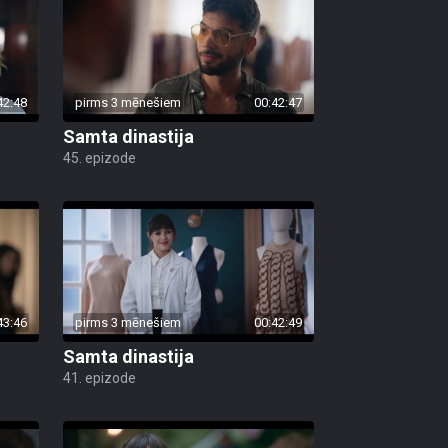
42:48
pirms 3 mēnešiem
00:42:47
Samta dinastija
45. epizode
43:46
pirms 3 mēnešiem
00:42:49
Samta dinastija
41. epizode