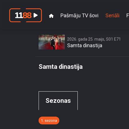
Pašmāju TV šovi
Seriāli
F
Playback failed: You ar
set by content owne
2026. gada 25. maijs, S01 E71
Samta dinastija
Samta dinastija
Sezonas
1. sezona