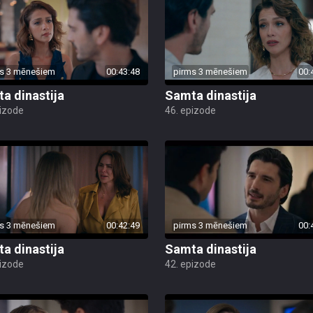
s 3 mēnešiem
00:43:48
pirms 3 mēnešiem
00:
a dinastija
Samta dinastija
pizode
46. epizode
s 3 mēnešiem
00:42:49
pirms 3 mēnešiem
00:
a dinastija
Samta dinastija
pizode
42. epizode