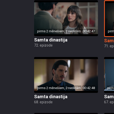
pir
pirms 2 mēnešiem, 2 nedēļām
00:42:47
Samta dinastija
Samt
72. epizode
71. e
pirms 2 mēnešiem, 2 nedēļām
00:42:48
pirm
Samta dinastija
Samt
68. epizode
67. e