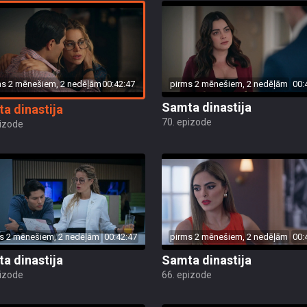
ms 2 mēnešiem, 2 nedēļām
00:42:47
pirms 2 mēnešiem, 2 nedēļām
00:
Samta dinastija
a dinastija
70. epizode
pizode
s 2 mēnešiem, 2 nedēļām
00:42:47
pirms 2 mēnešiem, 2 nedēļām
00:
a dinastija
Samta dinastija
pizode
66. epizode