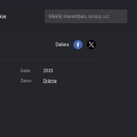
kie
Meklē slavenības, šovus, u.c.
on or other restrictions
ress is 216.73.217.6
Dalies
Gads
2025
Žanrs
Drāma