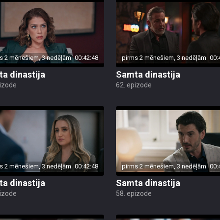
s 2 mēnešiem, 3 nedēļām
00:42:48
pirms 2 mēnešiem, 3 nedēļām
00:
a dinastija
Samta dinastija
pizode
62. epizode
s 2 mēnešiem, 3 nedēļām
00:42:48
pirms 2 mēnešiem, 3 nedēļām
00:
a dinastija
Samta dinastija
pizode
58. epizode