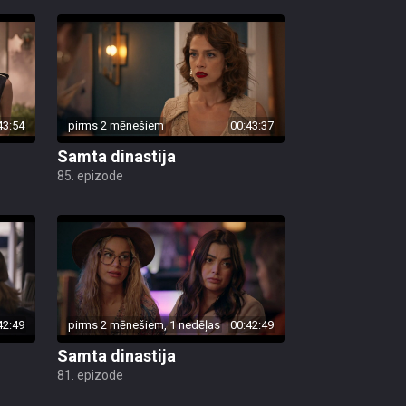
43:54
pirms 2 mēnešiem
00:43:37
Samta dinastija
85. epizode
42:49
pirms 2 mēnešiem, 1 nedēļas
00:42:49
Samta dinastija
81. epizode