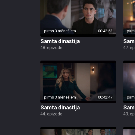
pirms 3 mēnešiem
00:42:53
pirm
Samta dinastija
Samt
48. epizode
47. e
pirms 3 mēnešiem
00:42:47
pirm
Samta dinastija
Samt
44. epizode
43. e