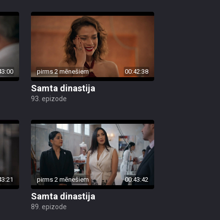
43:00
pirms 2 mēnešiem
00:42:38
Samta dinastija
93. epizode
43:21
pirms 2 mēnešiem
00:43:42
Samta dinastija
89. epizode