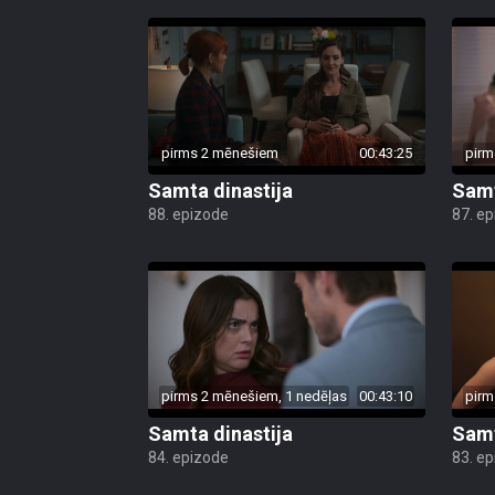
pirms 2 mēnešiem
00:43:25
pirm
Samta dinastija
Samt
88. epizode
87. e
pirms 2 mēnešiem, 1 nedēļas
00:43:10
pirm
Samta dinastija
Samt
84. epizode
83. e