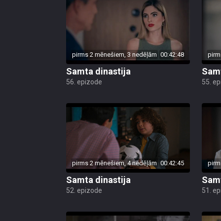
pirms 2 mēnešiem, 3 nedēļām
00:42:48
pirm
Samta dinastija
Samt
56. epizode
55. e
pirms 2 mēnešiem, 4 nedēļām
00:42:45
pirm
Samta dinastija
Samt
52. epizode
51. e