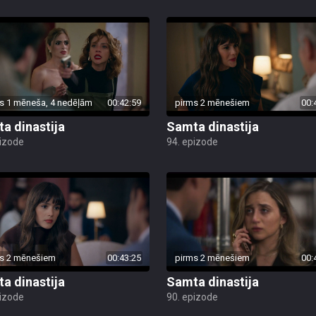
s 1 mēneša, 4 nedēļām
00:42:59
pirms 2 mēnešiem
00:
a dinastija
Samta dinastija
pizode
94. epizode
s 2 mēnešiem
00:43:25
pirms 2 mēnešiem
00:
a dinastija
Samta dinastija
pizode
90. epizode