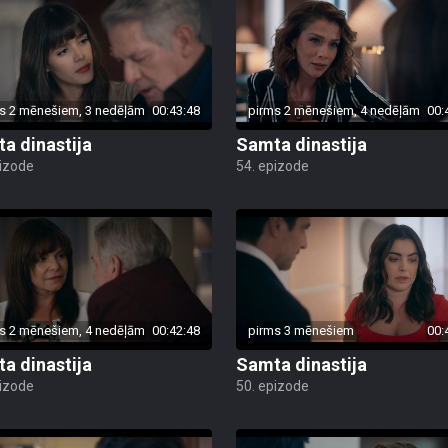
s 2 mēnešiem, 3 nedēļām
00:43:48
pirms 2 mēnešiem, 4 nedēļām
00:
a dinastija
Samta dinastija
pizode
54. epizode
s 2 mēnešiem, 4 nedēļām
00:42:48
pirms 3 mēnešiem
00:
a dinastija
Samta dinastija
pizode
50. epizode