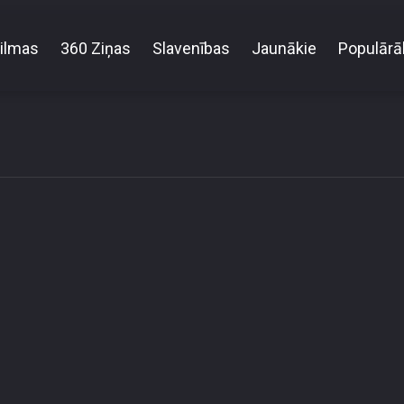
ilmas
360 Ziņas
Slavenības
Jaunākie
Populārā
e not allowed to access this content due to your locati
r! (Error code: 3.3) # Your country is US and IP add