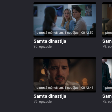
pirms 2 mēnešiem, 1 nedēļas
00:42:59
pirm
Samta dinastija
Samt
80. epizode
79. e
pirms 2 mēnešiem, 1 nedēļas
00:42:46
pirm
Samta dinastija
Samt
76. epizode
75. e