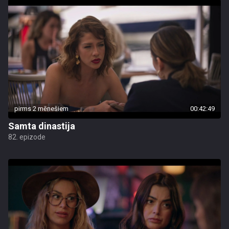
pirms 2 mēnešiem
00:42:49
Samta dinastija
82. epizode