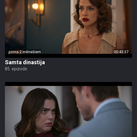
pirms 2 mēnešiem
00:43:37
Samta dinastija
85. epizode