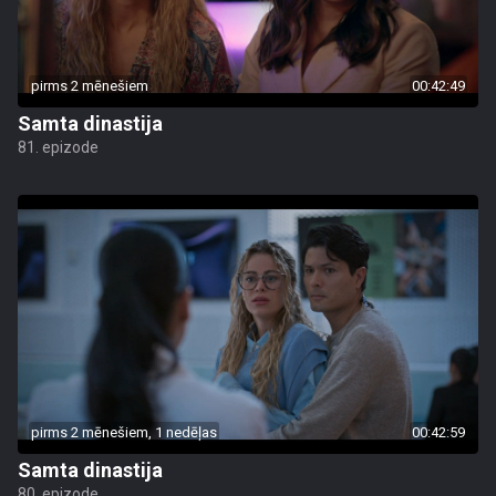
pirms 2 mēnešiem
00:42:49
Samta dinastija
81. epizode
pirms 2 mēnešiem, 1 nedēļas
00:42:59
Samta dinastija
80. epizode