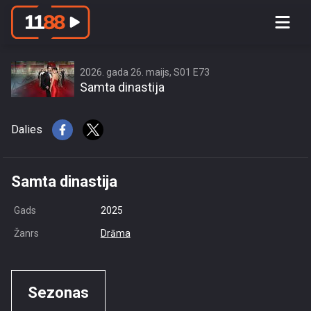
access this content due to your
location or other restrictions set by
content owner! (Error code: 3.3) # Your
country is US and IP address is
2026. gada 26. maijs, S01 E73
Samta dinastija
216.73.217.13
Dalies
Samta dinastija
Gads
2025
Žanrs
Drāma
Sezonas