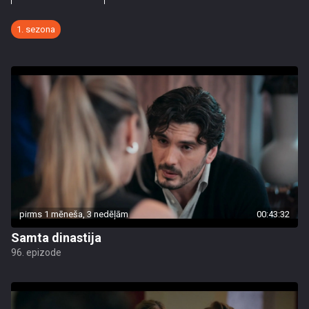
1. sezona
pirms 1 mēneša, 3 nedēļām
00:43:32
Samta dinastija
96. epizode