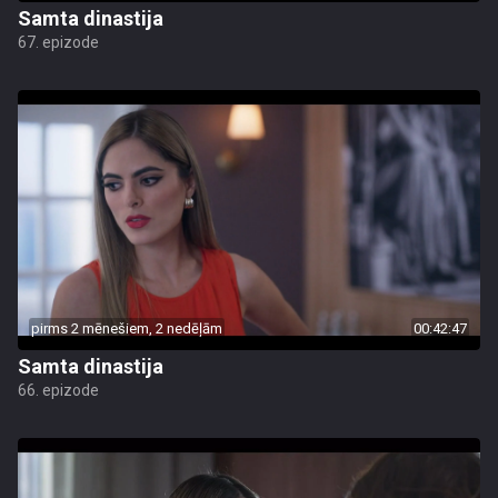
Samta dinastija
67. epizode
pirms 2 mēnešiem, 2 nedēļām
00:42:47
Samta dinastija
66. epizode