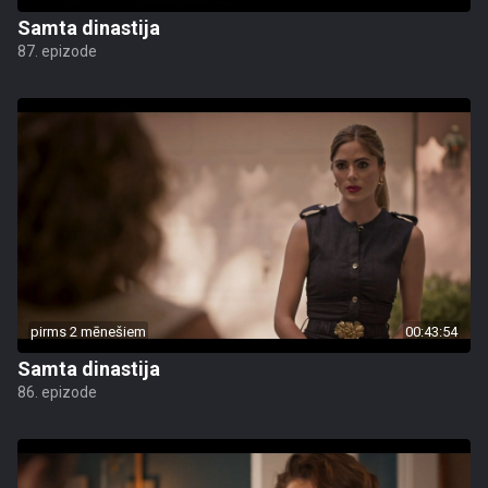
Samta dinastija
87. epizode
pirms 2 mēnešiem
00:43:54
Samta dinastija
86. epizode