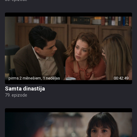
pirms 2 mēnešiem, 1 nedēļas
00:42:49
Samta dinastija
79. epizode