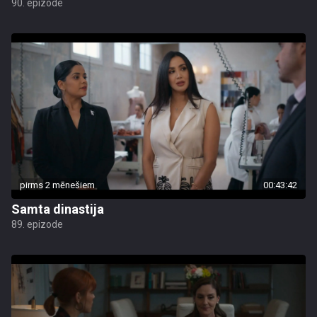
90. epizode
pirms 2 mēnešiem
00:43:42
Samta dinastija
89. epizode