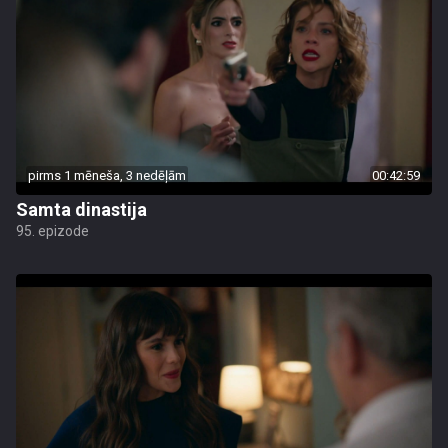
pirms 1 mēneša, 3 nedēļām
00:42:59
Samta dinastija
95. epizode