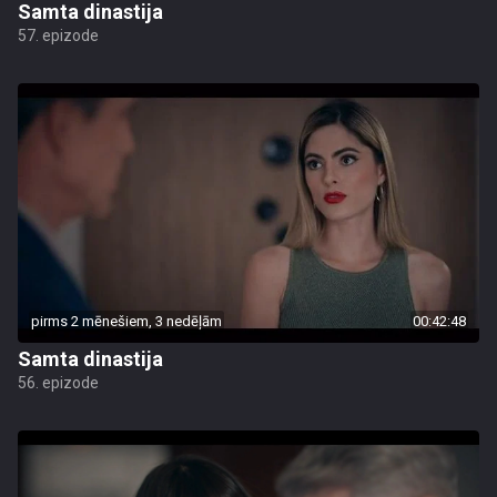
Samta dinastija
57. epizode
pirms 2 mēnešiem, 3 nedēļām
00:42:48
Samta dinastija
56. epizode