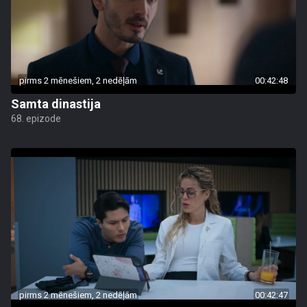
pirms 2 mēnešiem, 2 nedēļām
00:42:48
Samta dinastija
68. epizode
pirms 2 mēnešiem, 2 nedēļām
00:42:47