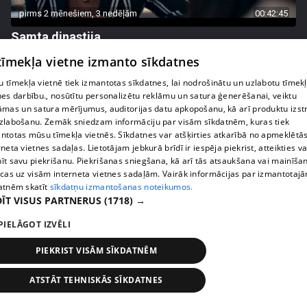
pirms 2 mēnešiem, 3 nedēļām
00:42:45
Samta dinastija
54. epizode
 tīmekļa vietne izmanto sīkdatnes
 tīmekļa vietnē tiek izmantotas sīkdatnes, lai nodrošinātu un uzlabotu tīmek
nes darbību., nosūtītu personalizētu reklāmu un satura ģenerēšanai, veiktu
āmas un satura mērījumus, auditorijas datu apkopošanu, kā arī produktu izst
zlabošanu. Zemāk sniedzam informāciju par visām sīkdatnēm, kuras tiek
ntotas mūsu tīmekļa vietnēs. Sīkdatnes var atšķirties atkarībā no apmeklētā
rneta vietnes sadaļas. Lietotājam jebkurā brīdī ir iespēja piekrist, atteikties va
īt savu piekrišanu. Piekrišanas sniegšana, kā arī tās atsaukšana vai mainīša
ecas uz visām interneta vietnes sadaļām. Vairāk informācijas par izmantotaj
atnēm skatīt
sīkdatņu izmantošanas noteikumos.
ĪT VISUS PARTNERUS
(1718) →
PIELĀGOT IZVĒLI
pirms 2 mēnešiem, 3 nedēļām
00:42:48
Samta dinastija
PIEKRIST VISĀM SĪKDATNĒM
53. epizode
ATSTĀT TEHNISKĀS SĪKDATNES