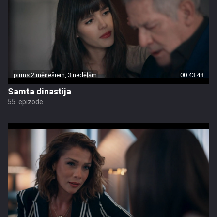
pirms 2 mēnešiem, 3 nedēļām
00:43:48
Samta dinastija
55. epizode