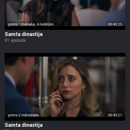
pirms 1 mēneša, 4 nedēļām
00:43:25
Samta dinastija
91. epizode
pirms 2 mēnešiem
00:43:21
Samta dinastija